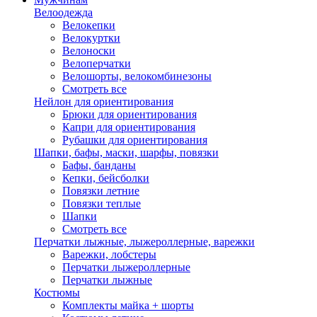
Велоодежда
Велокепки
Велокуртки
Велоноски
Велоперчатки
Велошорты, велокомбинезоны
Смотреть все
Нейлон для ориентирования
Брюки для ориентирования
Капри для ориентирования
Рубашки для ориентирования
Шапки, бафы, маски, шарфы, повязки
Бафы, банданы
Кепки, бейсболки
Повязки летние
Повязки теплые
Шапки
Смотреть все
Перчатки лыжные, лыжероллерные, варежки
Варежки, лобстеры
Перчатки лыжероллерные
Перчатки лыжные
Костюмы
Комплекты майка + шорты