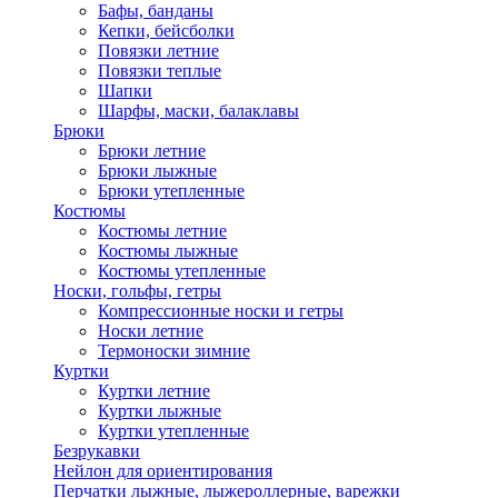
Бафы, банданы
Кепки, бейсболки
Повязки летние
Повязки теплые
Шапки
Шарфы, маски, балаклавы
Брюки
Брюки летние
Брюки лыжные
Брюки утепленные
Костюмы
Костюмы летние
Костюмы лыжные
Костюмы утепленные
Носки, гольфы, гетры
Компрессионные носки и гетры
Носки летние
Термоноски зимние
Куртки
Куртки летние
Куртки лыжные
Куртки утепленные
Безрукавки
Нейлон для ориентирования
Перчатки лыжные, лыжероллерные, варежки