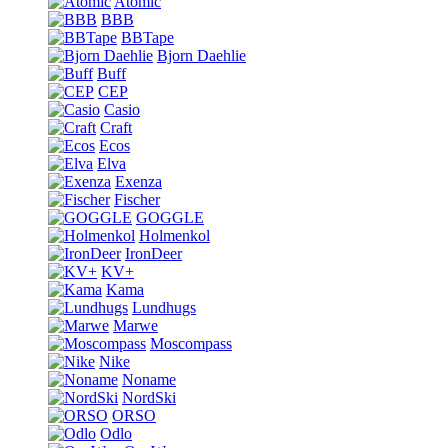
Atomic
BBB
BBTape
Bjorn Daehlie
Buff
CEP
Casio
Craft
Ecos
Elva
Exenza
Fischer
GOGGLE
Holmenkol
IronDeer
KV+
Kama
Lundhugs
Marwe
Moscompass
Nike
Noname
NordSki
ORSO
Odlo