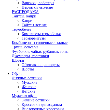
Варежки, лобстеры
Перчатки лыжные
РАСПРОДАЖА
Тайтсы, капри
Капри
Тайтсы летние
Термобелье
Комплекты термобелья
Терморейтузы
Комбинезоны гоночные лыжные
Трусы, боксеры
Футболки, майки, рубашки, топы
Джемперы, толстовки
Шорты
Обтягивающие шорты
Шорты
Обувь
Лыжные ботинки
Мужские
Женские
Детские
Мужская обувь
Зимние ботинки
Кроссовки для асфальта
Внедорожные кроссовки