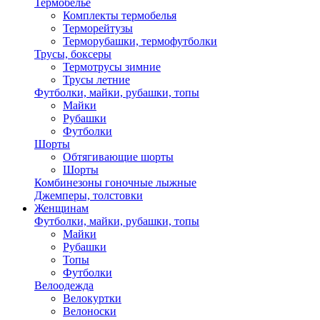
Термобелье
Комплекты термобелья
Терморейтузы
Терморубашки, термофутболки
Трусы, боксеры
Термотрусы зимние
Трусы летние
Футболки, майки, рубашки, топы
Майки
Рубашки
Футболки
Шорты
Обтягивающие шорты
Шорты
Комбинезоны гоночные лыжные
Джемперы, толстовки
Женщинам
Футболки, майки, рубашки, топы
Майки
Рубашки
Топы
Футболки
Велоодежда
Велокуртки
Велоноски