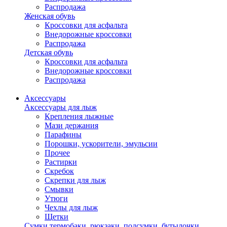
Распродажа
Женская обувь
Кроссовки для асфальта
Внедорожные кроссовки
Распродажа
Детская обувь
Кроссовки для асфальта
Внедорожные кроссовки
Распродажа
Аксессуары
Аксессуары для лыж
Крепления лыжные
Мази держания
Парафины
Порошки, ускорители, эмульсии
Прочее
Растирки
Скребок
Скрепки для лыж
Смывки
Утюги
Чехлы для лыж
Щетки
Сумки,термобаки, рюкзаки, подсумки, бутылочки,