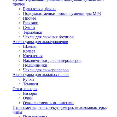
прочее
Бутылочки, фляги
Подсумки, мешки, пояса, сумочки для MP3
Прочее
Рюкзаки
Сумки
Термобаки
Чехлы для лыжных ботинок
Аксессуары для лыжероллеров
Шлемы
Колеса
Крепления
Наконечники для лыжероллеров
Подшипники
Чехлы для лыжероллеров
Аксессуары для лыжных палок
Ручки
Темляки
Очки, визоры
Визоры
Очки
Очки со сменными линзами
Пульсометры, часы, секундомеры, велокомпьютеры,
чипы
Пульсометры