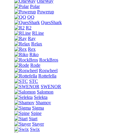
OneWay
Polar
Powerup
QQ
QuesShark
R2
RLine
Ray
Relax
Rex
Riko
RockBros
Rode
Roswheel
Rottefella
STC
SWENOR
Salomon
Selekta
Shamov
Sigma
Spine
Start
Stayer
Swix