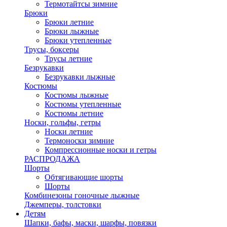
Термотайтсы зимние
Брюки
Брюки летние
Брюки лыжные
Брюки утепленные
Трусы, боксеры
Трусы летние
Безрукавки
Безрукавки лыжные
Костюмы
Костюмы лыжные
Костюмы утепленные
Костюмы летние
Носки, гольфы, гетры
Носки летние
Термоноски зимние
Компрессионные носки и гетры
РАСПРОДАЖА
Шорты
Обтягивающие шорты
Шорты
Комбинезоны гоночные лыжные
Джемперы, толстовки
Детям
Шапки, бафы, маски, шарфы, повязки