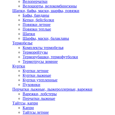
Велоперчатки
Велошорты, велокомбинезоны
Шапки, бафы, маски, шарфы, повязки
Бафы, банданы
Кепки, бейсболки
Повязки летние
Повязки теплые
Шапки
Шарфы, маски, балаклавы
Термобелье
Комплекты термобелья
Терморейтузы
Терморубашки, термофутболки
Термотрусы зимние
Куртки
Куртки летние
Куртки лыжные
Куртки утепленные
Пуховики
Перчатки лыжные, лыжероллерные, варежки
Варежки, лобстеры
Перчатки лыжные
Тайтсы, капри
Капри
Тайтсы летние