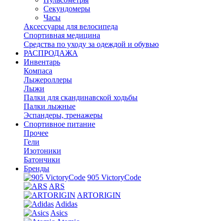
Секундомеры
Часы
Аксессуары для велосипеда
Спортивная медицина
Средства по уходу за одеждой и обувью
РАСПРОДАЖА
Инвентарь
Компаса
Лыжероллеры
Лыжи
Палки для скандинавской ходьбы
Палки лыжные
Эспандеры, тренажеры
Спортивное питание
Прочее
Гели
Изотоники
Батончики
Бренды
905 VictoryCode
ARS
ARTORIGIN
Adidas
Asics