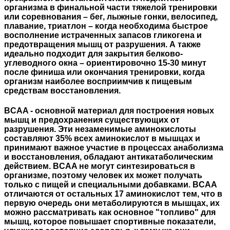
организма в финальной части тяжелой тренировки
или соревнования – бег, лыжные гонки, велосипед,
плавание, триатлон – когда необходима быстрое
восполнение истраченных запасов гликогена и
предотвращения мышц от разрушения. А также
идеально подходит для закрытия белково-
углеводного окна – ориентировочно 15-30 минут
после финиша или окончания тренировки, когда
организм наиболее восприимчив к пищевым
средствам восстановления.
BCAA - основной материал для построения новых
мышц и предохранения существующих от
разрушения. Эти незаменимые аминокислоты
составляют 35% всех аминокислот в мышцах и
принимают важное участие в процессах анаболизма
и восстановления, обладают антикатаболическим
действием. BCAA не могут синтезироваться в
организме, поэтому человек их может получать
только с пищей и специальными добавками. BCAA
отличаются от остальных 17 аминокислот тем, что в
первую очередь они метаболируются в мышцах, их
можно рассматривать как основное "топливо" для
мышц, которое повышает спортивные показатели,