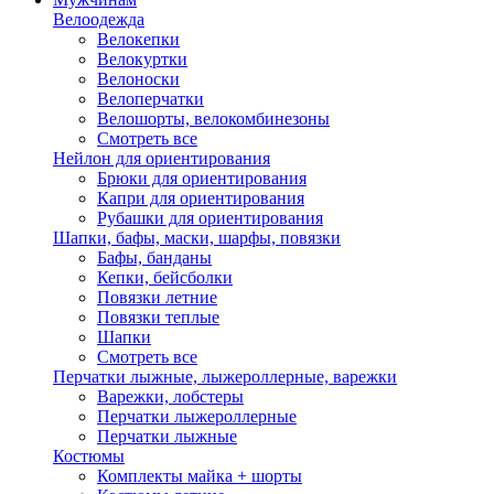
Велоодежда
Велокепки
Велокуртки
Велоноски
Велоперчатки
Велошорты, велокомбинезоны
Смотреть все
Нейлон для ориентирования
Брюки для ориентирования
Капри для ориентирования
Рубашки для ориентирования
Шапки, бафы, маски, шарфы, повязки
Бафы, банданы
Кепки, бейсболки
Повязки летние
Повязки теплые
Шапки
Смотреть все
Перчатки лыжные, лыжероллерные, варежки
Варежки, лобстеры
Перчатки лыжероллерные
Перчатки лыжные
Костюмы
Комплекты майка + шорты