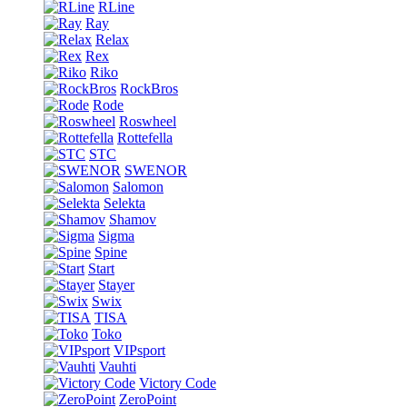
RLine
Ray
Relax
Rex
Riko
RockBros
Rode
Roswheel
Rottefella
STC
SWENOR
Salomon
Selekta
Shamov
Sigma
Spine
Start
Stayer
Swix
TISA
Toko
VIPsport
Vauhti
Victory Code
ZeroPoint