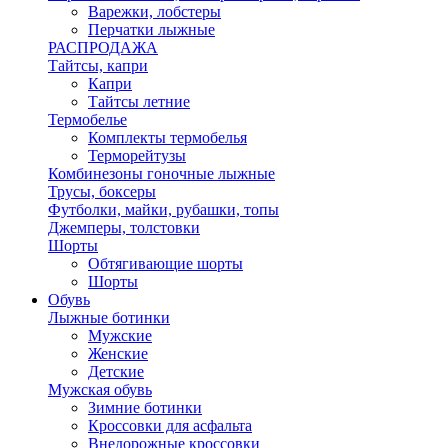
Варежки, лобстеры
Перчатки лыжные
РАСПРОДАЖА
Тайтсы, капри
Капри
Тайтсы летние
Термобелье
Комплекты термобелья
Терморейтузы
Комбинезоны гоночные лыжные
Трусы, боксеры
Футболки, майки, рубашки, топы
Джемперы, толстовки
Шорты
Обтягивающие шорты
Шорты
Обувь
Лыжные ботинки
Мужские
Женские
Детские
Мужская обувь
Зимние ботинки
Кроссовки для асфальта
Внедорожные кроссовки