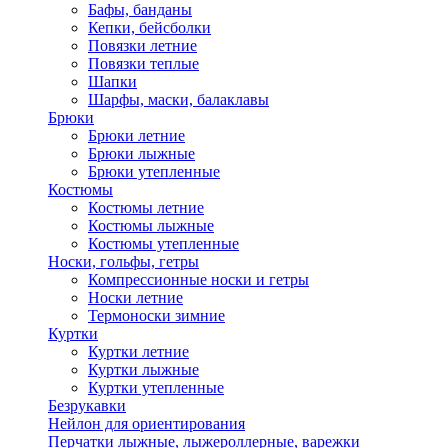
Бафы, банданы
Кепки, бейсболки
Повязки летние
Повязки теплые
Шапки
Шарфы, маски, балаклавы
Брюки
Брюки летние
Брюки лыжные
Брюки утепленные
Костюмы
Костюмы летние
Костюмы лыжные
Костюмы утепленные
Носки, гольфы, гетры
Компрессионные носки и гетры
Носки летние
Термоноски зимние
Куртки
Куртки летние
Куртки лыжные
Куртки утепленные
Безрукавки
Нейлон для ориентирования
Перчатки лыжные, лыжероллерные, варежки