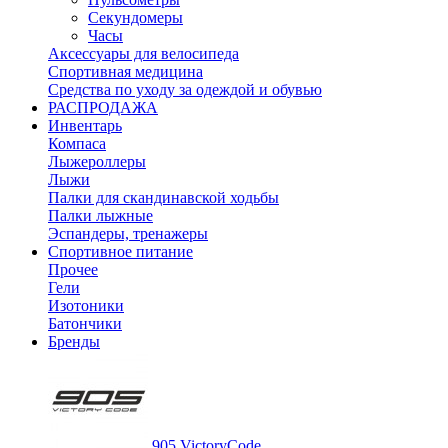
Секундомеры
Часы
Аксессуары для велосипеда
Спортивная медицина
Средства по уходу за одеждой и обувью
РАСПРОДАЖА
Инвентарь
Компаса
Лыжероллеры
Лыжи
Палки для скандинавской ходьбы
Палки лыжные
Эспандеры, тренажеры
Спортивное питание
Прочее
Гели
Изотоники
Батончики
Бренды
905 VictoryCode