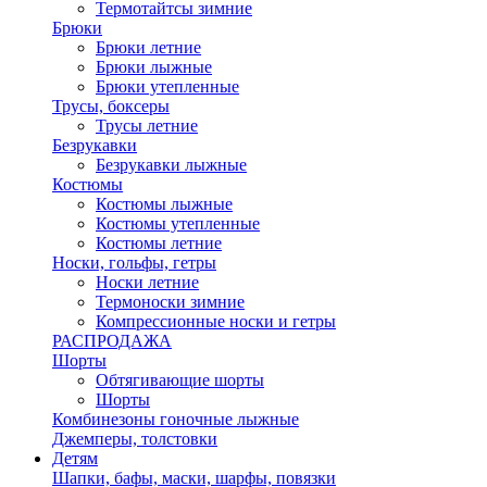
Термотайтсы зимние
Брюки
Брюки летние
Брюки лыжные
Брюки утепленные
Трусы, боксеры
Трусы летние
Безрукавки
Безрукавки лыжные
Костюмы
Костюмы лыжные
Костюмы утепленные
Костюмы летние
Носки, гольфы, гетры
Носки летние
Термоноски зимние
Компрессионные носки и гетры
РАСПРОДАЖА
Шорты
Обтягивающие шорты
Шорты
Комбинезоны гоночные лыжные
Джемперы, толстовки
Детям
Шапки, бафы, маски, шарфы, повязки