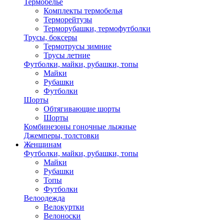
Термобелье
Комплекты термобелья
Терморейтузы
Терморубашки, термофутболки
Трусы, боксеры
Термотрусы зимние
Трусы летние
Футболки, майки, рубашки, топы
Майки
Рубашки
Футболки
Шорты
Обтягивающие шорты
Шорты
Комбинезоны гоночные лыжные
Джемперы, толстовки
Женщинам
Футболки, майки, рубашки, топы
Майки
Рубашки
Топы
Футболки
Велоодежда
Велокуртки
Велоноски