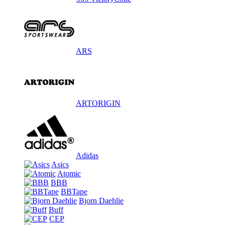
ARS
ARTORIGIN
Adidas
Asics
Atomic
BBB
BBTape
Bjorn Daehlie
Buff
CEP