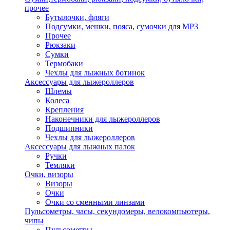
прочее
Бутылочки, фляги
Подсумки, мешки, пояса, сумочки для MP3
Прочее
Рюкзаки
Сумки
Термобаки
Чехлы для лыжных ботинок
Аксессуары для лыжероллеров
Шлемы
Колеса
Крепления
Наконечники для лыжероллеров
Подшипники
Чехлы для лыжероллеров
Аксессуары для лыжных палок
Ручки
Темляки
Очки, визоры
Визоры
Очки
Очки со сменными линзами
Пульсометры, часы, секундомеры, велокомпьютеры,
чипы
Пульсометры