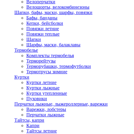
Велоперчатки
Велошорты, велокомбинезоны
Шапки, бафы, маски, шарфы, повязки
Бафы, банданы
Кепки, бейсболки
Повязки летние
Повязки теплые
Шапки
Шарфы, маски, балаклавы
Термобелье
Комплекты термобелья
Терморейтузы
Терморубашки, термофутболки
Термотрусы зимние
Куртки
Куртки летние
Куртки лыжные
Куртки утепленные
Пуховики
Перчатки лыжные, лыжероллерные, варежки
Варежки, лобстеры
Перчатки лыжные
Тайтсы, капри
Капри
Тайтсы летние