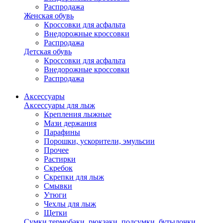
Распродажа
Женская обувь
Кроссовки для асфальта
Внедорожные кроссовки
Распродажа
Детская обувь
Кроссовки для асфальта
Внедорожные кроссовки
Распродажа
Аксессуары
Аксессуары для лыж
Крепления лыжные
Мази держания
Парафины
Порошки, ускорители, эмульсии
Прочее
Растирки
Скребок
Скрепки для лыж
Смывки
Утюги
Чехлы для лыж
Щетки
Сумки,термобаки, рюкзаки, подсумки, бутылочки,