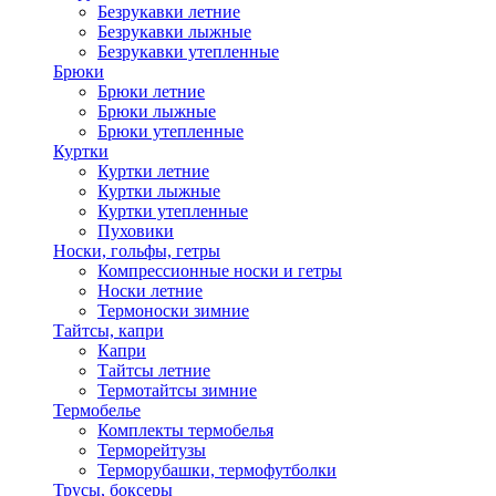
Безрукавки летние
Безрукавки лыжные
Безрукавки утепленные
Брюки
Брюки летние
Брюки лыжные
Брюки утепленные
Куртки
Куртки летние
Куртки лыжные
Куртки утепленные
Пуховики
Носки, гольфы, гетры
Компрессионные носки и гетры
Носки летние
Термоноски зимние
Тайтсы, капри
Капри
Тайтсы летние
Термотайтсы зимние
Термобелье
Комплекты термобелья
Терморейтузы
Терморубашки, термофутболки
Трусы, боксеры