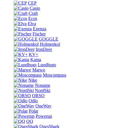
CEP
Casio
Craft
Ecos
Elva
Exenza
Fischer
GOGGLE
Holmenkol
IronDeer
KV+
Kama
Lundhugs
Marwe
Moscompass
Nike
Noname
NordSki
ORSO
Odlo
OneWay
Polar
Powerup
QQ
QuesShark