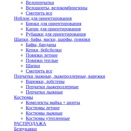
Велоперчатки
Велошорты, велокомбинезоны
Смотреть все
Нейлон для ориентирования
Брюки для ориентирования
Капри для ориентирования
Рубашки для ориентирования
Шапки, бафы, маски, шарфы, повязки
Бафы, банданы
Кепки, бейсболки
Повязки летние
Повязки теплые
Шапки
Смотреть все
Перчатки лыжные, лыжероллерные, варежки
Варежки, лобстеры
Перчатки лыжероллерные
Перчатки лыжные
Костюмы
Комплекты майка + шорты
Костюмы летние
Костюмы лыжные
Костюмы утепленные
РАСПРОДАЖА
Безрукавки