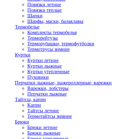
Повязки летние
Повязки теплые
Шапки
Шарфы, маски, балаклавы
Термобелье
Комплекты термобелья
Терморейтузы
Терморубашки, термофутболки
Термотрусы зимние
Куртки
Куртки летние
Куртки лыжные
Куртки утепленные
Пуховики
Перчатки лыжные, лыжероллерные, варежки
Варежки, лобстеры
Перчатки лыжные
Тайтсы, капри
Капри
Тайтсы летние
Термотайтсы зимние
Брюки
Брюки летние
Брюки лыжные
Брюки утепленные