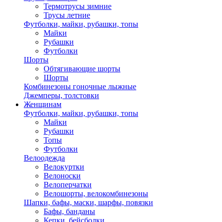
Термотрусы зимние
Трусы летние
Футболки, майки, рубашки, топы
Майки
Рубашки
Футболки
Шорты
Обтягивающие шорты
Шорты
Комбинезоны гоночные лыжные
Джемперы, толстовки
Женщинам
Футболки, майки, рубашки, топы
Майки
Рубашки
Топы
Футболки
Велоодежда
Велокуртки
Велоноски
Велоперчатки
Велошорты, велокомбинезоны
Шапки, бафы, маски, шарфы, повязки
Бафы, банданы
Кепки, бейсболки