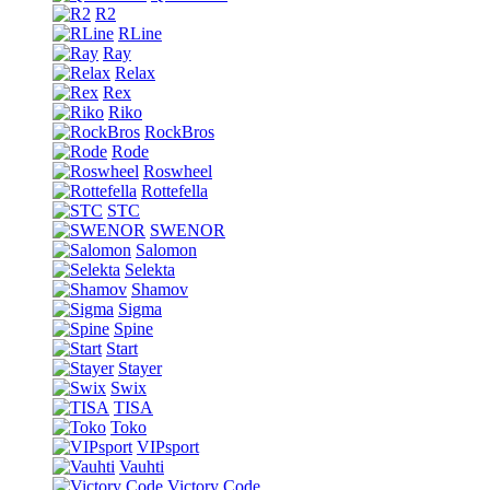
R2
RLine
Ray
Relax
Rex
Riko
RockBros
Rode
Roswheel
Rottefella
STC
SWENOR
Salomon
Selekta
Shamov
Sigma
Spine
Start
Stayer
Swix
TISA
Toko
VIPsport
Vauhti
Victory Code