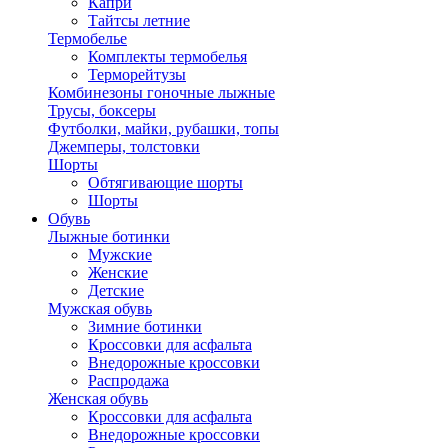
Капри
Тайтсы летние
Термобелье
Комплекты термобелья
Терморейтузы
Комбинезоны гоночные лыжные
Трусы, боксеры
Футболки, майки, рубашки, топы
Джемперы, толстовки
Шорты
Обтягивающие шорты
Шорты
Обувь
Лыжные ботинки
Мужские
Женские
Детские
Мужская обувь
Зимние ботинки
Кроссовки для асфальта
Внедорожные кроссовки
Распродажа
Женская обувь
Кроссовки для асфальта
Внедорожные кроссовки