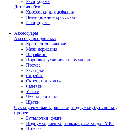
Распродажа
Детская обувь
Кроссовки для асфальта
Внедорожные кроссовки
Распродажа
Аксессуары
Аксессуары для лыж
Крепления лыжные
Мази держания
Парафины
Порошки, ускорители, эмульсии
Прочее
Растирки
Скребок
Скрепки для лыж
Смывки
Утюги
Чехлы для лыж
Щетки
Сумки,термобаки, рюкзаки, подсумки, бутылочки,
прочее
Бутылочки, фляги
Подсумки, мешки, пояса, сумочки для MP3
Прочее