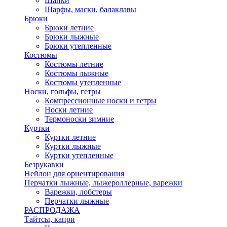
Шапки
Шарфы, маски, балаклавы
Брюки
Брюки летние
Брюки лыжные
Брюки утепленные
Костюмы
Костюмы летние
Костюмы лыжные
Костюмы утепленные
Носки, гольфы, гетры
Компрессионные носки и гетры
Носки летние
Термоноски зимние
Куртки
Куртки летние
Куртки лыжные
Куртки утепленные
Безрукавки
Нейлон для ориентирования
Перчатки лыжные, лыжероллерные, варежки
Варежки, лобстеры
Перчатки лыжные
РАСПРОДАЖА
Тайтсы, капри