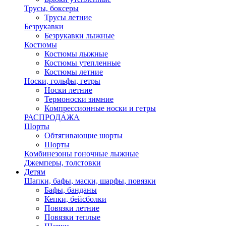
Трусы, боксеры
Трусы летние
Безрукавки
Безрукавки лыжные
Костюмы
Костюмы лыжные
Костюмы утепленные
Костюмы летние
Носки, гольфы, гетры
Носки летние
Термоноски зимние
Компрессионные носки и гетры
РАСПРОДАЖА
Шорты
Обтягивающие шорты
Шорты
Комбинезоны гоночные лыжные
Джемперы, толстовки
Детям
Шапки, бафы, маски, шарфы, повязки
Бафы, банданы
Кепки, бейсболки
Повязки летние
Повязки теплые