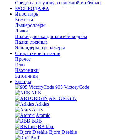
Средства по уходу за одеждой и обувью
РАСПРОДАЖА
Инвентарь
Компаса
Лыжероллеры
Лыжи
Палки для скандинавской ходьбы
Палки лыжные
Эспандеры, тренажеры
Спортивное питание
Прочее
Гели
Изотоники
Батончики
Бренды
905 VictoryCode
ARS
ARTORIGIN
Adidas
Asics
Atomic
BBB
BBTape
Bjorn Daehlie
Buff