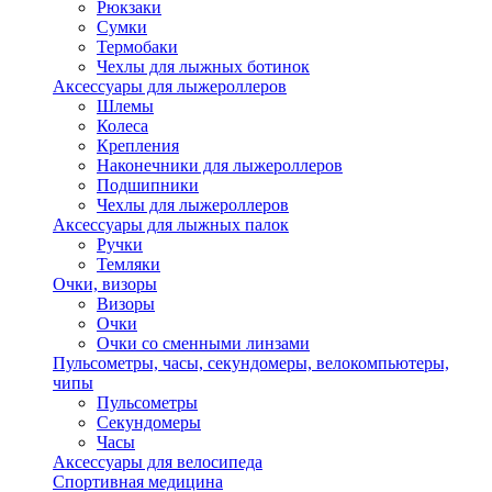
Рюкзаки
Сумки
Термобаки
Чехлы для лыжных ботинок
Аксессуары для лыжероллеров
Шлемы
Колеса
Крепления
Наконечники для лыжероллеров
Подшипники
Чехлы для лыжероллеров
Аксессуары для лыжных палок
Ручки
Темляки
Очки, визоры
Визоры
Очки
Очки со сменными линзами
Пульсометры, часы, секундомеры, велокомпьютеры,
чипы
Пульсометры
Секундомеры
Часы
Аксессуары для велосипеда
Спортивная медицина