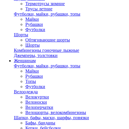
Термотрусы зимние
Трусы летние
Футболки, майки, рубашки, топы
Майки
Рубашки
Футболки
Шорты
Обтягивающие шорты
Шорты
Комбинезоны гоночные лыжные
Джемперы, толстовки
Женщинам
Футболки, майки, рубашки, топы
Майки
Рубашки
Топы
Футболки
Велоодежда
Велокуртки
Велоноски
Велоперчатки
Велошорты, велокомбинезоны
Шапки, бафы, маски, шарфы, повязки
Бафы, банданы
Кепки, бейсболки