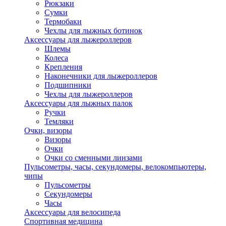
Рюкзаки
Сумки
Термобаки
Чехлы для лыжных ботинок
Аксессуары для лыжероллеров
Шлемы
Колеса
Крепления
Наконечники для лыжероллеров
Подшипники
Чехлы для лыжероллеров
Аксессуары для лыжных палок
Ручки
Темляки
Очки, визоры
Визоры
Очки
Очки со сменными линзами
Пульсометры, часы, секундомеры, велокомпьютеры,
чипы
Пульсометры
Секундомеры
Часы
Аксессуары для велосипеда
Спортивная медицина