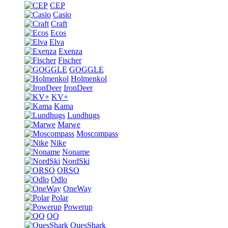
CEP
Casio
Craft
Ecos
Elva
Exenza
Fischer
GOGGLE
Holmenkol
IronDeer
KV+
Kama
Lundhugs
Marwe
Moscompass
Nike
Noname
NordSki
ORSO
Odlo
OneWay
Polar
Powerup
QQ
QuesShark