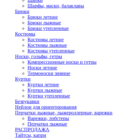
Шапки
Шарфы, маски, балаклавы
Брюки
Брюки летние
Брюки лыжные
Брюки утепленные
Костюмы
Костюмы летние
Костюмы лыжные
Костюмы утепленные
Носки, гольфы, гетры
Компрессионные носки и гетры
Носки летние
Термоноски зимние
Куртки
Куртки летние
Куртки лыжные
Куртки утепленные
Безрукавки
Нейлон для ориентирования
Перчатки лыжные, лыжероллерные, варежки
Варежки, лобстеры
Перчатки лыжные
РАСПРОДАЖА
Тайтсы, капри