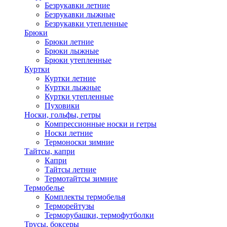
Безрукавки летние
Безрукавки лыжные
Безрукавки утепленные
Брюки
Брюки летние
Брюки лыжные
Брюки утепленные
Куртки
Куртки летние
Куртки лыжные
Куртки утепленные
Пуховики
Носки, гольфы, гетры
Компрессионные носки и гетры
Носки летние
Термоноски зимние
Тайтсы, капри
Капри
Тайтсы летние
Термотайтсы зимние
Термобелье
Комплекты термобелья
Терморейтузы
Терморубашки, термофутболки
Трусы, боксеры