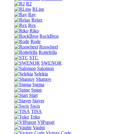
R2
RLine
Ray
Relax
Rex
Riko
RockBros
Rode
Roswheel
Rottefella
STC
SWENOR
Salomon
Selekta
Shamov
Sigma
Spine
Start
Stayer
Swix
TISA
Toko
VIPsport
Vauhti
Victory Code