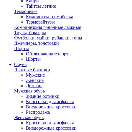
Капри
Тайтсы летние
Термобелье
Комплекты термобелья
Терморейтузы
Комбинезоны гоночные лыжные
Трусы, боксеры
Футболки, майки, рубашки, топы
Джемперы, толстовки
Шорты
Обтягивающие шорты
Шорты
Обувь
Лыжные ботинки
Мужские
Женские
Детские
Мужская обувь
Зимние ботинки
Кроссовки для асфальта
Внедорожные кроссовки
Распродажа
Женская обувь
Кроссовки для асфальта
Внедорожные кроссовки