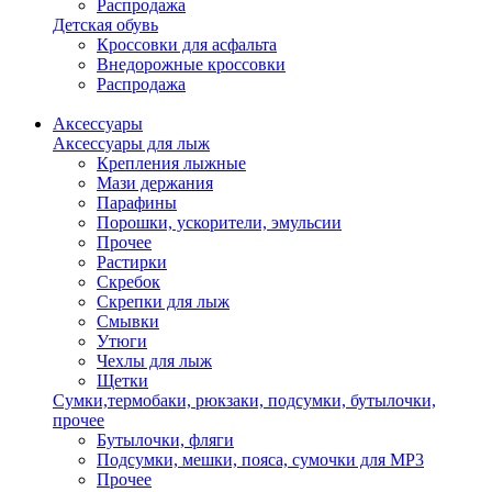
Распродажа
Детская обувь
Кроссовки для асфальта
Внедорожные кроссовки
Распродажа
Аксессуары
Аксессуары для лыж
Крепления лыжные
Мази держания
Парафины
Порошки, ускорители, эмульсии
Прочее
Растирки
Скребок
Скрепки для лыж
Смывки
Утюги
Чехлы для лыж
Щетки
Сумки,термобаки, рюкзаки, подсумки, бутылочки,
прочее
Бутылочки, фляги
Подсумки, мешки, пояса, сумочки для MP3
Прочее