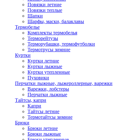
Повязки летние
Повязки теплые
Шапки
Шарфы, маски, балаклавы
Термобелье
Комплекты термобелья
Терморейтузы
Терморубашки, термофутболки
Термотрусы зимние
Куртки
Куртки летние
Куртки лыжные
Куртки утепленные
Пуховики
Перчатки лыжные, лыжероллерные, варежки
Варежки, лобстеры
Перчатки лыжные
Тайтсы, капри
Капри
Тайтсы летние
Термотайтсы зимние
Брюки
Брюки летние
Брюки лыжные
Брюки утепленные