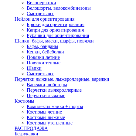
Велоперчатки
Велошорты, велокомбинезоны
Смотреть все
Нейлон для ориентирования
Брюки для ориентирования
Капри для ориентирования
Рубашки для ориентирования
Шапки, бафы, маски, шарфы, повязки
Бафы, банданы
Кепки, бейсболки
Повязки летние
Повязки теплые
Шапки
Смотреть все
Перчатки лыжные, лыжероллерные, варежки
Варежки, лобстеры
Перчатки лыжероллерные
Перчатки лыжные
Костюмы
Комплекты майка + шорты
Костюмы летние
Костюмы лыжные
Костюмы утепленные
РАСПРОДАЖА
Безрукавки