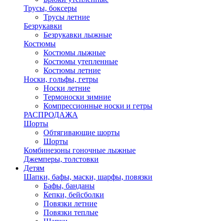
Трусы, боксеры
Трусы летние
Безрукавки
Безрукавки лыжные
Костюмы
Костюмы лыжные
Костюмы утепленные
Костюмы летние
Носки, гольфы, гетры
Носки летние
Термоноски зимние
Компрессионные носки и гетры
РАСПРОДАЖА
Шорты
Обтягивающие шорты
Шорты
Комбинезоны гоночные лыжные
Джемперы, толстовки
Детям
Шапки, бафы, маски, шарфы, повязки
Бафы, банданы
Кепки, бейсболки
Повязки летние
Повязки теплые