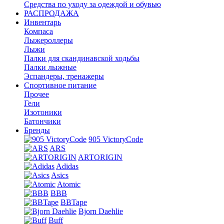
Средства по уходу за одеждой и обувью
РАСПРОДАЖА
Инвентарь
Компаса
Лыжероллеры
Лыжи
Палки для скандинавской ходьбы
Палки лыжные
Эспандеры, тренажеры
Спортивное питание
Прочее
Гели
Изотоники
Батончики
Бренды
905 VictoryCode
ARS
ARTORIGIN
Adidas
Asics
Atomic
BBB
BBTape
Bjorn Daehlie
Buff