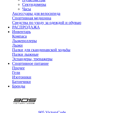
Секундомеры
Часы
Аксессуары для велосипеда
Спортивная медицина
Средства по уходу за одеждой и обувью
РАСПРОДАЖА
Инвентарь
Компаса
Лыжероллеры
Лыжи
Палки для скандинавской ходьбы
Палки лыжные
Эспандеры, тренажеры
Спортивное питание
Прочее
Гели
Изотоники
Батончики
Бренды
905 VictoryCode