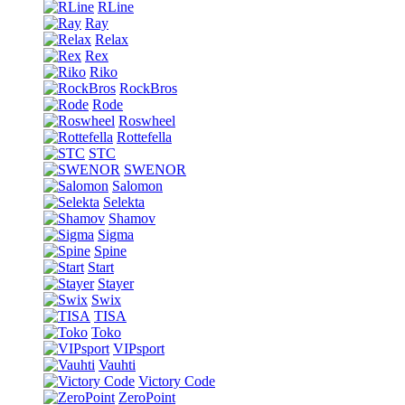
RLine
Ray
Relax
Rex
Riko
RockBros
Rode
Roswheel
Rottefella
STC
SWENOR
Salomon
Selekta
Shamov
Sigma
Spine
Start
Stayer
Swix
TISA
Toko
VIPsport
Vauhti
Victory Code
ZeroPoint