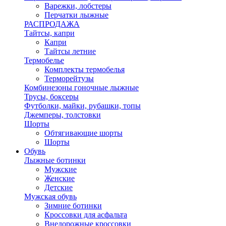
Варежки, лобстеры
Перчатки лыжные
РАСПРОДАЖА
Тайтсы, капри
Капри
Тайтсы летние
Термобелье
Комплекты термобелья
Терморейтузы
Комбинезоны гоночные лыжные
Трусы, боксеры
Футболки, майки, рубашки, топы
Джемперы, толстовки
Шорты
Обтягивающие шорты
Шорты
Обувь
Лыжные ботинки
Мужские
Женские
Детские
Мужская обувь
Зимние ботинки
Кроссовки для асфальта
Внедорожные кроссовки