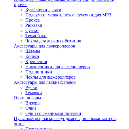
прочее
Бутылочки, фляги
Подсумки, мешки, пояса, сумочки для MP3
Прочее
Рюкзаки
Сумки
Термобаки
Чехлы для лыжных ботинок
Аксессуары для лыжероллеров
Шлемы
Колеса
Крепления
Наконечники для лыжероллеров
Подшипники
Чехлы для лыжероллеров
Аксессуары для лыжных палок
Ручки
Темляки
Очки, визоры
Визоры
Очки
Очки со сменными линзами
Пульсометры, часы, секундомеры, велокомпьютеры,
чипы
Пульсометры