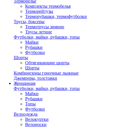
Термобелье
Комплекты термобелья
Терморейтузы
Терморубашки, термофутболки
Трусы, боксеры
Термотрусы зимние
Трусы летние
Футболки, майки, рубашки, топы
Майки
Рубашки
Футболки
Шорты
Обтягивающие шорты
Шорты
Комбинезоны гоночные лыжные
Джемперы, толстовки
Женщинам
Футболки, майки, рубашки, топы
Майки
Рубашки
Топы
Футболки
Велоодежда
Велокуртки
Велоноски