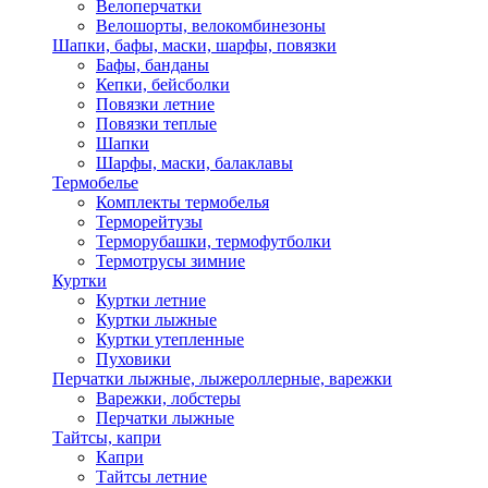
Велоперчатки
Велошорты, велокомбинезоны
Шапки, бафы, маски, шарфы, повязки
Бафы, банданы
Кепки, бейсболки
Повязки летние
Повязки теплые
Шапки
Шарфы, маски, балаклавы
Термобелье
Комплекты термобелья
Терморейтузы
Терморубашки, термофутболки
Термотрусы зимние
Куртки
Куртки летние
Куртки лыжные
Куртки утепленные
Пуховики
Перчатки лыжные, лыжероллерные, варежки
Варежки, лобстеры
Перчатки лыжные
Тайтсы, капри
Капри
Тайтсы летние