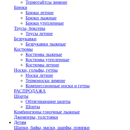
Термотайтсы зимние
Брюки
Брюки летние
Брюки лыжные
Брюки утепленные
Трусы, боксеры
Трусы летние
Безрукавки
Безрукавки лыжные
Костюмы
Костюмы лыжные
Костюмы утепленные
Костюмы летние
Носки, гольфы, гетры
Носки летние
Термоноски зимние
Компрессионные носки и гетры
РАСПРОДАЖА
Шорты
Обтягивающие шорты
Шорты
Комбинезоны гоночные лыжные
Джемперы, толстовки
Детям
Шапки, бафы, маски, шарфы, повязки