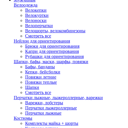
Велоодежда
Велокепки
Велокуртки
Велоноски
Велоперчатки
Велошорты, велокомбинезоны
Смотреть все
Нейлон для ориентирования
Брюки для ориентирования
Капри для ориентирования
Рубашки для ориентирования
Шапки, бафы, маски, шарфы, повязки
Бафы, банданы
Кепки, бейсболки
Повязки летние
Повязки теплые
Шапки
Смотреть все
Перчатки лыжные, лыжероллерные, варежки
Варежки, лобстеры
Перчатки лыжероллерные
Перчатки лыжные
Костюмы
Комплекты майка + шорты