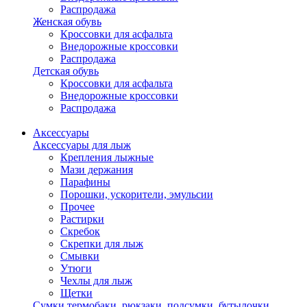
Распродажа
Женская обувь
Кроссовки для асфальта
Внедорожные кроссовки
Распродажа
Детская обувь
Кроссовки для асфальта
Внедорожные кроссовки
Распродажа
Аксессуары
Аксессуары для лыж
Крепления лыжные
Мази держания
Парафины
Порошки, ускорители, эмульсии
Прочее
Растирки
Скребок
Скрепки для лыж
Смывки
Утюги
Чехлы для лыж
Щетки
Сумки,термобаки, рюкзаки, подсумки, бутылочки,