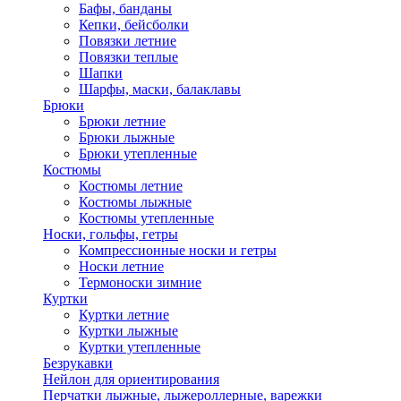
Бафы, банданы
Кепки, бейсболки
Повязки летние
Повязки теплые
Шапки
Шарфы, маски, балаклавы
Брюки
Брюки летние
Брюки лыжные
Брюки утепленные
Костюмы
Костюмы летние
Костюмы лыжные
Костюмы утепленные
Носки, гольфы, гетры
Компрессионные носки и гетры
Носки летние
Термоноски зимние
Куртки
Куртки летние
Куртки лыжные
Куртки утепленные
Безрукавки
Нейлон для ориентирования
Перчатки лыжные, лыжероллерные, варежки