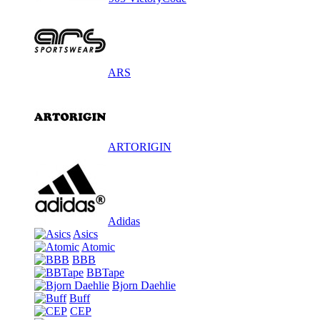
ARS
ARTORIGIN
Adidas
Asics
Atomic
BBB
BBTape
Bjorn Daehlie
Buff
CEP