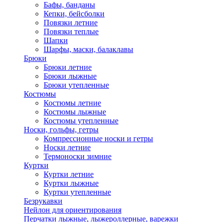
Бафы, банданы
Кепки, бейсболки
Повязки летние
Повязки теплые
Шапки
Шарфы, маски, балаклавы
Брюки
Брюки летние
Брюки лыжные
Брюки утепленные
Костюмы
Костюмы летние
Костюмы лыжные
Костюмы утепленные
Носки, гольфы, гетры
Компрессионные носки и гетры
Носки летние
Термоноски зимние
Куртки
Куртки летние
Куртки лыжные
Куртки утепленные
Безрукавки
Нейлон для ориентирования
Перчатки лыжные, лыжероллерные, варежки