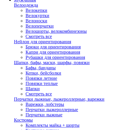
Велоодежда
Велокепки
Велокуртки
Велоноски
Велоперчатки
Велошорты, велокомбинезоны
Смотреть все
Нейлон для ориентирования
Брюки для ориентирования
Капри для ориентирования
Рубашки для ориентирования
Шапки, бафы, маски, шарфы, повязки
Бафы, банданы
Кепки, бейсболки
Повязки летние
Повязки теплые
Шапки
Смотреть все
Перчатки лыжные, лыжероллерные, варежки
Варежки, лобстеры
Перчатки лыжероллерные
Перчатки лыжные
Костюмы
Комплекты майка + шорты