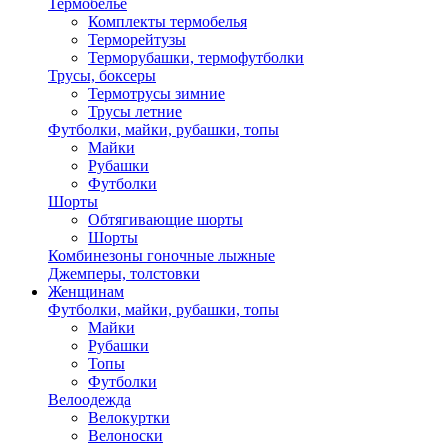
Термобелье
Комплекты термобелья
Терморейтузы
Терморубашки, термофутболки
Трусы, боксеры
Термотрусы зимние
Трусы летние
Футболки, майки, рубашки, топы
Майки
Рубашки
Футболки
Шорты
Обтягивающие шорты
Шорты
Комбинезоны гоночные лыжные
Джемперы, толстовки
Женщинам
Футболки, майки, рубашки, топы
Майки
Рубашки
Топы
Футболки
Велоодежда
Велокуртки
Велоноски