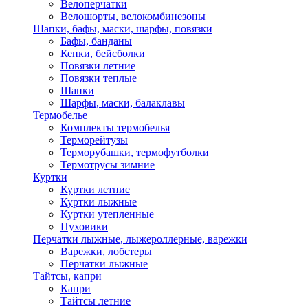
Велоперчатки
Велошорты, велокомбинезоны
Шапки, бафы, маски, шарфы, повязки
Бафы, банданы
Кепки, бейсболки
Повязки летние
Повязки теплые
Шапки
Шарфы, маски, балаклавы
Термобелье
Комплекты термобелья
Терморейтузы
Терморубашки, термофутболки
Термотрусы зимние
Куртки
Куртки летние
Куртки лыжные
Куртки утепленные
Пуховики
Перчатки лыжные, лыжероллерные, варежки
Варежки, лобстеры
Перчатки лыжные
Тайтсы, капри
Капри
Тайтсы летние