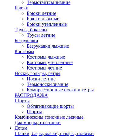
Термотайтсы зимние
Брюки
Брюки летние
Брюки лыжные
Брюки утепленные
Трусы, боксеры
Трусы летние
Безрукавки
Безрукавки лыжные
Костюмы
Костюмы лыжные
Костюмы утепленные
Костюмы летние
Носки, гольфы, гетры
Носки летние
Термоноски зимние
Компрессионные носки и гетры
РАСПРОДАЖА
Шорты
Обтягивающие шорты
Шорты
Комбинезоны гоночные лыжные
Джемперы, толстовки
Детям
Шапки, бафы, маски, шарфы, повязки