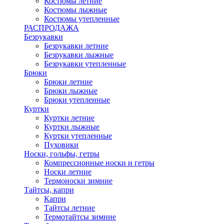
Костюмы летние
Костюмы лыжные
Костюмы утепленные
РАСПРОДАЖА
Безрукавки
Безрукавки летние
Безрукавки лыжные
Безрукавки утепленные
Брюки
Брюки летние
Брюки лыжные
Брюки утепленные
Куртки
Куртки летние
Куртки лыжные
Куртки утепленные
Пуховики
Носки, гольфы, гетры
Компрессионные носки и гетры
Носки летние
Термоноски зимние
Тайтсы, капри
Капри
Тайтсы летние
Термотайтсы зимние