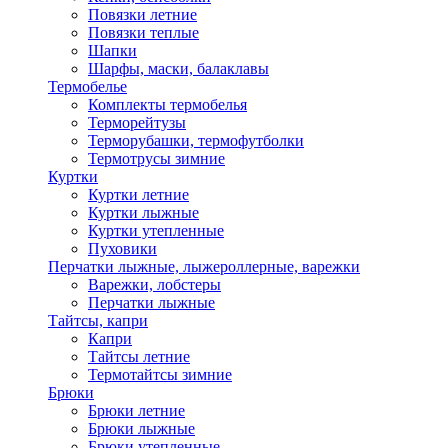
Повязки летние
Повязки теплые
Шапки
Шарфы, маски, балаклавы
Термобелье
Комплекты термобелья
Терморейтузы
Терморубашки, термофутболки
Термотрусы зимние
Куртки
Куртки летние
Куртки лыжные
Куртки утепленные
Пуховики
Перчатки лыжные, лыжероллерные, варежки
Варежки, лобстеры
Перчатки лыжные
Тайтсы, капри
Капри
Тайтсы летние
Термотайтсы зимние
Брюки
Брюки летние
Брюки лыжные
Брюки утепленные