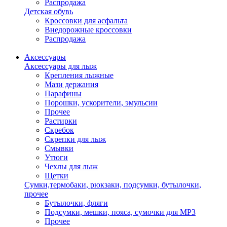
Распродажа
Детская обувь
Кроссовки для асфальта
Внедорожные кроссовки
Распродажа
Аксессуары
Аксессуары для лыж
Крепления лыжные
Мази держания
Парафины
Порошки, ускорители, эмульсии
Прочее
Растирки
Скребок
Скрепки для лыж
Смывки
Утюги
Чехлы для лыж
Щетки
Сумки,термобаки, рюкзаки, подсумки, бутылочки,
прочее
Бутылочки, фляги
Подсумки, мешки, пояса, сумочки для MP3
Прочее