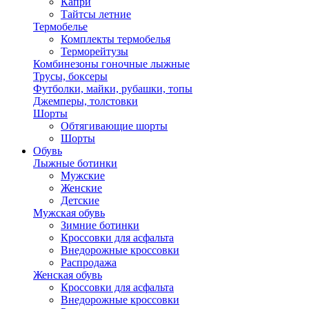
Капри
Тайтсы летние
Термобелье
Комплекты термобелья
Терморейтузы
Комбинезоны гоночные лыжные
Трусы, боксеры
Футболки, майки, рубашки, топы
Джемперы, толстовки
Шорты
Обтягивающие шорты
Шорты
Обувь
Лыжные ботинки
Мужские
Женские
Детские
Мужская обувь
Зимние ботинки
Кроссовки для асфальта
Внедорожные кроссовки
Распродажа
Женская обувь
Кроссовки для асфальта
Внедорожные кроссовки