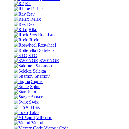
R2
RLine
Ray
Relax
Rex
Riko
RockBros
Rode
Roswheel
Rottefella
STC
SWENOR
Salomon
Selekta
Shamov
Sigma
Spine
Start
Stayer
Swix
TISA
Toko
VIPsport
Vauhti
Victory Code