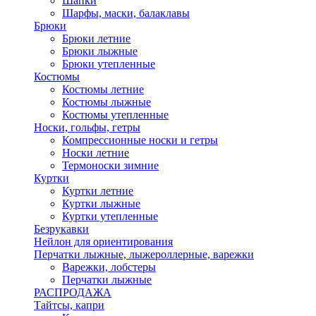
Шапки
Шарфы, маски, балаклавы
Брюки
Брюки летние
Брюки лыжные
Брюки утепленные
Костюмы
Костюмы летние
Костюмы лыжные
Костюмы утепленные
Носки, гольфы, гетры
Компрессионные носки и гетры
Носки летние
Термоноски зимние
Куртки
Куртки летние
Куртки лыжные
Куртки утепленные
Безрукавки
Нейлон для ориентирования
Перчатки лыжные, лыжероллерные, варежки
Варежки, лобстеры
Перчатки лыжные
РАСПРОДАЖА
Тайтсы, капри