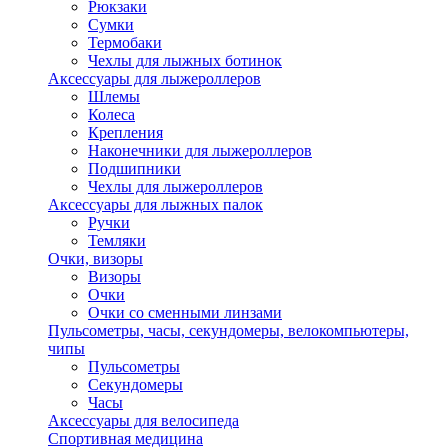
Рюкзаки
Сумки
Термобаки
Чехлы для лыжных ботинок
Аксессуары для лыжероллеров
Шлемы
Колеса
Крепления
Наконечники для лыжероллеров
Подшипники
Чехлы для лыжероллеров
Аксессуары для лыжных палок
Ручки
Темляки
Очки, визоры
Визоры
Очки
Очки со сменными линзами
Пульсометры, часы, секундомеры, велокомпьютеры,
чипы
Пульсометры
Секундомеры
Часы
Аксессуары для велосипеда
Спортивная медицина