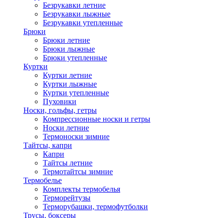
Безрукавки летние
Безрукавки лыжные
Безрукавки утепленные
Брюки
Брюки летние
Брюки лыжные
Брюки утепленные
Куртки
Куртки летние
Куртки лыжные
Куртки утепленные
Пуховики
Носки, гольфы, гетры
Компрессионные носки и гетры
Носки летние
Термоноски зимние
Тайтсы, капри
Капри
Тайтсы летние
Термотайтсы зимние
Термобелье
Комплекты термобелья
Терморейтузы
Терморубашки, термофутболки
Трусы, боксеры