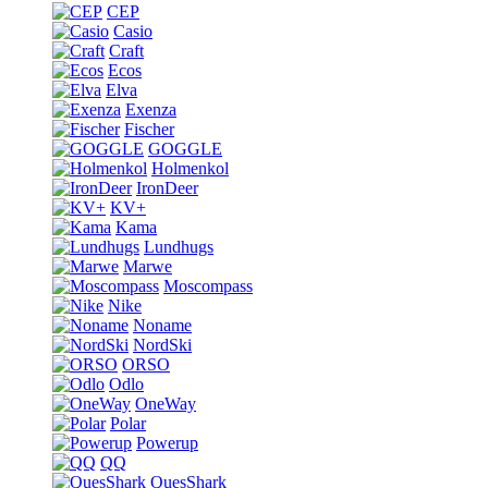
CEP
Casio
Craft
Ecos
Elva
Exenza
Fischer
GOGGLE
Holmenkol
IronDeer
KV+
Kama
Lundhugs
Marwe
Moscompass
Nike
Noname
NordSki
ORSO
Odlo
OneWay
Polar
Powerup
QQ
QuesShark