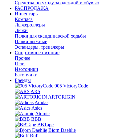
Средства по уходу за одеждой и обувью
РАСПРОДАЖА
Инвентарь
Компаса
Лыжероллеры
Лыжи
Палки для скандинавской ходьбы
Палки лыжные
Эспандеры, тренажеры
Спортивное питание
Прочее
Гели
Изотоники
Батончики
Бренды
905 VictoryCode
ARS
ARTORIGIN
Adidas
Asics
Atomic
BBB
BBTape
Bjorn Daehlie
Buff