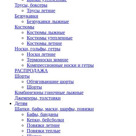
Трусы, боксеры
Трусы летние
Безрукавки
Безрукавки лыжные
Костюмы
Костюмы лыжные
Костюмы утепленные
Костюмы летние
Носки, гольфы, гетры
Носки летние
Термоноски зимние
Компрессионные носки и гетры
РАСПРОДАЖА
Шорты
Обтягивающие шорты
Шорты
Комбинезоны гоночные лыжные
Джемперы, толстовки
Детям
Шапки, бафы, маски, шарфы, повязки
Бафы, банданы
Кепки, бейсболки
Повязки летние
Повязки теплые