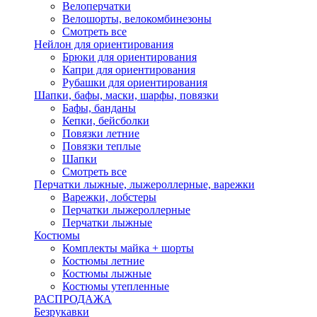
Велоперчатки
Велошорты, велокомбинезоны
Смотреть все
Нейлон для ориентирования
Брюки для ориентирования
Капри для ориентирования
Рубашки для ориентирования
Шапки, бафы, маски, шарфы, повязки
Бафы, банданы
Кепки, бейсболки
Повязки летние
Повязки теплые
Шапки
Смотреть все
Перчатки лыжные, лыжероллерные, варежки
Варежки, лобстеры
Перчатки лыжероллерные
Перчатки лыжные
Костюмы
Комплекты майка + шорты
Костюмы летние
Костюмы лыжные
Костюмы утепленные
РАСПРОДАЖА
Безрукавки