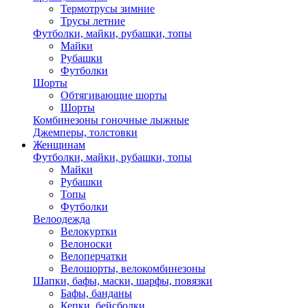
Термотрусы зимние
Трусы летние
Футболки, майки, рубашки, топы
Майки
Рубашки
Футболки
Шорты
Обтягивающие шорты
Шорты
Комбинезоны гоночные лыжные
Джемперы, толстовки
Женщинам
Футболки, майки, рубашки, топы
Майки
Рубашки
Топы
Футболки
Велоодежда
Велокуртки
Велоноски
Велоперчатки
Велошорты, велокомбинезоны
Шапки, бафы, маски, шарфы, повязки
Бафы, банданы
Кепки, бейсболки