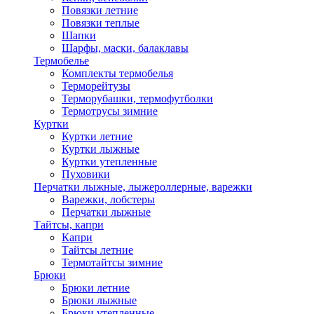
Повязки летние
Повязки теплые
Шапки
Шарфы, маски, балаклавы
Термобелье
Комплекты термобелья
Терморейтузы
Терморубашки, термофутболки
Термотрусы зимние
Куртки
Куртки летние
Куртки лыжные
Куртки утепленные
Пуховики
Перчатки лыжные, лыжероллерные, варежки
Варежки, лобстеры
Перчатки лыжные
Тайтсы, капри
Капри
Тайтсы летние
Термотайтсы зимние
Брюки
Брюки летние
Брюки лыжные
Брюки утепленные