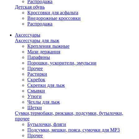
Распродажа
Детская обувь
Кроссовки для асфальта
Внедорожные кроссовки
Распродажа
Аксессуары
Аксессуары для лыж
Крепления лыжные
Мази держания
Парафины
Порошки, ускорители, эмульсии
Прочее
Растирки
Скребок
Скрепки для лыж
Смывки
Утюги
Чехлы для лыж
Щетки
Сумки,термобаки, рюкзаки, подсумки, бутылочки,
прочее
Бутылочки, фляги
Подсумки, мешки, пояса, сумочки для MP3
Прочее