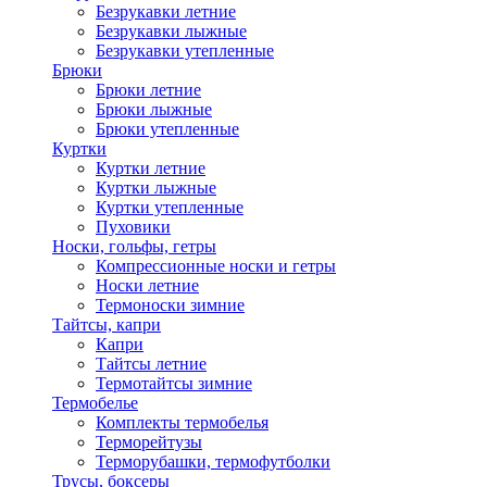
Безрукавки летние
Безрукавки лыжные
Безрукавки утепленные
Брюки
Брюки летние
Брюки лыжные
Брюки утепленные
Куртки
Куртки летние
Куртки лыжные
Куртки утепленные
Пуховики
Носки, гольфы, гетры
Компрессионные носки и гетры
Носки летние
Термоноски зимние
Тайтсы, капри
Капри
Тайтсы летние
Термотайтсы зимние
Термобелье
Комплекты термобелья
Терморейтузы
Терморубашки, термофутболки
Трусы, боксеры