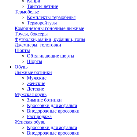
Капри
Тайтсы летние
Термобелье
Комплекты термобелья
Терморейтузы
Комбинезоны гоночные лыжные
Трусы, боксеры
Футболки, майки, рубашки, топы
Джемперы, толстовки
Шорты
Обтягивающие шорты
Шорты
Обувь
Лыжные ботинки
Мужские
Женские
Детские
Мужская обувь
Зимние ботинки
Кроссовки для асфальта
Внедорожные кроссовки
Распродажа
Женская обувь
Кроссовки для асфальта
Внедорожные кроссовки