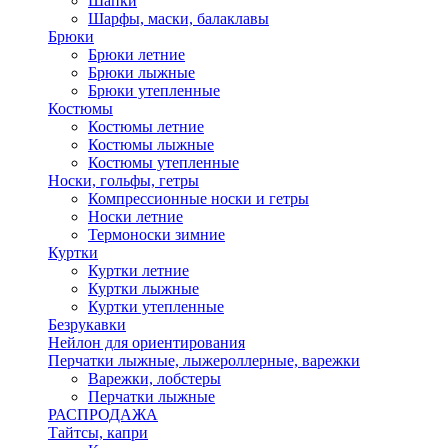
Шапки
Шарфы, маски, балаклавы
Брюки
Брюки летние
Брюки лыжные
Брюки утепленные
Костюмы
Костюмы летние
Костюмы лыжные
Костюмы утепленные
Носки, гольфы, гетры
Компрессионные носки и гетры
Носки летние
Термоноски зимние
Куртки
Куртки летние
Куртки лыжные
Куртки утепленные
Безрукавки
Нейлон для ориентирования
Перчатки лыжные, лыжероллерные, варежки
Варежки, лобстеры
Перчатки лыжные
РАСПРОДАЖА
Тайтсы, капри