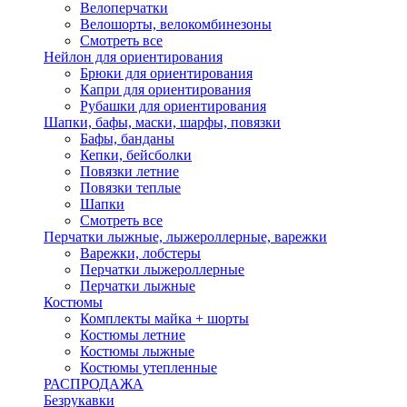
Велоперчатки
Велошорты, велокомбинезоны
Смотреть все
Нейлон для ориентирования
Брюки для ориентирования
Капри для ориентирования
Рубашки для ориентирования
Шапки, бафы, маски, шарфы, повязки
Бафы, банданы
Кепки, бейсболки
Повязки летние
Повязки теплые
Шапки
Смотреть все
Перчатки лыжные, лыжероллерные, варежки
Варежки, лобстеры
Перчатки лыжероллерные
Перчатки лыжные
Костюмы
Комплекты майка + шорты
Костюмы летние
Костюмы лыжные
Костюмы утепленные
РАСПРОДАЖА
Безрукавки