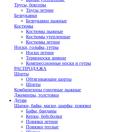
Трусы, боксеры
Трусы летние
Безрукавки
Безрукавки лыжные
Костюмы
Костюмы лыжные
Костюмы утепленные
Костюмы летние
Носки, гольфы, гетры
Носки летние
Термоноски зимние
Компрессионные носки и гетры
РАСПРОДАЖА
Шорты
Обтягивающие шорты
Шорты
Комбинезоны гоночные лыжные
Джемперы, толстовки
Детям
Шапки, бафы, маски, шарфы, повязки
Бафы, банданы
Кепки, бейсболки
Повязки летние
Повязки теплые