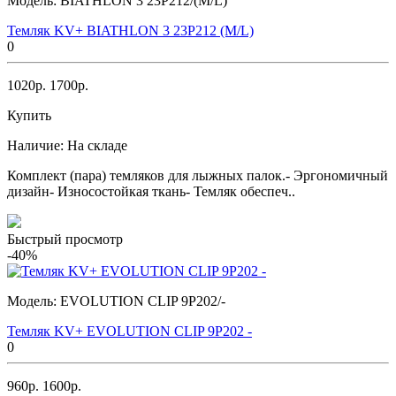
Модель:
BIATHLON 3 23P212/(M/L)
Темляк KV+ BIATHLON 3 23P212 (M/L)
0
1020р.
1700р.
Купить
Наличие:
На складе
Комплект (пара) темляков для лыжных палок.- Эргономичный
дизайн- Износостойкая ткань- Темляк обеспеч..
Быстрый просмотр
-40%
Модель:
EVOLUTION CLIP 9P202/-
Темляк KV+ EVOLUTION CLIP 9P202 -
0
960р.
1600р.