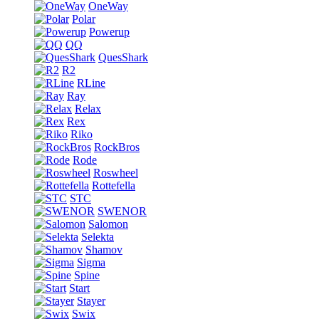
OneWay
Polar
Powerup
QQ
QuesShark
R2
RLine
Ray
Relax
Rex
Riko
RockBros
Rode
Roswheel
Rottefella
STC
SWENOR
Salomon
Selekta
Shamov
Sigma
Spine
Start
Stayer
Swix