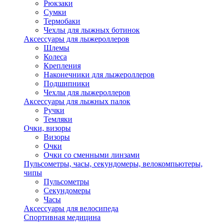
Рюкзаки
Сумки
Термобаки
Чехлы для лыжных ботинок
Аксессуары для лыжероллеров
Шлемы
Колеса
Крепления
Наконечники для лыжероллеров
Подшипники
Чехлы для лыжероллеров
Аксессуары для лыжных палок
Ручки
Темляки
Очки, визоры
Визоры
Очки
Очки со сменными линзами
Пульсометры, часы, секундомеры, велокомпьютеры,
чипы
Пульсометры
Секундомеры
Часы
Аксессуары для велосипеда
Спортивная медицина