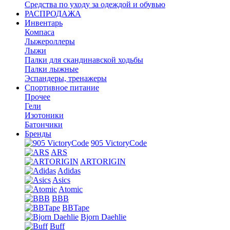
Средства по уходу за одеждой и обувью
РАСПРОДАЖА
Инвентарь
Компаса
Лыжероллеры
Лыжи
Палки для скандинавской ходьбы
Палки лыжные
Эспандеры, тренажеры
Спортивное питание
Прочее
Гели
Изотоники
Батончики
Бренды
905 VictoryCode
ARS
ARTORIGIN
Adidas
Asics
Atomic
BBB
BBTape
Bjorn Daehlie
Buff