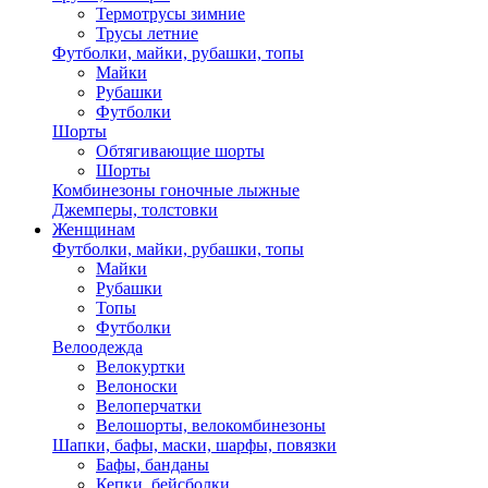
Термотрусы зимние
Трусы летние
Футболки, майки, рубашки, топы
Майки
Рубашки
Футболки
Шорты
Обтягивающие шорты
Шорты
Комбинезоны гоночные лыжные
Джемперы, толстовки
Женщинам
Футболки, майки, рубашки, топы
Майки
Рубашки
Топы
Футболки
Велоодежда
Велокуртки
Велоноски
Велоперчатки
Велошорты, велокомбинезоны
Шапки, бафы, маски, шарфы, повязки
Бафы, банданы
Кепки, бейсболки