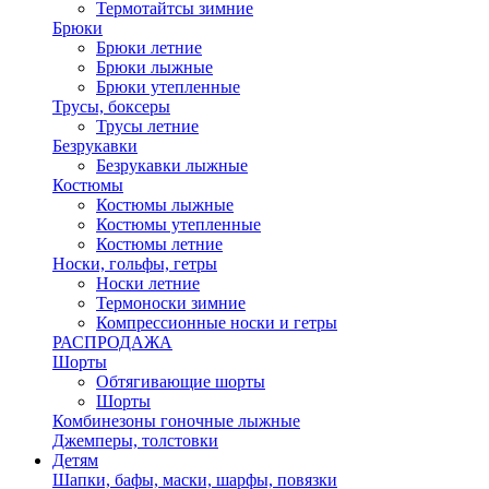
Термотайтсы зимние
Брюки
Брюки летние
Брюки лыжные
Брюки утепленные
Трусы, боксеры
Трусы летние
Безрукавки
Безрукавки лыжные
Костюмы
Костюмы лыжные
Костюмы утепленные
Костюмы летние
Носки, гольфы, гетры
Носки летние
Термоноски зимние
Компрессионные носки и гетры
РАСПРОДАЖА
Шорты
Обтягивающие шорты
Шорты
Комбинезоны гоночные лыжные
Джемперы, толстовки
Детям
Шапки, бафы, маски, шарфы, повязки