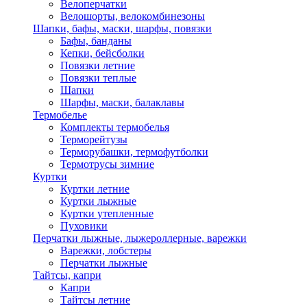
Велоперчатки
Велошорты, велокомбинезоны
Шапки, бафы, маски, шарфы, повязки
Бафы, банданы
Кепки, бейсболки
Повязки летние
Повязки теплые
Шапки
Шарфы, маски, балаклавы
Термобелье
Комплекты термобелья
Терморейтузы
Терморубашки, термофутболки
Термотрусы зимние
Куртки
Куртки летние
Куртки лыжные
Куртки утепленные
Пуховики
Перчатки лыжные, лыжероллерные, варежки
Варежки, лобстеры
Перчатки лыжные
Тайтсы, капри
Капри
Тайтсы летние