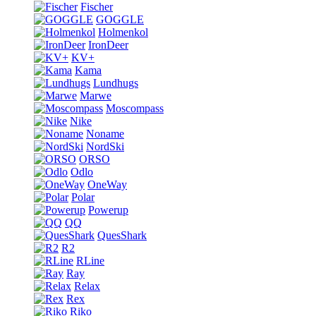
Fischer
GOGGLE
Holmenkol
IronDeer
KV+
Kama
Lundhugs
Marwe
Moscompass
Nike
Noname
NordSki
ORSO
Odlo
OneWay
Polar
Powerup
QQ
QuesShark
R2
RLine
Ray
Relax
Rex
Riko