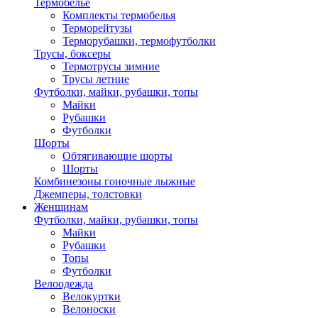
Термобелье
Комплекты термобелья
Терморейтузы
Терморубашки, термофутболки
Трусы, боксеры
Термотрусы зимние
Трусы летние
Футболки, майки, рубашки, топы
Майки
Рубашки
Футболки
Шорты
Обтягивающие шорты
Шорты
Комбинезоны гоночные лыжные
Джемперы, толстовки
Женщинам
Футболки, майки, рубашки, топы
Майки
Рубашки
Топы
Футболки
Велоодежда
Велокуртки
Велоноски