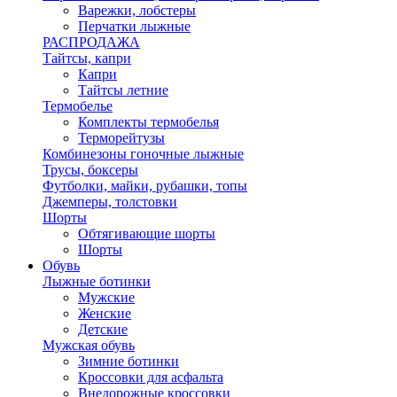
Варежки, лобстеры
Перчатки лыжные
РАСПРОДАЖА
Тайтсы, капри
Капри
Тайтсы летние
Термобелье
Комплекты термобелья
Терморейтузы
Комбинезоны гоночные лыжные
Трусы, боксеры
Футболки, майки, рубашки, топы
Джемперы, толстовки
Шорты
Обтягивающие шорты
Шорты
Обувь
Лыжные ботинки
Мужские
Женские
Детские
Мужская обувь
Зимние ботинки
Кроссовки для асфальта
Внедорожные кроссовки