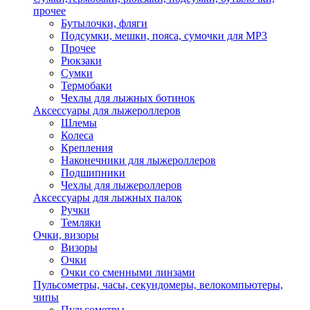
прочее
Бутылочки, фляги
Подсумки, мешки, пояса, сумочки для MP3
Прочее
Рюкзаки
Сумки
Термобаки
Чехлы для лыжных ботинок
Аксессуары для лыжероллеров
Шлемы
Колеса
Крепления
Наконечники для лыжероллеров
Подшипники
Чехлы для лыжероллеров
Аксессуары для лыжных палок
Ручки
Темляки
Очки, визоры
Визоры
Очки
Очки со сменными линзами
Пульсометры, часы, секундомеры, велокомпьютеры,
чипы
Пульсометры