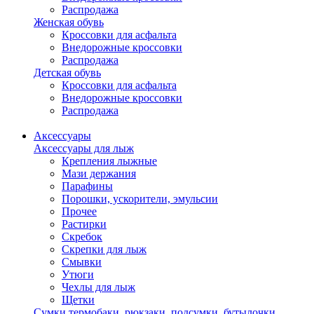
Распродажа
Женская обувь
Кроссовки для асфальта
Внедорожные кроссовки
Распродажа
Детская обувь
Кроссовки для асфальта
Внедорожные кроссовки
Распродажа
Аксессуары
Аксессуары для лыж
Крепления лыжные
Мази держания
Парафины
Порошки, ускорители, эмульсии
Прочее
Растирки
Скребок
Скрепки для лыж
Смывки
Утюги
Чехлы для лыж
Щетки
Сумки,термобаки, рюкзаки, подсумки, бутылочки,