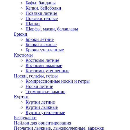
Бафы, банданы
Кепки, бейсболки
Повязки летние
Повязки теплые
Шапки
Шарфы, маски, балаклавы
Брюки
Брюки летние
Брюки лыжные
Брюки утепленные
Костюмы
Костюмы летние
Костюмы лыжные
Костюмы утепленные
Носки, гольфы, гетры
Компрессионные носки и гетры
Носки летние
Термоноски зимние
Куртки
Куртки летние
Куртки лыжные
Куртки утепленные
Безрукавки
Нейлон для ориентирования
Перчатки лыжные, лыжероллерные, варежки