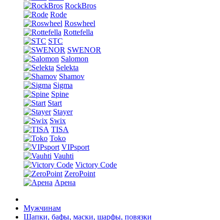
RockBros
Rode
Roswheel
Rottefella
STC
SWENOR
Salomon
Selekta
Shamov
Sigma
Spine
Start
Stayer
Swix
TISA
Toko
VIPsport
Vauhti
Victory Code
ZeroPoint
Арена
Мужчинам
Шапки, бафы, маски, шарфы, повязки