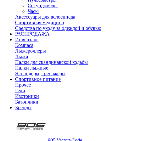
Секундомеры
Часы
Аксессуары для велосипеда
Спортивная медицина
Средства по уходу за одеждой и обувью
РАСПРОДАЖА
Инвентарь
Компаса
Лыжероллеры
Лыжи
Палки для скандинавской ходьбы
Палки лыжные
Эспандеры, тренажеры
Спортивное питание
Прочее
Гели
Изотоники
Батончики
Бренды
905 VictoryCode