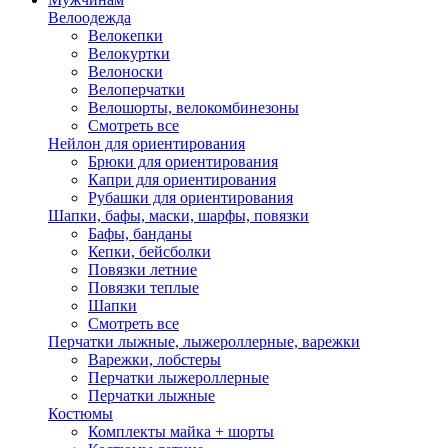
Велоодежда
Велокепки
Велокуртки
Велоноски
Велоперчатки
Велошорты, велокомбинезоны
Смотреть все
Нейлон для ориентирования
Брюки для ориентирования
Капри для ориентирования
Рубашки для ориентирования
Шапки, бафы, маски, шарфы, повязки
Бафы, банданы
Кепки, бейсболки
Повязки летние
Повязки теплые
Шапки
Смотреть все
Перчатки лыжные, лыжероллерные, варежки
Варежки, лобстеры
Перчатки лыжероллерные
Перчатки лыжные
Костюмы
Комплекты майка + шорты