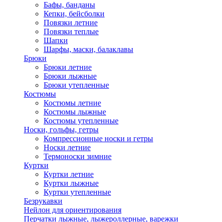
Бафы, банданы
Кепки, бейсболки
Повязки летние
Повязки теплые
Шапки
Шарфы, маски, балаклавы
Брюки
Брюки летние
Брюки лыжные
Брюки утепленные
Костюмы
Костюмы летние
Костюмы лыжные
Костюмы утепленные
Носки, гольфы, гетры
Компрессионные носки и гетры
Носки летние
Термоноски зимние
Куртки
Куртки летние
Куртки лыжные
Куртки утепленные
Безрукавки
Нейлон для ориентирования
Перчатки лыжные, лыжероллерные, варежки