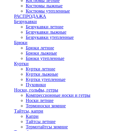
Костюмы летние
Костюмы лыжные
Костюмы утепленные
РАСПРОДАЖА
Безрукавки
Безрукавки летние
Безрукавки лыжные
Безрукавки утепленные
Брюки
Брюки летние
Брюки лыжные
Брюки утепленные
Куртки
Куртки летние
Куртки лыжные
Куртки утепленные
Пуховики
Носки, гольфы, гетры
Компрессионные носки и гетры
Носки летние
Термоноски зимние
Тайтсы, капри
Капри
Тайтсы летние
Термотайтсы зимние