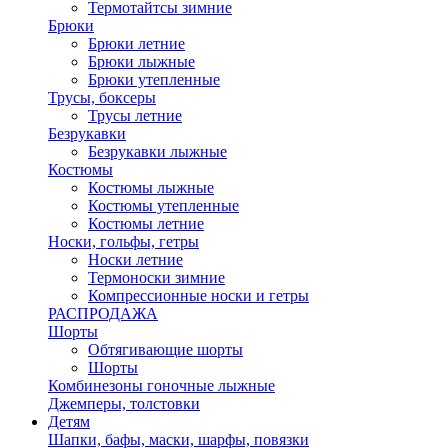
Термотайтсы зимние
Брюки
Брюки летние
Брюки лыжные
Брюки утепленные
Трусы, боксеры
Трусы летние
Безрукавки
Безрукавки лыжные
Костюмы
Костюмы лыжные
Костюмы утепленные
Костюмы летние
Носки, гольфы, гетры
Носки летние
Термоноски зимние
Компрессионные носки и гетры
РАСПРОДАЖА
Шорты
Обтягивающие шорты
Шорты
Комбинезоны гоночные лыжные
Джемперы, толстовки
Детям
Шапки, бафы, маски, шарфы, повязки