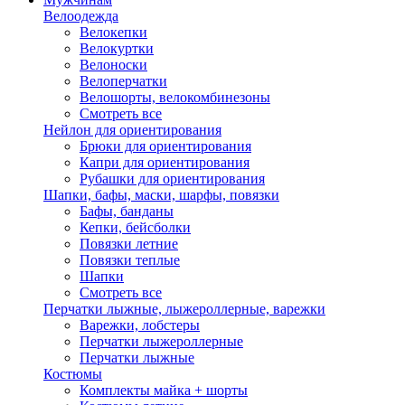
Велоодежда
Велокепки
Велокуртки
Велоноски
Велоперчатки
Велошорты, велокомбинезоны
Смотреть все
Нейлон для ориентирования
Брюки для ориентирования
Капри для ориентирования
Рубашки для ориентирования
Шапки, бафы, маски, шарфы, повязки
Бафы, банданы
Кепки, бейсболки
Повязки летние
Повязки теплые
Шапки
Смотреть все
Перчатки лыжные, лыжероллерные, варежки
Варежки, лобстеры
Перчатки лыжероллерные
Перчатки лыжные
Костюмы
Комплекты майка + шорты