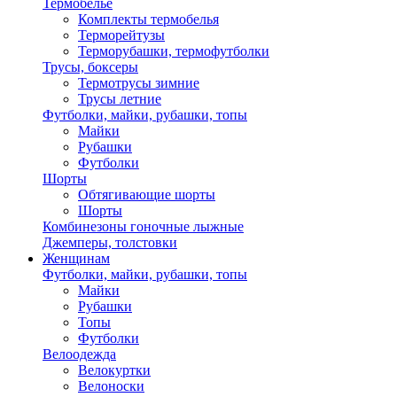
Термобелье
Комплекты термобелья
Терморейтузы
Терморубашки, термофутболки
Трусы, боксеры
Термотрусы зимние
Трусы летние
Футболки, майки, рубашки, топы
Майки
Рубашки
Футболки
Шорты
Обтягивающие шорты
Шорты
Комбинезоны гоночные лыжные
Джемперы, толстовки
Женщинам
Футболки, майки, рубашки, топы
Майки
Рубашки
Топы
Футболки
Велоодежда
Велокуртки
Велоноски