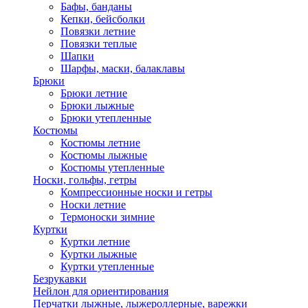
Бафы, банданы
Кепки, бейсболки
Повязки летние
Повязки теплые
Шапки
Шарфы, маски, балаклавы
Брюки
Брюки летние
Брюки лыжные
Брюки утепленные
Костюмы
Костюмы летние
Костюмы лыжные
Костюмы утепленные
Носки, гольфы, гетры
Компрессионные носки и гетры
Носки летние
Термоноски зимние
Куртки
Куртки летние
Куртки лыжные
Куртки утепленные
Безрукавки
Нейлон для ориентирования
Перчатки лыжные, лыжероллерные, варежки