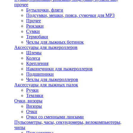
прочее
Бутылочки, фляги
Подсумки, мешки, пояса, сумочки для MP3
Прочее
Рюкзаки
Сумки
Термобаки
Чехлы для лыжных ботинок
Аксессуары для лыжероллеров
Шлемы
Колеса
Крепления
Наконечники для лыжероллеров
Подшипники
Чехлы для лыжероллеров
Аксессуары для лыжных палок
Ручки
Темляки
Очки, визоры
Визоры
Очки
Очки со сменными линзами
Пульсометры, часы, секундомеры, велокомпьютеры,
чипы
Пульсометры