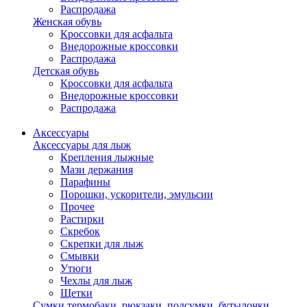
Распродажа
Женская обувь
Кроссовки для асфальта
Внедорожные кроссовки
Распродажа
Детская обувь
Кроссовки для асфальта
Внедорожные кроссовки
Распродажа
Аксессуары
Аксессуары для лыж
Крепления лыжные
Мази держания
Парафины
Порошки, ускорители, эмульсии
Прочее
Растирки
Скребок
Скрепки для лыж
Смывки
Утюги
Чехлы для лыж
Щетки
Сумки,термобаки, рюкзаки, подсумки, бутылочки,