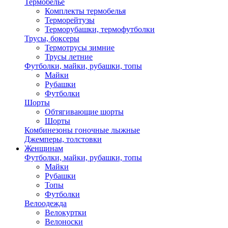
Термобелье
Комплекты термобелья
Терморейтузы
Терморубашки, термофутболки
Трусы, боксеры
Термотрусы зимние
Трусы летние
Футболки, майки, рубашки, топы
Майки
Рубашки
Футболки
Шорты
Обтягивающие шорты
Шорты
Комбинезоны гоночные лыжные
Джемперы, толстовки
Женщинам
Футболки, майки, рубашки, топы
Майки
Рубашки
Топы
Футболки
Велоодежда
Велокуртки
Велоноски