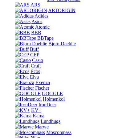
ARS
ARTORIGIN
Adidas
Asics
Atomic
BBB
BBTape
Bjorn Daehlie
Buff
CEP
Casio
Craft
Ecos
Elva
Exenza
Fischer
GOGGLE
Holmenkol
IronDeer
KV+
Kama
Lundhugs
Marwe
Moscompass
Nike