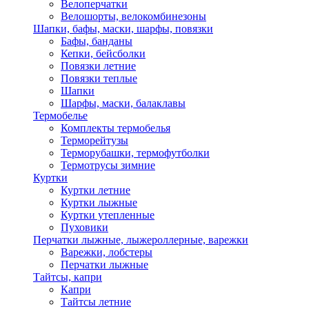
Велоперчатки
Велошорты, велокомбинезоны
Шапки, бафы, маски, шарфы, повязки
Бафы, банданы
Кепки, бейсболки
Повязки летние
Повязки теплые
Шапки
Шарфы, маски, балаклавы
Термобелье
Комплекты термобелья
Терморейтузы
Терморубашки, термофутболки
Термотрусы зимние
Куртки
Куртки летние
Куртки лыжные
Куртки утепленные
Пуховики
Перчатки лыжные, лыжероллерные, варежки
Варежки, лобстеры
Перчатки лыжные
Тайтсы, капри
Капри
Тайтсы летние