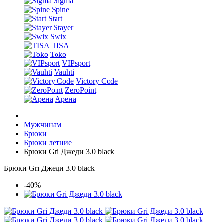
Sigma
Spine
Start
Stayer
Swix
TISA
Toko
VIPsport
Vauhti
Victory Code
ZeroPoint
Арена
Мужчинам
Брюки
Брюки летние
Брюки Gri Джеди 3.0 black
Брюки Gri Джеди 3.0 black
-40%