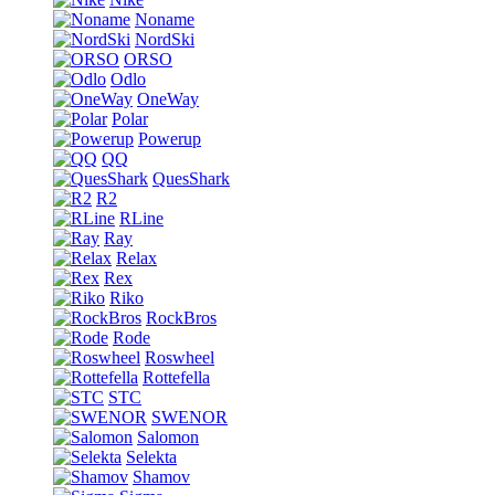
Noname
NordSki
ORSO
Odlo
OneWay
Polar
Powerup
QQ
QuesShark
R2
RLine
Ray
Relax
Rex
Riko
RockBros
Rode
Roswheel
Rottefella
STC
SWENOR
Salomon
Selekta
Shamov