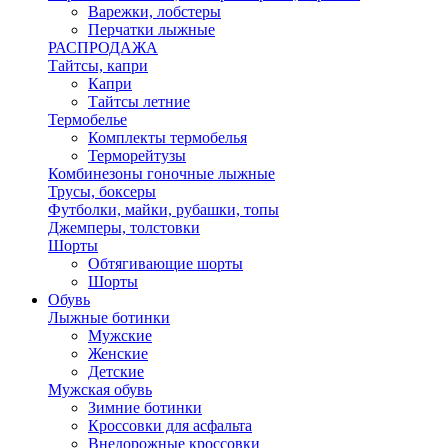
Варежки, лобстеры
Перчатки лыжные
РАСПРОДАЖА
Тайтсы, капри
Капри
Тайтсы летние
Термобелье
Комплекты термобелья
Терморейтузы
Комбинезоны гоночные лыжные
Трусы, боксеры
Футболки, майки, рубашки, топы
Джемперы, толстовки
Шорты
Обтягивающие шорты
Шорты
Обувь
Лыжные ботинки
Мужские
Женские
Детские
Мужская обувь
Зимние ботинки
Кроссовки для асфальта
Внедорожные кроссовки