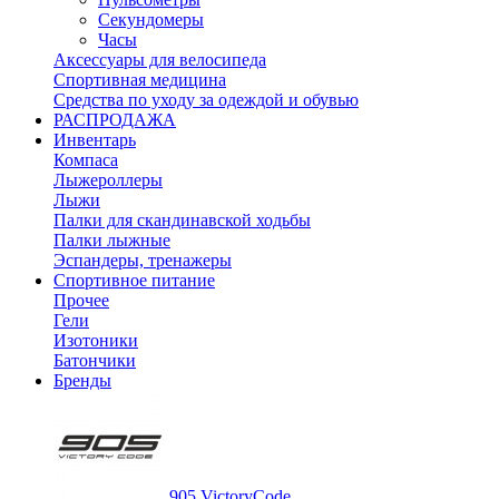
Секундомеры
Часы
Аксессуары для велосипеда
Спортивная медицина
Средства по уходу за одеждой и обувью
РАСПРОДАЖА
Инвентарь
Компаса
Лыжероллеры
Лыжи
Палки для скандинавской ходьбы
Палки лыжные
Эспандеры, тренажеры
Спортивное питание
Прочее
Гели
Изотоники
Батончики
Бренды
905 VictoryCode