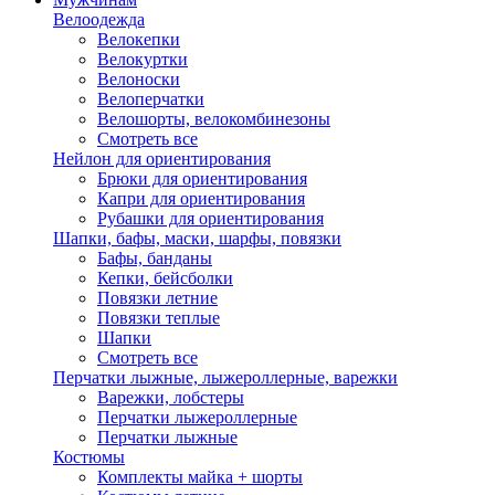
Велоодежда
Велокепки
Велокуртки
Велоноски
Велоперчатки
Велошорты, велокомбинезоны
Смотреть все
Нейлон для ориентирования
Брюки для ориентирования
Капри для ориентирования
Рубашки для ориентирования
Шапки, бафы, маски, шарфы, повязки
Бафы, банданы
Кепки, бейсболки
Повязки летние
Повязки теплые
Шапки
Смотреть все
Перчатки лыжные, лыжероллерные, варежки
Варежки, лобстеры
Перчатки лыжероллерные
Перчатки лыжные
Костюмы
Комплекты майка + шорты