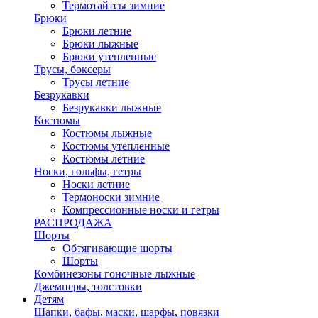
Термотайтсы зимние
Брюки
Брюки летние
Брюки лыжные
Брюки утепленные
Трусы, боксеры
Трусы летние
Безрукавки
Безрукавки лыжные
Костюмы
Костюмы лыжные
Костюмы утепленные
Костюмы летние
Носки, гольфы, гетры
Носки летние
Термоноски зимние
Компрессионные носки и гетры
РАСПРОДАЖА
Шорты
Обтягивающие шорты
Шорты
Комбинезоны гоночные лыжные
Джемперы, толстовки
Детям
Шапки, бафы, маски, шарфы, повязки