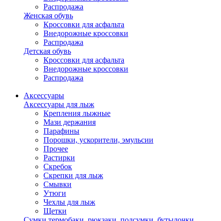
Распродажа
Женская обувь
Кроссовки для асфальта
Внедорожные кроссовки
Распродажа
Детская обувь
Кроссовки для асфальта
Внедорожные кроссовки
Распродажа
Аксессуары
Аксессуары для лыж
Крепления лыжные
Мази держания
Парафины
Порошки, ускорители, эмульсии
Прочее
Растирки
Скребок
Скрепки для лыж
Смывки
Утюги
Чехлы для лыж
Щетки
Сумки,термобаки, рюкзаки, подсумки, бутылочки,