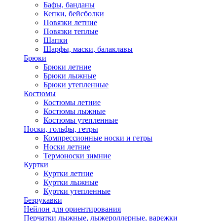
Бафы, банданы
Кепки, бейсболки
Повязки летние
Повязки теплые
Шапки
Шарфы, маски, балаклавы
Брюки
Брюки летние
Брюки лыжные
Брюки утепленные
Костюмы
Костюмы летние
Костюмы лыжные
Костюмы утепленные
Носки, гольфы, гетры
Компрессионные носки и гетры
Носки летние
Термоноски зимние
Куртки
Куртки летние
Куртки лыжные
Куртки утепленные
Безрукавки
Нейлон для ориентирования
Перчатки лыжные, лыжероллерные, варежки