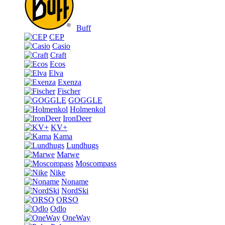
Buff
CEP
Casio
Craft
Ecos
Elva
Exenza
Fischer
GOGGLE
Holmenkol
IronDeer
KV+
Kama
Lundhugs
Marwe
Moscompass
Nike
Noname
NordSki
ORSO
Odlo
OneWay