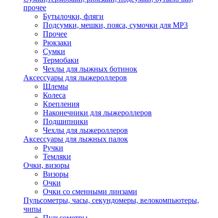
прочее
Бутылочки, фляги
Подсумки, мешки, пояса, сумочки для MP3
Прочее
Рюкзаки
Сумки
Термобаки
Чехлы для лыжных ботинок
Аксессуары для лыжероллеров
Шлемы
Колеса
Крепления
Наконечники для лыжероллеров
Подшипники
Чехлы для лыжероллеров
Аксессуары для лыжных палок
Ручки
Темляки
Очки, визоры
Визоры
Очки
Очки со сменными линзами
Пульсометры, часы, секундомеры, велокомпьютеры,
чипы
Пульсометры