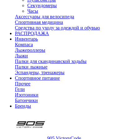
Секундомеры
Часы
Аксессуары для велосипеда
Спортивная медицина
Средства по уходу за одеждой и обувью
РАСПРОДАЖА
Инвентарь
Компаса
Лыжероллеры
Лыжи
Палки для скандинавской ходьбы
Палки лыжные
Эспандеры, тренажеры
Спортивное питание
Прочее
Гели
Изотоники
Батончики
Бренды
905 VictoryCode