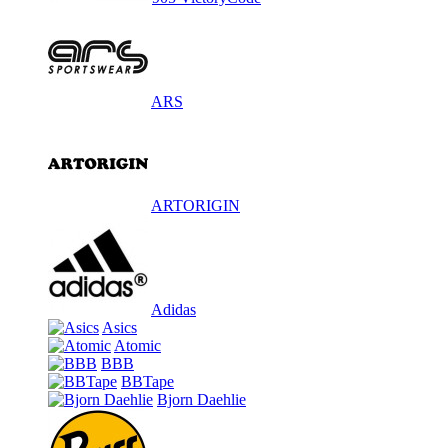
ARS
ARTORIGIN
Adidas
Asics
Atomic
BBB
BBTape
Bjorn Daehlie