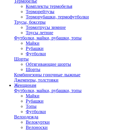
Термобелье
Комплекты термобелья
Терморейтузы
Терморубашки, термофутболки
Трусы, боксеры
Термотрусы зимние
Трусы летние
Футболки, майки, рубашки, топы
Майки
Рубашки
Футболки
Шорты
Обтягивающие шорты
Шорты
Комбинезоны гоночные лыжные
Джемперы, толстовки
Женщинам
Футболки, майки, рубашки, топы
Майки
Рубашки
Топы
Футболки
Велоодежда
Велокуртки
Велоноски