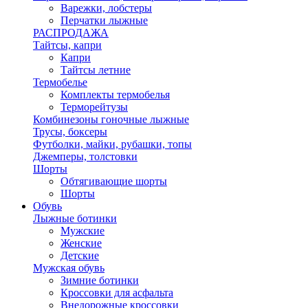
Варежки, лобстеры
Перчатки лыжные
РАСПРОДАЖА
Тайтсы, капри
Капри
Тайтсы летние
Термобелье
Комплекты термобелья
Терморейтузы
Комбинезоны гоночные лыжные
Трусы, боксеры
Футболки, майки, рубашки, топы
Джемперы, толстовки
Шорты
Обтягивающие шорты
Шорты
Обувь
Лыжные ботинки
Мужские
Женские
Детские
Мужская обувь
Зимние ботинки
Кроссовки для асфальта
Внедорожные кроссовки