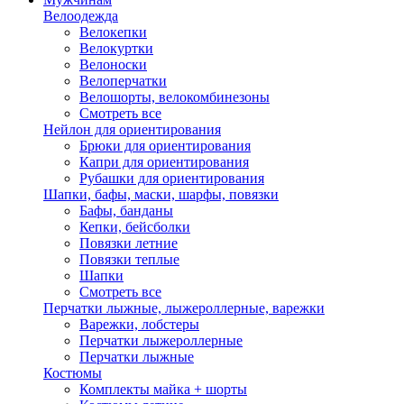
Велоодежда
Велокепки
Велокуртки
Велоноски
Велоперчатки
Велошорты, велокомбинезоны
Смотреть все
Нейлон для ориентирования
Брюки для ориентирования
Капри для ориентирования
Рубашки для ориентирования
Шапки, бафы, маски, шарфы, повязки
Бафы, банданы
Кепки, бейсболки
Повязки летние
Повязки теплые
Шапки
Смотреть все
Перчатки лыжные, лыжероллерные, варежки
Варежки, лобстеры
Перчатки лыжероллерные
Перчатки лыжные
Костюмы
Комплекты майка + шорты