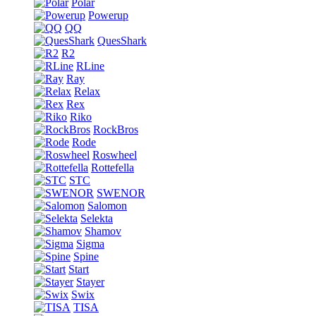
Polar
Powerup
QQ
QuesShark
R2
RLine
Ray
Relax
Rex
Riko
RockBros
Rode
Roswheel
Rottefella
STC
SWENOR
Salomon
Selekta
Shamov
Sigma
Spine
Start
Stayer
Swix
TISA