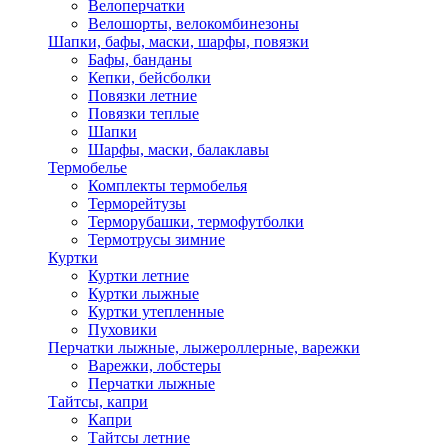
Велоперчатки
Велошорты, велокомбинезоны
Шапки, бафы, маски, шарфы, повязки
Бафы, банданы
Кепки, бейсболки
Повязки летние
Повязки теплые
Шапки
Шарфы, маски, балаклавы
Термобелье
Комплекты термобелья
Терморейтузы
Терморубашки, термофутболки
Термотрусы зимние
Куртки
Куртки летние
Куртки лыжные
Куртки утепленные
Пуховики
Перчатки лыжные, лыжероллерные, варежки
Варежки, лобстеры
Перчатки лыжные
Тайтсы, капри
Капри
Тайтсы летние