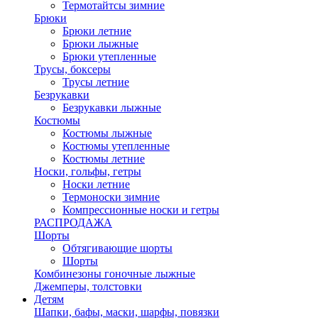
Термотайтсы зимние
Брюки
Брюки летние
Брюки лыжные
Брюки утепленные
Трусы, боксеры
Трусы летние
Безрукавки
Безрукавки лыжные
Костюмы
Костюмы лыжные
Костюмы утепленные
Костюмы летние
Носки, гольфы, гетры
Носки летние
Термоноски зимние
Компрессионные носки и гетры
РАСПРОДАЖА
Шорты
Обтягивающие шорты
Шорты
Комбинезоны гоночные лыжные
Джемперы, толстовки
Детям
Шапки, бафы, маски, шарфы, повязки