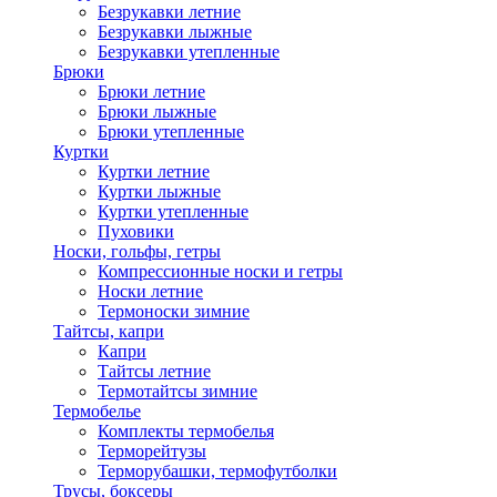
Безрукавки летние
Безрукавки лыжные
Безрукавки утепленные
Брюки
Брюки летние
Брюки лыжные
Брюки утепленные
Куртки
Куртки летние
Куртки лыжные
Куртки утепленные
Пуховики
Носки, гольфы, гетры
Компрессионные носки и гетры
Носки летние
Термоноски зимние
Тайтсы, капри
Капри
Тайтсы летние
Термотайтсы зимние
Термобелье
Комплекты термобелья
Терморейтузы
Терморубашки, термофутболки
Трусы, боксеры