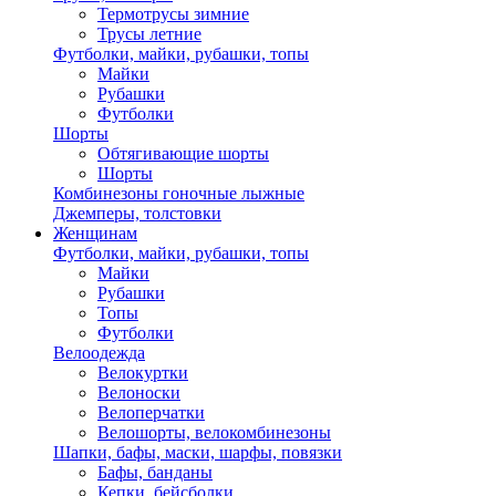
Термотрусы зимние
Трусы летние
Футболки, майки, рубашки, топы
Майки
Рубашки
Футболки
Шорты
Обтягивающие шорты
Шорты
Комбинезоны гоночные лыжные
Джемперы, толстовки
Женщинам
Футболки, майки, рубашки, топы
Майки
Рубашки
Топы
Футболки
Велоодежда
Велокуртки
Велоноски
Велоперчатки
Велошорты, велокомбинезоны
Шапки, бафы, маски, шарфы, повязки
Бафы, банданы
Кепки, бейсболки