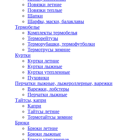
Повязки летние
Повязки теплые
Шапки
Шарфы, маски, балаклавы
Термобелье
Комплекты термобелья
Терморейтузы
Терморубашки, термофутболки
Термотрусы зимние
Куртки
Куртки летние
Куртки лыжные
Куртки утепленные
Пуховики
Перчатки лыжные, лыжероллерные, варежки
Варежки, лобстеры
Перчатки лыжные
Тайтсы, капри
Капри
Тайтсы летние
Термотайтсы зимние
Брюки
Брюки летние
Брюки лыжные
Брюки утепленные