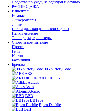
Средства по уходу за одеждой и обувью
РАСПРОДАЖА
Инвентарь
Компаса
Лыжероллеры
Лыжи
Палки для скандинавской ходьбы
Палки лыжные
Эспандеры, тренажеры
Спортивное питание
Прочее
Гели
Изотоники
Батончики
Бренды
905 VictoryCode
ARS
ARTORIGIN
Adidas
Asics
Atomic
BBB
BBTape
Bjorn Daehlie
Buff