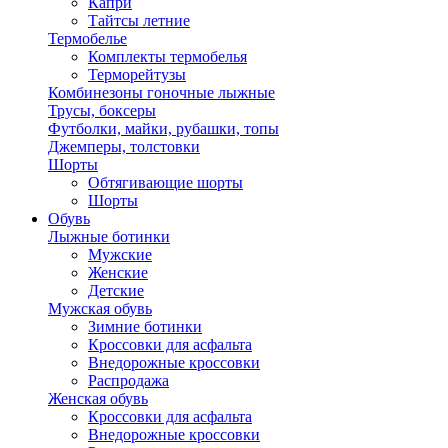
Капри
Тайтсы летние
Термобелье
Комплекты термобелья
Терморейтузы
Комбинезоны гоночные лыжные
Трусы, боксеры
Футболки, майки, рубашки, топы
Джемперы, толстовки
Шорты
Обтягивающие шорты
Шорты
Обувь
Лыжные ботинки
Мужские
Женские
Детские
Мужская обувь
Зимние ботинки
Кроссовки для асфальта
Внедорожные кроссовки
Распродажа
Женская обувь
Кроссовки для асфальта
Внедорожные кроссовки