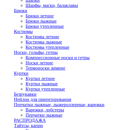
Шапки
Шарфы, маски, балаклавы
Брюки
Брюки летние
Брюки лыжные
Брюки утепленные
Костюмы
Костюмы летние
Костюмы лыжные
Костюмы утепленные
Носки, гольфы, гетры
Компрессионные носки и гетры
Носки летние
Термоноски зимние
Куртки
Куртки летние
Куртки лыжные
Куртки утепленные
Безрукавки
Нейлон для ориентирования
Перчатки лыжные, лыжероллерные, варежки
Варежки, лобстеры
Перчатки лыжные
РАСПРОДАЖА
Тайтсы, капри