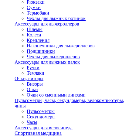
Рюкзаки
Сумки
Термобаки
Чехлы для лыжных ботинок
Аксессуары для лыжероллеров
Шлемы
Колеса
Крепления
Наконечники для лыжероллеров
Подшипники
Чехлы для лыжероллеров
Аксессуары для лыжных палок
Ручки
Темляки
Очки, визоры
Визоры
Очки
Очки со сменными линзами
Пульсометры, часы, секундомеры, велокомпьютеры,
чипы
Пульсометры
Секундомеры
Часы
Аксессуары для велосипеда
Спортивная медицина