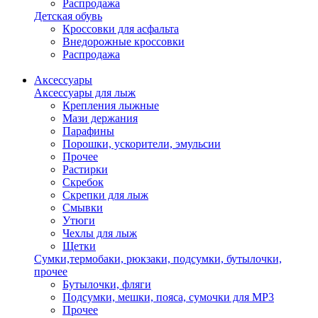
Распродажа
Детская обувь
Кроссовки для асфальта
Внедорожные кроссовки
Распродажа
Аксессуары
Аксессуары для лыж
Крепления лыжные
Мази держания
Парафины
Порошки, ускорители, эмульсии
Прочее
Растирки
Скребок
Скрепки для лыж
Смывки
Утюги
Чехлы для лыж
Щетки
Сумки,термобаки, рюкзаки, подсумки, бутылочки,
прочее
Бутылочки, фляги
Подсумки, мешки, пояса, сумочки для MP3
Прочее