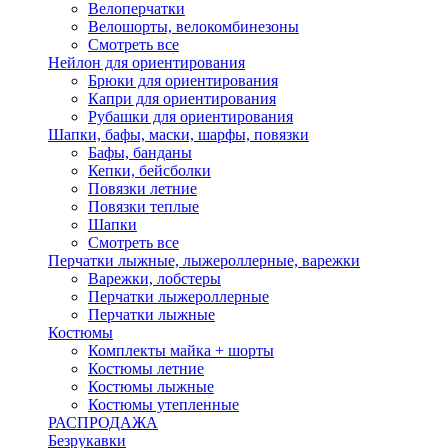
Велоперчатки
Велошорты, велокомбинезоны
Смотреть все
Нейлон для ориентирования
Брюки для ориентирования
Капри для ориентирования
Рубашки для ориентирования
Шапки, бафы, маски, шарфы, повязки
Бафы, банданы
Кепки, бейсболки
Повязки летние
Повязки теплые
Шапки
Смотреть все
Перчатки лыжные, лыжероллерные, варежки
Варежки, лобстеры
Перчатки лыжероллерные
Перчатки лыжные
Костюмы
Комплекты майка + шорты
Костюмы летние
Костюмы лыжные
Костюмы утепленные
РАСПРОДАЖА
Безрукавки