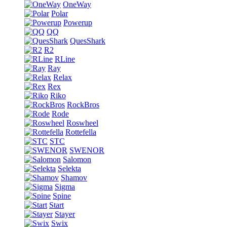
OneWay
Polar
Powerup
QQ
QuesShark
R2
RLine
Ray
Relax
Rex
Riko
RockBros
Rode
Roswheel
Rottefella
STC
SWENOR
Salomon
Selekta
Shamov
Sigma
Spine
Start
Stayer
Swix