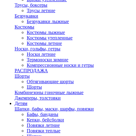
Трусы, боксеры
Трусы летние
Безрукавки
Безрукавки лыжные
Костюмы
Костюмы лыжные
Костюмы утепленные
Костюмы летние
Носки, гольфы, гетры
Носки летние
Термоноски зимние
Компрессионные носки и гетры
РАСПРОДАЖА
Шорты
Обтягивающие шорты
Шорты
Комбинезоны гоночные лыжные
Джемперы, толстовки
Детям
Шапки, бафы, маски, шарфы, повязки
Бафы, банданы
Кепки, бейсболки
Повязки летние
Повязки теплые