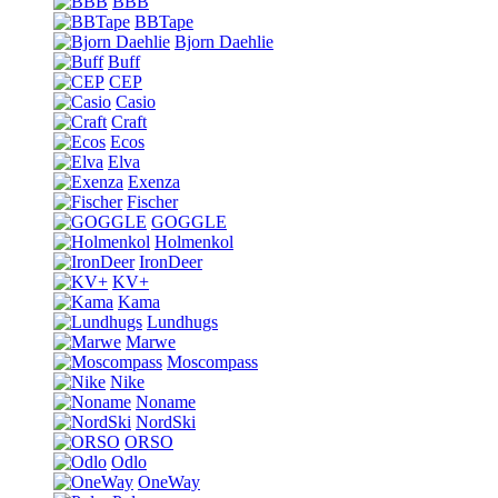
BBB
BBTape
Bjorn Daehlie
Buff
CEP
Casio
Craft
Ecos
Elva
Exenza
Fischer
GOGGLE
Holmenkol
IronDeer
KV+
Kama
Lundhugs
Marwe
Moscompass
Nike
Noname
NordSki
ORSO
Odlo
OneWay