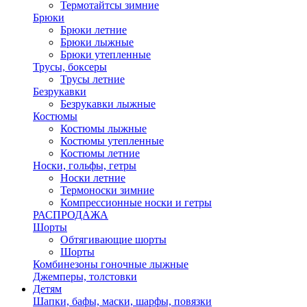
Термотайтсы зимние
Брюки
Брюки летние
Брюки лыжные
Брюки утепленные
Трусы, боксеры
Трусы летние
Безрукавки
Безрукавки лыжные
Костюмы
Костюмы лыжные
Костюмы утепленные
Костюмы летние
Носки, гольфы, гетры
Носки летние
Термоноски зимние
Компрессионные носки и гетры
РАСПРОДАЖА
Шорты
Обтягивающие шорты
Шорты
Комбинезоны гоночные лыжные
Джемперы, толстовки
Детям
Шапки, бафы, маски, шарфы, повязки