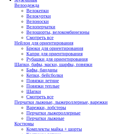
Велоодежда
Велокепки
Велокуртки
Велоноски
Велоперчатки
Велошорты, велокомбинезоны
Смотреть все
Нейлон для ориентирования
Брюки для ориентирования
Капри для ориентирования
Рубашки для ориентирования
Шапки, бафы, маски, шарфы, повязки
Бафы, банданы
Кепки, бейсболки
Повязки летние
Повязки теплые
Шапки
Смотреть все
Перчатки лыжные, лыжероллерные, варежки
Варежки, лобстеры
Перчатки лыжероллерные
Перчатки лыжные
Костюмы
Комплекты майка + шорты