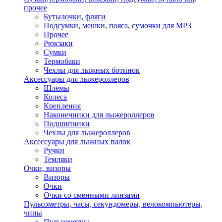
прочее
Бутылочки, фляги
Подсумки, мешки, пояса, сумочки для MP3
Прочее
Рюкзаки
Сумки
Термобаки
Чехлы для лыжных ботинок
Аксессуары для лыжероллеров
Шлемы
Колеса
Крепления
Наконечники для лыжероллеров
Подшипники
Чехлы для лыжероллеров
Аксессуары для лыжных палок
Ручки
Темляки
Очки, визоры
Визоры
Очки
Очки со сменными линзами
Пульсометры, часы, секундомеры, велокомпьютеры,
чипы
Пульсометры