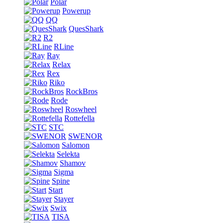
Polar
Powerup
QQ
QuesShark
R2
RLine
Ray
Relax
Rex
Riko
RockBros
Rode
Roswheel
Rottefella
STC
SWENOR
Salomon
Selekta
Shamov
Sigma
Spine
Start
Stayer
Swix
TISA