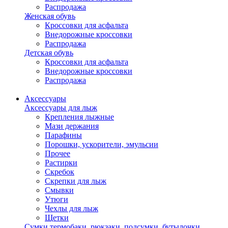
Распродажа
Женская обувь
Кроссовки для асфальта
Внедорожные кроссовки
Распродажа
Детская обувь
Кроссовки для асфальта
Внедорожные кроссовки
Распродажа
Аксессуары
Аксессуары для лыж
Крепления лыжные
Мази держания
Парафины
Порошки, ускорители, эмульсии
Прочее
Растирки
Скребок
Скрепки для лыж
Смывки
Утюги
Чехлы для лыж
Щетки
Сумки,термобаки, рюкзаки, подсумки, бутылочки,