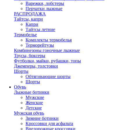
Варежки, лобстеры
Перчатки лыжные
РАСПРОДАЖА
Тайтсы, капри
Капри
Тайтсы летние
Термобелье
Комплекты термобелья
Терморейтузы
Комбинезоны гоночные лыжные
Трусы, боксеры
Футболки, майки, рубашки, топы
Джемперы, толстовки
Шорты
Обтягивающие шорты
Шорты
Обувь
Лыжные ботинки
Мужские
Женские
Детские
Мужская обувь
Зимние ботинки
Кроссовки для асфальта
Внедорожные кроссовки