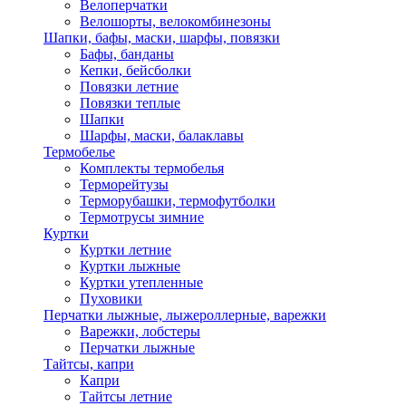
Велоперчатки
Велошорты, велокомбинезоны
Шапки, бафы, маски, шарфы, повязки
Бафы, банданы
Кепки, бейсболки
Повязки летние
Повязки теплые
Шапки
Шарфы, маски, балаклавы
Термобелье
Комплекты термобелья
Терморейтузы
Терморубашки, термофутболки
Термотрусы зимние
Куртки
Куртки летние
Куртки лыжные
Куртки утепленные
Пуховики
Перчатки лыжные, лыжероллерные, варежки
Варежки, лобстеры
Перчатки лыжные
Тайтсы, капри
Капри
Тайтсы летние