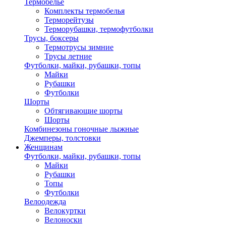
Термобелье
Комплекты термобелья
Терморейтузы
Терморубашки, термофутболки
Трусы, боксеры
Термотрусы зимние
Трусы летние
Футболки, майки, рубашки, топы
Майки
Рубашки
Футболки
Шорты
Обтягивающие шорты
Шорты
Комбинезоны гоночные лыжные
Джемперы, толстовки
Женщинам
Футболки, майки, рубашки, топы
Майки
Рубашки
Топы
Футболки
Велоодежда
Велокуртки
Велоноски