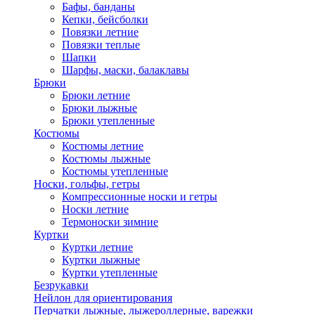
Бафы, банданы
Кепки, бейсболки
Повязки летние
Повязки теплые
Шапки
Шарфы, маски, балаклавы
Брюки
Брюки летние
Брюки лыжные
Брюки утепленные
Костюмы
Костюмы летние
Костюмы лыжные
Костюмы утепленные
Носки, гольфы, гетры
Компрессионные носки и гетры
Носки летние
Термоноски зимние
Куртки
Куртки летние
Куртки лыжные
Куртки утепленные
Безрукавки
Нейлон для ориентирования
Перчатки лыжные, лыжероллерные, варежки