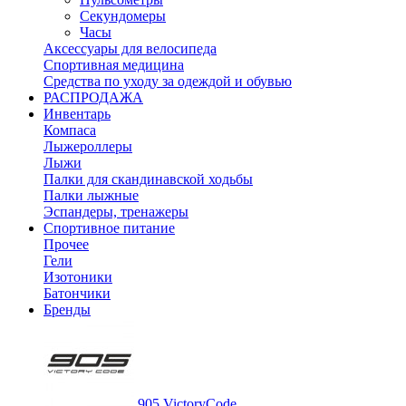
Секундомеры
Часы
Аксессуары для велосипеда
Спортивная медицина
Средства по уходу за одеждой и обувью
РАСПРОДАЖА
Инвентарь
Компаса
Лыжероллеры
Лыжи
Палки для скандинавской ходьбы
Палки лыжные
Эспандеры, тренажеры
Спортивное питание
Прочее
Гели
Изотоники
Батончики
Бренды
905 VictoryCode