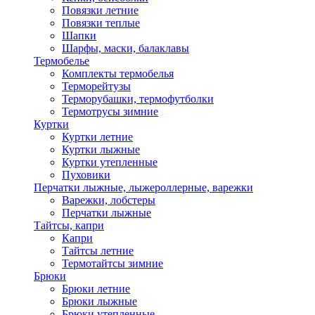
Повязки летние
Повязки теплые
Шапки
Шарфы, маски, балаклавы
Термобелье
Комплекты термобелья
Терморейтузы
Терморубашки, термофутболки
Термотрусы зимние
Куртки
Куртки летние
Куртки лыжные
Куртки утепленные
Пуховики
Перчатки лыжные, лыжероллерные, варежки
Варежки, лобстеры
Перчатки лыжные
Тайтсы, капри
Капри
Тайтсы летние
Термотайтсы зимние
Брюки
Брюки летние
Брюки лыжные
Брюки утепленные