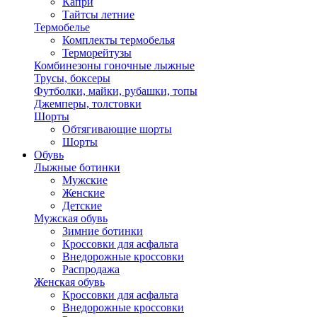
Капри
Тайтсы летние
Термобелье
Комплекты термобелья
Терморейтузы
Комбинезоны гоночные лыжные
Трусы, боксеры
Футболки, майки, рубашки, топы
Джемперы, толстовки
Шорты
Обтягивающие шорты
Шорты
Обувь
Лыжные ботинки
Мужские
Женские
Детские
Мужская обувь
Зимние ботинки
Кроссовки для асфальта
Внедорожные кроссовки
Распродажа
Женская обувь
Кроссовки для асфальта
Внедорожные кроссовки