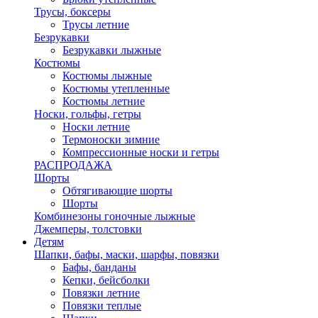
Трусы, боксеры
Трусы летние
Безрукавки
Безрукавки лыжные
Костюмы
Костюмы лыжные
Костюмы утепленные
Костюмы летние
Носки, гольфы, гетры
Носки летние
Термоноски зимние
Компрессионные носки и гетры
РАСПРОДАЖА
Шорты
Обтягивающие шорты
Шорты
Комбинезоны гоночные лыжные
Джемперы, толстовки
Детям
Шапки, бафы, маски, шарфы, повязки
Бафы, банданы
Кепки, бейсболки
Повязки летние
Повязки теплые