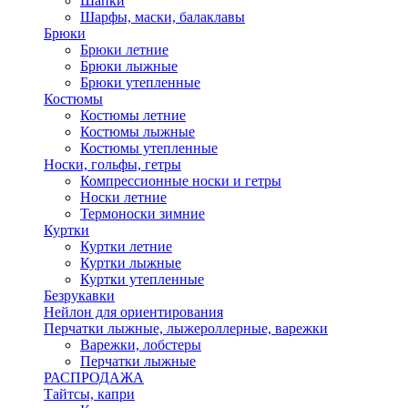
Шапки
Шарфы, маски, балаклавы
Брюки
Брюки летние
Брюки лыжные
Брюки утепленные
Костюмы
Костюмы летние
Костюмы лыжные
Костюмы утепленные
Носки, гольфы, гетры
Компрессионные носки и гетры
Носки летние
Термоноски зимние
Куртки
Куртки летние
Куртки лыжные
Куртки утепленные
Безрукавки
Нейлон для ориентирования
Перчатки лыжные, лыжероллерные, варежки
Варежки, лобстеры
Перчатки лыжные
РАСПРОДАЖА
Тайтсы, капри