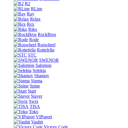
R2
RLine
Ray
Relax
Rex
Riko
RockBros
Rode
Roswheel
Rottefella
STC
SWENOR
Salomon
Selekta
Shamov
Sigma
Spine
Start
Stayer
Swix
TISA
Toko
VIPsport
Vauhti
Victory Code