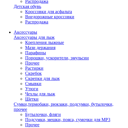
Распродажа
Детская обувь
Кроссовки для асфальта
Внедорожные кроссовки
Распродажа
Аксессуары
Аксессуары для лыж
Крепления лыжные
Мази держания
Парафины
Порошки, ускорители, эмульсии
Прочее
Растирки
Скребок
Скрепки для лыж
Смывки
Утюги
Чехлы для лыж
Щетки
Сумки,термобаки, рюкзаки, подсумки, бутылочки,
прочее
Бутылочки, фляги
Подсумки, мешки, пояса, сумочки для MP3
Прочее