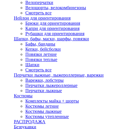
Велоперчатки
Велошорты, велокомбинезоны
Смотреть все
Нейлон для ориентирования
Брюки для ориентирования
Капри для ориентирования
Рубашки для ориентирования
Шапки, бафы, маски, шарфы, повязки
Бафы, банданы
Кепки, бейсболки
Повязки летние
Повязки теплые
Шапки
Смотреть все
Перчатки лыжные, лыжероллерные, варежки
Варежки, лобстеры
Перчатки лыжероллерные
Перчатки лыжные
Костюмы
Комплекты майка + шорты
Костюмы летние
Костюмы лыжные
Костюмы утепленные
РАСПРОДАЖА
Безрукавки