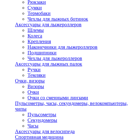
Рюкзаки
Сумки
Термобаки
Чехлы для лыжных ботинок
Аксессуары для лыжероллеров
Шлемы
Колеса
Крепления
Наконечники для лыжероллеров
Подшипники
Чехлы для лыжероллеров
Аксессуары для лыжных палок
Ручки
Темляки
Очки, визоры
Визоры
Очки
Очки со сменными линзами
Пульсометры, часы, секундомеры, велокомпьютеры,
чипы
Пульсометры
Секундомеры
Часы
Аксессуары для велосипеда
Спортивная медицина