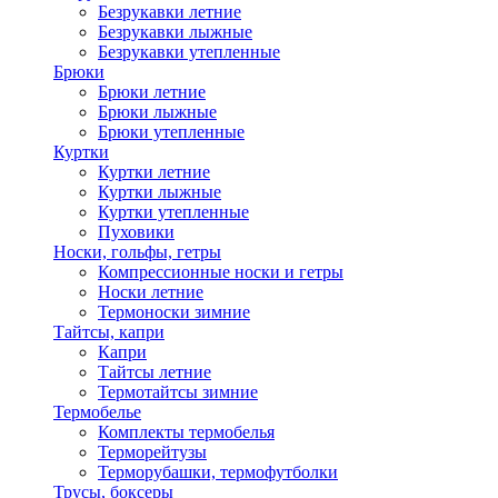
Безрукавки летние
Безрукавки лыжные
Безрукавки утепленные
Брюки
Брюки летние
Брюки лыжные
Брюки утепленные
Куртки
Куртки летние
Куртки лыжные
Куртки утепленные
Пуховики
Носки, гольфы, гетры
Компрессионные носки и гетры
Носки летние
Термоноски зимние
Тайтсы, капри
Капри
Тайтсы летние
Термотайтсы зимние
Термобелье
Комплекты термобелья
Терморейтузы
Терморубашки, термофутболки
Трусы, боксеры