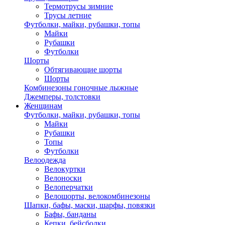
Термотрусы зимние
Трусы летние
Футболки, майки, рубашки, топы
Майки
Рубашки
Футболки
Шорты
Обтягивающие шорты
Шорты
Комбинезоны гоночные лыжные
Джемперы, толстовки
Женщинам
Футболки, майки, рубашки, топы
Майки
Рубашки
Топы
Футболки
Велоодежда
Велокуртки
Велоноски
Велоперчатки
Велошорты, велокомбинезоны
Шапки, бафы, маски, шарфы, повязки
Бафы, банданы
Кепки, бейсболки