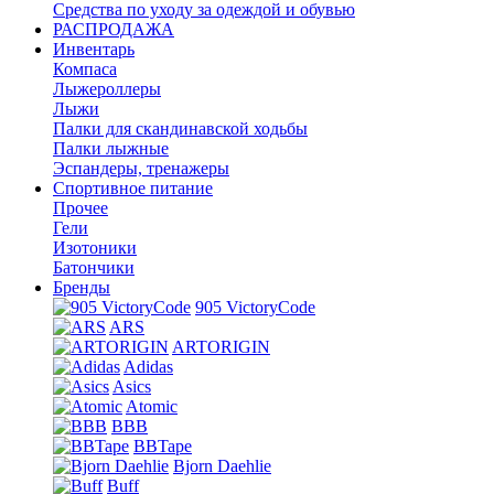
Средства по уходу за одеждой и обувью
РАСПРОДАЖА
Инвентарь
Компаса
Лыжероллеры
Лыжи
Палки для скандинавской ходьбы
Палки лыжные
Эспандеры, тренажеры
Спортивное питание
Прочее
Гели
Изотоники
Батончики
Бренды
905 VictoryCode
ARS
ARTORIGIN
Adidas
Asics
Atomic
BBB
BBTape
Bjorn Daehlie
Buff