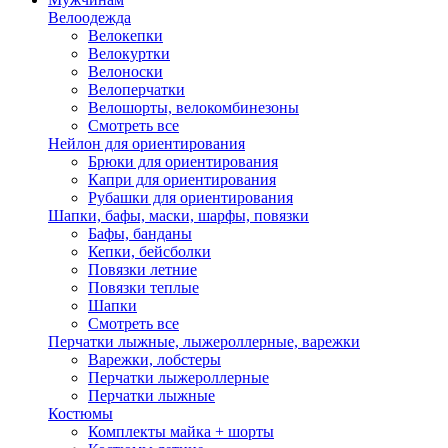
Велоодежда
Велокепки
Велокуртки
Велоноски
Велоперчатки
Велошорты, велокомбинезоны
Смотреть все
Нейлон для ориентирования
Брюки для ориентирования
Капри для ориентирования
Рубашки для ориентирования
Шапки, бафы, маски, шарфы, повязки
Бафы, банданы
Кепки, бейсболки
Повязки летние
Повязки теплые
Шапки
Смотреть все
Перчатки лыжные, лыжероллерные, варежки
Варежки, лобстеры
Перчатки лыжероллерные
Перчатки лыжные
Костюмы
Комплекты майка + шорты