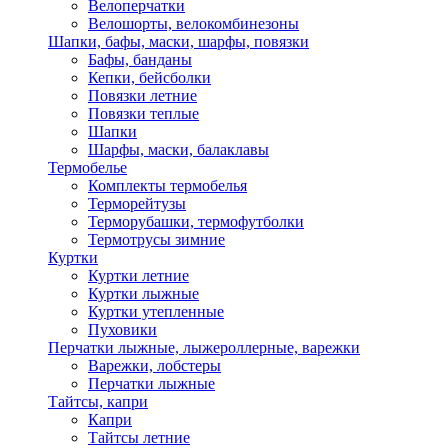
Велоперчатки
Велошорты, велокомбинезоны
Шапки, бафы, маски, шарфы, повязки
Бафы, банданы
Кепки, бейсболки
Повязки летние
Повязки теплые
Шапки
Шарфы, маски, балаклавы
Термобелье
Комплекты термобелья
Терморейтузы
Терморубашки, термофутболки
Термотрусы зимние
Куртки
Куртки летние
Куртки лыжные
Куртки утепленные
Пуховики
Перчатки лыжные, лыжероллерные, варежки
Варежки, лобстеры
Перчатки лыжные
Тайтсы, капри
Капри
Тайтсы летние