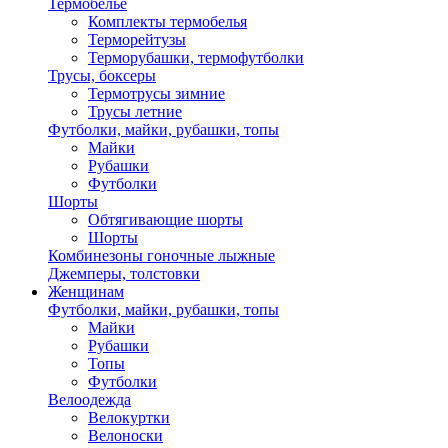
Термобелье
Комплекты термобелья
Терморейтузы
Терморубашки, термофутболки
Трусы, боксеры
Термотрусы зимние
Трусы летние
Футболки, майки, рубашки, топы
Майки
Рубашки
Футболки
Шорты
Обтягивающие шорты
Шорты
Комбинезоны гоночные лыжные
Джемперы, толстовки
Женщинам
Футболки, майки, рубашки, топы
Майки
Рубашки
Топы
Футболки
Велоодежда
Велокуртки
Велоноски