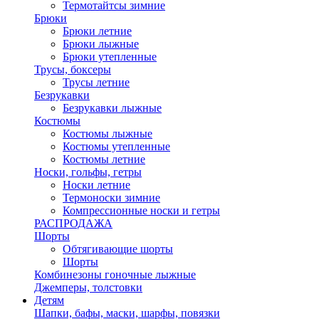
Термотайтсы зимние
Брюки
Брюки летние
Брюки лыжные
Брюки утепленные
Трусы, боксеры
Трусы летние
Безрукавки
Безрукавки лыжные
Костюмы
Костюмы лыжные
Костюмы утепленные
Костюмы летние
Носки, гольфы, гетры
Носки летние
Термоноски зимние
Компрессионные носки и гетры
РАСПРОДАЖА
Шорты
Обтягивающие шорты
Шорты
Комбинезоны гоночные лыжные
Джемперы, толстовки
Детям
Шапки, бафы, маски, шарфы, повязки