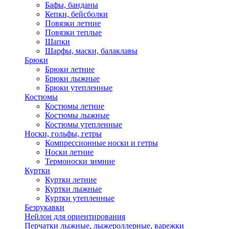
Бафы, банданы
Кепки, бейсболки
Повязки летние
Повязки теплые
Шапки
Шарфы, маски, балаклавы
Брюки
Брюки летние
Брюки лыжные
Брюки утепленные
Костюмы
Костюмы летние
Костюмы лыжные
Костюмы утепленные
Носки, гольфы, гетры
Компрессионные носки и гетры
Носки летние
Термоноски зимние
Куртки
Куртки летние
Куртки лыжные
Куртки утепленные
Безрукавки
Нейлон для ориентирования
Перчатки лыжные, лыжероллерные, варежки