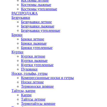
Костюмы летние
Костюмы лыжные
Костюмы утепленные
РАСПРОДАЖА
Безрукавки
Безрукавки летние
Безрукавки лыжные
Безрукавки утепленные
Брюки
Брюки летние
Брюки лыжные
Брюки утепленные
Куртки
Куртки летние
Куртки лыжные
Куртки утепленные
Пуховики
Носки, гольфы, гетры
Компрессионные носки и гетры
Носки летние
Термоноски зимние
Тайтсы, капри
Капри
Тайтсы летние
Термотайтсы зимние