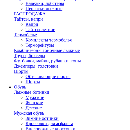
Варежки, лобстеры
Перчатки лыжные
РАСПРОДАЖА
Тайтсы, капри
Капри
Тайтсы летние
Термобелье
Комплекты термобелья
Терморейтузы
Комбинезоны гоночные лыжные
Трусы, боксеры
Футболки, майки, рубашки, топы
Джемперы, толстовки
Шорты
Обтягивающие шорты
Шорты
Обувь
Лыжные ботинки
Мужские
Женские
Детские
Мужская обувь
Зимние ботинки
Кроссовки для асфальта
Внедорожные кроссовки