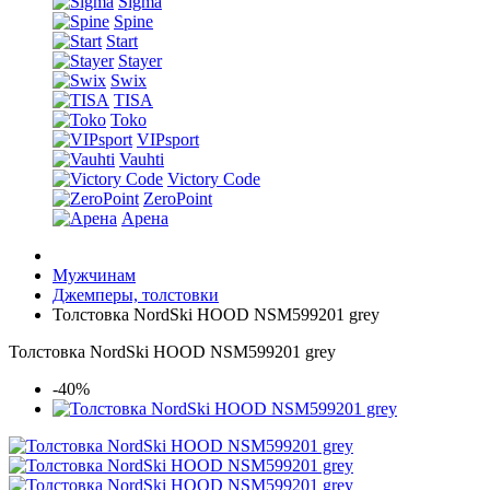
Sigma
Spine
Start
Stayer
Swix
TISA
Toko
VIPsport
Vauhti
Victory Code
ZeroPoint
Арена
Мужчинам
Джемперы, толстовки
Толстовка NordSki HOOD NSM599201 grey
Толстовка NordSki HOOD NSM599201 grey
-40%