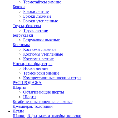
Термотайтсы зимние
Брюки
Брюки летние
Брюки лыжные
Брюки утепленные
Трусы, боксеры
Трусы летние
Безрукавки
Безрукавки лыжные
Костюмы
Костюмы лыжные
Костюмы утепленные
Костюмы летние
Носки, гольфы, гетры
Носки летние
Термоноски зимние
Компрессионные носки и гетры
РАСПРОДАЖА
Шорты
Обтягивающие шорты
Шорты
Комбинезоны гоночные лыжные
Джемперы, толстовки
Детям
Шапки, бафы, маски, шарфы, повязки