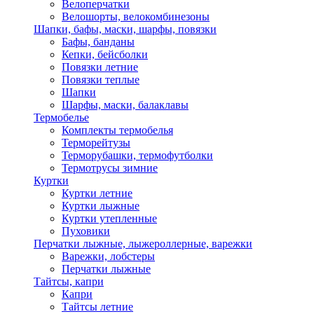
Велоперчатки
Велошорты, велокомбинезоны
Шапки, бафы, маски, шарфы, повязки
Бафы, банданы
Кепки, бейсболки
Повязки летние
Повязки теплые
Шапки
Шарфы, маски, балаклавы
Термобелье
Комплекты термобелья
Терморейтузы
Терморубашки, термофутболки
Термотрусы зимние
Куртки
Куртки летние
Куртки лыжные
Куртки утепленные
Пуховики
Перчатки лыжные, лыжероллерные, варежки
Варежки, лобстеры
Перчатки лыжные
Тайтсы, капри
Капри
Тайтсы летние