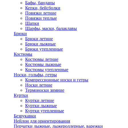
Бафы, банданы
Кепки, бейсболки
Повязки летние
Повязки теплые
Шапки
Шарфы, маски, балаклавы
Брюки
Брюки летние
Брюки лыжные
Брюки утепленные
Костюмы
Костюмы летние
Костюмы лыжные
Костюмы утепленные
Носки, гольфы, гетры
Компрессионные носки и гетры
Носки летние
Термоноски зимние
Куртки
Куртки летние
Куртки лыжные
Куртки утепленные
Безрукавки
Нейлон для ориентирования
Перчатки лыжные, лыжероллерные, варежки