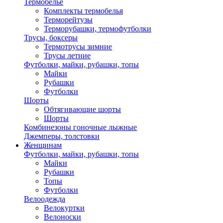
Термобелье
Комплекты термобелья
Терморейтузы
Терморубашки, термофутболки
Трусы, боксеры
Термотрусы зимние
Трусы летние
Футболки, майки, рубашки, топы
Майки
Рубашки
Футболки
Шорты
Обтягивающие шорты
Шорты
Комбинезоны гоночные лыжные
Джемперы, толстовки
Женщинам
Футболки, майки, рубашки, топы
Майки
Рубашки
Топы
Футболки
Велоодежда
Велокуртки
Велоноски