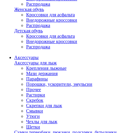
Распродажа
Женская обувь
Кроссовки для асфальта
Внедорожные кроссовки
Распродажа
Детская обувь
Кроссовки для асфальта
Внедорожные кроссовки
Распродажа
Аксессуары
Аксессуары для лыж
Крепления лыжные
Мази держания
Парафины
Порошки, ускорители, эмульсии
Прочее
Растирки
Скребок
Скрепки для лыж
Смывки
Утюги
Чехлы для лыж
Щетки
Сумки,термобаки, рюкзаки, подсумки, бутылочки,