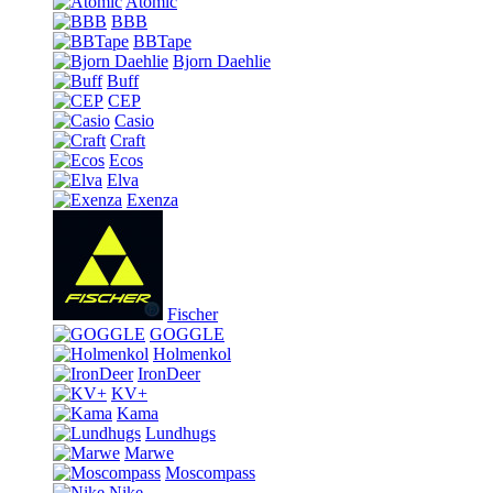
Atomic
BBB
BBTape
Bjorn Daehlie
Buff
CEP
Casio
Craft
Ecos
Elva
Exenza
Fischer
GOGGLE
Holmenkol
IronDeer
KV+
Kama
Lundhugs
Marwe
Moscompass
Nike