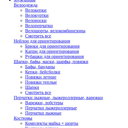
Велоодежда
Велокепки
Велокуртки
Велоноски
Велоперчатки
Велошорты, велокомбинезоны
Смотреть все
Нейлон для ориентирования
Брюки для ориентирования
Капри для ориентирования
Рубашки для ориентирования
Шапки, бафы, маски, шарфы, повязки
Бафы, банданы
Кепки, бейсболки
Повязки летние
Повязки теплые
Шапки
Смотреть все
Перчатки лыжные, лыжероллерные, варежки
Варежки, лобстеры
Перчатки лыжероллерные
Перчатки лыжные
Костюмы
Комплекты майка + шорты