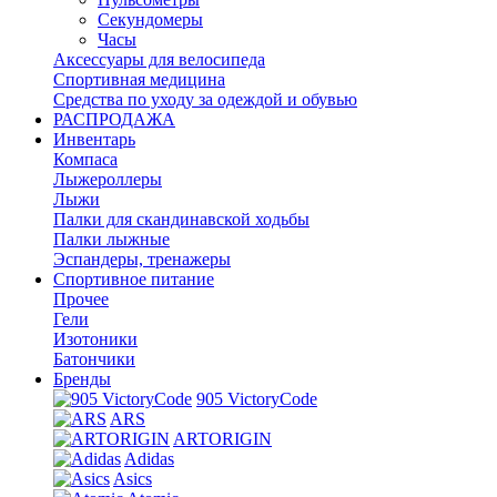
Секундомеры
Часы
Аксессуары для велосипеда
Спортивная медицина
Средства по уходу за одеждой и обувью
РАСПРОДАЖА
Инвентарь
Компаса
Лыжероллеры
Лыжи
Палки для скандинавской ходьбы
Палки лыжные
Эспандеры, тренажеры
Спортивное питание
Прочее
Гели
Изотоники
Батончики
Бренды
905 VictoryCode
ARS
ARTORIGIN
Adidas
Asics