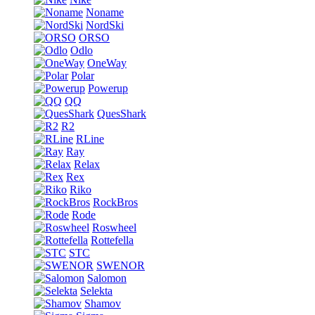
Noname
NordSki
ORSO
Odlo
OneWay
Polar
Powerup
QQ
QuesShark
R2
RLine
Ray
Relax
Rex
Riko
RockBros
Rode
Roswheel
Rottefella
STC
SWENOR
Salomon
Selekta
Shamov