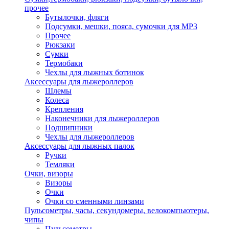
прочее
Бутылочки, фляги
Подсумки, мешки, пояса, сумочки для MP3
Прочее
Рюкзаки
Сумки
Термобаки
Чехлы для лыжных ботинок
Аксессуары для лыжероллеров
Шлемы
Колеса
Крепления
Наконечники для лыжероллеров
Подшипники
Чехлы для лыжероллеров
Аксессуары для лыжных палок
Ручки
Темляки
Очки, визоры
Визоры
Очки
Очки со сменными линзами
Пульсометры, часы, секундомеры, велокомпьютеры,
чипы
Пульсометры