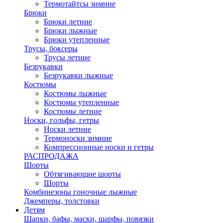
Термотайтсы зимние
Брюки
Брюки летние
Брюки лыжные
Брюки утепленные
Трусы, боксеры
Трусы летние
Безрукавки
Безрукавки лыжные
Костюмы
Костюмы лыжные
Костюмы утепленные
Костюмы летние
Носки, гольфы, гетры
Носки летние
Термоноски зимние
Компрессионные носки и гетры
РАСПРОДАЖА
Шорты
Обтягивающие шорты
Шорты
Комбинезоны гоночные лыжные
Джемперы, толстовки
Детям
Шапки, бафы, маски, шарфы, повязки