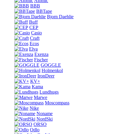
Atomic
BBB
BBTape
Bjorn Daehlie
Buff
CEP
Casio
Craft
Ecos
Elva
Exenza
Fischer
GOGGLE
Holmenkol
IronDeer
KV+
Kama
Lundhugs
Marwe
Moscompass
Nike
Noname
NordSki
ORSO
Odlo