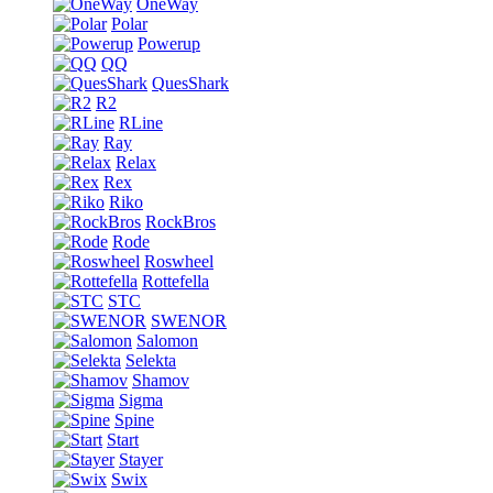
OneWay
Polar
Powerup
QQ
QuesShark
R2
RLine
Ray
Relax
Rex
Riko
RockBros
Rode
Roswheel
Rottefella
STC
SWENOR
Salomon
Selekta
Shamov
Sigma
Spine
Start
Stayer
Swix