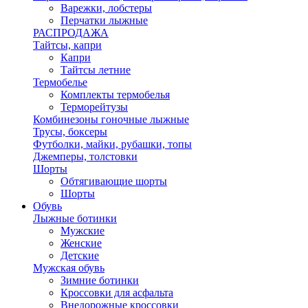
Варежки, лобстеры
Перчатки лыжные
РАСПРОДАЖА
Тайтсы, капри
Капри
Тайтсы летние
Термобелье
Комплекты термобелья
Терморейтузы
Комбинезоны гоночные лыжные
Трусы, боксеры
Футболки, майки, рубашки, топы
Джемперы, толстовки
Шорты
Обтягивающие шорты
Шорты
Обувь
Лыжные ботинки
Мужские
Женские
Детские
Мужская обувь
Зимние ботинки
Кроссовки для асфальта
Внедорожные кроссовки