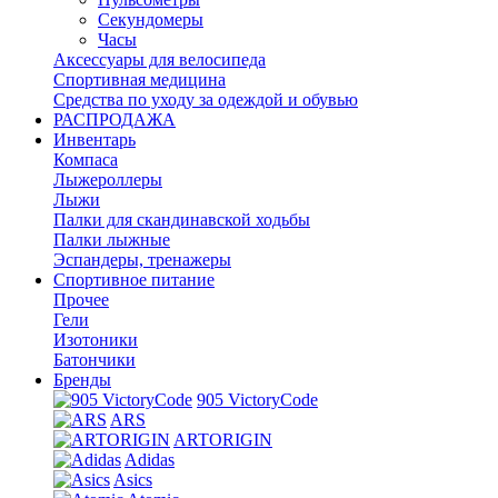
Секундомеры
Часы
Аксессуары для велосипеда
Спортивная медицина
Средства по уходу за одеждой и обувью
РАСПРОДАЖА
Инвентарь
Компаса
Лыжероллеры
Лыжи
Палки для скандинавской ходьбы
Палки лыжные
Эспандеры, тренажеры
Спортивное питание
Прочее
Гели
Изотоники
Батончики
Бренды
905 VictoryCode
ARS
ARTORIGIN
Adidas
Asics