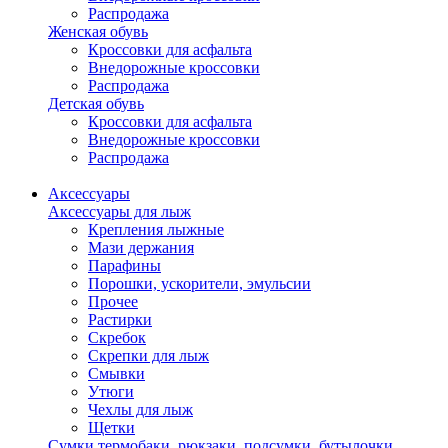
Распродажа
Женская обувь
Кроссовки для асфальта
Внедорожные кроссовки
Распродажа
Детская обувь
Кроссовки для асфальта
Внедорожные кроссовки
Распродажа
Аксессуары
Аксессуары для лыж
Крепления лыжные
Мази держания
Парафины
Порошки, ускорители, эмульсии
Прочее
Растирки
Скребок
Скрепки для лыж
Смывки
Утюги
Чехлы для лыж
Щетки
Сумки,термобаки, рюкзаки, подсумки, бутылочки,