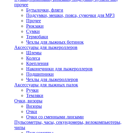
прочее
Бутылочки, фляги
Подсумки, мешки, пояса, сумочки для MP3
Прочее
Рюкзаки
Сумки
Термобаки
Чехлы для лыжных ботинок
Аксессуары для лыжероллеров
Шлемы
Колеса
Крепления
Наконечники для лыжероллеров
Подшипники
Чехлы для лыжероллеров
Аксессуары для лыжных палок
Ручки
Темляки
Очки, визоры
Визоры
Очки
Очки со сменными линзами
Пульсометры, часы, секундомеры, велокомпьютеры,
чипы
Пульсометры