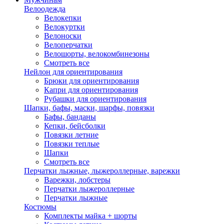
Велоодежда
Велокепки
Велокуртки
Велоноски
Велоперчатки
Велошорты, велокомбинезоны
Смотреть все
Нейлон для ориентирования
Брюки для ориентирования
Капри для ориентирования
Рубашки для ориентирования
Шапки, бафы, маски, шарфы, повязки
Бафы, банданы
Кепки, бейсболки
Повязки летние
Повязки теплые
Шапки
Смотреть все
Перчатки лыжные, лыжероллерные, варежки
Варежки, лобстеры
Перчатки лыжероллерные
Перчатки лыжные
Костюмы
Комплекты майка + шорты