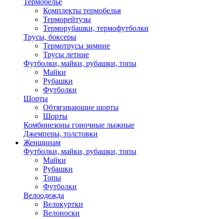
Термобелье
Комплекты термобелья
Терморейтузы
Терморубашки, термофутболки
Трусы, боксеры
Термотрусы зимние
Трусы летние
Футболки, майки, рубашки, топы
Майки
Рубашки
Футболки
Шорты
Обтягивающие шорты
Шорты
Комбинезоны гоночные лыжные
Джемперы, толстовки
Женщинам
Футболки, майки, рубашки, топы
Майки
Рубашки
Топы
Футболки
Велоодежда
Велокуртки
Велоноски