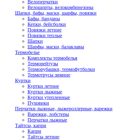
Велоперчатки
Велошорты, велокомбинезоны
Шапки, бафы, маски, шарфы, повязки
Бафы, банданы
Кепки, бейсболки
Повязки летние
Повязки теплые
Шапки
Шарфы, маски, балаклавы
Термобелье
Комплекты термобелья
Терморейтузы
Терморубашки, термофутболки
Термотрусы зимние
Куртки
Куртки летние
Куртки лыжные
Куртки утепленные
Пуховики
Перчатки лыжные, лыжероллерные, варежки
Варежки, лобстеры
Перчатки лыжные
Тайтсы, капри
Капри
Тайтсы летние