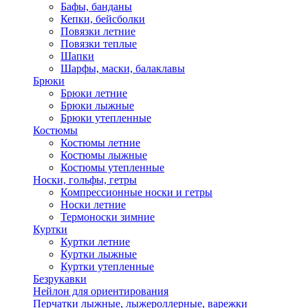
Бафы, банданы
Кепки, бейсболки
Повязки летние
Повязки теплые
Шапки
Шарфы, маски, балаклавы
Брюки
Брюки летние
Брюки лыжные
Брюки утепленные
Костюмы
Костюмы летние
Костюмы лыжные
Костюмы утепленные
Носки, гольфы, гетры
Компрессионные носки и гетры
Носки летние
Термоноски зимние
Куртки
Куртки летние
Куртки лыжные
Куртки утепленные
Безрукавки
Нейлон для ориентирования
Перчатки лыжные, лыжероллерные, варежки