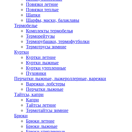
Повязки летние
Повязки теплые
Шапки
Шарфы, маски, балаклавы
Термобелье
Комплекты термобелья
Терморейтузы
Терморубашки, термофутболки
Термотрусы зимние
Куртки
Куртки летние
Куртки лыжные
Куртки утепленные
Пуховики
Перчатки лыжные, лыжероллерные, варежки
Варежки, лобстеры
Перчатки лыжные
Тайтсы, капри
Капри
Тайтсы летние
Термотайтсы зимние
Брюки
Брюки летние
Брюки лыжные
Брюки утепленные