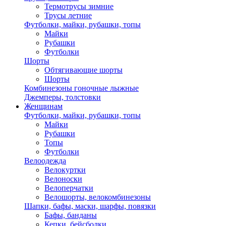
Термотрусы зимние
Трусы летние
Футболки, майки, рубашки, топы
Майки
Рубашки
Футболки
Шорты
Обтягивающие шорты
Шорты
Комбинезоны гоночные лыжные
Джемперы, толстовки
Женщинам
Футболки, майки, рубашки, топы
Майки
Рубашки
Топы
Футболки
Велоодежда
Велокуртки
Велоноски
Велоперчатки
Велошорты, велокомбинезоны
Шапки, бафы, маски, шарфы, повязки
Бафы, банданы
Кепки, бейсболки