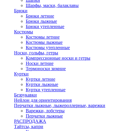
Шапки
Шарфы, маски, балаклавы
Брюки
Брюки летние
Брюки лыжные
Брюки утепленные
Костюмы
Костюмы летние
Костюмы лыжные
Костюмы утепленные
Носки, гольфы, гетры
Компрессионные носки и гетры
Носки летние
Термоноски зимние
Куртки
Куртки летние
Куртки лыжные
Куртки утепленные
Безрукавки
Нейлон для ориентирования
Перчатки лыжные, лыжероллерные, варежки
Варежки, лобстеры
Перчатки лыжные
РАСПРОДАЖА
Тайтсы, капри