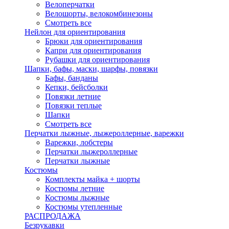
Велоперчатки
Велошорты, велокомбинезоны
Смотреть все
Нейлон для ориентирования
Брюки для ориентирования
Капри для ориентирования
Рубашки для ориентирования
Шапки, бафы, маски, шарфы, повязки
Бафы, банданы
Кепки, бейсболки
Повязки летние
Повязки теплые
Шапки
Смотреть все
Перчатки лыжные, лыжероллерные, варежки
Варежки, лобстеры
Перчатки лыжероллерные
Перчатки лыжные
Костюмы
Комплекты майка + шорты
Костюмы летние
Костюмы лыжные
Костюмы утепленные
РАСПРОДАЖА
Безрукавки