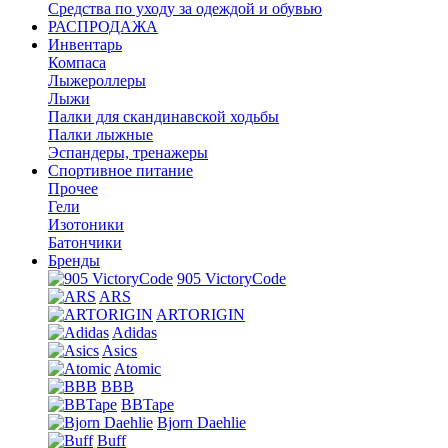
Средства по уходу за одеждой и обувью
РАСПРОДАЖА
Инвентарь
Компаса
Лыжероллеры
Лыжи
Палки для скандинавской ходьбы
Палки лыжные
Эспандеры, тренажеры
Спортивное питание
Прочее
Гели
Изотоники
Батончики
Бренды
905 VictoryCode
ARS
ARTORIGIN
Adidas
Asics
Atomic
BBB
BBTape
Bjorn Daehlie
Buff