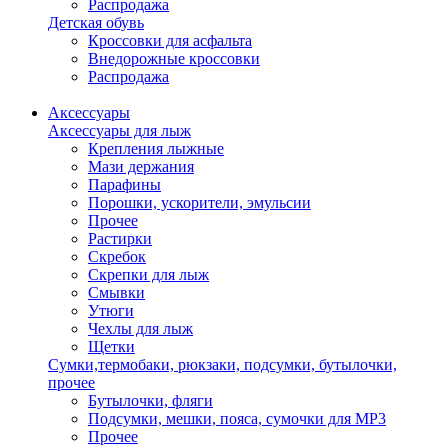
Распродажа
Детская обувь
Кроссовки для асфальта
Внедорожные кроссовки
Распродажа
Аксессуары
Аксессуары для лыж
Крепления лыжные
Мази держания
Парафины
Порошки, ускорители, эмульсии
Прочее
Растирки
Скребок
Скрепки для лыж
Смывки
Утюги
Чехлы для лыж
Щетки
Сумки,термобаки, рюкзаки, подсумки, бутылочки,
прочее
Бутылочки, фляги
Подсумки, мешки, пояса, сумочки для MP3
Прочее