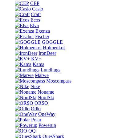
CEP
Casio
Craft
Ecos
Elva
Exenza
Fischer
GOGGLE
Holmenkol
IronDeer
KV+
Kama
Lundhugs
Marwe
Moscompass
Nike
Noname
NordSki
ORSO
Odlo
OneWay
Polar
Powerup
QQ
QuesShark