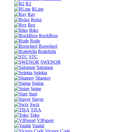
R2
RLine
Ray
Relax
Rex
Riko
RockBros
Rode
Roswheel
Rottefella
STC
SWENOR
Salomon
Selekta
Shamov
Sigma
Spine
Start
Stayer
Swix
TISA
Toko
VIPsport
Vauhti
Victory Code