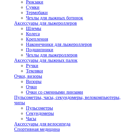
Рюкзаки
Сумки
Термобаки
Чехлы для лыжных ботинок
Аксессуары для лыжероллеров
Шлемы
Колеса
Крепления
Наконечники для лыжероллеров
Подшипники
Чехлы для лыжероллеров
Аксессуары для лыжных палок
Ручки
Темляки
Очки, визоры
Визоры
Очки
Очки со сменными линзами
Пульсометры, часы, секундомеры, велокомпьютеры,
чипы
Пульсометры
Секундомеры
Часы
Аксессуары для велосипеда
Спортивная медицина