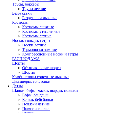
Трусы, боксеры
Трусы летние
Безрукавки
Безрукавки лыжные
Костюмы
Костюмы лыжные
Костюмы утепленные
Костюмы летние
Носки, гольфы, гетры
Носки летние
Термоноски зимние
Компрессионные носки и гетры
РАСПРОДАЖА
Шорты
Обтягивающие шорты
Шорты
Комбинезоны гоночные лыжные
Джемперы, толстовки
Детям
Шапки, бафы, маски, шарфы, повязки
Бафы, банданы
Кепки, бейсболки
Повязки летние
Повязки теплые