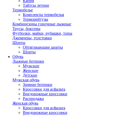
Капри
Тайтсы летние
Термобелье
Комплекты термобелья
Терморейтузы
Комбинезоны гоночные лыжные
Трусы, боксеры
Футболки, майки, рубашки, топы
Джемперы, толстовки
Шорты
Обтягивающие шорты
Шорты
Обувь
Лыжные ботинки
Мужские
Женские
Детские
Мужская обувь
Зимние ботинки
Кроссовки для асфальта
Внедорожные кроссовки
Распродажа
Женская обувь
Кроссовки для асфальта
Внедорожные кроссовки