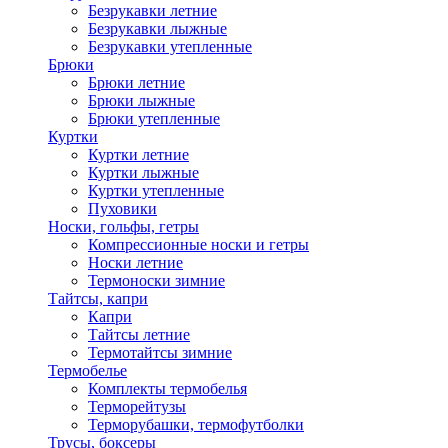
Безрукавки летние
Безрукавки лыжные
Безрукавки утепленные
Брюки
Брюки летние
Брюки лыжные
Брюки утепленные
Куртки
Куртки летние
Куртки лыжные
Куртки утепленные
Пуховики
Носки, гольфы, гетры
Компрессионные носки и гетры
Носки летние
Термоноски зимние
Тайтсы, капри
Капри
Тайтсы летние
Термотайтсы зимние
Термобелье
Комплекты термобелья
Терморейтузы
Терморубашки, термофутболки
Трусы, боксеры