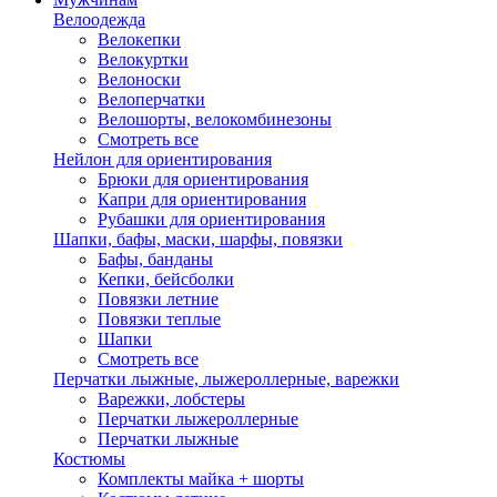
Велоодежда
Велокепки
Велокуртки
Велоноски
Велоперчатки
Велошорты, велокомбинезоны
Смотреть все
Нейлон для ориентирования
Брюки для ориентирования
Капри для ориентирования
Рубашки для ориентирования
Шапки, бафы, маски, шарфы, повязки
Бафы, банданы
Кепки, бейсболки
Повязки летние
Повязки теплые
Шапки
Смотреть все
Перчатки лыжные, лыжероллерные, варежки
Варежки, лобстеры
Перчатки лыжероллерные
Перчатки лыжные
Костюмы
Комплекты майка + шорты