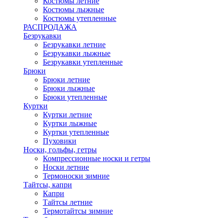
Костюмы летние
Костюмы лыжные
Костюмы утепленные
РАСПРОДАЖА
Безрукавки
Безрукавки летние
Безрукавки лыжные
Безрукавки утепленные
Брюки
Брюки летние
Брюки лыжные
Брюки утепленные
Куртки
Куртки летние
Куртки лыжные
Куртки утепленные
Пуховики
Носки, гольфы, гетры
Компрессионные носки и гетры
Носки летние
Термоноски зимние
Тайтсы, капри
Капри
Тайтсы летние
Термотайтсы зимние