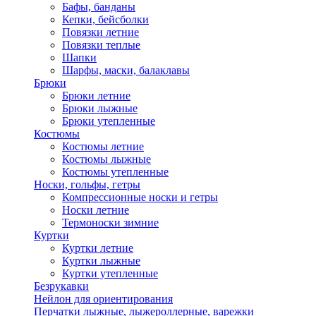
Бафы, банданы
Кепки, бейсболки
Повязки летние
Повязки теплые
Шапки
Шарфы, маски, балаклавы
Брюки
Брюки летние
Брюки лыжные
Брюки утепленные
Костюмы
Костюмы летние
Костюмы лыжные
Костюмы утепленные
Носки, гольфы, гетры
Компрессионные носки и гетры
Носки летние
Термоноски зимние
Куртки
Куртки летние
Куртки лыжные
Куртки утепленные
Безрукавки
Нейлон для ориентирования
Перчатки лыжные, лыжероллерные, варежки