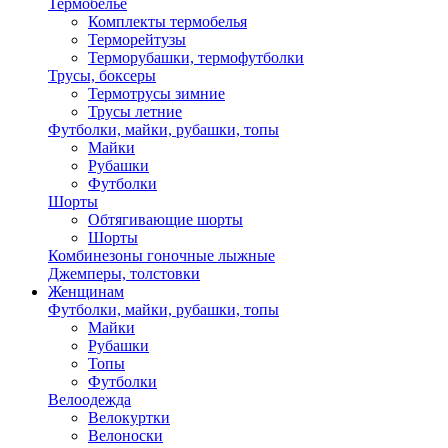
Термобелье
Комплекты термобелья
Терморейтузы
Терморубашки, термофутболки
Трусы, боксеры
Термотрусы зимние
Трусы летние
Футболки, майки, рубашки, топы
Майки
Рубашки
Футболки
Шорты
Обтягивающие шорты
Шорты
Комбинезоны гоночные лыжные
Джемперы, толстовки
Женщинам
Футболки, майки, рубашки, топы
Майки
Рубашки
Топы
Футболки
Велоодежда
Велокуртки
Велоноски