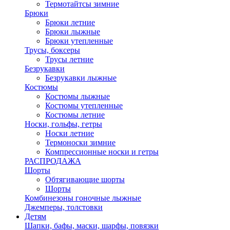
Термотайтсы зимние
Брюки
Брюки летние
Брюки лыжные
Брюки утепленные
Трусы, боксеры
Трусы летние
Безрукавки
Безрукавки лыжные
Костюмы
Костюмы лыжные
Костюмы утепленные
Костюмы летние
Носки, гольфы, гетры
Носки летние
Термоноски зимние
Компрессионные носки и гетры
РАСПРОДАЖА
Шорты
Обтягивающие шорты
Шорты
Комбинезоны гоночные лыжные
Джемперы, толстовки
Детям
Шапки, бафы, маски, шарфы, повязки