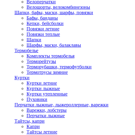
Велоперчатки
Велошорты, велокомбинезоны
Шапки, бафы, маски, шарфы, повязки
Бафы, банданы
Кепки, бейсболки
Повязки летние
Повязки теплые
Шапки
Шарфы, маски, балаклавы
Термобелье
Комплекты термобелья
Терморейтузы
Терморубашки, термофутболки
Термотрусы зимние
Куртки
Куртки летние
Куртки лыжные
Куртки утепленные
Пуховики
Перчатки лыжные, лыжероллерные, варежки
Варежки, лобстеры
Перчатки лыжные
Тайтсы, капри
Капри
Тайтсы летние