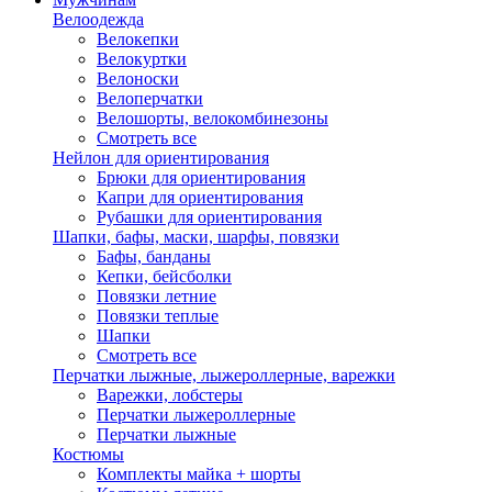
Велоодежда
Велокепки
Велокуртки
Велоноски
Велоперчатки
Велошорты, велокомбинезоны
Смотреть все
Нейлон для ориентирования
Брюки для ориентирования
Капри для ориентирования
Рубашки для ориентирования
Шапки, бафы, маски, шарфы, повязки
Бафы, банданы
Кепки, бейсболки
Повязки летние
Повязки теплые
Шапки
Смотреть все
Перчатки лыжные, лыжероллерные, варежки
Варежки, лобстеры
Перчатки лыжероллерные
Перчатки лыжные
Костюмы
Комплекты майка + шорты