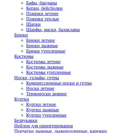
Бафы, банданы
Кепки, бейсболки
Повязки летние
Повязки теплые
Шапки
Шарфы, маски, балаклавы
Брюки
Брюки летние
Брюки лыжные
Брюки утепленные
Костюмы
Костюмы летние
Костюмы лыжные
Костюмы утепленные
Носки, гольфы, гетры
Компрессионные носки и гетры
Носки летние
Термоноски зимние
Куртки
Куртки летние
Куртки лыжные
Куртки утепленные
Безрукавки
Нейлон для ориентирования
Перчатки лыжные, лыжероллерные, варежки