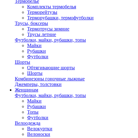
Термобелье
Комплекты термобелья
Терморейтузы
Терморубашки, термофутболки
Трусы, боксеры
Термотрусы зимние
Трусы летние
Футболки, майки, рубашки, топы
Майки
Рубашки
Футболки
Шорты
Обтягивающие шорты
Шорты
Комбинезоны гоночные лыжные
Джемперы, толстовки
Женщинам
Футболки, майки, рубашки, топы
Майки
Рубашки
Топы
Футболки
Велоодежда
Велокуртки
Велоноски