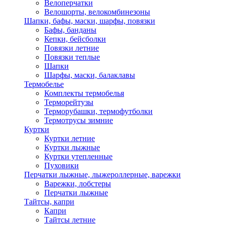
Велоперчатки
Велошорты, велокомбинезоны
Шапки, бафы, маски, шарфы, повязки
Бафы, банданы
Кепки, бейсболки
Повязки летние
Повязки теплые
Шапки
Шарфы, маски, балаклавы
Термобелье
Комплекты термобелья
Терморейтузы
Терморубашки, термофутболки
Термотрусы зимние
Куртки
Куртки летние
Куртки лыжные
Куртки утепленные
Пуховики
Перчатки лыжные, лыжероллерные, варежки
Варежки, лобстеры
Перчатки лыжные
Тайтсы, капри
Капри
Тайтсы летние