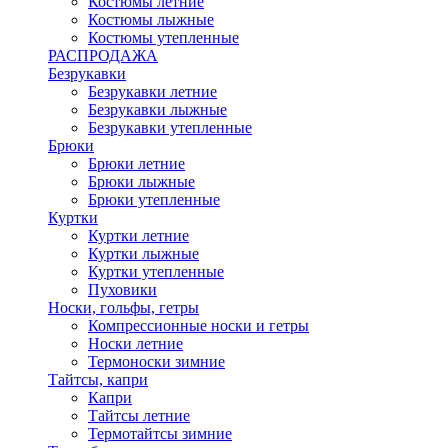
Костюмы летние
Костюмы лыжные
Костюмы утепленные
РАСПРОДАЖА
Безрукавки
Безрукавки летние
Безрукавки лыжные
Безрукавки утепленные
Брюки
Брюки летние
Брюки лыжные
Брюки утепленные
Куртки
Куртки летние
Куртки лыжные
Куртки утепленные
Пуховики
Носки, гольфы, гетры
Компрессионные носки и гетры
Носки летние
Термоноски зимние
Тайтсы, капри
Капри
Тайтсы летние
Термотайтсы зимние