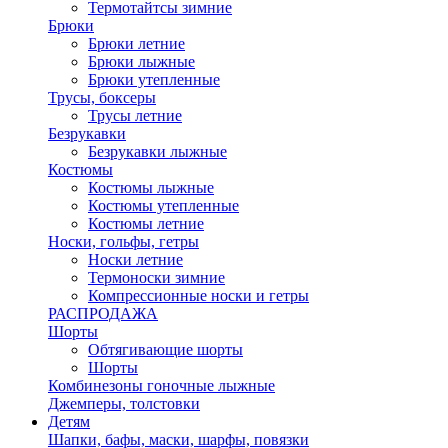
Термотайтсы зимние
Брюки
Брюки летние
Брюки лыжные
Брюки утепленные
Трусы, боксеры
Трусы летние
Безрукавки
Безрукавки лыжные
Костюмы
Костюмы лыжные
Костюмы утепленные
Костюмы летние
Носки, гольфы, гетры
Носки летние
Термоноски зимние
Компрессионные носки и гетры
РАСПРОДАЖА
Шорты
Обтягивающие шорты
Шорты
Комбинезоны гоночные лыжные
Джемперы, толстовки
Детям
Шапки, бафы, маски, шарфы, повязки