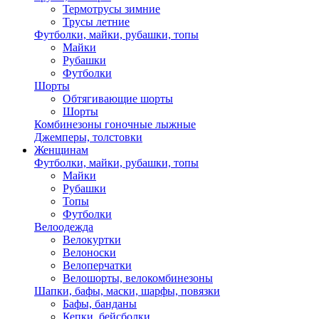
Термотрусы зимние
Трусы летние
Футболки, майки, рубашки, топы
Майки
Рубашки
Футболки
Шорты
Обтягивающие шорты
Шорты
Комбинезоны гоночные лыжные
Джемперы, толстовки
Женщинам
Футболки, майки, рубашки, топы
Майки
Рубашки
Топы
Футболки
Велоодежда
Велокуртки
Велоноски
Велоперчатки
Велошорты, велокомбинезоны
Шапки, бафы, маски, шарфы, повязки
Бафы, банданы
Кепки, бейсболки