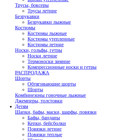
Трусы, боксеры
Трусы летние
Безрукавки
Безрукавки лыжные
Костюмы
Костюмы лыжные
Костюмы утепленные
Костюмы летние
Носки, гольфы, гетры
Носки летние
Термоноски зимние
Компрессионные носки и гетры
РАСПРОДАЖА
Шорты
Обтягивающие шорты
Шорты
Комбинезоны гоночные лыжные
Джемперы, толстовки
Детям
Шапки, бафы, маски, шарфы, повязки
Бафы, банданы
Кепки, бейсболки
Повязки летние
Повязки теплые