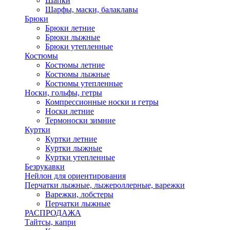
Шапки
Шарфы, маски, балаклавы
Брюки
Брюки летние
Брюки лыжные
Брюки утепленные
Костюмы
Костюмы летние
Костюмы лыжные
Костюмы утепленные
Носки, гольфы, гетры
Компрессионные носки и гетры
Носки летние
Термоноски зимние
Куртки
Куртки летние
Куртки лыжные
Куртки утепленные
Безрукавки
Нейлон для ориентирования
Перчатки лыжные, лыжероллерные, варежки
Варежки, лобстеры
Перчатки лыжные
РАСПРОДАЖА
Тайтсы, капри