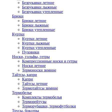
Безрукавки летние
Безрукавки лыжные
Безрукавки утепленные
Брюки
Брюки летние
Брюки лыжные
Брюки утепленные
Куртки
Куртки летние
Куртки лыжные
Куртки утепленные
Пуховики
Носки, гольфы, гетры
Компрессионные носки и гетры
Носки летние
Термоноски зимние
Тайтсы, капри
Капри
Тайтсы летние
Термотайтсы зимние
Термобелье
Комплекты термобелья
Терморейтузы
Терморубашки, термофутболки
Трусы, боксеры