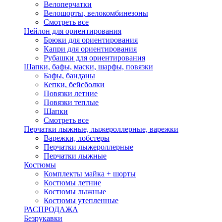
Велоперчатки
Велошорты, велокомбинезоны
Смотреть все
Нейлон для ориентирования
Брюки для ориентирования
Капри для ориентирования
Рубашки для ориентирования
Шапки, бафы, маски, шарфы, повязки
Бафы, банданы
Кепки, бейсболки
Повязки летние
Повязки теплые
Шапки
Смотреть все
Перчатки лыжные, лыжероллерные, варежки
Варежки, лобстеры
Перчатки лыжероллерные
Перчатки лыжные
Костюмы
Комплекты майка + шорты
Костюмы летние
Костюмы лыжные
Костюмы утепленные
РАСПРОДАЖА
Безрукавки