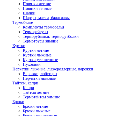
Повязки летние
Повязки теплые
Шапки
Шарфы, маски, балаклавы
Термобелье
Комплекты термобелья
Терморейтузы
Терморубашки, термофутболки
Термотрусы зимние
Куртки
Куртки летние
Куртки лыжные
Куртки утепленные
Пуховики
Перчатки лыжные, лыжероллерные, варежки
Варежки, лобстеры
Перчатки лыжные
Тайтсы, капри
Капри
Тайтсы летние
Термотайтсы зимние
Брюки
Брюки летние
Брюки лыжные
Брюки утепленные