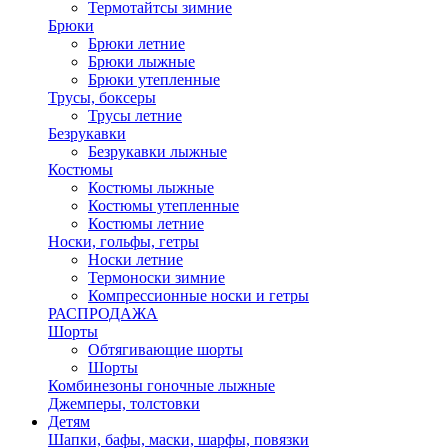
Термотайтсы зимние
Брюки
Брюки летние
Брюки лыжные
Брюки утепленные
Трусы, боксеры
Трусы летние
Безрукавки
Безрукавки лыжные
Костюмы
Костюмы лыжные
Костюмы утепленные
Костюмы летние
Носки, гольфы, гетры
Носки летние
Термоноски зимние
Компрессионные носки и гетры
РАСПРОДАЖА
Шорты
Обтягивающие шорты
Шорты
Комбинезоны гоночные лыжные
Джемперы, толстовки
Детям
Шапки, бафы, маски, шарфы, повязки