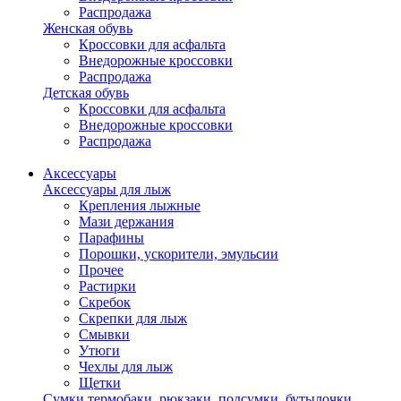
Распродажа
Женская обувь
Кроссовки для асфальта
Внедорожные кроссовки
Распродажа
Детская обувь
Кроссовки для асфальта
Внедорожные кроссовки
Распродажа
Аксессуары
Аксессуары для лыж
Крепления лыжные
Мази держания
Парафины
Порошки, ускорители, эмульсии
Прочее
Растирки
Скребок
Скрепки для лыж
Смывки
Утюги
Чехлы для лыж
Щетки
Сумки,термобаки, рюкзаки, подсумки, бутылочки,