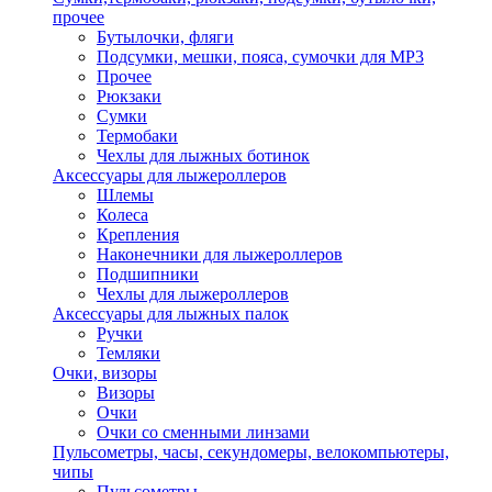
прочее
Бутылочки, фляги
Подсумки, мешки, пояса, сумочки для MP3
Прочее
Рюкзаки
Сумки
Термобаки
Чехлы для лыжных ботинок
Аксессуары для лыжероллеров
Шлемы
Колеса
Крепления
Наконечники для лыжероллеров
Подшипники
Чехлы для лыжероллеров
Аксессуары для лыжных палок
Ручки
Темляки
Очки, визоры
Визоры
Очки
Очки со сменными линзами
Пульсометры, часы, секундомеры, велокомпьютеры,
чипы
Пульсометры