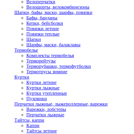
Велоперчатки
Велошорты, велокомбинезоны
Шапки, бафы, маски, шарфы, повязки
Бафы, банданы
Кепки, бейсболки
Повязки летние
Повязки теплые
Шапки
Шарфы, маски, балаклавы
Термобелье
Комплекты термобелья
Терморейтузы
Терморубашки, термофутболки
Термотрусы зимние
Куртки
Куртки летние
Куртки лыжные
Куртки утепленные
Пуховики
Перчатки лыжные, лыжероллерные, варежки
Варежки, лобстеры
Перчатки лыжные
Тайтсы, капри
Капри
Тайтсы летние