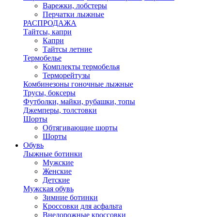
Варежки, лобстеры
Перчатки лыжные
РАСПРОДАЖА
Тайтсы, капри
Капри
Тайтсы летние
Термобелье
Комплекты термобелья
Терморейтузы
Комбинезоны гоночные лыжные
Трусы, боксеры
Футболки, майки, рубашки, топы
Джемперы, толстовки
Шорты
Обтягивающие шорты
Шорты
Обувь
Лыжные ботинки
Мужские
Женские
Детские
Мужская обувь
Зимние ботинки
Кроссовки для асфальта
Внедорожные кроссовки