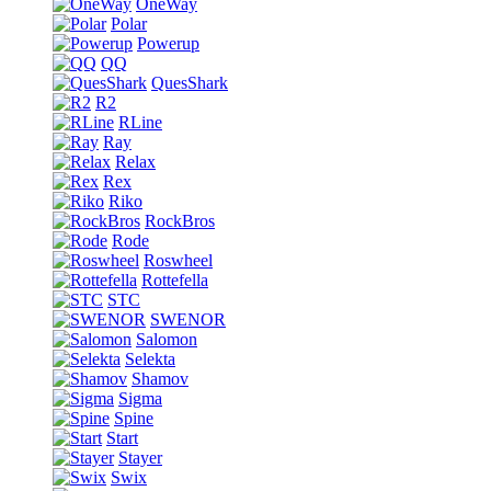
OneWay
Polar
Powerup
QQ
QuesShark
R2
RLine
Ray
Relax
Rex
Riko
RockBros
Rode
Roswheel
Rottefella
STC
SWENOR
Salomon
Selekta
Shamov
Sigma
Spine
Start
Stayer
Swix