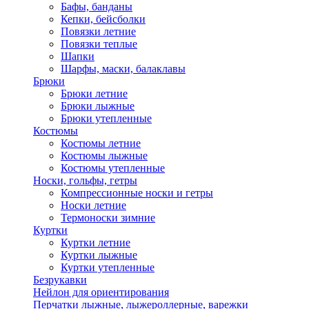
Бафы, банданы
Кепки, бейсболки
Повязки летние
Повязки теплые
Шапки
Шарфы, маски, балаклавы
Брюки
Брюки летние
Брюки лыжные
Брюки утепленные
Костюмы
Костюмы летние
Костюмы лыжные
Костюмы утепленные
Носки, гольфы, гетры
Компрессионные носки и гетры
Носки летние
Термоноски зимние
Куртки
Куртки летние
Куртки лыжные
Куртки утепленные
Безрукавки
Нейлон для ориентирования
Перчатки лыжные, лыжероллерные, варежки