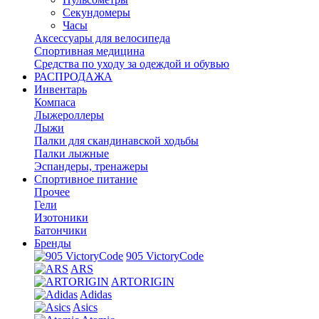
Секундомеры
Часы
Аксессуары для велосипеда
Спортивная медицина
Средства по уходу за одеждой и обувью
РАСПРОДАЖА
Инвентарь
Компаса
Лыжероллеры
Лыжи
Палки для скандинавской ходьбы
Палки лыжные
Эспандеры, тренажеры
Спортивное питание
Прочее
Гели
Изотоники
Батончики
Бренды
905 VictoryCode
ARS
ARTORIGIN
Adidas
Asics