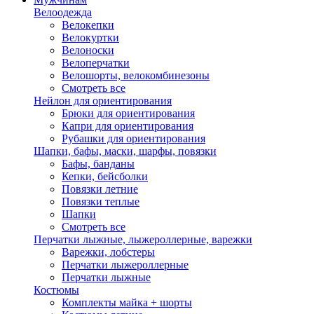
Велоодежда
Велокепки
Велокуртки
Велоноски
Велоперчатки
Велошорты, велокомбинезоны
Смотреть все
Нейлон для ориентирования
Брюки для ориентирования
Капри для ориентирования
Рубашки для ориентирования
Шапки, бафы, маски, шарфы, повязки
Бафы, банданы
Кепки, бейсболки
Повязки летние
Повязки теплые
Шапки
Смотреть все
Перчатки лыжные, лыжероллерные, варежки
Варежки, лобстеры
Перчатки лыжероллерные
Перчатки лыжные
Костюмы
Комплекты майка + шорты