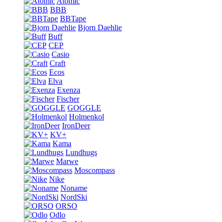
Atomic
BBB
BBTape
Bjorn Daehlie
Buff
CEP
Casio
Craft
Ecos
Elva
Exenza
Fischer
GOGGLE
Holmenkol
IronDeer
KV+
Kama
Lundhugs
Marwe
Moscompass
Nike
Noname
NordSki
ORSO
Odlo