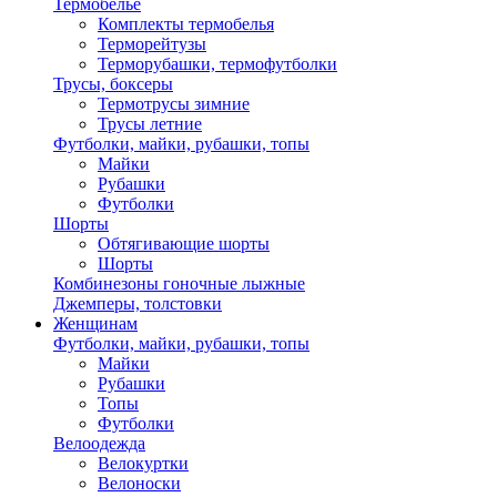
Термобелье
Комплекты термобелья
Терморейтузы
Терморубашки, термофутболки
Трусы, боксеры
Термотрусы зимние
Трусы летние
Футболки, майки, рубашки, топы
Майки
Рубашки
Футболки
Шорты
Обтягивающие шорты
Шорты
Комбинезоны гоночные лыжные
Джемперы, толстовки
Женщинам
Футболки, майки, рубашки, топы
Майки
Рубашки
Топы
Футболки
Велоодежда
Велокуртки
Велоноски