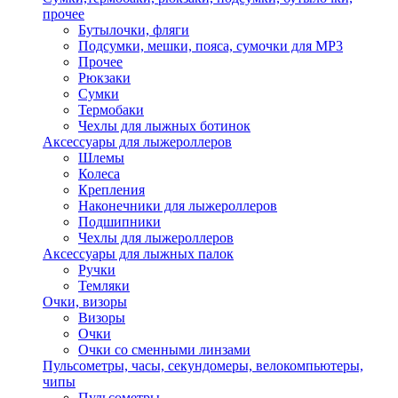
прочее
Бутылочки, фляги
Подсумки, мешки, пояса, сумочки для MP3
Прочее
Рюкзаки
Сумки
Термобаки
Чехлы для лыжных ботинок
Аксессуары для лыжероллеров
Шлемы
Колеса
Крепления
Наконечники для лыжероллеров
Подшипники
Чехлы для лыжероллеров
Аксессуары для лыжных палок
Ручки
Темляки
Очки, визоры
Визоры
Очки
Очки со сменными линзами
Пульсометры, часы, секундомеры, велокомпьютеры,
чипы
Пульсометры