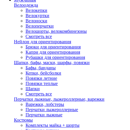
Велоодежда
Велокепки
Велокуртки
Велоноски
Велоперчатки
Велошорты, велокомбинезоны
Смотреть все
Нейлон для ориентирования
Брюки для ориентирования
Капри для ориентирования
Рубашки для ориентирования
Шапки, бафы, маски, шарфы, повязки
Бафы, банданы
Кепки, бейсболки
Повязки летние
Повязки теплые
Шапки
Смотреть все
Перчатки лыжные, лыжероллерные, варежки
Варежки, лобстеры
Перчатки лыжероллерные
Перчатки лыжные
Костюмы
Комплекты майка + шорты