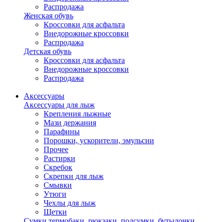
Распродажа
Женская обувь
Кроссовки для асфальта
Внедорожные кроссовки
Распродажа
Детская обувь
Кроссовки для асфальта
Внедорожные кроссовки
Распродажа
Аксессуары
Аксессуары для лыж
Крепления лыжные
Мази держания
Парафины
Порошки, ускорители, эмульсии
Прочее
Растирки
Скребок
Скрепки для лыж
Смывки
Утюги
Чехлы для лыж
Щетки
Сумки,термобаки, рюкзаки, подсумки, бутылочки,