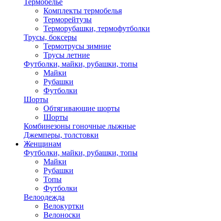
Термобелье
Комплекты термобелья
Терморейтузы
Терморубашки, термофутболки
Трусы, боксеры
Термотрусы зимние
Трусы летние
Футболки, майки, рубашки, топы
Майки
Рубашки
Футболки
Шорты
Обтягивающие шорты
Шорты
Комбинезоны гоночные лыжные
Джемперы, толстовки
Женщинам
Футболки, майки, рубашки, топы
Майки
Рубашки
Топы
Футболки
Велоодежда
Велокуртки
Велоноски