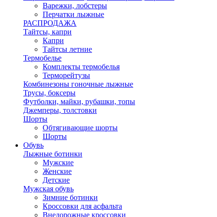
Варежки, лобстеры
Перчатки лыжные
РАСПРОДАЖА
Тайтсы, капри
Капри
Тайтсы летние
Термобелье
Комплекты термобелья
Терморейтузы
Комбинезоны гоночные лыжные
Трусы, боксеры
Футболки, майки, рубашки, топы
Джемперы, толстовки
Шорты
Обтягивающие шорты
Шорты
Обувь
Лыжные ботинки
Мужские
Женские
Детские
Мужская обувь
Зимние ботинки
Кроссовки для асфальта
Внедорожные кроссовки