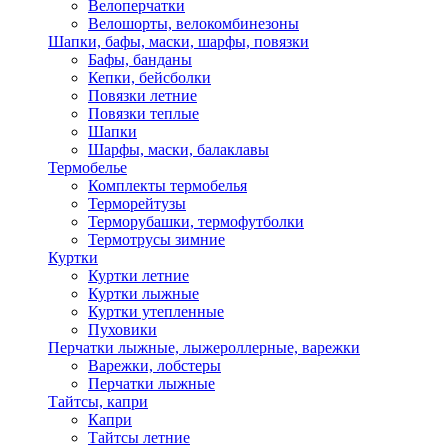
Велоперчатки
Велошорты, велокомбинезоны
Шапки, бафы, маски, шарфы, повязки
Бафы, банданы
Кепки, бейсболки
Повязки летние
Повязки теплые
Шапки
Шарфы, маски, балаклавы
Термобелье
Комплекты термобелья
Терморейтузы
Терморубашки, термофутболки
Термотрусы зимние
Куртки
Куртки летние
Куртки лыжные
Куртки утепленные
Пуховики
Перчатки лыжные, лыжероллерные, варежки
Варежки, лобстеры
Перчатки лыжные
Тайтсы, капри
Капри
Тайтсы летние