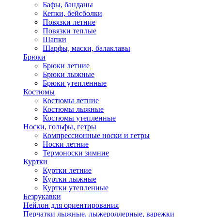
Бафы, банданы
Кепки, бейсболки
Повязки летние
Повязки теплые
Шапки
Шарфы, маски, балаклавы
Брюки
Брюки летние
Брюки лыжные
Брюки утепленные
Костюмы
Костюмы летние
Костюмы лыжные
Костюмы утепленные
Носки, гольфы, гетры
Компрессионные носки и гетры
Носки летние
Термоноски зимние
Куртки
Куртки летние
Куртки лыжные
Куртки утепленные
Безрукавки
Нейлон для ориентирования
Перчатки лыжные, лыжероллерные, варежки