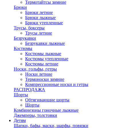
Термотайтсы зимние
Брюки
Брюки летние
Брюки лыжные
Брюки утепленные
Трусы, боксеры
Трусы летние
Безрукавки
Безрукавки лыжные
Костюмы
Костюмы лыжные
Костюмы утепленные
Костюмы летние
Носки, гольфы, гетры
Носки летние
Термоноски зимние
Компрессионные носки и гетры
РАСПРОДАЖА
Шорты
Обтягивающие шорты
Шорты
Комбинезоны гоночные лыжные
Джемперы, толстовки
Детям
Шапки, бафы, маски, шарфы, повязки