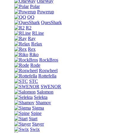
OneWay
Polar
Powerup
QQ
QuesShark
R2
RLine
Ray
Relax
Rex
Riko
RockBros
Rode
Roswheel
Rottefella
STC
SWENOR
Salomon
Selekta
Shamov
Sigma
Spine
Start
Stayer
Swix