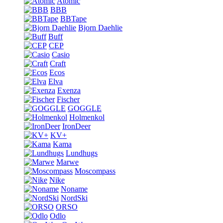
Atomic
BBB
BBTape
Bjorn Daehlie
Buff
CEP
Casio
Craft
Ecos
Elva
Exenza
Fischer
GOGGLE
Holmenkol
IronDeer
KV+
Kama
Lundhugs
Marwe
Moscompass
Nike
Noname
NordSki
ORSO
Odlo