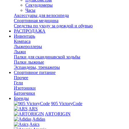
Секундомеры
Часы
Аксессуары для велосипеда
Спортивная медицина
Средства по уходу за одеждой и обувью
РАСПРОДАЖА
Инвентарь
Компаса
Лыжероллеры
Лыжи
Палки для скандинавской ходьбы
Палки лыжные
Эспандеры, тренажеры
Спортивное питание
Прочее
Гели
Изотоники
Батончики
Бренды
905 VictoryCode
ARS
ARTORIGIN
Adidas
Asics