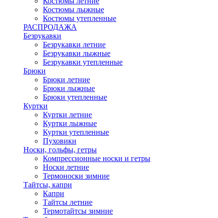
Костюмы летние
Костюмы лыжные
Костюмы утепленные
РАСПРОДАЖА
Безрукавки
Безрукавки летние
Безрукавки лыжные
Безрукавки утепленные
Брюки
Брюки летние
Брюки лыжные
Брюки утепленные
Куртки
Куртки летние
Куртки лыжные
Куртки утепленные
Пуховики
Носки, гольфы, гетры
Компрессионные носки и гетры
Носки летние
Термоноски зимние
Тайтсы, капри
Капри
Тайтсы летние
Термотайтсы зимние