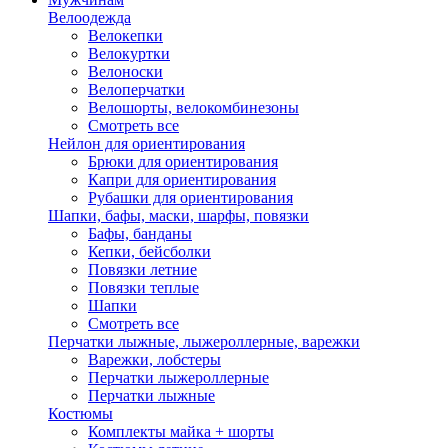
Велоодежда
Велокепки
Велокуртки
Велоноски
Велоперчатки
Велошорты, велокомбинезоны
Смотреть все
Нейлон для ориентирования
Брюки для ориентирования
Капри для ориентирования
Рубашки для ориентирования
Шапки, бафы, маски, шарфы, повязки
Бафы, банданы
Кепки, бейсболки
Повязки летние
Повязки теплые
Шапки
Смотреть все
Перчатки лыжные, лыжероллерные, варежки
Варежки, лобстеры
Перчатки лыжероллерные
Перчатки лыжные
Костюмы
Комплекты майка + шорты