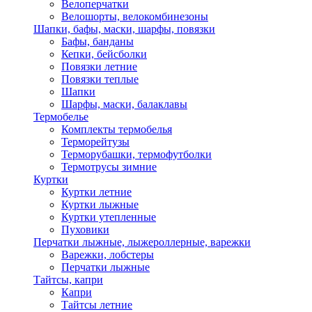
Велоперчатки
Велошорты, велокомбинезоны
Шапки, бафы, маски, шарфы, повязки
Бафы, банданы
Кепки, бейсболки
Повязки летние
Повязки теплые
Шапки
Шарфы, маски, балаклавы
Термобелье
Комплекты термобелья
Терморейтузы
Терморубашки, термофутболки
Термотрусы зимние
Куртки
Куртки летние
Куртки лыжные
Куртки утепленные
Пуховики
Перчатки лыжные, лыжероллерные, варежки
Варежки, лобстеры
Перчатки лыжные
Тайтсы, капри
Капри
Тайтсы летние