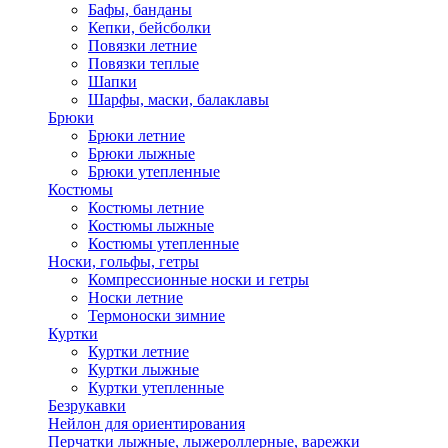
Бафы, банданы
Кепки, бейсболки
Повязки летние
Повязки теплые
Шапки
Шарфы, маски, балаклавы
Брюки
Брюки летние
Брюки лыжные
Брюки утепленные
Костюмы
Костюмы летние
Костюмы лыжные
Костюмы утепленные
Носки, гольфы, гетры
Компрессионные носки и гетры
Носки летние
Термоноски зимние
Куртки
Куртки летние
Куртки лыжные
Куртки утепленные
Безрукавки
Нейлон для ориентирования
Перчатки лыжные, лыжероллерные, варежки