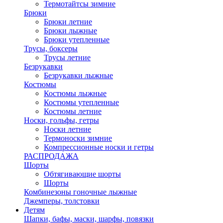
Термотайтсы зимние
Брюки
Брюки летние
Брюки лыжные
Брюки утепленные
Трусы, боксеры
Трусы летние
Безрукавки
Безрукавки лыжные
Костюмы
Костюмы лыжные
Костюмы утепленные
Костюмы летние
Носки, гольфы, гетры
Носки летние
Термоноски зимние
Компрессионные носки и гетры
РАСПРОДАЖА
Шорты
Обтягивающие шорты
Шорты
Комбинезоны гоночные лыжные
Джемперы, толстовки
Детям
Шапки, бафы, маски, шарфы, повязки