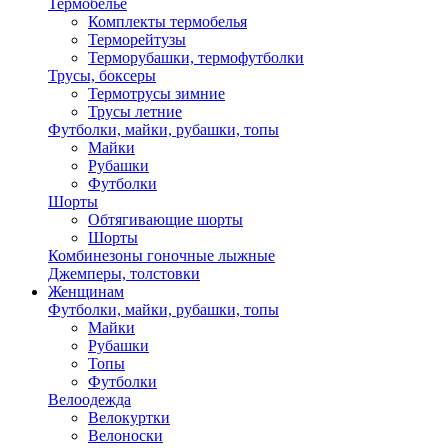
Термобелье
Комплекты термобелья
Терморейтузы
Терморубашки, термофутболки
Трусы, боксеры
Термотрусы зимние
Трусы летние
Футболки, майки, рубашки, топы
Майки
Рубашки
Футболки
Шорты
Обтягивающие шорты
Шорты
Комбинезоны гоночные лыжные
Джемперы, толстовки
Женщинам
Футболки, майки, рубашки, топы
Майки
Рубашки
Топы
Футболки
Велоодежда
Велокуртки
Велоноски