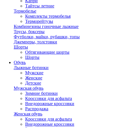
Капри
Тайтсы летние
Термобелье
Комплекты термобелья
Терморейтузы
Комбинезоны гоночные лыжные
Трусы, боксеры
Футболки, майки, рубашки, топы
Джемперы, толстовки
Шорты
Обтягивающие шорты
Шорты
Обувь
Лыжные ботинки
Мужские
Женские
Детские
Мужская обувь
Зимние ботинки
Кроссовки для асфальта
Внедорожные кроссовки
Распродажа
Женская обувь
Кроссовки для асфальта
Внедорожные кроссовки