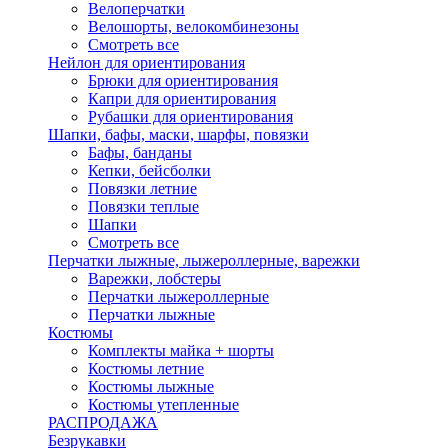
Велоперчатки
Велошорты, велокомбинезоны
Смотреть все
Нейлон для ориентирования
Брюки для ориентирования
Капри для ориентирования
Рубашки для ориентирования
Шапки, бафы, маски, шарфы, повязки
Бафы, банданы
Кепки, бейсболки
Повязки летние
Повязки теплые
Шапки
Смотреть все
Перчатки лыжные, лыжероллерные, варежки
Варежки, лобстеры
Перчатки лыжероллерные
Перчатки лыжные
Костюмы
Комплекты майка + шорты
Костюмы летние
Костюмы лыжные
Костюмы утепленные
РАСПРОДАЖА
Безрукавки