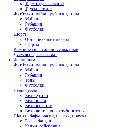
Термотрусы зимние
Трусы летние
Футболки, майки, рубашки, топы
Майки
Рубашки
Футболки
Шорты
Обтягивающие шорты
Шорты
Комбинезоны гоночные лыжные
Джемперы, толстовки
Женщинам
Футболки, майки, рубашки, топы
Майки
Рубашки
Топы
Футболки
Велоодежда
Велокуртки
Велоноски
Велоперчатки
Велошорты, велокомбинезоны
Шапки, бафы, маски, шарфы, повязки
Бафы, банданы
Кепки, бейсболки