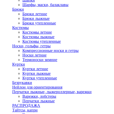
Шапки
Шарфы, маски, балаклавы
Брюки
Брюки летние
Брюки лыжные
Брюки утепленные
Костюмы
Костюмы летние
Костюмы лыжные
Костюмы утепленные
Носки, гольфы, гетры
Компрессионные носки и гетры
Носки летние
Термоноски зимние
Куртки
Куртки летние
Куртки лыжные
Куртки утепленные
Безрукавки
Нейлон для ориентирования
Перчатки лыжные, лыжероллерные, варежки
Варежки, лобстеры
Перчатки лыжные
РАСПРОДАЖА
Тайтсы, капри