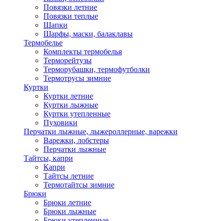
Повязки летние
Повязки теплые
Шапки
Шарфы, маски, балаклавы
Термобелье
Комплекты термобелья
Терморейтузы
Терморубашки, термофутболки
Термотрусы зимние
Куртки
Куртки летние
Куртки лыжные
Куртки утепленные
Пуховики
Перчатки лыжные, лыжероллерные, варежки
Варежки, лобстеры
Перчатки лыжные
Тайтсы, капри
Капри
Тайтсы летние
Термотайтсы зимние
Брюки
Брюки летние
Брюки лыжные
Брюки утепленные