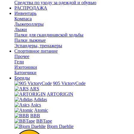
Средства по уходу за одеждой и обувью
РАСПРОДАЖА
Инвентарь
Компаса
Лыжероллеры
Лыжи
Палки для скандинавской ходьбы
Палки лыжные
Эспандеры, тренажеры
Спортивное питание
Прочее
Гели
Изотоники
Батончики
Бренды
905 VictoryCode
ARS
ARTORIGIN
Adidas
Asics
Atomic
BBB
BBTape
Bjorn Daehlie