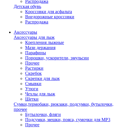
Распродажа
Детская обувь
Кроссовки для асфальта
Внедорожные кроссовки
Распродажа
Аксессуары
Аксессуары для лыж
Крепления лыжные
Мази держания
Парафины
Порошки, ускорители, эмульсии
Прочее
Растирки
Скребок
Скрепки для лыж
Смывки
Утюги
Чехлы для лыж
Щетки
Сумки,термобаки, рюкзаки, подсумки, бутылочки,
прочее
Бутылочки, фляги
Подсумки, мешки, пояса, сумочки для MP3
Прочее