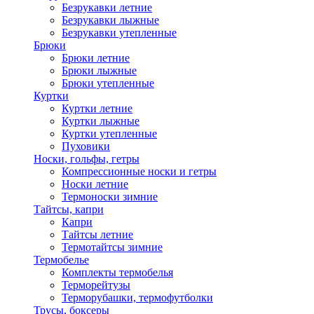
Безрукавки летние
Безрукавки лыжные
Безрукавки утепленные
Брюки
Брюки летние
Брюки лыжные
Брюки утепленные
Куртки
Куртки летние
Куртки лыжные
Куртки утепленные
Пуховики
Носки, гольфы, гетры
Компрессионные носки и гетры
Носки летние
Термоноски зимние
Тайтсы, капри
Капри
Тайтсы летние
Термотайтсы зимние
Термобелье
Комплекты термобелья
Терморейтузы
Терморубашки, термофутболки
Трусы, боксеры