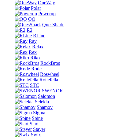
OneWay
Polar
Powerup
QQ
QuesShark
R2
RLine
Ray
Relax
Rex
Riko
RockBros
Rode
Roswheel
Rottefella
STC
SWENOR
Salomon
Selekta
Shamov
Sigma
Spine
Start
Stayer
Swix