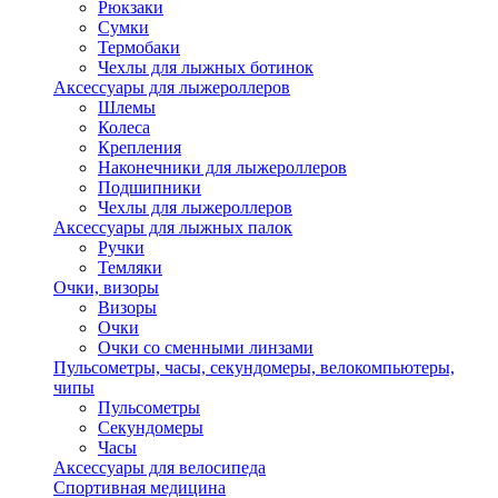
Рюкзаки
Сумки
Термобаки
Чехлы для лыжных ботинок
Аксессуары для лыжероллеров
Шлемы
Колеса
Крепления
Наконечники для лыжероллеров
Подшипники
Чехлы для лыжероллеров
Аксессуары для лыжных палок
Ручки
Темляки
Очки, визоры
Визоры
Очки
Очки со сменными линзами
Пульсометры, часы, секундомеры, велокомпьютеры,
чипы
Пульсометры
Секундомеры
Часы
Аксессуары для велосипеда
Спортивная медицина