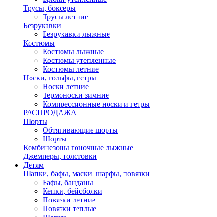
Трусы, боксеры
Трусы летние
Безрукавки
Безрукавки лыжные
Костюмы
Костюмы лыжные
Костюмы утепленные
Костюмы летние
Носки, гольфы, гетры
Носки летние
Термоноски зимние
Компрессионные носки и гетры
РАСПРОДАЖА
Шорты
Обтягивающие шорты
Шорты
Комбинезоны гоночные лыжные
Джемперы, толстовки
Детям
Шапки, бафы, маски, шарфы, повязки
Бафы, банданы
Кепки, бейсболки
Повязки летние
Повязки теплые