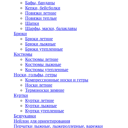
Бафы, банданы
Кепки, бейсболки
Повязки летние
Повязки теплые
Шапки
Шарфы, маски, балаклавы
Брюки
Брюки летние
Брюки лыжные
Брюки утепленные
Костюмы
Костюмы летние
Костюмы лыжные
Костюмы утепленные
Носки, гольфы, гетры
Компрессионные носки и гетры
Носки летние
Термоноски зимние
Куртки
Куртки летние
Куртки лыжные
Куртки утепленные
Безрукавки
Нейлон для ориентирования
Перчатки лыжные, лыжероллерные, варежки