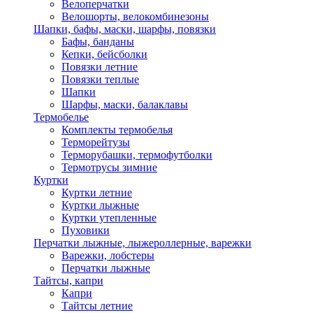
Велоперчатки
Велошорты, велокомбинезоны
Шапки, бафы, маски, шарфы, повязки
Бафы, банданы
Кепки, бейсболки
Повязки летние
Повязки теплые
Шапки
Шарфы, маски, балаклавы
Термобелье
Комплекты термобелья
Терморейтузы
Терморубашки, термофутболки
Термотрусы зимние
Куртки
Куртки летние
Куртки лыжные
Куртки утепленные
Пуховики
Перчатки лыжные, лыжероллерные, варежки
Варежки, лобстеры
Перчатки лыжные
Тайтсы, капри
Капри
Тайтсы летние