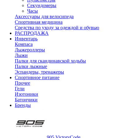
Секундомеры
Часы
Аксессуары для велосипеда
Спортивная медицина
Средства по уходу за одеждой и обувью
РАСПРОДАЖА
Инвентарь
Компаса
Лыжероллеры
Лыжи
Палки для скандинавской ходьбы
Палки лыжные
Эспандеры, тренажеры
Спортивное питание
Прочее
Гели
Изотоники
Батончики
Бренды
905 VictoryCode