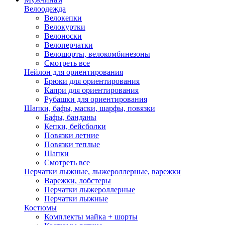
Велоодежда
Велокепки
Велокуртки
Велоноски
Велоперчатки
Велошорты, велокомбинезоны
Смотреть все
Нейлон для ориентирования
Брюки для ориентирования
Капри для ориентирования
Рубашки для ориентирования
Шапки, бафы, маски, шарфы, повязки
Бафы, банданы
Кепки, бейсболки
Повязки летние
Повязки теплые
Шапки
Смотреть все
Перчатки лыжные, лыжероллерные, варежки
Варежки, лобстеры
Перчатки лыжероллерные
Перчатки лыжные
Костюмы
Комплекты майка + шорты