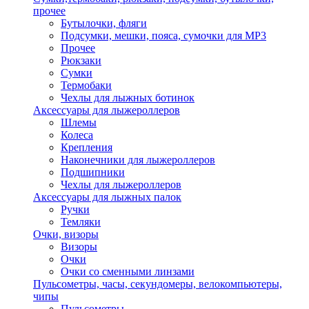
прочее
Бутылочки, фляги
Подсумки, мешки, пояса, сумочки для MP3
Прочее
Рюкзаки
Сумки
Термобаки
Чехлы для лыжных ботинок
Аксессуары для лыжероллеров
Шлемы
Колеса
Крепления
Наконечники для лыжероллеров
Подшипники
Чехлы для лыжероллеров
Аксессуары для лыжных палок
Ручки
Темляки
Очки, визоры
Визоры
Очки
Очки со сменными линзами
Пульсометры, часы, секундомеры, велокомпьютеры,
чипы
Пульсометры