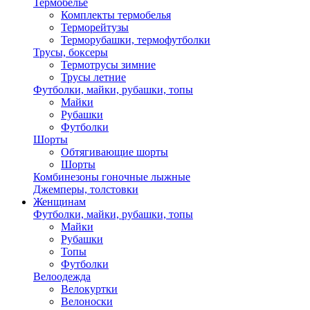
Термобелье
Комплекты термобелья
Терморейтузы
Терморубашки, термофутболки
Трусы, боксеры
Термотрусы зимние
Трусы летние
Футболки, майки, рубашки, топы
Майки
Рубашки
Футболки
Шорты
Обтягивающие шорты
Шорты
Комбинезоны гоночные лыжные
Джемперы, толстовки
Женщинам
Футболки, майки, рубашки, топы
Майки
Рубашки
Топы
Футболки
Велоодежда
Велокуртки
Велоноски