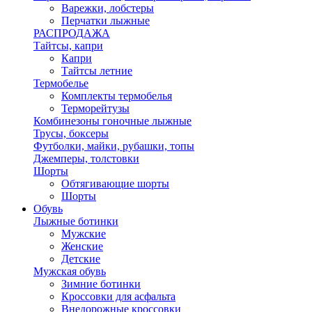
Варежки, лобстеры
Перчатки лыжные
РАСПРОДАЖА
Тайтсы, капри
Капри
Тайтсы летние
Термобелье
Комплекты термобелья
Терморейтузы
Комбинезоны гоночные лыжные
Трусы, боксеры
Футболки, майки, рубашки, топы
Джемперы, толстовки
Шорты
Обтягивающие шорты
Шорты
Обувь
Лыжные ботинки
Мужские
Женские
Детские
Мужская обувь
Зимние ботинки
Кроссовки для асфальта
Внедорожные кроссовки