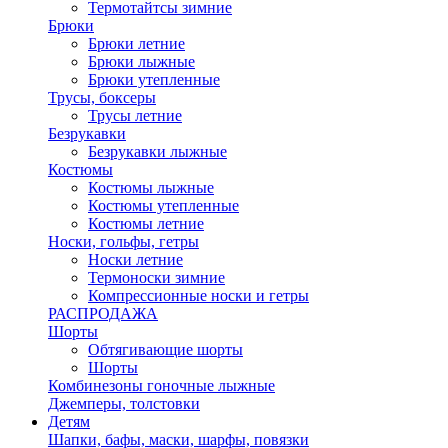
Термотайтсы зимние
Брюки
Брюки летние
Брюки лыжные
Брюки утепленные
Трусы, боксеры
Трусы летние
Безрукавки
Безрукавки лыжные
Костюмы
Костюмы лыжные
Костюмы утепленные
Костюмы летние
Носки, гольфы, гетры
Носки летние
Термоноски зимние
Компрессионные носки и гетры
РАСПРОДАЖА
Шорты
Обтягивающие шорты
Шорты
Комбинезоны гоночные лыжные
Джемперы, толстовки
Детям
Шапки, бафы, маски, шарфы, повязки