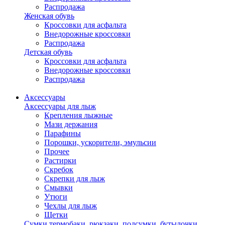
Распродажа
Женская обувь
Кроссовки для асфальта
Внедорожные кроссовки
Распродажа
Детская обувь
Кроссовки для асфальта
Внедорожные кроссовки
Распродажа
Аксессуары
Аксессуары для лыж
Крепления лыжные
Мази держания
Парафины
Порошки, ускорители, эмульсии
Прочее
Растирки
Скребок
Скрепки для лыж
Смывки
Утюги
Чехлы для лыж
Щетки
Сумки,термобаки, рюкзаки, подсумки, бутылочки,