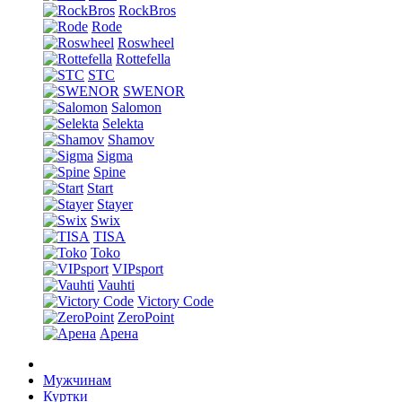
RockBros
Rode
Roswheel
Rottefella
STC
SWENOR
Salomon
Selekta
Shamov
Sigma
Spine
Start
Stayer
Swix
TISA
Toko
VIPsport
Vauhti
Victory Code
ZeroPoint
Арена
Мужчинам
Куртки