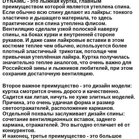
DYNAMIC - это лыжная куртка, главным
преимуществом которой является утеплена спина.
Если обычно всю спину делают из лайкры: тонкого
эластично и дышащего материала, то здесь
практически вся спина утеплена флисом.
Вентиляцию сделали узкой полоской наверху
спины, на боках курки и внутренней стороне
рукавов. И даже сами лайкровые вставки в этом
костюме теплее чем обычно, используется более
плотный эластичный трикотаж, потолще чем
привычная утеплённая лайкра. Куртка получилась
значительно теплее аналогов, что очень важно для
Российской зимы и лыжников любителей, при этом
сохранив достаточную вентиляцию.
Второе важное преимущество - это дизайн модели:
куртка смотрится очень дорого и качественно.
Садится как литая, ничуть не хуже элитных моделей.
Причина, это очень удачная форма и размер
светоотражателей, расположение карманов.
Отдельной похвалы заслуживает дизайн спины:
сочетание вентиляционных вставок, заднего
кармана, отражателей. Это выгодно отличает её от
конкурентов.
И наконец, третье преимущество - это большое