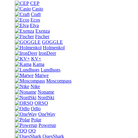
CEP
Casio
Craft
Ecos
Elva
Exenza
Fischer
GOGGLE
Holmenkol
IronDeer
KV+
Kama
Lundhugs
Marwe
Moscompass
Nike
Noname
NordSki
ORSO
Odlo
OneWay
Polar
Powerup
QQ
QuesShark