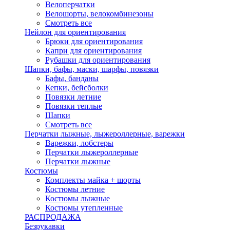
Велоперчатки
Велошорты, велокомбинезоны
Смотреть все
Нейлон для ориентирования
Брюки для ориентирования
Капри для ориентирования
Рубашки для ориентирования
Шапки, бафы, маски, шарфы, повязки
Бафы, банданы
Кепки, бейсболки
Повязки летние
Повязки теплые
Шапки
Смотреть все
Перчатки лыжные, лыжероллерные, варежки
Варежки, лобстеры
Перчатки лыжероллерные
Перчатки лыжные
Костюмы
Комплекты майка + шорты
Костюмы летние
Костюмы лыжные
Костюмы утепленные
РАСПРОДАЖА
Безрукавки