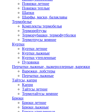
Повязки летние
Повязки теплые
Шапки
Шарфы, маски, балаклавы
Термобелье
Комплекты термобелья
Терморейтузы
Терморубашки, термофутболки
Термотрусы зимние
Куртки
Куртки летние
Куртки лыжные
Куртки утепленные
Пуховики
Перчатки лыжные, лыжероллерные, варежки
Варежки, лобстеры
Перчатки лыжные
Тайтсы, капри
Капри
Тайтсы летние
Термотайтсы зимние
Брюки
Брюки летние
Брюки лыжные
Брюки утепленные