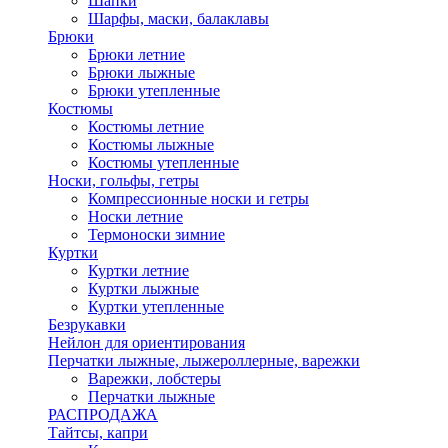
Шапки
Шарфы, маски, балаклавы
Брюки
Брюки летние
Брюки лыжные
Брюки утепленные
Костюмы
Костюмы летние
Костюмы лыжные
Костюмы утепленные
Носки, гольфы, гетры
Компрессионные носки и гетры
Носки летние
Термоноски зимние
Куртки
Куртки летние
Куртки лыжные
Куртки утепленные
Безрукавки
Нейлон для ориентирования
Перчатки лыжные, лыжероллерные, варежки
Варежки, лобстеры
Перчатки лыжные
РАСПРОДАЖА
Тайтсы, капри