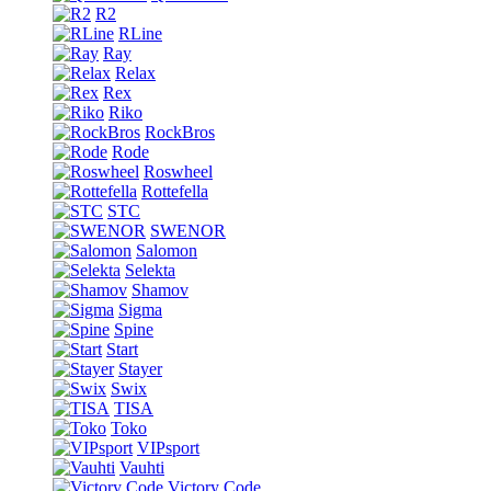
R2
RLine
Ray
Relax
Rex
Riko
RockBros
Rode
Roswheel
Rottefella
STC
SWENOR
Salomon
Selekta
Shamov
Sigma
Spine
Start
Stayer
Swix
TISA
Toko
VIPsport
Vauhti
Victory Code