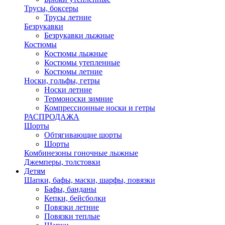
Трусы, боксеры
Трусы летние
Безрукавки
Безрукавки лыжные
Костюмы
Костюмы лыжные
Костюмы утепленные
Костюмы летние
Носки, гольфы, гетры
Носки летние
Термоноски зимние
Компрессионные носки и гетры
РАСПРОДАЖА
Шорты
Обтягивающие шорты
Шорты
Комбинезоны гоночные лыжные
Джемперы, толстовки
Детям
Шапки, бафы, маски, шарфы, повязки
Бафы, банданы
Кепки, бейсболки
Повязки летние
Повязки теплые