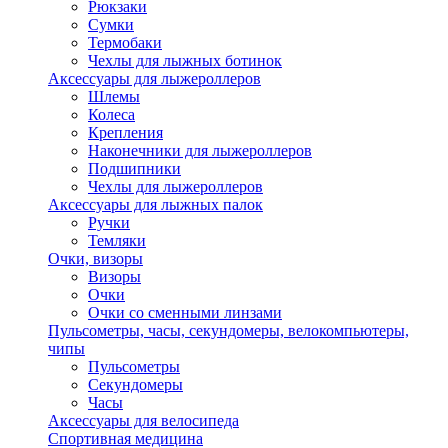
Рюкзаки
Сумки
Термобаки
Чехлы для лыжных ботинок
Аксессуары для лыжероллеров
Шлемы
Колеса
Крепления
Наконечники для лыжероллеров
Подшипники
Чехлы для лыжероллеров
Аксессуары для лыжных палок
Ручки
Темляки
Очки, визоры
Визоры
Очки
Очки со сменными линзами
Пульсометры, часы, секундомеры, велокомпьютеры,
чипы
Пульсометры
Секундомеры
Часы
Аксессуары для велосипеда
Спортивная медицина