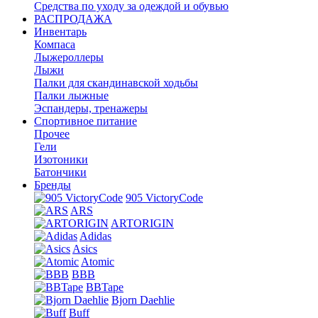
Средства по уходу за одеждой и обувью
РАСПРОДАЖА
Инвентарь
Компаса
Лыжероллеры
Лыжи
Палки для скандинавской ходьбы
Палки лыжные
Эспандеры, тренажеры
Спортивное питание
Прочее
Гели
Изотоники
Батончики
Бренды
905 VictoryCode
ARS
ARTORIGIN
Adidas
Asics
Atomic
BBB
BBTape
Bjorn Daehlie
Buff