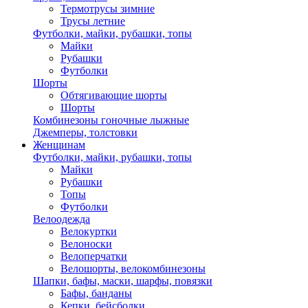
Термотрусы зимние
Трусы летние
Футболки, майки, рубашки, топы
Майки
Рубашки
Футболки
Шорты
Обтягивающие шорты
Шорты
Комбинезоны гоночные лыжные
Джемперы, толстовки
Женщинам
Футболки, майки, рубашки, топы
Майки
Рубашки
Топы
Футболки
Велоодежда
Велокуртки
Велоноски
Велоперчатки
Велошорты, велокомбинезоны
Шапки, бафы, маски, шарфы, повязки
Бафы, банданы
Кепки, бейсболки