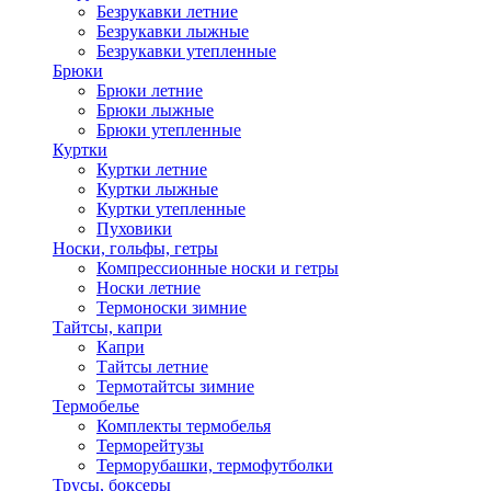
Безрукавки летние
Безрукавки лыжные
Безрукавки утепленные
Брюки
Брюки летние
Брюки лыжные
Брюки утепленные
Куртки
Куртки летние
Куртки лыжные
Куртки утепленные
Пуховики
Носки, гольфы, гетры
Компрессионные носки и гетры
Носки летние
Термоноски зимние
Тайтсы, капри
Капри
Тайтсы летние
Термотайтсы зимние
Термобелье
Комплекты термобелья
Терморейтузы
Терморубашки, термофутболки
Трусы, боксеры