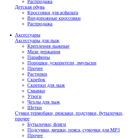
Распродажа
Детская обувь
Кроссовки для асфальта
Внедорожные кроссовки
Распродажа
Аксессуары
Аксессуары для лыж
Крепления лыжные
Мази держания
Парафины
Порошки, ускорители, эмульсии
Прочее
Растирки
Скребок
Скрепки для лыж
Смывки
Утюги
Чехлы для лыж
Щетки
Сумки,термобаки, рюкзаки, подсумки, бутылочки,
прочее
Бутылочки, фляги
Подсумки, мешки, пояса, сумочки для MP3
Прочее