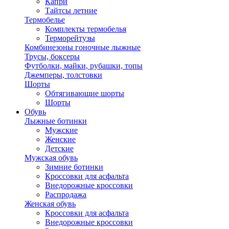
Капри
Тайтсы летние
Термобелье
Комплекты термобелья
Терморейтузы
Комбинезоны гоночные лыжные
Трусы, боксеры
Футболки, майки, рубашки, топы
Джемперы, толстовки
Шорты
Обтягивающие шорты
Шорты
Обувь
Лыжные ботинки
Мужские
Женские
Детские
Мужская обувь
Зимние ботинки
Кроссовки для асфальта
Внедорожные кроссовки
Распродажа
Женская обувь
Кроссовки для асфальта
Внедорожные кроссовки