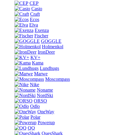
CEP
Casio
Craft
Ecos
Elva
Exenza
Fischer
GOGGLE
Holmenkol
IronDeer
KV+
Kama
Lundhugs
Marwe
Moscompass
Nike
Noname
NordSki
ORSO
Odlo
OneWay
Polar
Powerup
QQ
QuesShark