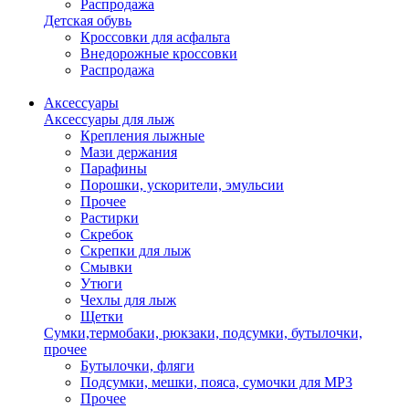
Распродажа
Детская обувь
Кроссовки для асфальта
Внедорожные кроссовки
Распродажа
Аксессуары
Аксессуары для лыж
Крепления лыжные
Мази держания
Парафины
Порошки, ускорители, эмульсии
Прочее
Растирки
Скребок
Скрепки для лыж
Смывки
Утюги
Чехлы для лыж
Щетки
Сумки,термобаки, рюкзаки, подсумки, бутылочки,
прочее
Бутылочки, фляги
Подсумки, мешки, пояса, сумочки для MP3
Прочее