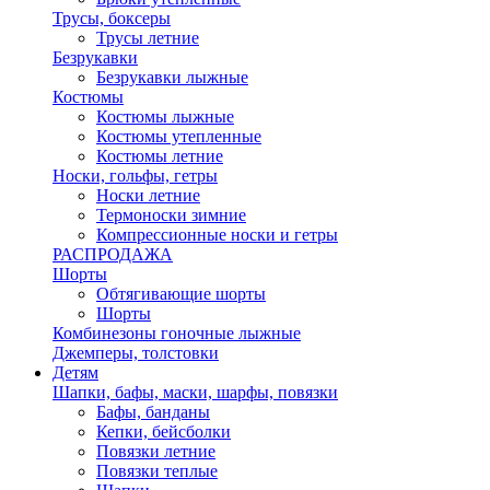
Трусы, боксеры
Трусы летние
Безрукавки
Безрукавки лыжные
Костюмы
Костюмы лыжные
Костюмы утепленные
Костюмы летние
Носки, гольфы, гетры
Носки летние
Термоноски зимние
Компрессионные носки и гетры
РАСПРОДАЖА
Шорты
Обтягивающие шорты
Шорты
Комбинезоны гоночные лыжные
Джемперы, толстовки
Детям
Шапки, бафы, маски, шарфы, повязки
Бафы, банданы
Кепки, бейсболки
Повязки летние
Повязки теплые