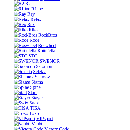
R2
RLine
Ray
Relax
Rex
Riko
RockBros
Rode
Roswheel
Rottefella
STC
SWENOR
Salomon
Selekta
Shamov
Sigma
Spine
Start
Stayer
Swix
TISA
Toko
VIPsport
Vauhti
Victory Code