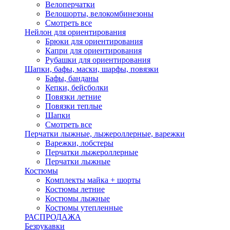
Велоперчатки
Велошорты, велокомбинезоны
Смотреть все
Нейлон для ориентирования
Брюки для ориентирования
Капри для ориентирования
Рубашки для ориентирования
Шапки, бафы, маски, шарфы, повязки
Бафы, банданы
Кепки, бейсболки
Повязки летние
Повязки теплые
Шапки
Смотреть все
Перчатки лыжные, лыжероллерные, варежки
Варежки, лобстеры
Перчатки лыжероллерные
Перчатки лыжные
Костюмы
Комплекты майка + шорты
Костюмы летние
Костюмы лыжные
Костюмы утепленные
РАСПРОДАЖА
Безрукавки