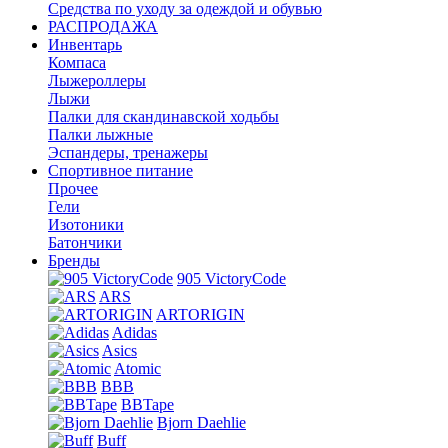
Средства по уходу за одеждой и обувью
РАСПРОДАЖА
Инвентарь
Компаса
Лыжероллеры
Лыжи
Палки для скандинавской ходьбы
Палки лыжные
Эспандеры, тренажеры
Спортивное питание
Прочее
Гели
Изотоники
Батончики
Бренды
905 VictoryCode
ARS
ARTORIGIN
Adidas
Asics
Atomic
BBB
BBTape
Bjorn Daehlie
Buff