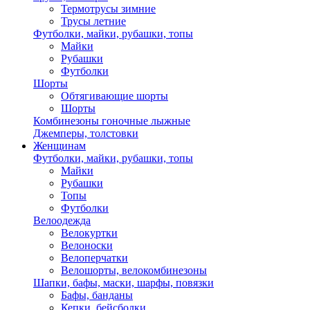
Термотрусы зимние
Трусы летние
Футболки, майки, рубашки, топы
Майки
Рубашки
Футболки
Шорты
Обтягивающие шорты
Шорты
Комбинезоны гоночные лыжные
Джемперы, толстовки
Женщинам
Футболки, майки, рубашки, топы
Майки
Рубашки
Топы
Футболки
Велоодежда
Велокуртки
Велоноски
Велоперчатки
Велошорты, велокомбинезоны
Шапки, бафы, маски, шарфы, повязки
Бафы, банданы
Кепки, бейсболки