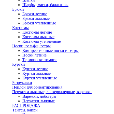
Шапки
Шарфы, маски, балаклавы
Брюки
Брюки летние
Брюки лыжные
Брюки утепленные
Костюмы
Костюмы летние
Костюмы лыжные
Костюмы утепленные
Носки, гольфы, гетры
Компрессионные носки и гетры
Носки летние
Термоноски зимние
Куртки
Куртки летние
Куртки лыжные
Куртки утепленные
Безрукавки
Нейлон для ориентирования
Перчатки лыжные, лыжероллерные, варежки
Варежки, лобстеры
Перчатки лыжные
РАСПРОДАЖА
Тайтсы, капри