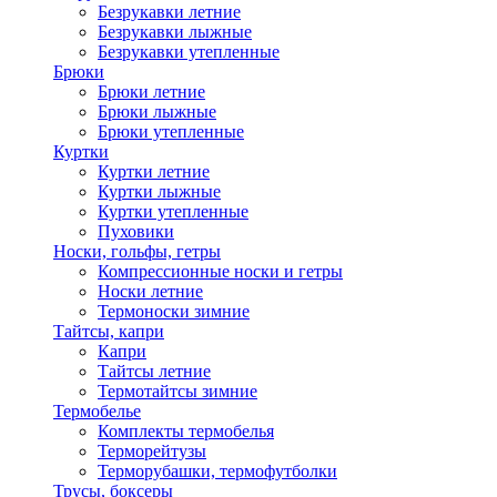
Безрукавки летние
Безрукавки лыжные
Безрукавки утепленные
Брюки
Брюки летние
Брюки лыжные
Брюки утепленные
Куртки
Куртки летние
Куртки лыжные
Куртки утепленные
Пуховики
Носки, гольфы, гетры
Компрессионные носки и гетры
Носки летние
Термоноски зимние
Тайтсы, капри
Капри
Тайтсы летние
Термотайтсы зимние
Термобелье
Комплекты термобелья
Терморейтузы
Терморубашки, термофутболки
Трусы, боксеры