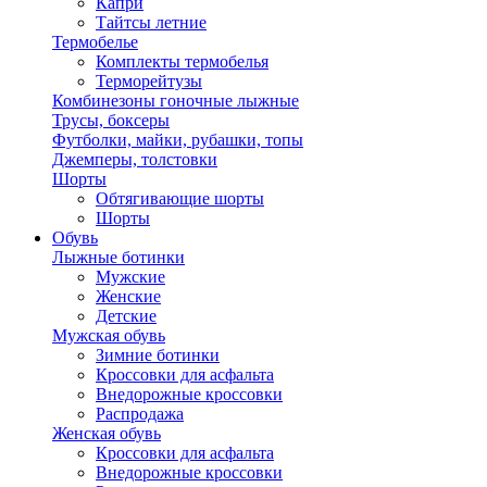
Капри
Тайтсы летние
Термобелье
Комплекты термобелья
Терморейтузы
Комбинезоны гоночные лыжные
Трусы, боксеры
Футболки, майки, рубашки, топы
Джемперы, толстовки
Шорты
Обтягивающие шорты
Шорты
Обувь
Лыжные ботинки
Мужские
Женские
Детские
Мужская обувь
Зимние ботинки
Кроссовки для асфальта
Внедорожные кроссовки
Распродажа
Женская обувь
Кроссовки для асфальта
Внедорожные кроссовки