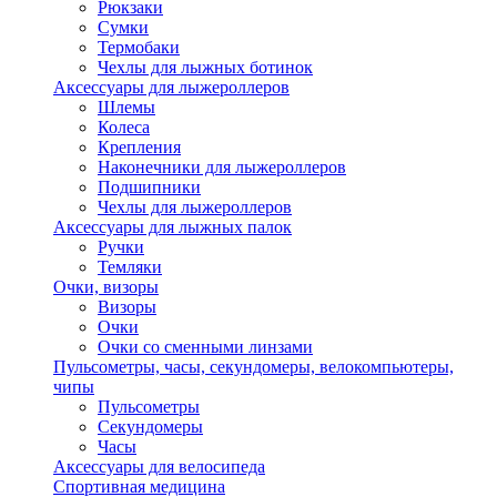
Рюкзаки
Сумки
Термобаки
Чехлы для лыжных ботинок
Аксессуары для лыжероллеров
Шлемы
Колеса
Крепления
Наконечники для лыжероллеров
Подшипники
Чехлы для лыжероллеров
Аксессуары для лыжных палок
Ручки
Темляки
Очки, визоры
Визоры
Очки
Очки со сменными линзами
Пульсометры, часы, секундомеры, велокомпьютеры,
чипы
Пульсометры
Секундомеры
Часы
Аксессуары для велосипеда
Спортивная медицина