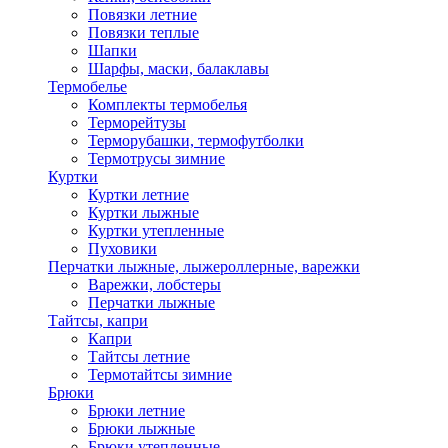
Повязки летние
Повязки теплые
Шапки
Шарфы, маски, балаклавы
Термобелье
Комплекты термобелья
Терморейтузы
Терморубашки, термофутболки
Термотрусы зимние
Куртки
Куртки летние
Куртки лыжные
Куртки утепленные
Пуховики
Перчатки лыжные, лыжероллерные, варежки
Варежки, лобстеры
Перчатки лыжные
Тайтсы, капри
Капри
Тайтсы летние
Термотайтсы зимние
Брюки
Брюки летние
Брюки лыжные
Брюки утепленные