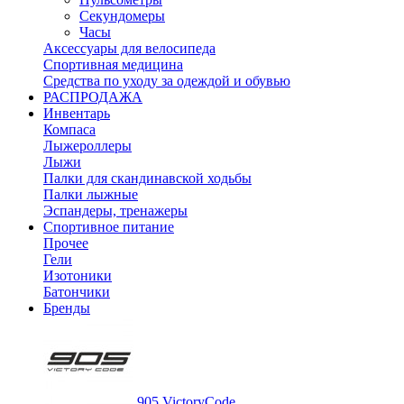
Секундомеры
Часы
Аксессуары для велосипеда
Спортивная медицина
Средства по уходу за одеждой и обувью
РАСПРОДАЖА
Инвентарь
Компаса
Лыжероллеры
Лыжи
Палки для скандинавской ходьбы
Палки лыжные
Эспандеры, тренажеры
Спортивное питание
Прочее
Гели
Изотоники
Батончики
Бренды
905 VictoryCode