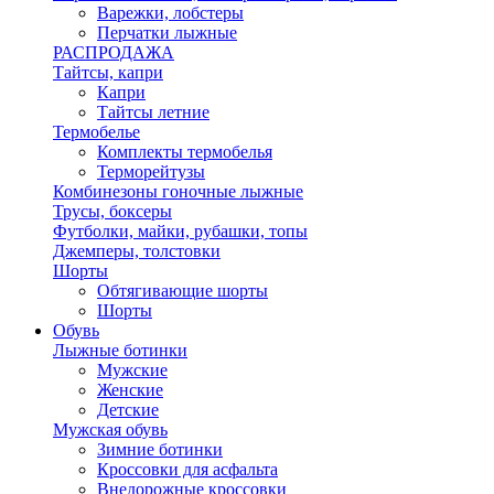
Варежки, лобстеры
Перчатки лыжные
РАСПРОДАЖА
Тайтсы, капри
Капри
Тайтсы летние
Термобелье
Комплекты термобелья
Терморейтузы
Комбинезоны гоночные лыжные
Трусы, боксеры
Футболки, майки, рубашки, топы
Джемперы, толстовки
Шорты
Обтягивающие шорты
Шорты
Обувь
Лыжные ботинки
Мужские
Женские
Детские
Мужская обувь
Зимние ботинки
Кроссовки для асфальта
Внедорожные кроссовки