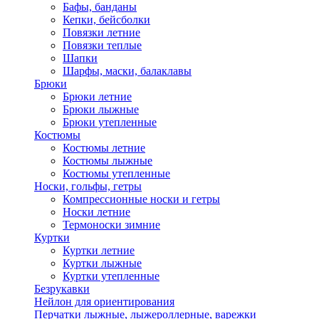
Бафы, банданы
Кепки, бейсболки
Повязки летние
Повязки теплые
Шапки
Шарфы, маски, балаклавы
Брюки
Брюки летние
Брюки лыжные
Брюки утепленные
Костюмы
Костюмы летние
Костюмы лыжные
Костюмы утепленные
Носки, гольфы, гетры
Компрессионные носки и гетры
Носки летние
Термоноски зимние
Куртки
Куртки летние
Куртки лыжные
Куртки утепленные
Безрукавки
Нейлон для ориентирования
Перчатки лыжные, лыжероллерные, варежки