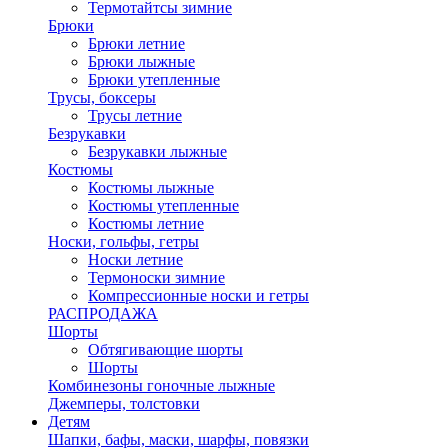
Термотайтсы зимние
Брюки
Брюки летние
Брюки лыжные
Брюки утепленные
Трусы, боксеры
Трусы летние
Безрукавки
Безрукавки лыжные
Костюмы
Костюмы лыжные
Костюмы утепленные
Костюмы летние
Носки, гольфы, гетры
Носки летние
Термоноски зимние
Компрессионные носки и гетры
РАСПРОДАЖА
Шорты
Обтягивающие шорты
Шорты
Комбинезоны гоночные лыжные
Джемперы, толстовки
Детям
Шапки, бафы, маски, шарфы, повязки