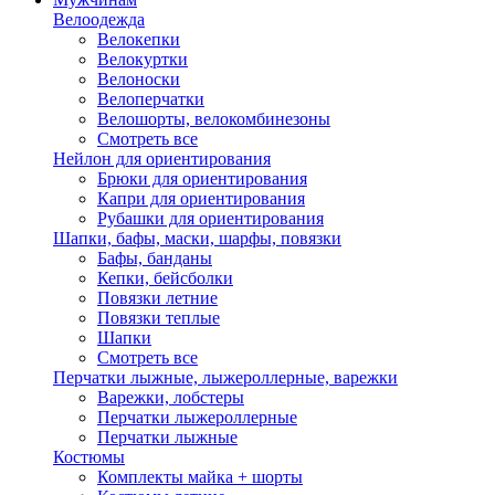
Велоодежда
Велокепки
Велокуртки
Велоноски
Велоперчатки
Велошорты, велокомбинезоны
Смотреть все
Нейлон для ориентирования
Брюки для ориентирования
Капри для ориентирования
Рубашки для ориентирования
Шапки, бафы, маски, шарфы, повязки
Бафы, банданы
Кепки, бейсболки
Повязки летние
Повязки теплые
Шапки
Смотреть все
Перчатки лыжные, лыжероллерные, варежки
Варежки, лобстеры
Перчатки лыжероллерные
Перчатки лыжные
Костюмы
Комплекты майка + шорты