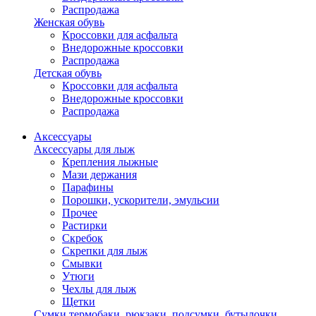
Распродажа
Женская обувь
Кроссовки для асфальта
Внедорожные кроссовки
Распродажа
Детская обувь
Кроссовки для асфальта
Внедорожные кроссовки
Распродажа
Аксессуары
Аксессуары для лыж
Крепления лыжные
Мази держания
Парафины
Порошки, ускорители, эмульсии
Прочее
Растирки
Скребок
Скрепки для лыж
Смывки
Утюги
Чехлы для лыж
Щетки
Сумки,термобаки, рюкзаки, подсумки, бутылочки,