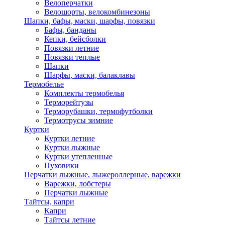
Велоперчатки
Велошорты, велокомбинезоны
Шапки, бафы, маски, шарфы, повязки
Бафы, банданы
Кепки, бейсболки
Повязки летние
Повязки теплые
Шапки
Шарфы, маски, балаклавы
Термобелье
Комплекты термобелья
Терморейтузы
Терморубашки, термофутболки
Термотрусы зимние
Куртки
Куртки летние
Куртки лыжные
Куртки утепленные
Пуховики
Перчатки лыжные, лыжероллерные, варежки
Варежки, лобстеры
Перчатки лыжные
Тайтсы, капри
Капри
Тайтсы летние