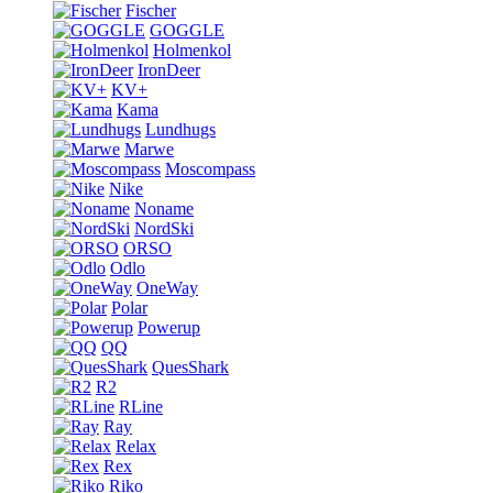
Fischer
GOGGLE
Holmenkol
IronDeer
KV+
Kama
Lundhugs
Marwe
Moscompass
Nike
Noname
NordSki
ORSO
Odlo
OneWay
Polar
Powerup
QQ
QuesShark
R2
RLine
Ray
Relax
Rex
Riko