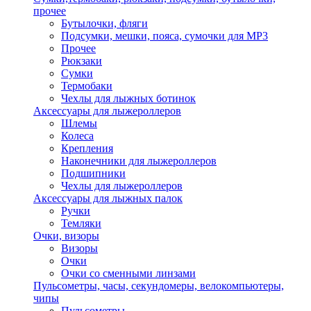
прочее
Бутылочки, фляги
Подсумки, мешки, пояса, сумочки для MP3
Прочее
Рюкзаки
Сумки
Термобаки
Чехлы для лыжных ботинок
Аксессуары для лыжероллеров
Шлемы
Колеса
Крепления
Наконечники для лыжероллеров
Подшипники
Чехлы для лыжероллеров
Аксессуары для лыжных палок
Ручки
Темляки
Очки, визоры
Визоры
Очки
Очки со сменными линзами
Пульсометры, часы, секундомеры, велокомпьютеры,
чипы
Пульсометры