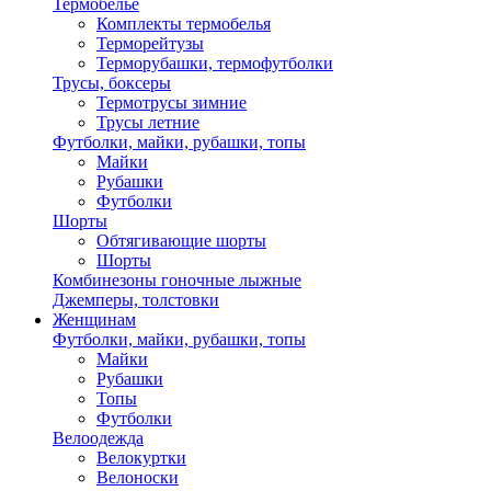
Термобелье
Комплекты термобелья
Терморейтузы
Терморубашки, термофутболки
Трусы, боксеры
Термотрусы зимние
Трусы летние
Футболки, майки, рубашки, топы
Майки
Рубашки
Футболки
Шорты
Обтягивающие шорты
Шорты
Комбинезоны гоночные лыжные
Джемперы, толстовки
Женщинам
Футболки, майки, рубашки, топы
Майки
Рубашки
Топы
Футболки
Велоодежда
Велокуртки
Велоноски