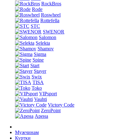
RockBros
Rode
Roswheel
Rottefella
STC
SWENOR
Salomon
Selekta
Shamov
Sigma
Spine
Start
Stayer
Swix
TISA
Toko
VIPsport
Vauhti
Victory Code
ZeroPoint
Арена
Мужчинам
Куртки