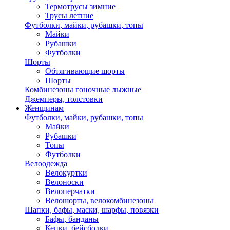
Термотрусы зимние
Трусы летние
Футболки, майки, рубашки, топы
Майки
Рубашки
Футболки
Шорты
Обтягивающие шорты
Шорты
Комбинезоны гоночные лыжные
Джемперы, толстовки
Женщинам
Футболки, майки, рубашки, топы
Майки
Рубашки
Топы
Футболки
Велоодежда
Велокуртки
Велоноски
Велоперчатки
Велошорты, велокомбинезоны
Шапки, бафы, маски, шарфы, повязки
Бафы, банданы
Кепки, бейсболки