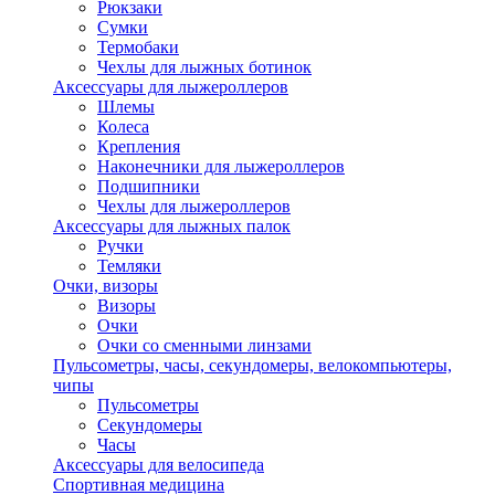
Рюкзаки
Сумки
Термобаки
Чехлы для лыжных ботинок
Аксессуары для лыжероллеров
Шлемы
Колеса
Крепления
Наконечники для лыжероллеров
Подшипники
Чехлы для лыжероллеров
Аксессуары для лыжных палок
Ручки
Темляки
Очки, визоры
Визоры
Очки
Очки со сменными линзами
Пульсометры, часы, секундомеры, велокомпьютеры,
чипы
Пульсометры
Секундомеры
Часы
Аксессуары для велосипеда
Спортивная медицина