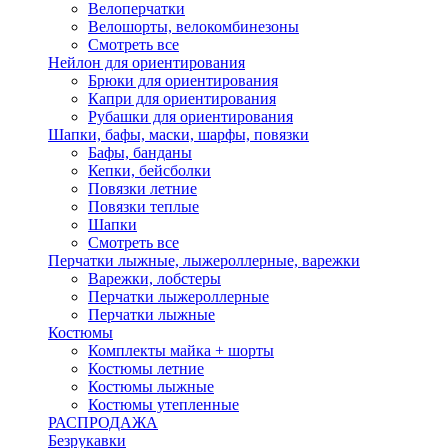
Велоперчатки
Велошорты, велокомбинезоны
Смотреть все
Нейлон для ориентирования
Брюки для ориентирования
Капри для ориентирования
Рубашки для ориентирования
Шапки, бафы, маски, шарфы, повязки
Бафы, банданы
Кепки, бейсболки
Повязки летние
Повязки теплые
Шапки
Смотреть все
Перчатки лыжные, лыжероллерные, варежки
Варежки, лобстеры
Перчатки лыжероллерные
Перчатки лыжные
Костюмы
Комплекты майка + шорты
Костюмы летние
Костюмы лыжные
Костюмы утепленные
РАСПРОДАЖА
Безрукавки