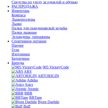
Средства по уходу за одеждой и обувью
РАСПРОДАЖА
Инвентарь
Компаса
Лыжероллеры
Лыжи
Палки для скандинавской ходьбы
Палки лыжные
Эспандеры, тренажеры
Спортивное питание
Прочее
Гели
Изотоники
Батончики
Бренды
905 VictoryCode
ARS
ARTORIGIN
Adidas
Asics
Atomic
BBB
BBTape
Bjorn Daehlie
Buff