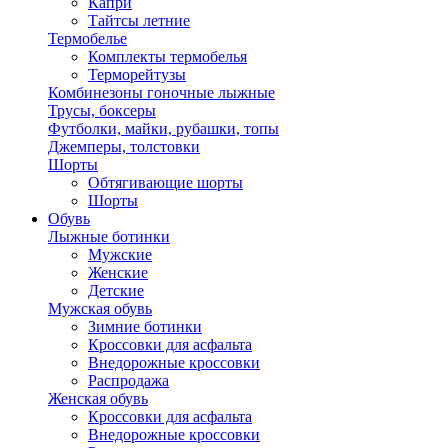
Капри
Тайтсы летние
Термобелье
Комплекты термобелья
Терморейтузы
Комбинезоны гоночные лыжные
Трусы, боксеры
Футболки, майки, рубашки, топы
Джемперы, толстовки
Шорты
Обтягивающие шорты
Шорты
Обувь
Лыжные ботинки
Мужские
Женские
Детские
Мужская обувь
Зимние ботинки
Кроссовки для асфальта
Внедорожные кроссовки
Распродажа
Женская обувь
Кроссовки для асфальта
Внедорожные кроссовки