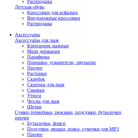
Распродажа
Детская обувь
Кроссовки для асфальта
Внедорожные кроссовки
Распродажа
Аксессуары
Аксессуары для лыж
Крепления лыжные
Мази держания
Парафины
Порошки, ускорители, эмульсии
Прочее
Растирки
Скребок
Скрепки для лыж
Смывки
Утюги
Чехлы для лыж
Щетки
Сумки,термобаки, рюкзаки, подсумки, бутылочки,
прочее
Бутылочки, фляги
Подсумки, мешки, пояса, сумочки для MP3
Прочее