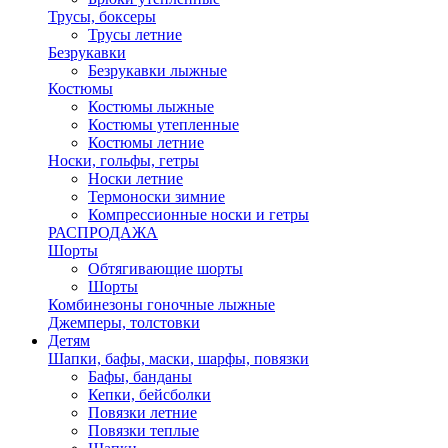
Трусы, боксеры
Трусы летние
Безрукавки
Безрукавки лыжные
Костюмы
Костюмы лыжные
Костюмы утепленные
Костюмы летние
Носки, гольфы, гетры
Носки летние
Термоноски зимние
Компрессионные носки и гетры
РАСПРОДАЖА
Шорты
Обтягивающие шорты
Шорты
Комбинезоны гоночные лыжные
Джемперы, толстовки
Детям
Шапки, бафы, маски, шарфы, повязки
Бафы, банданы
Кепки, бейсболки
Повязки летние
Повязки теплые