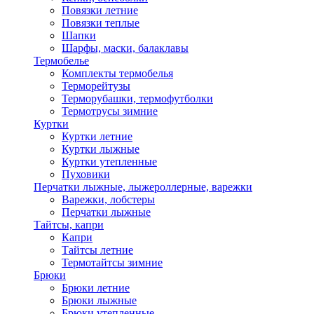
Повязки летние
Повязки теплые
Шапки
Шарфы, маски, балаклавы
Термобелье
Комплекты термобелья
Терморейтузы
Терморубашки, термофутболки
Термотрусы зимние
Куртки
Куртки летние
Куртки лыжные
Куртки утепленные
Пуховики
Перчатки лыжные, лыжероллерные, варежки
Варежки, лобстеры
Перчатки лыжные
Тайтсы, капри
Капри
Тайтсы летние
Термотайтсы зимние
Брюки
Брюки летние
Брюки лыжные
Брюки утепленные