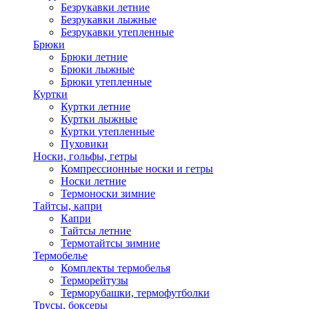
Безрукавки летние
Безрукавки лыжные
Безрукавки утепленные
Брюки
Брюки летние
Брюки лыжные
Брюки утепленные
Куртки
Куртки летние
Куртки лыжные
Куртки утепленные
Пуховики
Носки, гольфы, гетры
Компрессионные носки и гетры
Носки летние
Термоноски зимние
Тайтсы, капри
Капри
Тайтсы летние
Термотайтсы зимние
Термобелье
Комплекты термобелья
Терморейтузы
Терморубашки, термофутболки
Трусы, боксеры