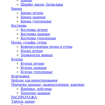
Шапки
Шарфы, маски, балаклавы
Брюки
Брюки летние
Брюки лыжные
Брюки утепленные
Костюмы
Костюмы летние
Костюмы лыжные
Костюмы утепленные
Носки, гольфы, гетры
Компрессионные носки и гетры
Носки летние
Термоноски зимние
Куртки
Куртки летние
Куртки лыжные
Куртки утепленные
Безрукавки
Нейлон для ориентирования
Перчатки лыжные, лыжероллерные, варежки
Варежки, лобстеры
Перчатки лыжные
РАСПРОДАЖА
Тайтсы, капри