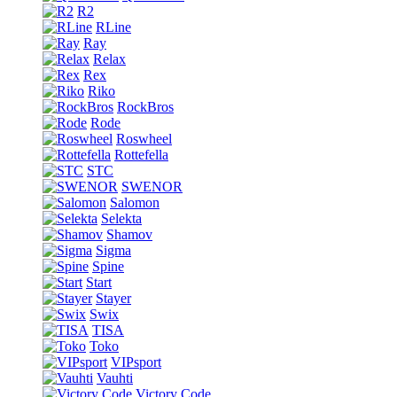
R2
RLine
Ray
Relax
Rex
Riko
RockBros
Rode
Roswheel
Rottefella
STC
SWENOR
Salomon
Selekta
Shamov
Sigma
Spine
Start
Stayer
Swix
TISA
Toko
VIPsport
Vauhti
Victory Code