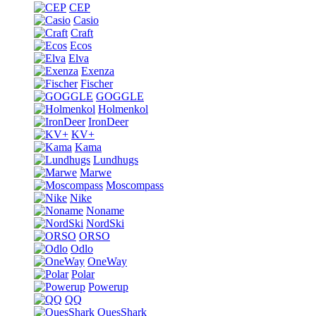
CEP
Casio
Craft
Ecos
Elva
Exenza
Fischer
GOGGLE
Holmenkol
IronDeer
KV+
Kama
Lundhugs
Marwe
Moscompass
Nike
Noname
NordSki
ORSO
Odlo
OneWay
Polar
Powerup
QQ
QuesShark