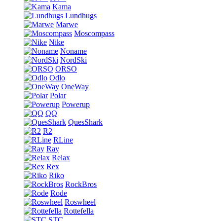
Kama
Lundhugs
Marwe
Moscompass
Nike
Noname
NordSki
ORSO
Odlo
OneWay
Polar
Powerup
QQ
QuesShark
R2
RLine
Ray
Relax
Rex
Riko
RockBros
Rode
Roswheel
Rottefella
STC