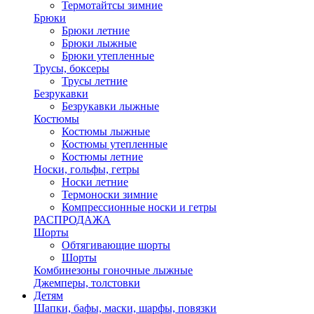
Термотайтсы зимние
Брюки
Брюки летние
Брюки лыжные
Брюки утепленные
Трусы, боксеры
Трусы летние
Безрукавки
Безрукавки лыжные
Костюмы
Костюмы лыжные
Костюмы утепленные
Костюмы летние
Носки, гольфы, гетры
Носки летние
Термоноски зимние
Компрессионные носки и гетры
РАСПРОДАЖА
Шорты
Обтягивающие шорты
Шорты
Комбинезоны гоночные лыжные
Джемперы, толстовки
Детям
Шапки, бафы, маски, шарфы, повязки