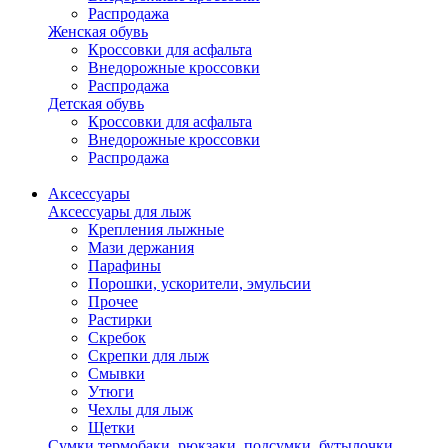
Распродажа
Женская обувь
Кроссовки для асфальта
Внедорожные кроссовки
Распродажа
Детская обувь
Кроссовки для асфальта
Внедорожные кроссовки
Распродажа
Аксессуары
Аксессуары для лыж
Крепления лыжные
Мази держания
Парафины
Порошки, ускорители, эмульсии
Прочее
Растирки
Скребок
Скрепки для лыж
Смывки
Утюги
Чехлы для лыж
Щетки
Сумки,термобаки, рюкзаки, подсумки, бутылочки,