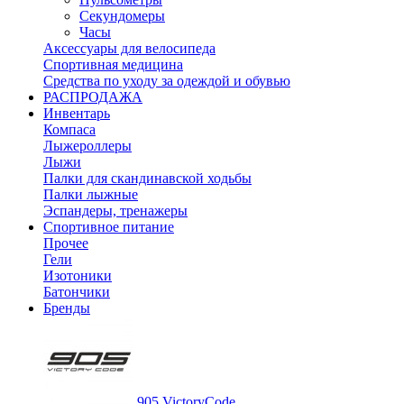
Секундомеры
Часы
Аксессуары для велосипеда
Спортивная медицина
Средства по уходу за одеждой и обувью
РАСПРОДАЖА
Инвентарь
Компаса
Лыжероллеры
Лыжи
Палки для скандинавской ходьбы
Палки лыжные
Эспандеры, тренажеры
Спортивное питание
Прочее
Гели
Изотоники
Батончики
Бренды
905 VictoryCode