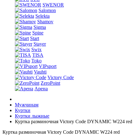
SWENOR
Salomon
Selekta
Shamov
Sigma
Spine
Start
Stayer
Swix
TISA
Toko
VIPsport
Vauhti
Victory Code
ZeroPoint
Арена
Мужчинам
Куртки
Куртки лыжные
Куртка разминочная Victory Code DYNAMIC W224 red
Куртка разминочная Victory Code DYNAMIC W224 red