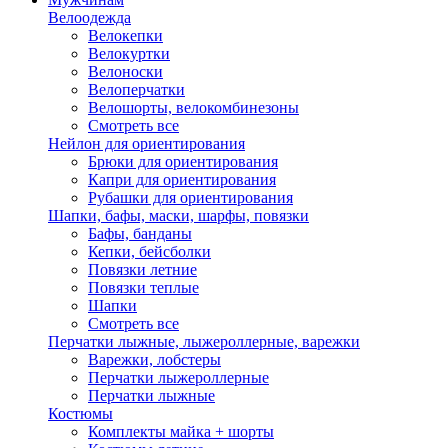
Велоодежда
Велокепки
Велокуртки
Велоноски
Велоперчатки
Велошорты, велокомбинезоны
Смотреть все
Нейлон для ориентирования
Брюки для ориентирования
Капри для ориентирования
Рубашки для ориентирования
Шапки, бафы, маски, шарфы, повязки
Бафы, банданы
Кепки, бейсболки
Повязки летние
Повязки теплые
Шапки
Смотреть все
Перчатки лыжные, лыжероллерные, варежки
Варежки, лобстеры
Перчатки лыжероллерные
Перчатки лыжные
Костюмы
Комплекты майка + шорты