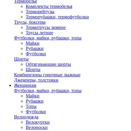
Термобелье
Комплекты термобелья
Терморейтузы
Терморубашки, термофутболки
Трусы, боксеры
Термотрусы зимние
Трусы летние
Футболки, майки, рубашки, топы
Майки
Рубашки
Футболки
Шорты
Обтягивающие шорты
Шорты
Комбинезоны гоночные лыжные
Джемперы, толстовки
Женщинам
Футболки, майки, рубашки, топы
Майки
Рубашки
Топы
Футболки
Велоодежда
Велокуртки
Велоноски