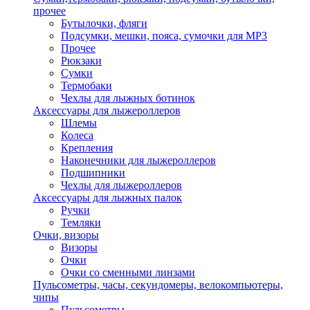
прочее
Бутылочки, фляги
Подсумки, мешки, пояса, сумочки для MP3
Прочее
Рюкзаки
Сумки
Термобаки
Чехлы для лыжных ботинок
Аксессуары для лыжероллеров
Шлемы
Колеса
Крепления
Наконечники для лыжероллеров
Подшипники
Чехлы для лыжероллеров
Аксессуары для лыжных палок
Ручки
Темляки
Очки, визоры
Визоры
Очки
Очки со сменными линзами
Пульсометры, часы, секундомеры, велокомпьютеры,
чипы
Пульсометры