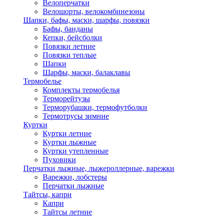
Велоперчатки
Велошорты, велокомбинезоны
Шапки, бафы, маски, шарфы, повязки
Бафы, банданы
Кепки, бейсболки
Повязки летние
Повязки теплые
Шапки
Шарфы, маски, балаклавы
Термобелье
Комплекты термобелья
Терморейтузы
Терморубашки, термофутболки
Термотрусы зимние
Куртки
Куртки летние
Куртки лыжные
Куртки утепленные
Пуховики
Перчатки лыжные, лыжероллерные, варежки
Варежки, лобстеры
Перчатки лыжные
Тайтсы, капри
Капри
Тайтсы летние