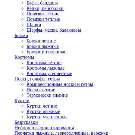
Бафы, банданы
Кепки, бейсболки
Повязки летние
Повязки теплые
Шапки
Шарфы, маски, балаклавы
Брюки
Брюки летние
Брюки лыжные
Брюки утепленные
Костюмы
Костюмы летние
Костюмы лыжные
Костюмы утепленные
Носки, гольфы, гетры
Компрессионные носки и гетры
Носки летние
Термоноски зимние
Куртки
Куртки летние
Куртки лыжные
Куртки утепленные
Безрукавки
Нейлон для ориентирования
Перчатки лыжные, лыжероллерные, варежки