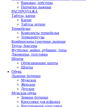
Варежки, лобстеры
Перчатки лыжные
РАСПРОДАЖА
Тайтсы, капри
Капри
Тайтсы летние
Термобелье
Комплекты термобелья
Терморейтузы
Комбинезоны гоночные лыжные
Трусы, боксеры
Футболки, майки, рубашки, топы
Джемперы, толстовки
Шорты
Обтягивающие шорты
Шорты
Обувь
Лыжные ботинки
Мужские
Женские
Детские
Мужская обувь
Зимние ботинки
Кроссовки для асфальта
Внедорожные кроссовки