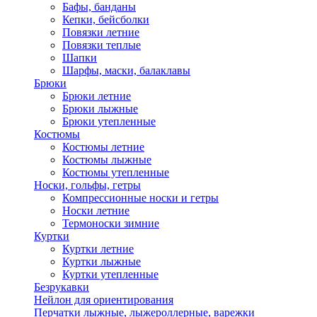
Бафы, банданы
Кепки, бейсболки
Повязки летние
Повязки теплые
Шапки
Шарфы, маски, балаклавы
Брюки
Брюки летние
Брюки лыжные
Брюки утепленные
Костюмы
Костюмы летние
Костюмы лыжные
Костюмы утепленные
Носки, гольфы, гетры
Компрессионные носки и гетры
Носки летние
Термоноски зимние
Куртки
Куртки летние
Куртки лыжные
Куртки утепленные
Безрукавки
Нейлон для ориентирования
Перчатки лыжные, лыжероллерные, варежки