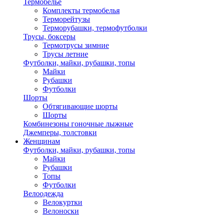
Термобелье
Комплекты термобелья
Терморейтузы
Терморубашки, термофутболки
Трусы, боксеры
Термотрусы зимние
Трусы летние
Футболки, майки, рубашки, топы
Майки
Рубашки
Футболки
Шорты
Обтягивающие шорты
Шорты
Комбинезоны гоночные лыжные
Джемперы, толстовки
Женщинам
Футболки, майки, рубашки, топы
Майки
Рубашки
Топы
Футболки
Велоодежда
Велокуртки
Велоноски