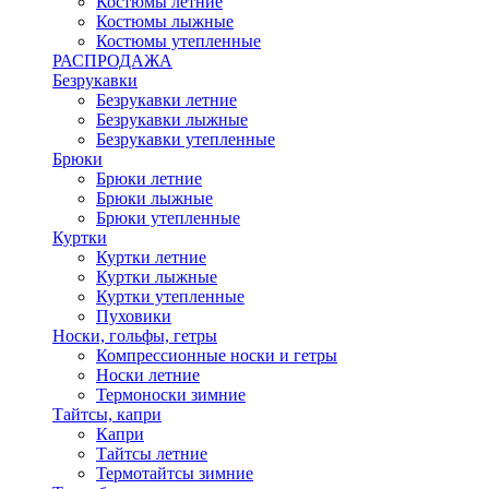
Костюмы летние
Костюмы лыжные
Костюмы утепленные
РАСПРОДАЖА
Безрукавки
Безрукавки летние
Безрукавки лыжные
Безрукавки утепленные
Брюки
Брюки летние
Брюки лыжные
Брюки утепленные
Куртки
Куртки летние
Куртки лыжные
Куртки утепленные
Пуховики
Носки, гольфы, гетры
Компрессионные носки и гетры
Носки летние
Термоноски зимние
Тайтсы, капри
Капри
Тайтсы летние
Термотайтсы зимние