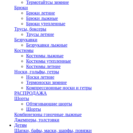
Термотайтсы зимние
Брюки
Брюки летние
Брюки лыжные
Брюки утепленные
Трусы, боксеры
Трусы летние
Безрукавки
Безрукавки лыжные
Костюмы
Костюмы лыжные
Костюмы утепленные
Костюмы летние
Носки, гольфы, гетры
Носки летние
Термоноски зимние
Компрессионные носки и гетры
РАСПРОДАЖА
Шорты
Обтягивающие шорты
Шорты
Комбинезоны гоночные лыжные
Джемперы, толстовки
Детям
Шапки, бафы, маски, шарфы, повязки