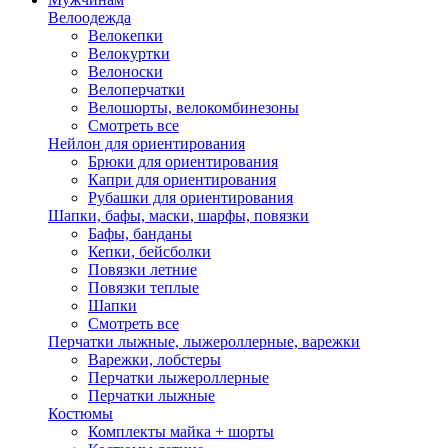
Велоодежда
Велокепки
Велокуртки
Велоноски
Велоперчатки
Велошорты, велокомбинезоны
Смотреть все
Нейлон для ориентирования
Брюки для ориентирования
Капри для ориентирования
Рубашки для ориентирования
Шапки, бафы, маски, шарфы, повязки
Бафы, банданы
Кепки, бейсболки
Повязки летние
Повязки теплые
Шапки
Смотреть все
Перчатки лыжные, лыжероллерные, варежки
Варежки, лобстеры
Перчатки лыжероллерные
Перчатки лыжные
Костюмы
Комплекты майка + шорты