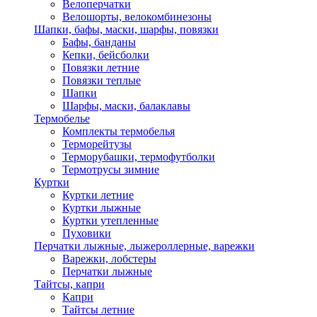
Велоперчатки
Велошорты, велокомбинезоны
Шапки, бафы, маски, шарфы, повязки
Бафы, банданы
Кепки, бейсболки
Повязки летние
Повязки теплые
Шапки
Шарфы, маски, балаклавы
Термобелье
Комплекты термобелья
Терморейтузы
Терморубашки, термофутболки
Термотрусы зимние
Куртки
Куртки летние
Куртки лыжные
Куртки утепленные
Пуховики
Перчатки лыжные, лыжероллерные, варежки
Варежки, лобстеры
Перчатки лыжные
Тайтсы, капри
Капри
Тайтсы летние