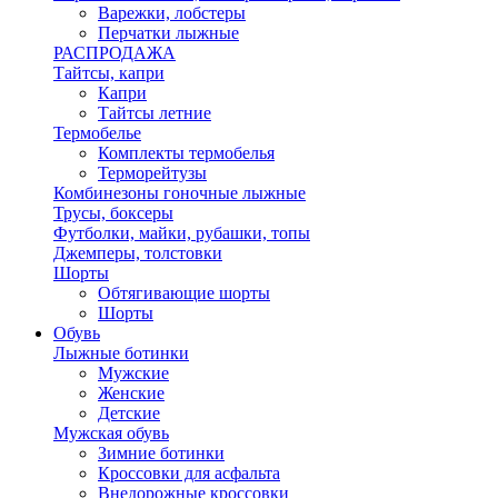
Варежки, лобстеры
Перчатки лыжные
РАСПРОДАЖА
Тайтсы, капри
Капри
Тайтсы летние
Термобелье
Комплекты термобелья
Терморейтузы
Комбинезоны гоночные лыжные
Трусы, боксеры
Футболки, майки, рубашки, топы
Джемперы, толстовки
Шорты
Обтягивающие шорты
Шорты
Обувь
Лыжные ботинки
Мужские
Женские
Детские
Мужская обувь
Зимние ботинки
Кроссовки для асфальта
Внедорожные кроссовки