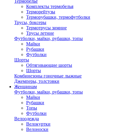
Термобелье
Комплекты термобелья
Терморейтузы
Терморубашки, термофутболки
Трусы, боксеры
Термотрусы зимние
Трусы летние
Футболки, майки, рубашки, топы
Майки
Рубашки
Футболки
Шорты
Обтягивающие шорты
Шорты
Комбинезоны гоночные лыжные
Джемперы, толстовки
Женщинам
Футболки, майки, рубашки, топы
Майки
Рубашки
Топы
Футболки
Велоодежда
Велокуртки
Велоноски