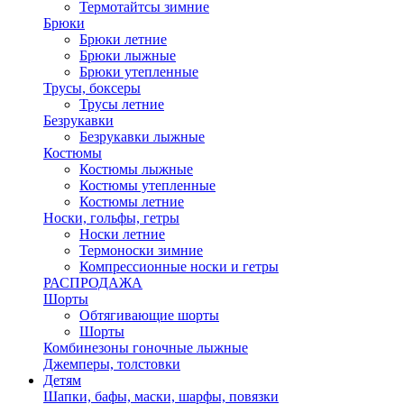
Термотайтсы зимние
Брюки
Брюки летние
Брюки лыжные
Брюки утепленные
Трусы, боксеры
Трусы летние
Безрукавки
Безрукавки лыжные
Костюмы
Костюмы лыжные
Костюмы утепленные
Костюмы летние
Носки, гольфы, гетры
Носки летние
Термоноски зимние
Компрессионные носки и гетры
РАСПРОДАЖА
Шорты
Обтягивающие шорты
Шорты
Комбинезоны гоночные лыжные
Джемперы, толстовки
Детям
Шапки, бафы, маски, шарфы, повязки