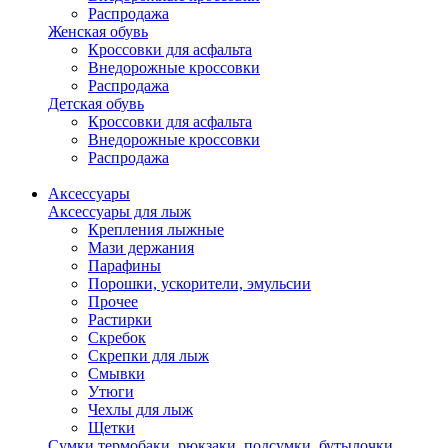
Распродажа
Женская обувь
Кроссовки для асфальта
Внедорожные кроссовки
Распродажа
Детская обувь
Кроссовки для асфальта
Внедорожные кроссовки
Распродажа
Аксессуары
Аксессуары для лыж
Крепления лыжные
Мази держания
Парафины
Порошки, ускорители, эмульсии
Прочее
Растирки
Скребок
Скрепки для лыж
Смывки
Утюги
Чехлы для лыж
Щетки
Сумки,термобаки, рюкзаки, подсумки, бутылочки,