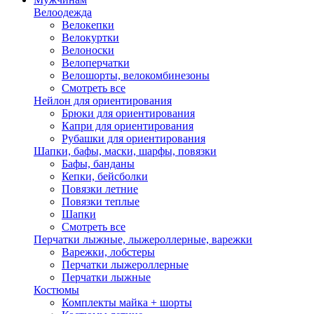
Велоодежда
Велокепки
Велокуртки
Велоноски
Велоперчатки
Велошорты, велокомбинезоны
Смотреть все
Нейлон для ориентирования
Брюки для ориентирования
Капри для ориентирования
Рубашки для ориентирования
Шапки, бафы, маски, шарфы, повязки
Бафы, банданы
Кепки, бейсболки
Повязки летние
Повязки теплые
Шапки
Смотреть все
Перчатки лыжные, лыжероллерные, варежки
Варежки, лобстеры
Перчатки лыжероллерные
Перчатки лыжные
Костюмы
Комплекты майка + шорты