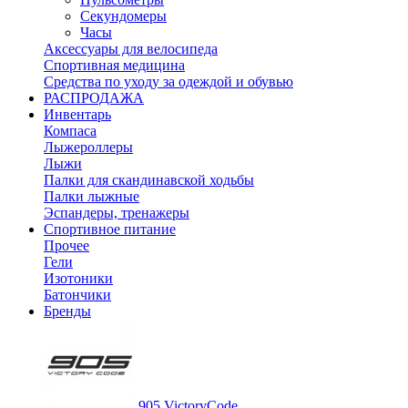
Секундомеры
Часы
Аксессуары для велосипеда
Спортивная медицина
Средства по уходу за одеждой и обувью
РАСПРОДАЖА
Инвентарь
Компаса
Лыжероллеры
Лыжи
Палки для скандинавской ходьбы
Палки лыжные
Эспандеры, тренажеры
Спортивное питание
Прочее
Гели
Изотоники
Батончики
Бренды
905 VictoryCode