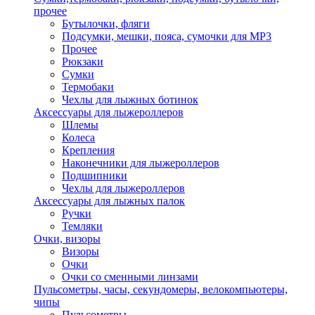
прочее
Бутылочки, фляги
Подсумки, мешки, пояса, сумочки для MP3
Прочее
Рюкзаки
Сумки
Термобаки
Чехлы для лыжных ботинок
Аксессуары для лыжероллеров
Шлемы
Колеса
Крепления
Наконечники для лыжероллеров
Подшипники
Чехлы для лыжероллеров
Аксессуары для лыжных палок
Ручки
Темляки
Очки, визоры
Визоры
Очки
Очки со сменными линзами
Пульсометры, часы, секундомеры, велокомпьютеры,
чипы
Пульсометры