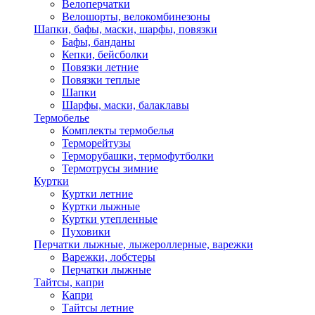
Велоперчатки
Велошорты, велокомбинезоны
Шапки, бафы, маски, шарфы, повязки
Бафы, банданы
Кепки, бейсболки
Повязки летние
Повязки теплые
Шапки
Шарфы, маски, балаклавы
Термобелье
Комплекты термобелья
Терморейтузы
Терморубашки, термофутболки
Термотрусы зимние
Куртки
Куртки летние
Куртки лыжные
Куртки утепленные
Пуховики
Перчатки лыжные, лыжероллерные, варежки
Варежки, лобстеры
Перчатки лыжные
Тайтсы, капри
Капри
Тайтсы летние