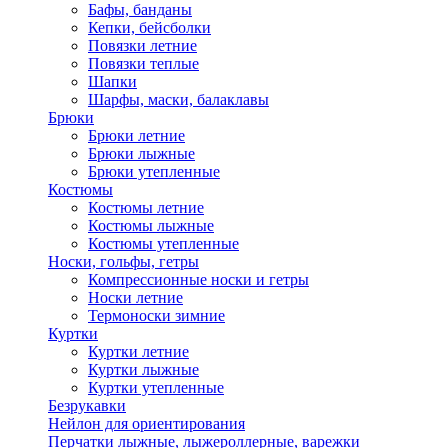
Бафы, банданы
Кепки, бейсболки
Повязки летние
Повязки теплые
Шапки
Шарфы, маски, балаклавы
Брюки
Брюки летние
Брюки лыжные
Брюки утепленные
Костюмы
Костюмы летние
Костюмы лыжные
Костюмы утепленные
Носки, гольфы, гетры
Компрессионные носки и гетры
Носки летние
Термоноски зимние
Куртки
Куртки летние
Куртки лыжные
Куртки утепленные
Безрукавки
Нейлон для ориентирования
Перчатки лыжные, лыжероллерные, варежки