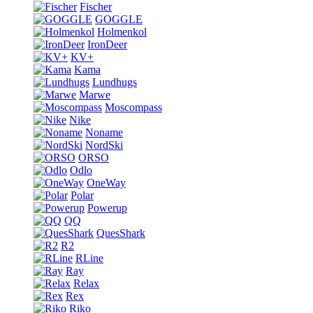
Fischer
GOGGLE
Holmenkol
IronDeer
KV+
Kama
Lundhugs
Marwe
Moscompass
Nike
Noname
NordSki
ORSO
Odlo
OneWay
Polar
Powerup
QQ
QuesShark
R2
RLine
Ray
Relax
Rex
Riko