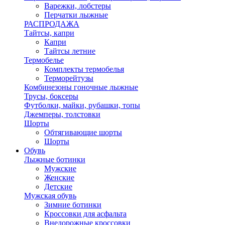
Варежки, лобстеры
Перчатки лыжные
РАСПРОДАЖА
Тайтсы, капри
Капри
Тайтсы летние
Термобелье
Комплекты термобелья
Терморейтузы
Комбинезоны гоночные лыжные
Трусы, боксеры
Футболки, майки, рубашки, топы
Джемперы, толстовки
Шорты
Обтягивающие шорты
Шорты
Обувь
Лыжные ботинки
Мужские
Женские
Детские
Мужская обувь
Зимние ботинки
Кроссовки для асфальта
Внедорожные кроссовки