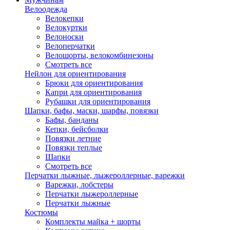
Велоодежда
Велокепки
Велокуртки
Велоноски
Велоперчатки
Велошорты, велокомбинезоны
Смотреть все
Нейлон для ориентирования
Брюки для ориентирования
Капри для ориентирования
Рубашки для ориентирования
Шапки, бафы, маски, шарфы, повязки
Бафы, банданы
Кепки, бейсболки
Повязки летние
Повязки теплые
Шапки
Смотреть все
Перчатки лыжные, лыжероллерные, варежки
Варежки, лобстеры
Перчатки лыжероллерные
Перчатки лыжные
Костюмы
Комплекты майка + шорты