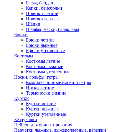
Бафы, банданы
Кепки, бейсболки
Повязки летние
Повязки теплые
Шапки
Шарфы, маски, балаклавы
Брюки
Брюки летние
Брюки лыжные
Брюки утепленные
Костюмы
Костюмы летние
Костюмы лыжные
Костюмы утепленные
Носки, гольфы, гетры
Компрессионные носки и гетры
Носки летние
Термоноски зимние
Куртки
Куртки летние
Куртки лыжные
Куртки утепленные
Безрукавки
Нейлон для ориентирования
Перчатки лыжные, лыжероллерные, варежки