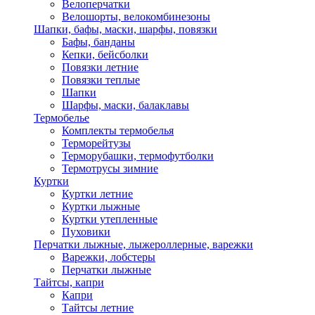
Велоперчатки
Велошорты, велокомбинезоны
Шапки, бафы, маски, шарфы, повязки
Бафы, банданы
Кепки, бейсболки
Повязки летние
Повязки теплые
Шапки
Шарфы, маски, балаклавы
Термобелье
Комплекты термобелья
Терморейтузы
Терморубашки, термофутболки
Термотрусы зимние
Куртки
Куртки летние
Куртки лыжные
Куртки утепленные
Пуховики
Перчатки лыжные, лыжероллерные, варежки
Варежки, лобстеры
Перчатки лыжные
Тайтсы, капри
Капри
Тайтсы летние