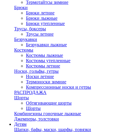
Термотайтсы зимние
Брюки
Брюки летние
Брюки лыжные
Брюки утепленные
Трусы, боксеры
Трусы летние
Безрукавки
Безрукавки лыжные
Костюмы
Костюмы лыжные
Костюмы утепленные
Костюмы летние
Носки, гольфы, гетры
Носки летние
Термоноски зимние
Компрессионные носки и гетры
РАСПРОДАЖА
Шорты
Обтягивающие шорты
Шорты
Комбинезоны гоночные лыжные
Джемперы, толстовки
Детям
Шапки, бафы, маски, шарфы, повязки