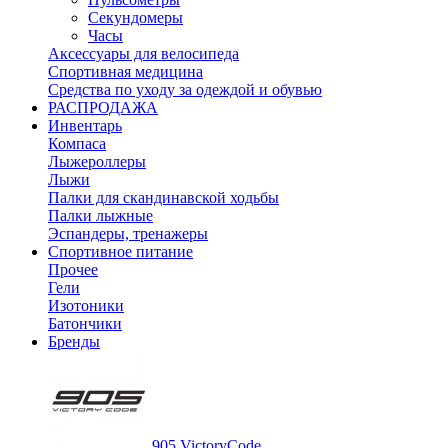
Секундомеры
Часы
Аксессуары для велосипеда
Спортивная медицина
Средства по уходу за одеждой и обувью
РАСПРОДАЖА
Инвентарь
Компаса
Лыжероллеры
Лыжи
Палки для скандинавской ходьбы
Палки лыжные
Эспандеры, тренажеры
Спортивное питание
Прочее
Гели
Изотоники
Батончики
Бренды
905 VictoryCode