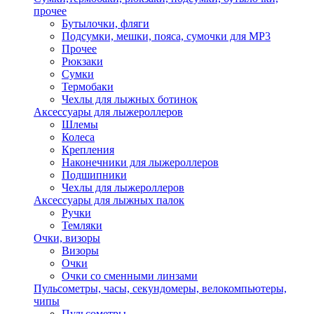
прочее
Бутылочки, фляги
Подсумки, мешки, пояса, сумочки для MP3
Прочее
Рюкзаки
Сумки
Термобаки
Чехлы для лыжных ботинок
Аксессуары для лыжероллеров
Шлемы
Колеса
Крепления
Наконечники для лыжероллеров
Подшипники
Чехлы для лыжероллеров
Аксессуары для лыжных палок
Ручки
Темляки
Очки, визоры
Визоры
Очки
Очки со сменными линзами
Пульсометры, часы, секундомеры, велокомпьютеры,
чипы
Пульсометры