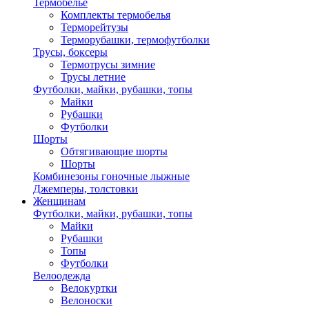
Термобелье
Комплекты термобелья
Терморейтузы
Терморубашки, термофутболки
Трусы, боксеры
Термотрусы зимние
Трусы летние
Футболки, майки, рубашки, топы
Майки
Рубашки
Футболки
Шорты
Обтягивающие шорты
Шорты
Комбинезоны гоночные лыжные
Джемперы, толстовки
Женщинам
Футболки, майки, рубашки, топы
Майки
Рубашки
Топы
Футболки
Велоодежда
Велокуртки
Велоноски