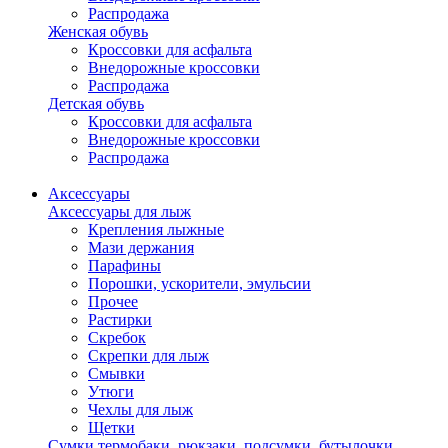
Распродажа
Женская обувь
Кроссовки для асфальта
Внедорожные кроссовки
Распродажа
Детская обувь
Кроссовки для асфальта
Внедорожные кроссовки
Распродажа
Аксессуары
Аксессуары для лыж
Крепления лыжные
Мази держания
Парафины
Порошки, ускорители, эмульсии
Прочее
Растирки
Скребок
Скрепки для лыж
Смывки
Утюги
Чехлы для лыж
Щетки
Сумки,термобаки, рюкзаки, подсумки, бутылочки,