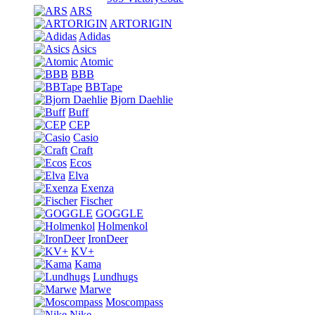
ARS
ARTORIGIN
Adidas
Asics
Atomic
BBB
BBTape
Bjorn Daehlie
Buff
CEP
Casio
Craft
Ecos
Elva
Exenza
Fischer
GOGGLE
Holmenkol
IronDeer
KV+
Kama
Lundhugs
Marwe
Moscompass
Nike