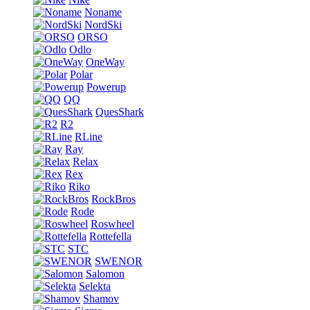
Noname
NordSki
ORSO
Odlo
OneWay
Polar
Powerup
QQ
QuesShark
R2
RLine
Ray
Relax
Rex
Riko
RockBros
Rode
Roswheel
Rottefella
STC
SWENOR
Salomon
Selekta
Shamov