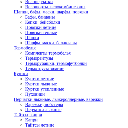
Велоперчатки
Велошорты, велокомбинезоны
Шапки, бафы, маски, шарфы, повязки
Бафы, банданы
Кепки, бейсболки
Повязки летние
Повязки теплые
Шапки
Шарфы, маски, балаклавы
Термобелье
Комплекты термобелья
Терморейтузы
Терморубашки, термофутболки
Термотрусы зимние
Куртки
Куртки летние
Куртки лыжные
Куртки утепленные
Пуховики
Перчатки лыжные, лыжероллерные, варежки
Варежки, лобстеры
Перчатки лыжные
Тайтсы, капри
Капри
Тайтсы летние