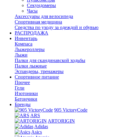
Секундомеры
Часы
Аксессуары для велосипеда
Спортивная медицина
Средства по уходу за одеждой и обувью
РАСПРОДАЖА
Инвентарь
Компаса
Лыжероллеры
Лыжи
Палки для скандинавской ходьбы
Палки лыжные
Эспандеры, тренажеры
Спортивное питание
Прочее
Гели
Изотоники
Батончики
Бренды
905 VictoryCode
ARS
ARTORIGIN
Adidas
Asics