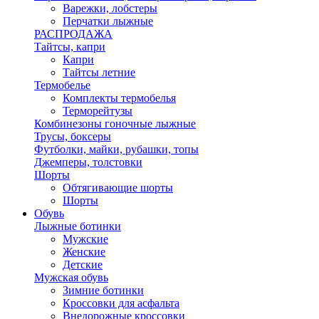
Варежки, лобстеры
Перчатки лыжные
РАСПРОДАЖА
Тайтсы, капри
Капри
Тайтсы летние
Термобелье
Комплекты термобелья
Терморейтузы
Комбинезоны гоночные лыжные
Трусы, боксеры
Футболки, майки, рубашки, топы
Джемперы, толстовки
Шорты
Обтягивающие шорты
Шорты
Обувь
Лыжные ботинки
Мужские
Женские
Детские
Мужская обувь
Зимние ботинки
Кроссовки для асфальта
Внедорожные кроссовки