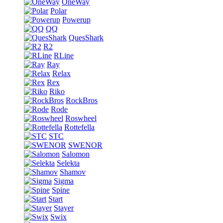
OneWay
Polar
Powerup
QQ
QuesShark
R2
RLine
Ray
Relax
Rex
Riko
RockBros
Rode
Roswheel
Rottefella
STC
SWENOR
Salomon
Selekta
Shamov
Sigma
Spine
Start
Stayer
Swix