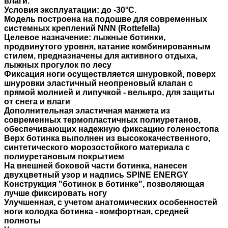
влаги.
Условия эксплуатации: до -30°С.
Модель построена на подошве для современных
системных креплений NNN (Rottefella)
Целевое назначение: лыжные ботинки,
продвинутого уровня, катание комбинированным
стилем, предназначены для активного отдыха,
лыжных прогулок по лесу
Фиксация ноги осуществляется шнуровкой, поверх
шнуровки эластичный неопреновый клапан с
прямой молнией и липучкой - велькро, для защиты
от снега и влаги
Дополнительная эластичная манжета из
современных термопластичных полиуретанов,
обеспечивающих надежную фиксацию голеностопа
Верх ботинка выполнен из высококачественного,
синтетического морозостойкого материала с
полиуретановым покрытием
На внешней боковой части ботинка, нанесен
двухцветный узор и надпись SPINE ENERGY
Конструкция "ботинок в ботинке", позволяющая
лучше фиксировать ногу
Улучшенная, с учетом анатомических особенностей
ноги колодка ботинка - комфортная, средней
полноты