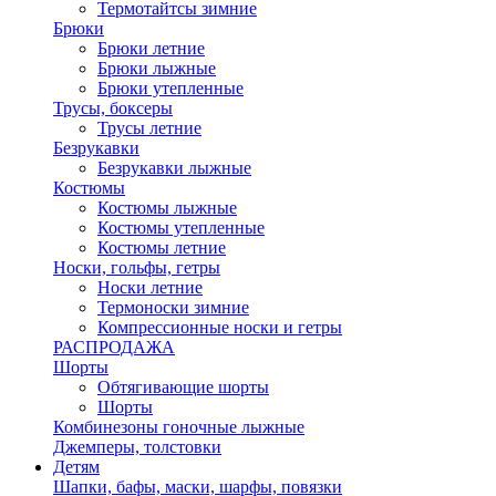
Термотайтсы зимние
Брюки
Брюки летние
Брюки лыжные
Брюки утепленные
Трусы, боксеры
Трусы летние
Безрукавки
Безрукавки лыжные
Костюмы
Костюмы лыжные
Костюмы утепленные
Костюмы летние
Носки, гольфы, гетры
Носки летние
Термоноски зимние
Компрессионные носки и гетры
РАСПРОДАЖА
Шорты
Обтягивающие шорты
Шорты
Комбинезоны гоночные лыжные
Джемперы, толстовки
Детям
Шапки, бафы, маски, шарфы, повязки