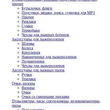
прочее
Бутылочки, фляги
Подсумки, мешки, пояса, сумочки для MP3
Прочее
Рюкзаки
Сумки
Термобаки
Чехлы для лыжных ботинок
Аксессуары для лыжероллеров
Шлемы
Колеса
Крепления
Наконечники для лыжероллеров
Подшипники
Чехлы для лыжероллеров
Аксессуары для лыжных палок
Ручки
Темляки
Очки, визоры
Визоры
Очки
Очки со сменными линзами
Пульсометры, часы, секундомеры, велокомпьютеры,
чипы
Пульсометры