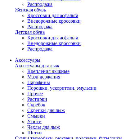
Распродажа
Женская обувь
Кроссовки для асфальта
Внедорожные кроссовки
Распродажа
Детская обувь
Кроссовки для асфальта
Внедорожные кроссовки
Распродажа
Аксессуары
Аксессуары для лыж
Крепления лыжные
Мази держания
Парафины
Порошки, ускорители, эмульсии
Прочее
Растирки
Скребок
Скрепки для лыж
Смывки
Утюги
Чехлы для лыж
Щетки
Сумки,термобаки, рюкзаки, подсумки, бутылочки,