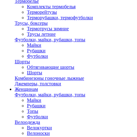
Термобелье
Комплекты термобелья
Терморейтузы
Терморубашки, термофутболки
Трусы, боксеры
Термотрусы зимние
Трусы летние
Футболки, майки, рубашки, топы
Майки
Рубашки
Футболки
Шорты
Обтягивающие шорты
Шорты
Комбинезоны гоночные лыжные
Джемперы, толстовки
Женщинам
Футболки, майки, рубашки, топы
Майки
Рубашки
Топы
Футболки
Велоодежда
Велокуртки
Велоноски