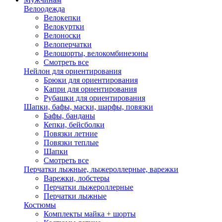
Велоодежда
Велокепки
Велокуртки
Велоноски
Велоперчатки
Велошорты, велокомбинезоны
Смотреть все
Нейлон для ориентирования
Брюки для ориентирования
Капри для ориентирования
Рубашки для ориентирования
Шапки, бафы, маски, шарфы, повязки
Бафы, банданы
Кепки, бейсболки
Повязки летние
Повязки теплые
Шапки
Смотреть все
Перчатки лыжные, лыжероллерные, варежки
Варежки, лобстеры
Перчатки лыжероллерные
Перчатки лыжные
Костюмы
Комплекты майка + шорты