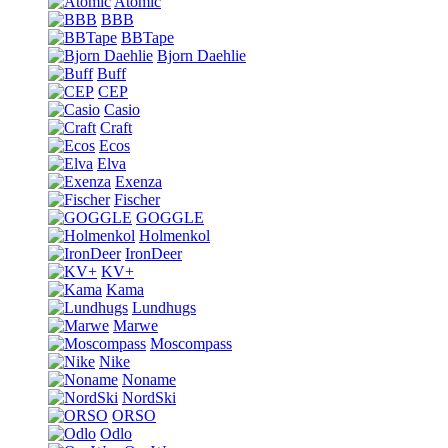
Atomic
BBB
BBTape
Bjorn Daehlie
Buff
CEP
Casio
Craft
Ecos
Elva
Exenza
Fischer
GOGGLE
Holmenkol
IronDeer
KV+
Kama
Lundhugs
Marwe
Moscompass
Nike
Noname
NordSki
ORSO
Odlo