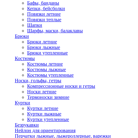
Бафы, банданы
Кепки, бейсболки
Повязки летние
Повязки теплые
Шапки
Шарфы, маски, балаклавы
Брюки
Брюки летние
Брюки лыжные
Брюки утепленные
Костюмы
Костюмы летние
Костюмы лыжные
Костюмы утепленные
Носки, гольфы, гетры
Компрессионные носки и гетры
Носки летние
Термоноски зимние
Куртки
Куртки летние
Куртки лыжные
Куртки утепленные
Безрукавки
Нейлон для ориентирования
Перчатки лыжные, лыжероллерные, варежки