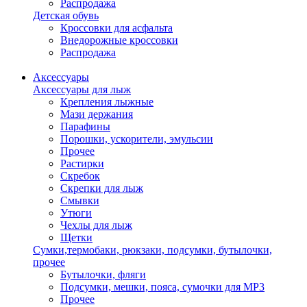
Распродажа
Детская обувь
Кроссовки для асфальта
Внедорожные кроссовки
Распродажа
Аксессуары
Аксессуары для лыж
Крепления лыжные
Мази держания
Парафины
Порошки, ускорители, эмульсии
Прочее
Растирки
Скребок
Скрепки для лыж
Смывки
Утюги
Чехлы для лыж
Щетки
Сумки,термобаки, рюкзаки, подсумки, бутылочки,
прочее
Бутылочки, фляги
Подсумки, мешки, пояса, сумочки для MP3
Прочее