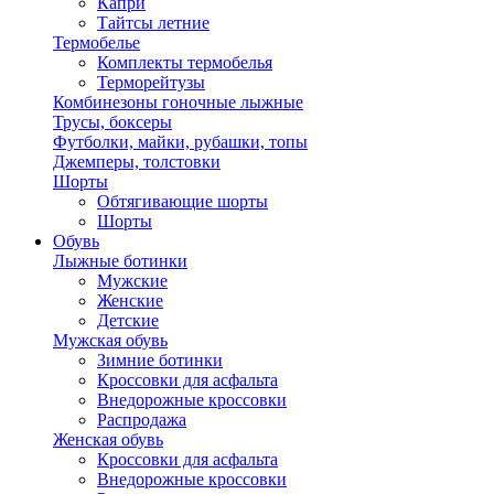
Капри
Тайтсы летние
Термобелье
Комплекты термобелья
Терморейтузы
Комбинезоны гоночные лыжные
Трусы, боксеры
Футболки, майки, рубашки, топы
Джемперы, толстовки
Шорты
Обтягивающие шорты
Шорты
Обувь
Лыжные ботинки
Мужские
Женские
Детские
Мужская обувь
Зимние ботинки
Кроссовки для асфальта
Внедорожные кроссовки
Распродажа
Женская обувь
Кроссовки для асфальта
Внедорожные кроссовки