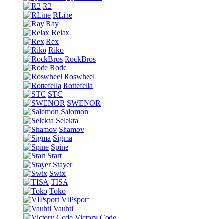
R2
RLine
Ray
Relax
Rex
Riko
RockBros
Rode
Roswheel
Rottefella
STC
SWENOR
Salomon
Selekta
Shamov
Sigma
Spine
Start
Stayer
Swix
TISA
Toko
VIPsport
Vauhti
Victory Code