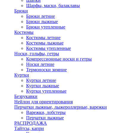
Шапки
Шарфы, маски, балаклавы
Брюки
Брюки летние
Брюки лыжные
Брюки утепленные
Костюмы
Костюмы летние
Костюмы лыжные
Костюмы утепленные
Носки, гольфы, гетры
Компрессионные носки и гетры
Носки летние
Термоноски зимние
Куртки
Куртки летние
Куртки лыжные
Куртки утепленные
Безрукавки
Нейлон для ориентирования
Перчатки лыжные, лыжероллерные, варежки
Варежки, лобстеры
Перчатки лыжные
РАСПРОДАЖА
Тайтсы, капри