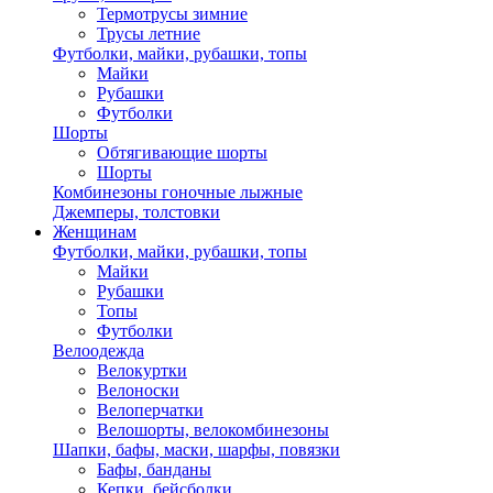
Термотрусы зимние
Трусы летние
Футболки, майки, рубашки, топы
Майки
Рубашки
Футболки
Шорты
Обтягивающие шорты
Шорты
Комбинезоны гоночные лыжные
Джемперы, толстовки
Женщинам
Футболки, майки, рубашки, топы
Майки
Рубашки
Топы
Футболки
Велоодежда
Велокуртки
Велоноски
Велоперчатки
Велошорты, велокомбинезоны
Шапки, бафы, маски, шарфы, повязки
Бафы, банданы
Кепки, бейсболки