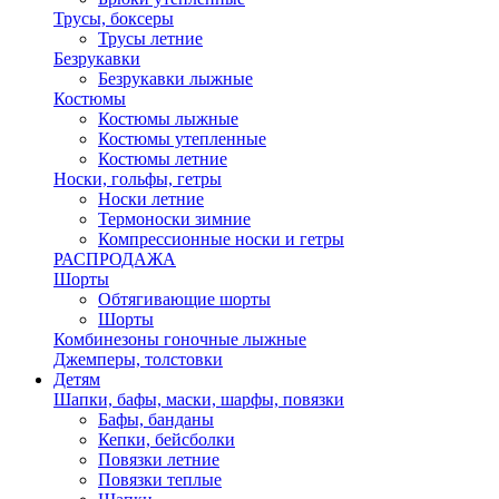
Трусы, боксеры
Трусы летние
Безрукавки
Безрукавки лыжные
Костюмы
Костюмы лыжные
Костюмы утепленные
Костюмы летние
Носки, гольфы, гетры
Носки летние
Термоноски зимние
Компрессионные носки и гетры
РАСПРОДАЖА
Шорты
Обтягивающие шорты
Шорты
Комбинезоны гоночные лыжные
Джемперы, толстовки
Детям
Шапки, бафы, маски, шарфы, повязки
Бафы, банданы
Кепки, бейсболки
Повязки летние
Повязки теплые