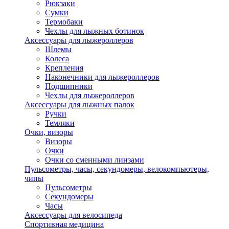
Рюкзаки
Сумки
Термобаки
Чехлы для лыжных ботинок
Аксессуары для лыжероллеров
Шлемы
Колеса
Крепления
Наконечники для лыжероллеров
Подшипники
Чехлы для лыжероллеров
Аксессуары для лыжных палок
Ручки
Темляки
Очки, визоры
Визоры
Очки
Очки со сменными линзами
Пульсометры, часы, секундомеры, велокомпьютеры,
чипы
Пульсометры
Секундомеры
Часы
Аксессуары для велосипеда
Спортивная медицина