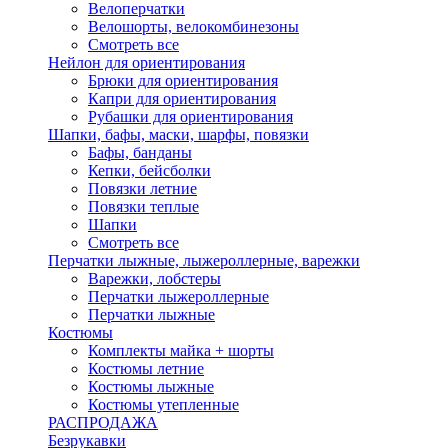
Велоперчатки
Велошорты, велокомбинезоны
Смотреть все
Нейлон для ориентирования
Брюки для ориентирования
Капри для ориентирования
Рубашки для ориентирования
Шапки, бафы, маски, шарфы, повязки
Бафы, банданы
Кепки, бейсболки
Повязки летние
Повязки теплые
Шапки
Смотреть все
Перчатки лыжные, лыжероллерные, варежки
Варежки, лобстеры
Перчатки лыжероллерные
Перчатки лыжные
Костюмы
Комплекты майка + шорты
Костюмы летние
Костюмы лыжные
Костюмы утепленные
РАСПРОДАЖА
Безрукавки