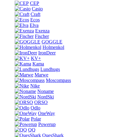
CEP
Casio
Craft
Ecos
Elva
Exenza
Fischer
GOGGLE
Holmenkol
IronDeer
KV+
Kama
Lundhugs
Marwe
Moscompass
Nike
Noname
NordSki
ORSO
Odlo
OneWay
Polar
Powerup
QQ
QuesShark