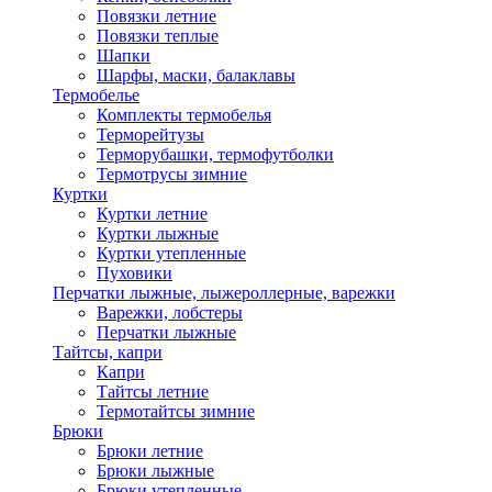
Повязки летние
Повязки теплые
Шапки
Шарфы, маски, балаклавы
Термобелье
Комплекты термобелья
Терморейтузы
Терморубашки, термофутболки
Термотрусы зимние
Куртки
Куртки летние
Куртки лыжные
Куртки утепленные
Пуховики
Перчатки лыжные, лыжероллерные, варежки
Варежки, лобстеры
Перчатки лыжные
Тайтсы, капри
Капри
Тайтсы летние
Термотайтсы зимние
Брюки
Брюки летние
Брюки лыжные
Брюки утепленные