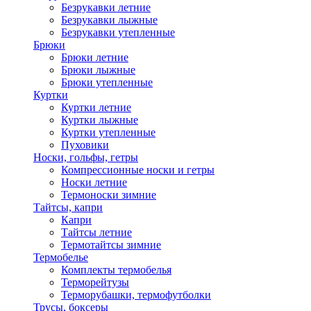
Безрукавки летние
Безрукавки лыжные
Безрукавки утепленные
Брюки
Брюки летние
Брюки лыжные
Брюки утепленные
Куртки
Куртки летние
Куртки лыжные
Куртки утепленные
Пуховики
Носки, гольфы, гетры
Компрессионные носки и гетры
Носки летние
Термоноски зимние
Тайтсы, капри
Капри
Тайтсы летние
Термотайтсы зимние
Термобелье
Комплекты термобелья
Терморейтузы
Терморубашки, термофутболки
Трусы, боксеры