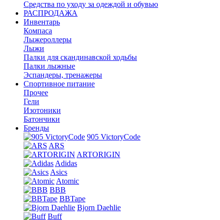
Средства по уходу за одеждой и обувью
РАСПРОДАЖА
Инвентарь
Компаса
Лыжероллеры
Лыжи
Палки для скандинавской ходьбы
Палки лыжные
Эспандеры, тренажеры
Спортивное питание
Прочее
Гели
Изотоники
Батончики
Бренды
905 VictoryCode
ARS
ARTORIGIN
Adidas
Asics
Atomic
BBB
BBTape
Bjorn Daehlie
Buff