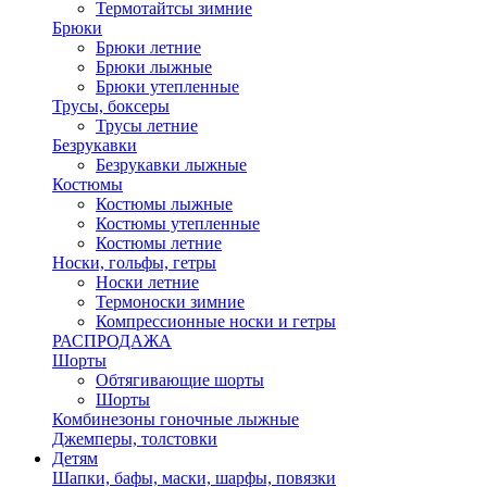
Термотайтсы зимние
Брюки
Брюки летние
Брюки лыжные
Брюки утепленные
Трусы, боксеры
Трусы летние
Безрукавки
Безрукавки лыжные
Костюмы
Костюмы лыжные
Костюмы утепленные
Костюмы летние
Носки, гольфы, гетры
Носки летние
Термоноски зимние
Компрессионные носки и гетры
РАСПРОДАЖА
Шорты
Обтягивающие шорты
Шорты
Комбинезоны гоночные лыжные
Джемперы, толстовки
Детям
Шапки, бафы, маски, шарфы, повязки