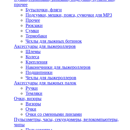
прочее
Бутылочки, фляги
Подсумки, мешки, пояса, сумочки для MP3
Прочее
Рюкзаки
Сумки
Термобаки
Чехлы для лыжных ботинок
Аксессуары для лыжероллеров
Шлемы
Колеса
Крепления
Наконечники для лыжероллеров
Подшипники
Чехлы для лыжероллеров
Аксессуары для лыжных палок
Ручки
Темляки
Очки, визоры
Визоры
Очки
Очки со сменными линзами
Пульсометры, часы, секундомеры, велокомпьютеры,
чипы
Пульсометры