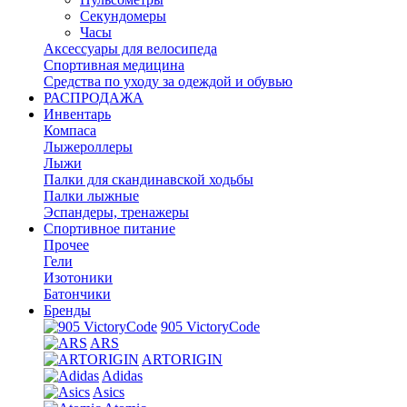
Секундомеры
Часы
Аксессуары для велосипеда
Спортивная медицина
Средства по уходу за одеждой и обувью
РАСПРОДАЖА
Инвентарь
Компаса
Лыжероллеры
Лыжи
Палки для скандинавской ходьбы
Палки лыжные
Эспандеры, тренажеры
Спортивное питание
Прочее
Гели
Изотоники
Батончики
Бренды
905 VictoryCode
ARS
ARTORIGIN
Adidas
Asics