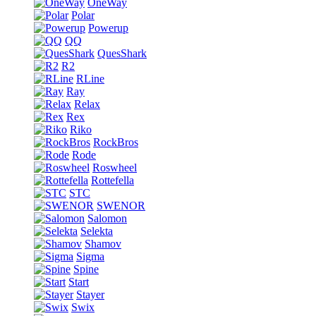
OneWay
Polar
Powerup
QQ
QuesShark
R2
RLine
Ray
Relax
Rex
Riko
RockBros
Rode
Roswheel
Rottefella
STC
SWENOR
Salomon
Selekta
Shamov
Sigma
Spine
Start
Stayer
Swix