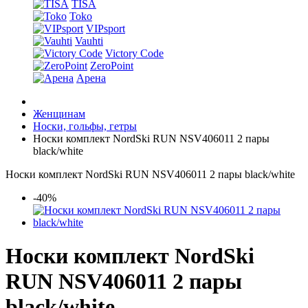
TISA
Toko
VIPsport
Vauhti
Victory Code
ZeroPoint
Арена
Женщинам
Носки, гольфы, гетры
Носки комплект NordSki RUN NSV406011 2 пары
black/white
Носки комплект NordSki RUN NSV406011 2 пары black/white
-40%
Носки комплект NordSki
RUN NSV406011 2 пары
black/white