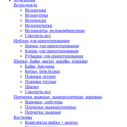
Велоодежда
Велокепки
Велокуртки
Велоноски
Велоперчатки
Велошорты, велокомбинезоны
Смотреть все
Нейлон для ориентирования
Брюки для ориентирования
Капри для ориентирования
Рубашки для ориентирования
Шапки, бафы, маски, шарфы, повязки
Бафы, банданы
Кепки, бейсболки
Повязки летние
Повязки теплые
Шапки
Смотреть все
Перчатки лыжные, лыжероллерные, варежки
Варежки, лобстеры
Перчатки лыжероллерные
Перчатки лыжные
Костюмы
Комплекты майка + шорты