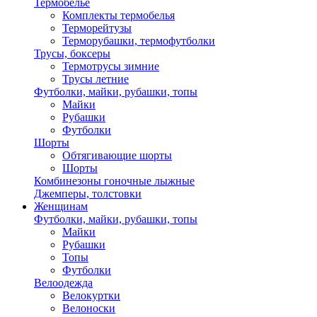
Термобелье
Комплекты термобелья
Терморейтузы
Терморубашки, термофутболки
Трусы, боксеры
Термотрусы зимние
Трусы летние
Футболки, майки, рубашки, топы
Майки
Рубашки
Футболки
Шорты
Обтягивающие шорты
Шорты
Комбинезоны гоночные лыжные
Джемперы, толстовки
Женщинам
Футболки, майки, рубашки, топы
Майки
Рубашки
Топы
Футболки
Велоодежда
Велокуртки
Велоноски