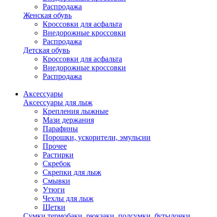
Распродажа
Женская обувь
Кроссовки для асфальта
Внедорожные кроссовки
Распродажа
Детская обувь
Кроссовки для асфальта
Внедорожные кроссовки
Распродажа
Аксессуары
Аксессуары для лыж
Крепления лыжные
Мази держания
Парафины
Порошки, ускорители, эмульсии
Прочее
Растирки
Скребок
Скрепки для лыж
Смывки
Утюги
Чехлы для лыж
Щетки
Сумки,термобаки, рюкзаки, подсумки, бутылочки,