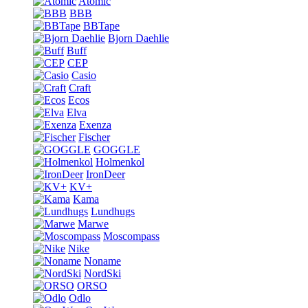
Atomic
BBB
BBTape
Bjorn Daehlie
Buff
CEP
Casio
Craft
Ecos
Elva
Exenza
Fischer
GOGGLE
Holmenkol
IronDeer
KV+
Kama
Lundhugs
Marwe
Moscompass
Nike
Noname
NordSki
ORSO
Odlo