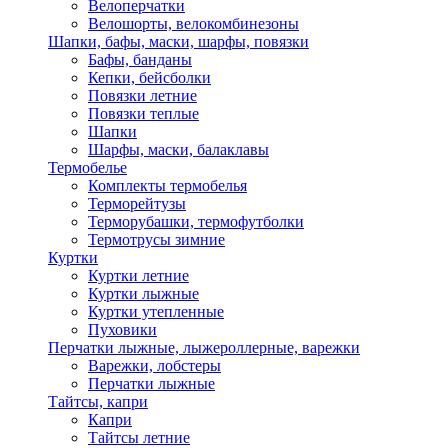
Велоперчатки
Велошорты, велокомбинезоны
Шапки, бафы, маски, шарфы, повязки
Бафы, банданы
Кепки, бейсболки
Повязки летние
Повязки теплые
Шапки
Шарфы, маски, балаклавы
Термобелье
Комплекты термобелья
Терморейтузы
Терморубашки, термофутболки
Термотрусы зимние
Куртки
Куртки летние
Куртки лыжные
Куртки утепленные
Пуховики
Перчатки лыжные, лыжероллерные, варежки
Варежки, лобстеры
Перчатки лыжные
Тайтсы, капри
Капри
Тайтсы летние