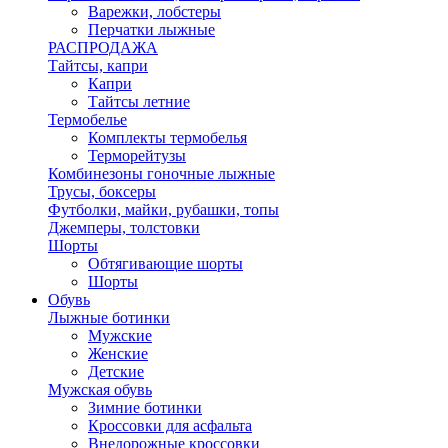
Варежки, лобстеры
Перчатки лыжные
РАСПРОДАЖА
Тайтсы, капри
Капри
Тайтсы летние
Термобелье
Комплекты термобелья
Терморейтузы
Комбинезоны гоночные лыжные
Трусы, боксеры
Футболки, майки, рубашки, топы
Джемперы, толстовки
Шорты
Обтягивающие шорты
Шорты
Обувь
Лыжные ботинки
Мужские
Женские
Детские
Мужская обувь
Зимние ботинки
Кроссовки для асфальта
Внедорожные кроссовки