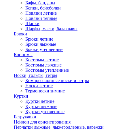
Бафы, банданы
Кепки, бейсболки
Повязки летние
Повязки теплые
Шапки
Шарфы, маски, балаклавы
Брюки
Брюки летние
Брюки лыжные
Брюки утепленные
Костюмы
Костюмы летние
Костюмы лыжные
Костюмы утепленные
Носки, гольфы, гетры
Компрессионные носки и гетры
Носки летние
Термоноски зимние
Куртки
Куртки летние
Куртки лыжные
Куртки утепленные
Безрукавки
Нейлон для ориентирования
Перчатки лыжные, лыжероллерные, варежки