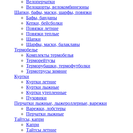
Велоперчатки
Велошорты, велокомбинезоны
Шапки, бафы, маски, шарфы, повязки
Бафы, банданы
Кепки, бейсболки
Повязки летние
Повязки теплые
Шапки
Шарфы, маски, балаклавы
Термобелье
Комплекты термобелья
Терморейтузы
Терморубашки, термофутболки
Термотрусы зимние
Куртки
Куртки летние
Куртки лыжные
Куртки утепленные
Пуховики
Перчатки лыжные, лыжероллерные, варежки
Варежки, лобстеры
Перчатки лыжные
Тайтсы, капри
Капри
Тайтсы летние