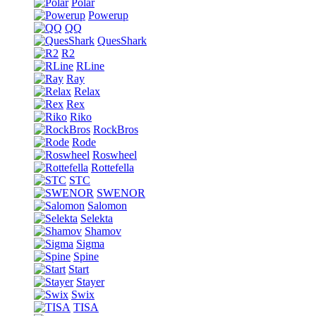
Polar
Powerup
QQ
QuesShark
R2
RLine
Ray
Relax
Rex
Riko
RockBros
Rode
Roswheel
Rottefella
STC
SWENOR
Salomon
Selekta
Shamov
Sigma
Spine
Start
Stayer
Swix
TISA