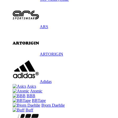
ARS
ARTORIGIN
Adidas
Asics
Atomic
BBB
BBTape
Bjorn Daehlie
Buff