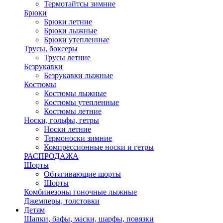
Термотайтсы зимние
Брюки
Брюки летние
Брюки лыжные
Брюки утепленные
Трусы, боксеры
Трусы летние
Безрукавки
Безрукавки лыжные
Костюмы
Костюмы лыжные
Костюмы утепленные
Костюмы летние
Носки, гольфы, гетры
Носки летние
Термоноски зимние
Компрессионные носки и гетры
РАСПРОДАЖА
Шорты
Обтягивающие шорты
Шорты
Комбинезоны гоночные лыжные
Джемперы, толстовки
Детям
Шапки, бафы, маски, шарфы, повязки