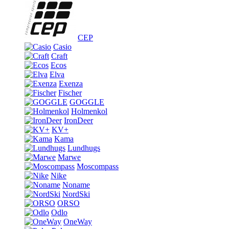
CEP
Casio
Craft
Ecos
Elva
Exenza
Fischer
GOGGLE
Holmenkol
IronDeer
KV+
Kama
Lundhugs
Marwe
Moscompass
Nike
Noname
NordSki
ORSO
Odlo
OneWay