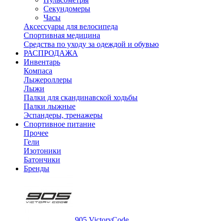
Секундомеры
Часы
Аксессуары для велосипеда
Спортивная медицина
Средства по уходу за одеждой и обувью
РАСПРОДАЖА
Инвентарь
Компаса
Лыжероллеры
Лыжи
Палки для скандинавской ходьбы
Палки лыжные
Эспандеры, тренажеры
Спортивное питание
Прочее
Гели
Изотоники
Батончики
Бренды
905 VictoryCode