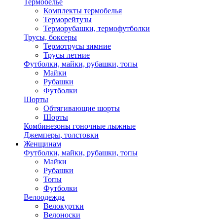
Термобелье
Комплекты термобелья
Терморейтузы
Терморубашки, термофутболки
Трусы, боксеры
Термотрусы зимние
Трусы летние
Футболки, майки, рубашки, топы
Майки
Рубашки
Футболки
Шорты
Обтягивающие шорты
Шорты
Комбинезоны гоночные лыжные
Джемперы, толстовки
Женщинам
Футболки, майки, рубашки, топы
Майки
Рубашки
Топы
Футболки
Велоодежда
Велокуртки
Велоноски