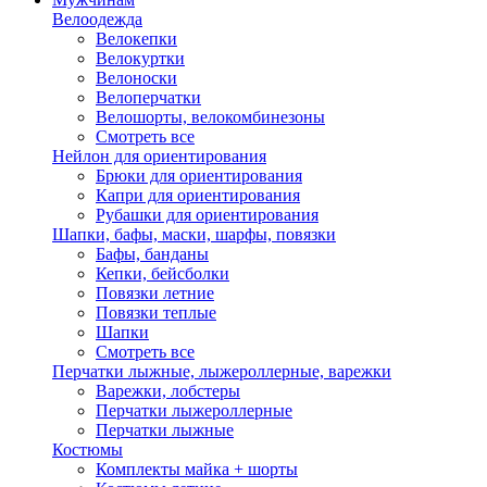
Велоодежда
Велокепки
Велокуртки
Велоноски
Велоперчатки
Велошорты, велокомбинезоны
Смотреть все
Нейлон для ориентирования
Брюки для ориентирования
Капри для ориентирования
Рубашки для ориентирования
Шапки, бафы, маски, шарфы, повязки
Бафы, банданы
Кепки, бейсболки
Повязки летние
Повязки теплые
Шапки
Смотреть все
Перчатки лыжные, лыжероллерные, варежки
Варежки, лобстеры
Перчатки лыжероллерные
Перчатки лыжные
Костюмы
Комплекты майка + шорты