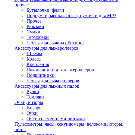
прочее
Бутылочки, фляги
Подсумки, мешки, пояса, сумочки для MP3
Прочее
Рюкзаки
Сумки
Термобаки
Чехлы для лыжных ботинок
Аксессуары для лыжероллеров
Шлемы
Колеса
Крепления
Наконечники для лыжероллеров
Подшипники
Чехлы для лыжероллеров
Аксессуары для лыжных палок
Ручки
Темляки
Очки, визоры
Визоры
Очки
Очки со сменными линзами
Пульсометры, часы, секундомеры, велокомпьютеры,
чипы
Пульсометры