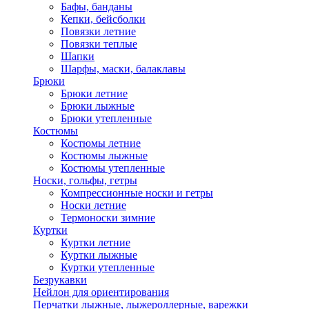
Бафы, банданы
Кепки, бейсболки
Повязки летние
Повязки теплые
Шапки
Шарфы, маски, балаклавы
Брюки
Брюки летние
Брюки лыжные
Брюки утепленные
Костюмы
Костюмы летние
Костюмы лыжные
Костюмы утепленные
Носки, гольфы, гетры
Компрессионные носки и гетры
Носки летние
Термоноски зимние
Куртки
Куртки летние
Куртки лыжные
Куртки утепленные
Безрукавки
Нейлон для ориентирования
Перчатки лыжные, лыжероллерные, варежки