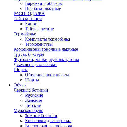
Варежки, лобстеры
Перчатки лыжные
РАСПРОДАЖА
Тайтсы, капри
Капри
Тайтсы летние
Термобелье
Комплекты термобелья
Терморейтузы
Комбинезоны гоночные лыжные
Трусы, боксеры
Футболки, майки, рубашки, топы
Джемперы, толстовки
Шорты
Обтягивающие шорты
Шорты
Обувь
Лыжные ботинки
Мужские
Женские
Детские
Мужская обувь
Зимние ботинки
Кроссовки для асфальта
Внедорожные кроссовки