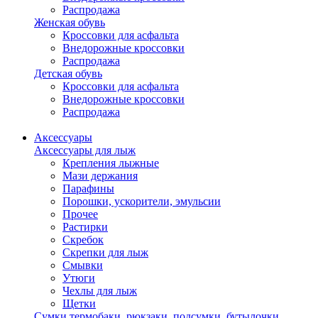
Распродажа
Женская обувь
Кроссовки для асфальта
Внедорожные кроссовки
Распродажа
Детская обувь
Кроссовки для асфальта
Внедорожные кроссовки
Распродажа
Аксессуары
Аксессуары для лыж
Крепления лыжные
Мази держания
Парафины
Порошки, ускорители, эмульсии
Прочее
Растирки
Скребок
Скрепки для лыж
Смывки
Утюги
Чехлы для лыж
Щетки
Сумки,термобаки, рюкзаки, подсумки, бутылочки,