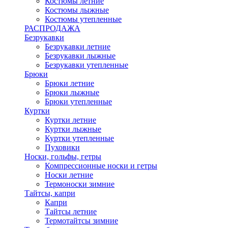
Костюмы летние
Костюмы лыжные
Костюмы утепленные
РАСПРОДАЖА
Безрукавки
Безрукавки летние
Безрукавки лыжные
Безрукавки утепленные
Брюки
Брюки летние
Брюки лыжные
Брюки утепленные
Куртки
Куртки летние
Куртки лыжные
Куртки утепленные
Пуховики
Носки, гольфы, гетры
Компрессионные носки и гетры
Носки летние
Термоноски зимние
Тайтсы, капри
Капри
Тайтсы летние
Термотайтсы зимние