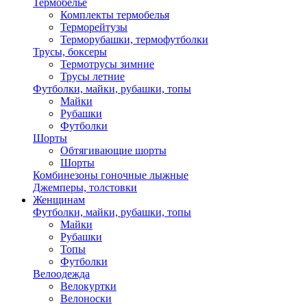
Термобелье
Комплекты термобелья
Терморейтузы
Терморубашки, термофутболки
Трусы, боксеры
Термотрусы зимние
Трусы летние
Футболки, майки, рубашки, топы
Майки
Рубашки
Футболки
Шорты
Обтягивающие шорты
Шорты
Комбинезоны гоночные лыжные
Джемперы, толстовки
Женщинам
Футболки, майки, рубашки, топы
Майки
Рубашки
Топы
Футболки
Велоодежда
Велокуртки
Велоноски