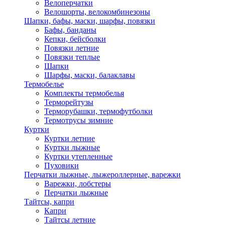
Велоперчатки
Велошорты, велокомбинезоны
Шапки, бафы, маски, шарфы, повязки
Бафы, банданы
Кепки, бейсболки
Повязки летние
Повязки теплые
Шапки
Шарфы, маски, балаклавы
Термобелье
Комплекты термобелья
Терморейтузы
Терморубашки, термофутболки
Термотрусы зимние
Куртки
Куртки летние
Куртки лыжные
Куртки утепленные
Пуховики
Перчатки лыжные, лыжероллерные, варежки
Варежки, лобстеры
Перчатки лыжные
Тайтсы, капри
Капри
Тайтсы летние