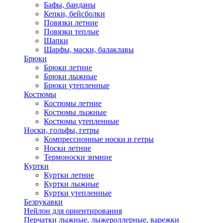
Бафы, банданы
Кепки, бейсболки
Повязки летние
Повязки теплые
Шапки
Шарфы, маски, балаклавы
Брюки
Брюки летние
Брюки лыжные
Брюки утепленные
Костюмы
Костюмы летние
Костюмы лыжные
Костюмы утепленные
Носки, гольфы, гетры
Компрессионные носки и гетры
Носки летние
Термоноски зимние
Куртки
Куртки летние
Куртки лыжные
Куртки утепленные
Безрукавки
Нейлон для ориентирования
Перчатки лыжные, лыжероллерные, варежки