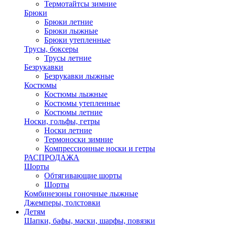
Термотайтсы зимние
Брюки
Брюки летние
Брюки лыжные
Брюки утепленные
Трусы, боксеры
Трусы летние
Безрукавки
Безрукавки лыжные
Костюмы
Костюмы лыжные
Костюмы утепленные
Костюмы летние
Носки, гольфы, гетры
Носки летние
Термоноски зимние
Компрессионные носки и гетры
РАСПРОДАЖА
Шорты
Обтягивающие шорты
Шорты
Комбинезоны гоночные лыжные
Джемперы, толстовки
Детям
Шапки, бафы, маски, шарфы, повязки