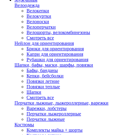
Велоодежда
Велокепки
Велокуртки
Велоноски
Велоперчатки
Велошорты, велокомбинезоны
Смотреть все
Нейлон для ориентирования
Брюки для ориентирования
Капри для ориентирования
Рубашки для ориентирования
Шапки, бафы, маски, шарфы, повязки
Бафы, банданы
Кепки, бейсболки
Повязки летние
Повязки теплые
Шапки
Смотреть все
Перчатки лыжные, лыжероллерные, варежки
Варежки, лобстеры
Перчатки лыжероллерные
Перчатки лыжные
Костюмы
Комплекты майка + шорты