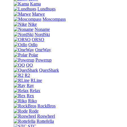
Kama
Lundhugs
Marwe
Moscompass
Nike
Noname
NordSki
ORSO
Odlo
OneWay
Polar
Powerup
QQ
QuesShark
R2
RLine
Ray
Relax
Rex
Riko
RockBros
Rode
Roswheel
Rottefella
STC