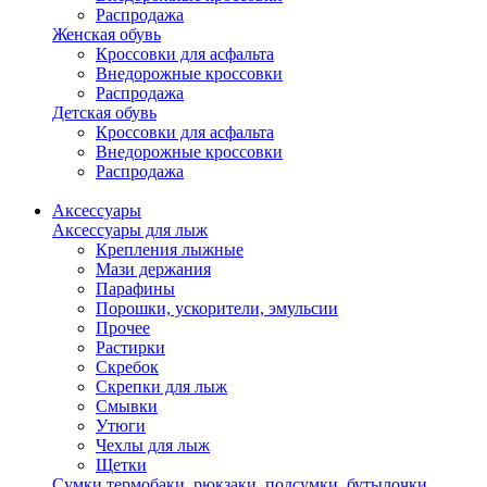
Распродажа
Женская обувь
Кроссовки для асфальта
Внедорожные кроссовки
Распродажа
Детская обувь
Кроссовки для асфальта
Внедорожные кроссовки
Распродажа
Аксессуары
Аксессуары для лыж
Крепления лыжные
Мази держания
Парафины
Порошки, ускорители, эмульсии
Прочее
Растирки
Скребок
Скрепки для лыж
Смывки
Утюги
Чехлы для лыж
Щетки
Сумки,термобаки, рюкзаки, подсумки, бутылочки,