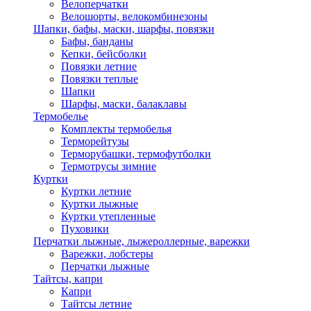
Велоперчатки
Велошорты, велокомбинезоны
Шапки, бафы, маски, шарфы, повязки
Бафы, банданы
Кепки, бейсболки
Повязки летние
Повязки теплые
Шапки
Шарфы, маски, балаклавы
Термобелье
Комплекты термобелья
Терморейтузы
Терморубашки, термофутболки
Термотрусы зимние
Куртки
Куртки летние
Куртки лыжные
Куртки утепленные
Пуховики
Перчатки лыжные, лыжероллерные, варежки
Варежки, лобстеры
Перчатки лыжные
Тайтсы, капри
Капри
Тайтсы летние