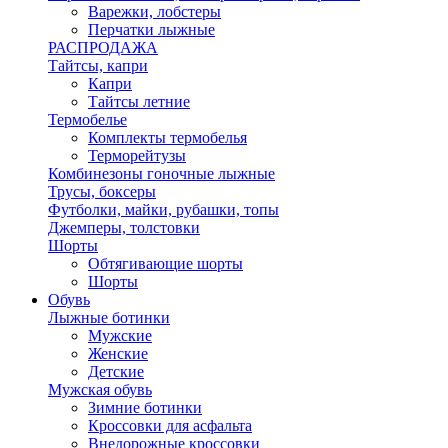
Варежки, лобстеры
Перчатки лыжные
РАСПРОДАЖА
Тайтсы, капри
Капри
Тайтсы летние
Термобелье
Комплекты термобелья
Терморейтузы
Комбинезоны гоночные лыжные
Трусы, боксеры
Футболки, майки, рубашки, топы
Джемперы, толстовки
Шорты
Обтягивающие шорты
Шорты
Обувь
Лыжные ботинки
Мужские
Женские
Детские
Мужская обувь
Зимние ботинки
Кроссовки для асфальта
Внедорожные кроссовки