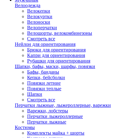
Велоодежда
Велокепки
Велокуртки
Велоноски
Велоперчатки
Велошорты, велокомбинезоны
Смотреть все
Нейлон для ориентирования
Брюки для ориентирования
Капри для ориентирования
Рубашки для ориентирования
Шапки, бафы, маски, шарфы, повязки
Бафы, банданы
Кепки, бейсболки
Повязки летние
Повязки теплые
Шапки
Смотреть все
Перчатки лыжные, лыжероллерные, варежки
Варежки, лобстеры
Перчатки лыжероллерные
Перчатки лыжные
Костюмы
Комплекты майка + шорты