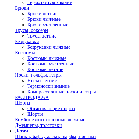
Термотайтсы зимние
Брюки
Брюки летние
Брюки лыжные
Брюки утепленные
Трусы, боксеры
Трусы летние
Безрукавки
Безрукавки лыжные
Костюмы
Костюмы лыжные
Костюмы утепленные
Костюмы летние
Носки, гольфы, гетры
Носки летние
Термоноски зимние
Компрессионные носки и гетры
РАСПРОДАЖА
Шорты
Обтягивающие шорты
Шорты
Комбинезоны гоночные лыжные
Джемперы, толстовки
Детям
Шапки, бафы, маски, шарфы, повязки