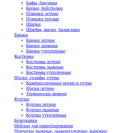
Бафы, банданы
Кепки, бейсболки
Повязки летние
Повязки теплые
Шапки
Шарфы, маски, балаклавы
Брюки
Брюки летние
Брюки лыжные
Брюки утепленные
Костюмы
Костюмы летние
Костюмы лыжные
Костюмы утепленные
Носки, гольфы, гетры
Компрессионные носки и гетры
Носки летние
Термоноски зимние
Куртки
Куртки летние
Куртки лыжные
Куртки утепленные
Безрукавки
Нейлон для ориентирования
Перчатки лыжные, лыжероллерные, варежки