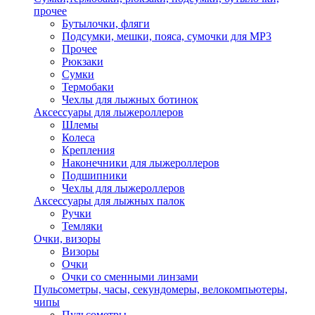
прочее
Бутылочки, фляги
Подсумки, мешки, пояса, сумочки для MP3
Прочее
Рюкзаки
Сумки
Термобаки
Чехлы для лыжных ботинок
Аксессуары для лыжероллеров
Шлемы
Колеса
Крепления
Наконечники для лыжероллеров
Подшипники
Чехлы для лыжероллеров
Аксессуары для лыжных палок
Ручки
Темляки
Очки, визоры
Визоры
Очки
Очки со сменными линзами
Пульсометры, часы, секундомеры, велокомпьютеры,
чипы
Пульсометры