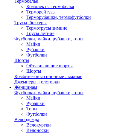
Термобелье
Комплекты термобелья
Терморейтузы
Терморубашки, термофутболки
Трусы, боксеры
Термотрусы зимние
Трусы летние
Футболки, майки, рубашки, топы
Майки
Рубашки
Футболки
Шорты
Обтягивающие шорты
Шорты
Комбинезоны гоночные лыжные
Джемперы, толстовки
Женщинам
Футболки, майки, рубашки, топы
Майки
Рубашки
Топы
Футболки
Велоодежда
Велокуртки
Велоноски