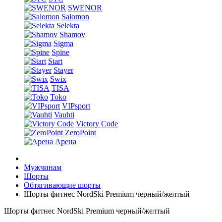
SWENOR
Salomon
Selekta
Shamov
Sigma
Spine
Start
Stayer
Swix
TISA
Toko
VIPsport
Vauhti
Victory Code
ZeroPoint
Арена
Мужчинам
Шорты
Обтягивающие шорты
Шорты фитнес NordSki Premium черный/желтый
Шорты фитнес NordSki Premium черный/желтый