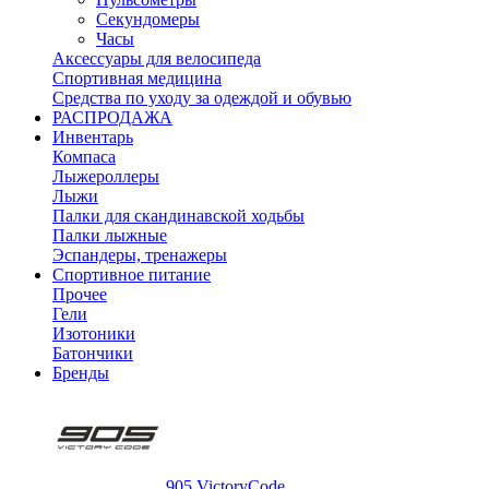
Секундомеры
Часы
Аксессуары для велосипеда
Спортивная медицина
Средства по уходу за одеждой и обувью
РАСПРОДАЖА
Инвентарь
Компаса
Лыжероллеры
Лыжи
Палки для скандинавской ходьбы
Палки лыжные
Эспандеры, тренажеры
Спортивное питание
Прочее
Гели
Изотоники
Батончики
Бренды
905 VictoryCode