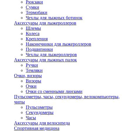
Рюкзаки
Сумки
Термобаки
Чехлы для лыжных ботинок
Аксессуары для лыжероллеров
Шлемы
Колеса
Крепления
Наконечники для лыжероллеров
Подшипники
Чехлы для лыжероллеров
Аксессуары для лыжных палок
Ручки
Темляки
Очки, визоры
Визоры
Очки
Очки со сменными линзами
Пульсометры, часы, секундомеры, велокомпьютеры,
чипы
Пульсометры
Секундомеры
Часы
Аксессуары для велосипеда
Спортивная медицина