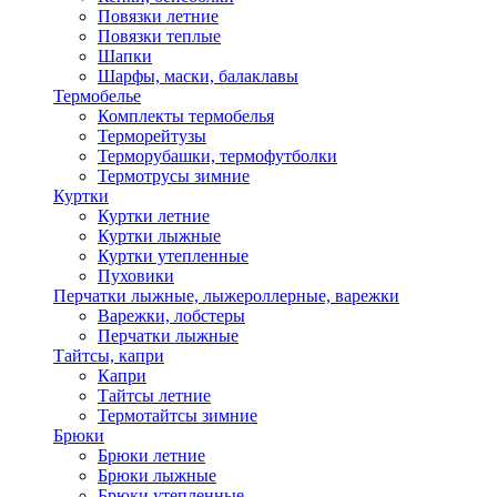
Повязки летние
Повязки теплые
Шапки
Шарфы, маски, балаклавы
Термобелье
Комплекты термобелья
Терморейтузы
Терморубашки, термофутболки
Термотрусы зимние
Куртки
Куртки летние
Куртки лыжные
Куртки утепленные
Пуховики
Перчатки лыжные, лыжероллерные, варежки
Варежки, лобстеры
Перчатки лыжные
Тайтсы, капри
Капри
Тайтсы летние
Термотайтсы зимние
Брюки
Брюки летние
Брюки лыжные
Брюки утепленные