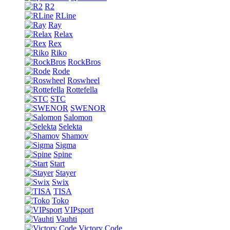
R2
RLine
Ray
Relax
Rex
Riko
RockBros
Rode
Roswheel
Rottefella
STC
SWENOR
Salomon
Selekta
Shamov
Sigma
Spine
Start
Stayer
Swix
TISA
Toko
VIPsport
Vauhti
Victory Code