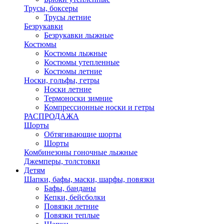
Трусы, боксеры
Трусы летние
Безрукавки
Безрукавки лыжные
Костюмы
Костюмы лыжные
Костюмы утепленные
Костюмы летние
Носки, гольфы, гетры
Носки летние
Термоноски зимние
Компрессионные носки и гетры
РАСПРОДАЖА
Шорты
Обтягивающие шорты
Шорты
Комбинезоны гоночные лыжные
Джемперы, толстовки
Детям
Шапки, бафы, маски, шарфы, повязки
Бафы, банданы
Кепки, бейсболки
Повязки летние
Повязки теплые