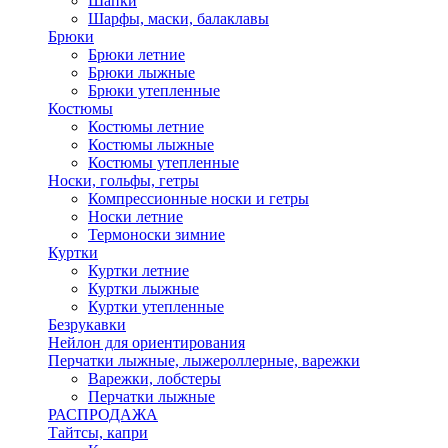
Шапки
Шарфы, маски, балаклавы
Брюки
Брюки летние
Брюки лыжные
Брюки утепленные
Костюмы
Костюмы летние
Костюмы лыжные
Костюмы утепленные
Носки, гольфы, гетры
Компрессионные носки и гетры
Носки летние
Термоноски зимние
Куртки
Куртки летние
Куртки лыжные
Куртки утепленные
Безрукавки
Нейлон для ориентирования
Перчатки лыжные, лыжероллерные, варежки
Варежки, лобстеры
Перчатки лыжные
РАСПРОДАЖА
Тайтсы, капри