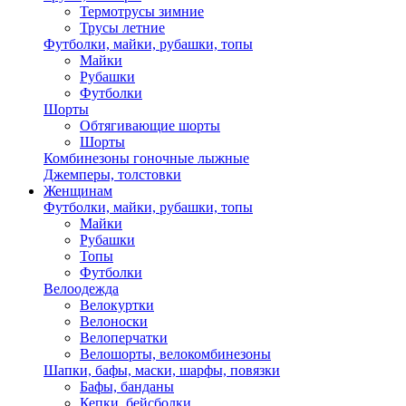
Термотрусы зимние
Трусы летние
Футболки, майки, рубашки, топы
Майки
Рубашки
Футболки
Шорты
Обтягивающие шорты
Шорты
Комбинезоны гоночные лыжные
Джемперы, толстовки
Женщинам
Футболки, майки, рубашки, топы
Майки
Рубашки
Топы
Футболки
Велоодежда
Велокуртки
Велоноски
Велоперчатки
Велошорты, велокомбинезоны
Шапки, бафы, маски, шарфы, повязки
Бафы, банданы
Кепки, бейсболки