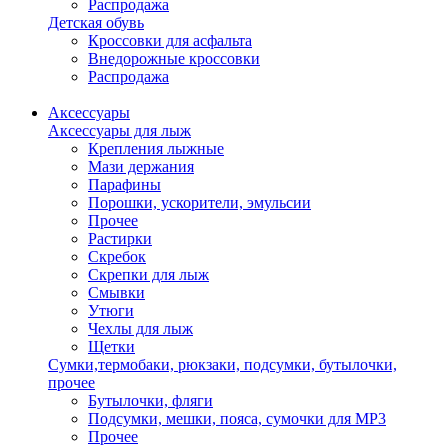
Распродажа
Детская обувь
Кроссовки для асфальта
Внедорожные кроссовки
Распродажа
Аксессуары
Аксессуары для лыж
Крепления лыжные
Мази держания
Парафины
Порошки, ускорители, эмульсии
Прочее
Растирки
Скребок
Скрепки для лыж
Смывки
Утюги
Чехлы для лыж
Щетки
Сумки,термобаки, рюкзаки, подсумки, бутылочки,
прочее
Бутылочки, фляги
Подсумки, мешки, пояса, сумочки для MP3
Прочее