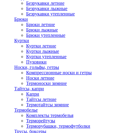
Безрукавки летние
Безрукавки лыжные
Безрукавки утепленные
Брюки
Брюки летние
Брюки лыжные
Брюки утепленные
Куртки
Куртки летние
Куртки лыжные
Куртки утепленные
Пуховики
Носки, гольфы, гетры
Компрессионные носки и гетры
Носки летние
Термоноски зимние
Тайтсы, капри
Капри
Тайтсы летние
Термотайтсы зимние
Термобелье
Комплекты термобелья
Терморейтузы
Терморубашки, термофутболки
Трусы, боксеры