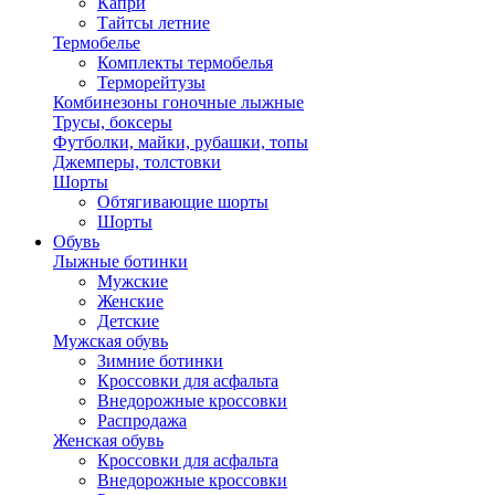
Капри
Тайтсы летние
Термобелье
Комплекты термобелья
Терморейтузы
Комбинезоны гоночные лыжные
Трусы, боксеры
Футболки, майки, рубашки, топы
Джемперы, толстовки
Шорты
Обтягивающие шорты
Шорты
Обувь
Лыжные ботинки
Мужские
Женские
Детские
Мужская обувь
Зимние ботинки
Кроссовки для асфальта
Внедорожные кроссовки
Распродажа
Женская обувь
Кроссовки для асфальта
Внедорожные кроссовки