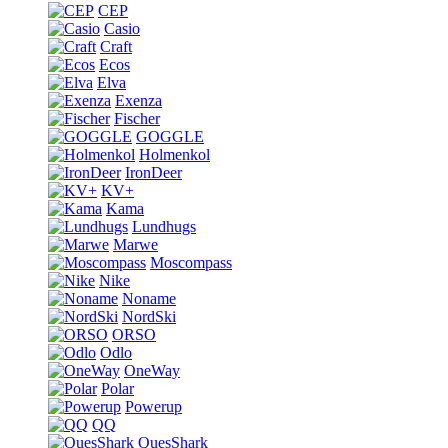
CEP
Casio
Craft
Ecos
Elva
Exenza
Fischer
GOGGLE
Holmenkol
IronDeer
KV+
Kama
Lundhugs
Marwe
Moscompass
Nike
Noname
NordSki
ORSO
Odlo
OneWay
Polar
Powerup
QQ
QuesShark