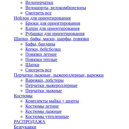
Велоперчатки
Велошорты, велокомбинезоны
Смотреть все
Нейлон для ориентирования
Брюки для ориентирования
Капри для ориентирования
Рубашки для ориентирования
Шапки, бафы, маски, шарфы, повязки
Бафы, банданы
Кепки, бейсболки
Повязки летние
Повязки теплые
Шапки
Смотреть все
Перчатки лыжные, лыжероллерные, варежки
Варежки, лобстеры
Перчатки лыжероллерные
Перчатки лыжные
Костюмы
Комплекты майка + шорты
Костюмы летние
Костюмы лыжные
Костюмы утепленные
РАСПРОДАЖА
Безрукавки