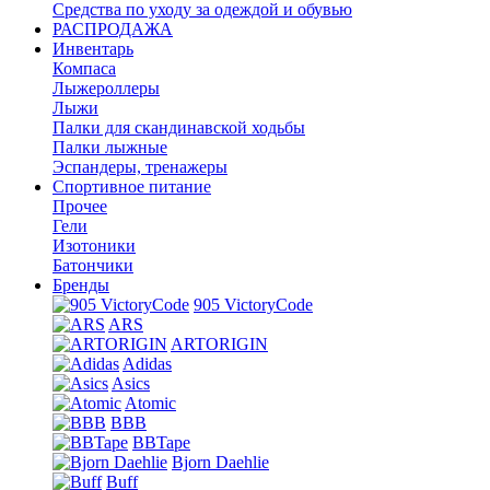
Средства по уходу за одеждой и обувью
РАСПРОДАЖА
Инвентарь
Компаса
Лыжероллеры
Лыжи
Палки для скандинавской ходьбы
Палки лыжные
Эспандеры, тренажеры
Спортивное питание
Прочее
Гели
Изотоники
Батончики
Бренды
905 VictoryCode
ARS
ARTORIGIN
Adidas
Asics
Atomic
BBB
BBTape
Bjorn Daehlie
Buff