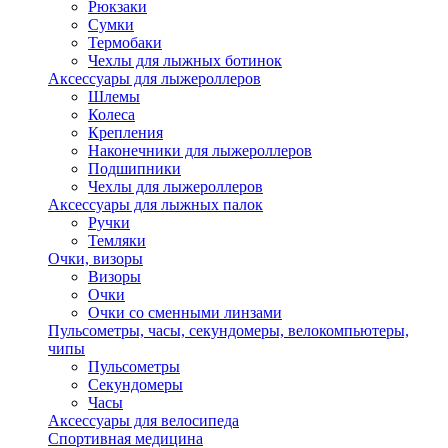
Рюкзаки
Сумки
Термобаки
Чехлы для лыжных ботинок
Аксессуары для лыжероллеров
Шлемы
Колеса
Крепления
Наконечники для лыжероллеров
Подшипники
Чехлы для лыжероллеров
Аксессуары для лыжных палок
Ручки
Темляки
Очки, визоры
Визоры
Очки
Очки со сменными линзами
Пульсометры, часы, секундомеры, велокомпьютеры,
чипы
Пульсометры
Секундомеры
Часы
Аксессуары для велосипеда
Спортивная медицина