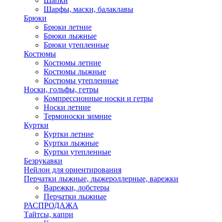
Шапки
Шарфы, маски, балаклавы
Брюки
Брюки летние
Брюки лыжные
Брюки утепленные
Костюмы
Костюмы летние
Костюмы лыжные
Костюмы утепленные
Носки, гольфы, гетры
Компрессионные носки и гетры
Носки летние
Термоноски зимние
Куртки
Куртки летние
Куртки лыжные
Куртки утепленные
Безрукавки
Нейлон для ориентирования
Перчатки лыжные, лыжероллерные, варежки
Варежки, лобстеры
Перчатки лыжные
РАСПРОДАЖА
Тайтсы, капри