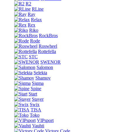
R2
RLine
Ray
Relax
Rex
Riko
RockBros
Rode
Roswheel
Rottefella
STC
SWENOR
Salomon
Selekta
Shamov
Sigma
Spine
Start
Stayer
Swix
TISA
Toko
VIPsport
Vauhti
Victory Code