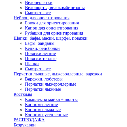
Велоперчатки
Велошорты, велокомбинезоны
Смотреть все
Нейлон для ориентирования
Брюки для ориентирования
Капри для ориентирования
Рубашки для ориентирования
Шапки, бафы, маски, шарфы, повязки
Бафы, банданы
Кепки, бейсболки
Повязки летние
Повязки теплые
Шапки
Смотреть все
Перчатки лыжные, лыжероллерные, варежки
Варежки, лобстеры
Перчатки лыжероллерные
Перчатки лыжные
Костюмы
Комплекты майка + шорты
Костюмы летние
Костюмы лыжные
Костюмы утепленные
РАСПРОДАЖА
Безрукавки