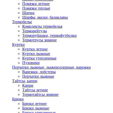
Повязки летние
Повязки теплые
Шапки
Шарфы, маски, балаклавы
Термобелье
Комплекты термобелья
Терморейтузы
Терморубашки, термофутболки
Термотрусы зимние
Куртки
Куртки летние
Куртки лыжные
Куртки утепленные
Пуховики
Перчатки лыжные, лыжероллерные, варежки
Варежки, лобстеры
Перчатки лыжные
Тайтсы, капри
Капри
Тайтсы летние
Термотайтсы зимние
Брюки
Брюки летние
Брюки лыжные
Брюки утепленные