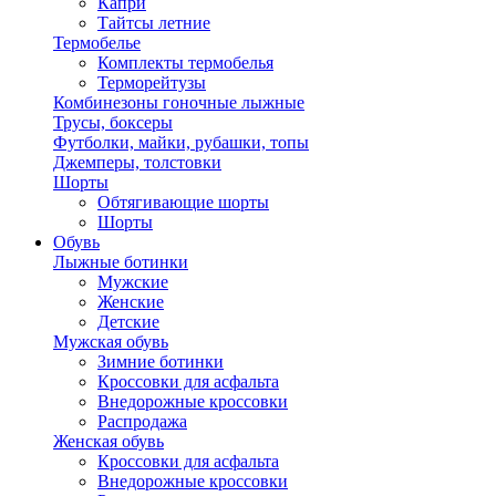
Капри
Тайтсы летние
Термобелье
Комплекты термобелья
Терморейтузы
Комбинезоны гоночные лыжные
Трусы, боксеры
Футболки, майки, рубашки, топы
Джемперы, толстовки
Шорты
Обтягивающие шорты
Шорты
Обувь
Лыжные ботинки
Мужские
Женские
Детские
Мужская обувь
Зимние ботинки
Кроссовки для асфальта
Внедорожные кроссовки
Распродажа
Женская обувь
Кроссовки для асфальта
Внедорожные кроссовки