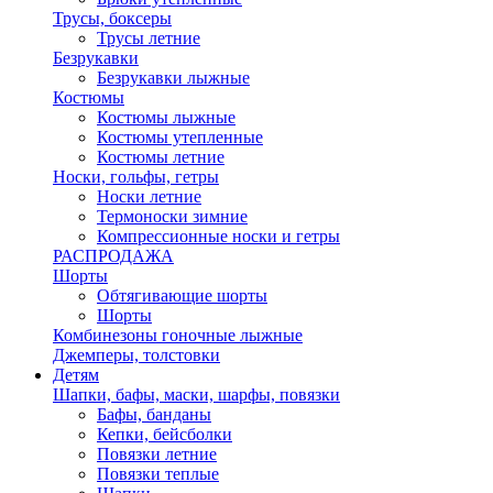
Трусы, боксеры
Трусы летние
Безрукавки
Безрукавки лыжные
Костюмы
Костюмы лыжные
Костюмы утепленные
Костюмы летние
Носки, гольфы, гетры
Носки летние
Термоноски зимние
Компрессионные носки и гетры
РАСПРОДАЖА
Шорты
Обтягивающие шорты
Шорты
Комбинезоны гоночные лыжные
Джемперы, толстовки
Детям
Шапки, бафы, маски, шарфы, повязки
Бафы, банданы
Кепки, бейсболки
Повязки летние
Повязки теплые