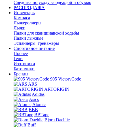
Средства по уходу за одеждой и обувью
РАСПРОДАЖА
Инвентарь
Компаса
Лыжероллеры
Лыжи
Палки для скандинавской ходьбы
Палки лыжные
Эспандеры, тренажеры
Спортивное питание
Прочее
Гели
Изотоники
Батончики
Бренды
905 VictoryCode
ARS
ARTORIGIN
Adidas
Asics
Atomic
BBB
BBTape
Bjorn Daehlie
Buff