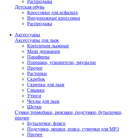
Распродажа
Детская обувь
Кроссовки для асфальта
Внедорожные кроссовки
Распродажа
Аксессуары
Аксессуары для лыж
Крепления лыжные
Мази держания
Парафины
Порошки, ускорители, эмульсии
Прочее
Растирки
Скребок
Скрепки для лыж
Смывки
Утюги
Чехлы для лыж
Щетки
Сумки,термобаки, рюкзаки, подсумки, бутылочки,
прочее
Бутылочки, фляги
Подсумки, мешки, пояса, сумочки для MP3
Прочее