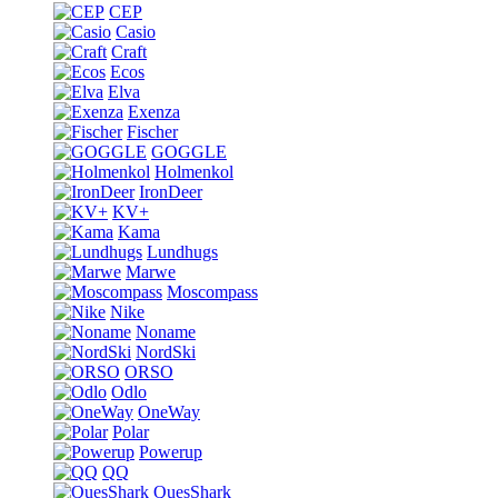
CEP
Casio
Craft
Ecos
Elva
Exenza
Fischer
GOGGLE
Holmenkol
IronDeer
KV+
Kama
Lundhugs
Marwe
Moscompass
Nike
Noname
NordSki
ORSO
Odlo
OneWay
Polar
Powerup
QQ
QuesShark