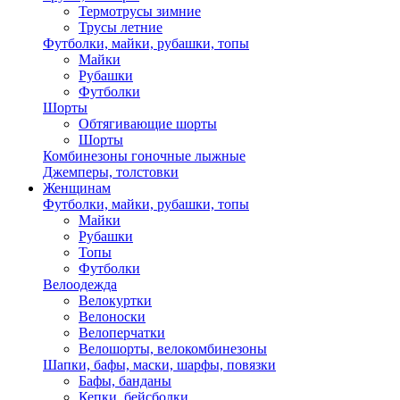
Термотрусы зимние
Трусы летние
Футболки, майки, рубашки, топы
Майки
Рубашки
Футболки
Шорты
Обтягивающие шорты
Шорты
Комбинезоны гоночные лыжные
Джемперы, толстовки
Женщинам
Футболки, майки, рубашки, топы
Майки
Рубашки
Топы
Футболки
Велоодежда
Велокуртки
Велоноски
Велоперчатки
Велошорты, велокомбинезоны
Шапки, бафы, маски, шарфы, повязки
Бафы, банданы
Кепки, бейсболки