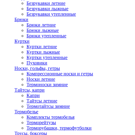
Безрукавки летние
Безрукавки лыжные
Безрукавки утепленные
Брюки
Брюки летние
Брюки лыжные
Брюки утепленные
Куртки
Куртки летние
Куртки лыжные
Куртки утепленные
Пуховики
Носки, гольфы, гетры
Компрессионные носки и гетры
Носки летние
Термоноски зимние
Тайтсы, капри
Капри
Тайтсы летние
Термотайтсы зимние
Термобелье
Комплекты термобелья
Терморейтузы
Терморубашки, термофутболки
Трусы, боксеры