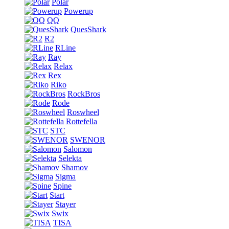
Polar
Powerup
QQ
QuesShark
R2
RLine
Ray
Relax
Rex
Riko
RockBros
Rode
Roswheel
Rottefella
STC
SWENOR
Salomon
Selekta
Shamov
Sigma
Spine
Start
Stayer
Swix
TISA