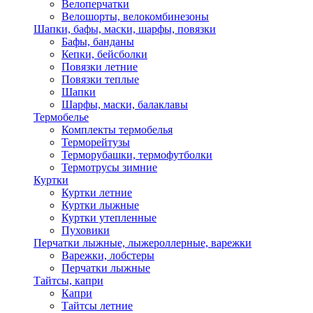
Велоперчатки
Велошорты, велокомбинезоны
Шапки, бафы, маски, шарфы, повязки
Бафы, банданы
Кепки, бейсболки
Повязки летние
Повязки теплые
Шапки
Шарфы, маски, балаклавы
Термобелье
Комплекты термобелья
Терморейтузы
Терморубашки, термофутболки
Термотрусы зимние
Куртки
Куртки летние
Куртки лыжные
Куртки утепленные
Пуховики
Перчатки лыжные, лыжероллерные, варежки
Варежки, лобстеры
Перчатки лыжные
Тайтсы, капри
Капри
Тайтсы летние