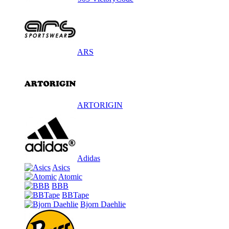
ARS
ARTORIGIN
Adidas
Asics
Atomic
BBB
BBTape
Bjorn Daehlie