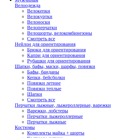
Велоодежда
Велокепки
Велокуртки
Велоноски
Велоперчатки
Велошорты, велокомбинезоны
Смотреть все
Нейлон для ориентирования
Брюки для ориентирования
Капри для ориентирования
Рубашки для ориентирования
Шапки, бафы, маски, шарфы, повязки
Бафы, банданы
Кепки, бейсболки
Повязки летние
Повязки теплые
Шапки
Смотреть все
Перчатки лыжные, лыжероллерные, варежки
Варежки, лобстеры
Перчатки лыжероллерные
Перчатки лыжные
Костюмы
Комплекты майка + шорты