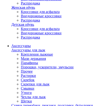
Распродажа
Женская обувь
Кроссовки для асфальта
Внедорожные кроссовки
Распродажа
Детская обувь
Кроссовки для асфальта
Внедорожные кроссовки
Распродажа
Аксессуары
Аксессуары для лыж
Крепления лыжные
Мази держания
Парафины
Порошки, ускорители, эмульсии
Прочее
Растирки
Скребок
Скрепки для лыж
Смывки
Утюги
Чехлы для лыж
Щетки
Сумки,термобаки, рюкзаки, подсумки, бутылочки,