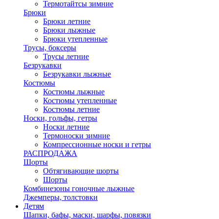
Термотайтсы зимние
Брюки
Брюки летние
Брюки лыжные
Брюки утепленные
Трусы, боксеры
Трусы летние
Безрукавки
Безрукавки лыжные
Костюмы
Костюмы лыжные
Костюмы утепленные
Костюмы летние
Носки, гольфы, гетры
Носки летние
Термоноски зимние
Компрессионные носки и гетры
РАСПРОДАЖА
Шорты
Обтягивающие шорты
Шорты
Комбинезоны гоночные лыжные
Джемперы, толстовки
Детям
Шапки, бафы, маски, шарфы, повязки