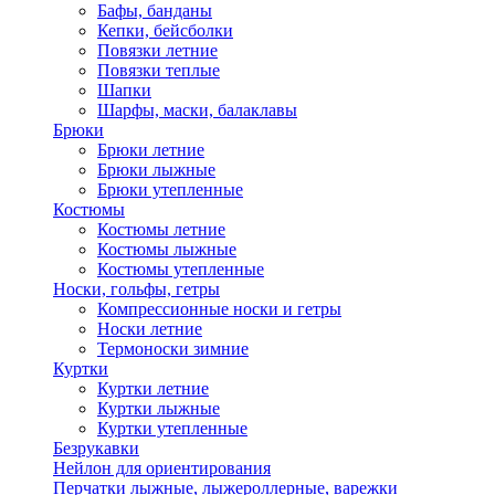
Бафы, банданы
Кепки, бейсболки
Повязки летние
Повязки теплые
Шапки
Шарфы, маски, балаклавы
Брюки
Брюки летние
Брюки лыжные
Брюки утепленные
Костюмы
Костюмы летние
Костюмы лыжные
Костюмы утепленные
Носки, гольфы, гетры
Компрессионные носки и гетры
Носки летние
Термоноски зимние
Куртки
Куртки летние
Куртки лыжные
Куртки утепленные
Безрукавки
Нейлон для ориентирования
Перчатки лыжные, лыжероллерные, варежки