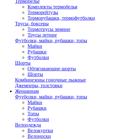
Термобелье
Комплекты термобелья
Терморейтузы
Терморубашки, термофутболки
Трусы, боксеры
Термотрусы зимние
Трусы летние
Футболки, майки, рубашки, топы
Майки
Рубашки
Футболки
Шорты
Обтягивающие шорты
Шорты
Комбинезоны гоночные лыжные
Джемперы, толстовки
Женщинам
Футболки, майки, рубашки, топы
Майки
Рубашки
Топы
Футболки
Велоодежда
Велокуртки
Велоноски