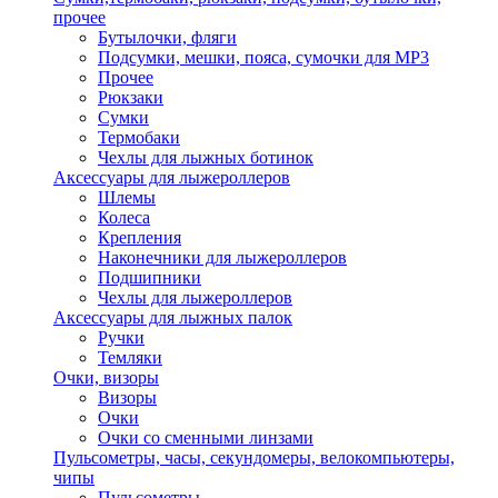
прочее
Бутылочки, фляги
Подсумки, мешки, пояса, сумочки для MP3
Прочее
Рюкзаки
Сумки
Термобаки
Чехлы для лыжных ботинок
Аксессуары для лыжероллеров
Шлемы
Колеса
Крепления
Наконечники для лыжероллеров
Подшипники
Чехлы для лыжероллеров
Аксессуары для лыжных палок
Ручки
Темляки
Очки, визоры
Визоры
Очки
Очки со сменными линзами
Пульсометры, часы, секундомеры, велокомпьютеры,
чипы
Пульсометры