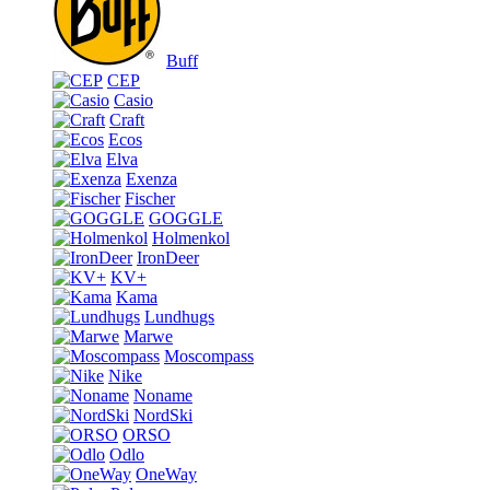
Buff
CEP
Casio
Craft
Ecos
Elva
Exenza
Fischer
GOGGLE
Holmenkol
IronDeer
KV+
Kama
Lundhugs
Marwe
Moscompass
Nike
Noname
NordSki
ORSO
Odlo
OneWay