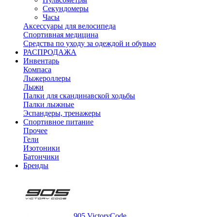
Секундомеры
Часы
Аксессуары для велосипеда
Спортивная медицина
Средства по уходу за одеждой и обувью
РАСПРОДАЖА
Инвентарь
Компаса
Лыжероллеры
Лыжи
Палки для скандинавской ходьбы
Палки лыжные
Эспандеры, тренажеры
Спортивное питание
Прочее
Гели
Изотоники
Батончики
Бренды
905 VictoryCode