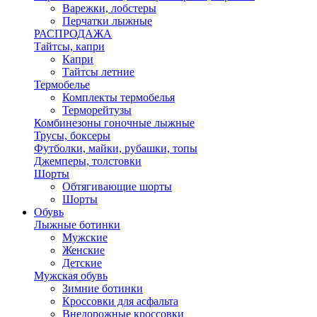
Варежки, лобстеры
Перчатки лыжные
РАСПРОДАЖА
Тайтсы, капри
Капри
Тайтсы летние
Термобелье
Комплекты термобелья
Терморейтузы
Комбинезоны гоночные лыжные
Трусы, боксеры
Футболки, майки, рубашки, топы
Джемперы, толстовки
Шорты
Обтягивающие шорты
Шорты
Обувь
Лыжные ботинки
Мужские
Женские
Детские
Мужская обувь
Зимние ботинки
Кроссовки для асфальта
Внедорожные кроссовки