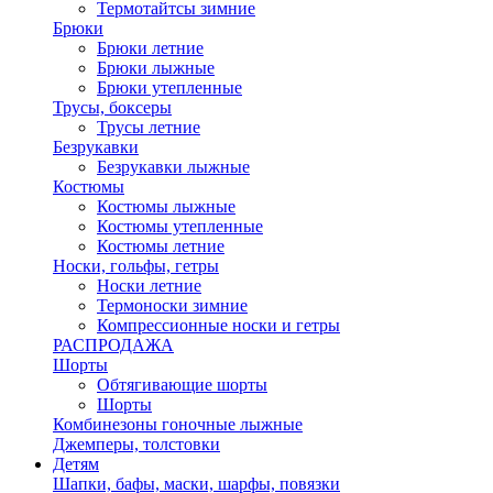
Термотайтсы зимние
Брюки
Брюки летние
Брюки лыжные
Брюки утепленные
Трусы, боксеры
Трусы летние
Безрукавки
Безрукавки лыжные
Костюмы
Костюмы лыжные
Костюмы утепленные
Костюмы летние
Носки, гольфы, гетры
Носки летние
Термоноски зимние
Компрессионные носки и гетры
РАСПРОДАЖА
Шорты
Обтягивающие шорты
Шорты
Комбинезоны гоночные лыжные
Джемперы, толстовки
Детям
Шапки, бафы, маски, шарфы, повязки