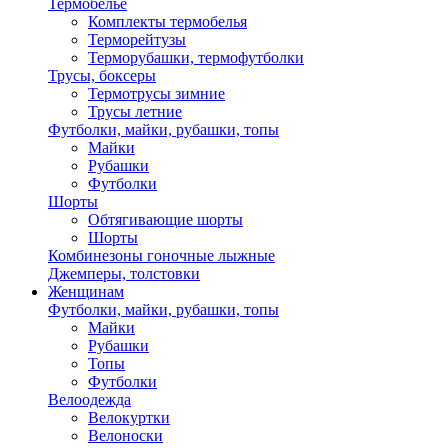
Термобелье
Комплекты термобелья
Терморейтузы
Терморубашки, термофутболки
Трусы, боксеры
Термотрусы зимние
Трусы летние
Футболки, майки, рубашки, топы
Майки
Рубашки
Футболки
Шорты
Обтягивающие шорты
Шорты
Комбинезоны гоночные лыжные
Джемперы, толстовки
Женщинам
Футболки, майки, рубашки, топы
Майки
Рубашки
Топы
Футболки
Велоодежда
Велокуртки
Велоноски