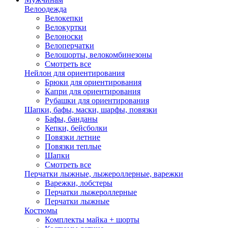
Велоодежда
Велокепки
Велокуртки
Велоноски
Велоперчатки
Велошорты, велокомбинезоны
Смотреть все
Нейлон для ориентирования
Брюки для ориентирования
Капри для ориентирования
Рубашки для ориентирования
Шапки, бафы, маски, шарфы, повязки
Бафы, банданы
Кепки, бейсболки
Повязки летние
Повязки теплые
Шапки
Смотреть все
Перчатки лыжные, лыжероллерные, варежки
Варежки, лобстеры
Перчатки лыжероллерные
Перчатки лыжные
Костюмы
Комплекты майка + шорты