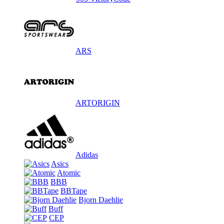
ARS
ARTORIGIN
Adidas
Asics
Atomic
BBB
BBTape
Bjorn Daehlie
Buff
CEP