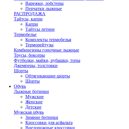
Варежки, лобстеры
Перчатки лыжные
РАСПРОДАЖА
Тайтсы, капри
Капри
Тайтсы летние
Термобелье
Комплекты термобелья
Терморейтузы
Комбинезоны гоночные лыжные
Трусы, боксеры
Футболки, майки, рубашки, топы
Джемперы, толстовки
Шорты
Обтягивающие шорты
Шорты
Обувь
Лыжные ботинки
Мужские
Женские
Детские
Мужская обувь
Зимние ботинки
Кроссовки для асфальта
Внедорожные кроссовки