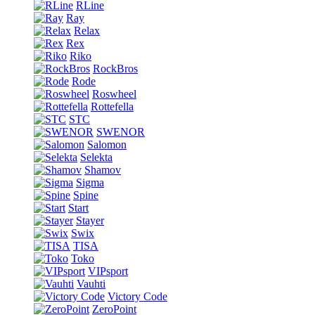
RLine
Ray
Relax
Rex
Riko
RockBros
Rode
Roswheel
Rottefella
STC
SWENOR
Salomon
Selekta
Shamov
Sigma
Spine
Start
Stayer
Swix
TISA
Toko
VIPsport
Vauhti
Victory Code
ZeroPoint