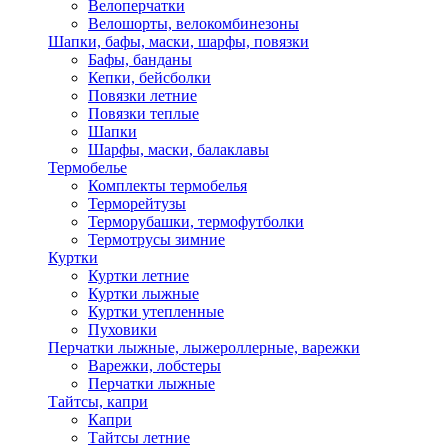
Велоперчатки
Велошорты, велокомбинезоны
Шапки, бафы, маски, шарфы, повязки
Бафы, банданы
Кепки, бейсболки
Повязки летние
Повязки теплые
Шапки
Шарфы, маски, балаклавы
Термобелье
Комплекты термобелья
Терморейтузы
Терморубашки, термофутболки
Термотрусы зимние
Куртки
Куртки летние
Куртки лыжные
Куртки утепленные
Пуховики
Перчатки лыжные, лыжероллерные, варежки
Варежки, лобстеры
Перчатки лыжные
Тайтсы, капри
Капри
Тайтсы летние