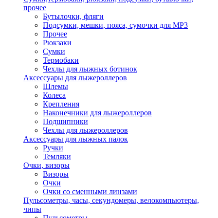
прочее
Бутылочки, фляги
Подсумки, мешки, пояса, сумочки для MP3
Прочее
Рюкзаки
Сумки
Термобаки
Чехлы для лыжных ботинок
Аксессуары для лыжероллеров
Шлемы
Колеса
Крепления
Наконечники для лыжероллеров
Подшипники
Чехлы для лыжероллеров
Аксессуары для лыжных палок
Ручки
Темляки
Очки, визоры
Визоры
Очки
Очки со сменными линзами
Пульсометры, часы, секундомеры, велокомпьютеры,
чипы
Пульсометры