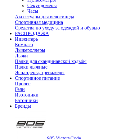
Секундомеры
Часы
Аксессуары для велосипеда
Спортивная медицина
Средства по уходу за одеждой и обувью
РАСПРОДАЖА
Инвентарь
Компаса
Лыжероллеры
Лыжи
Палки для скандинавской ходьбы
Палки лыжные
Эспандеры, тренажеры
Спортивное питание
Прочее
Гели
Изотоники
Батончики
Бренды
905 VictoryCode