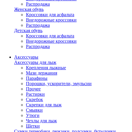
Распродажа
Женская обувь
Кроссовки для асфальта
Внедорожные кроссовки
Распродажа
Детская обувь
Кроссовки для асфальта
Внедорожные кроссовки
Распродажа
Аксессуары
Аксессуары для лыж
Крепления лыжные
Мази держания
Парафины
Порошки, ускорители, эмульсии
Прочее
Растирки
Скребок
Скрепки для лыж
Смывки
Утюги
Чехлы для лыж
Щетки
Сумки,термобаки, рюкзаки, подсумки, бутылочки,