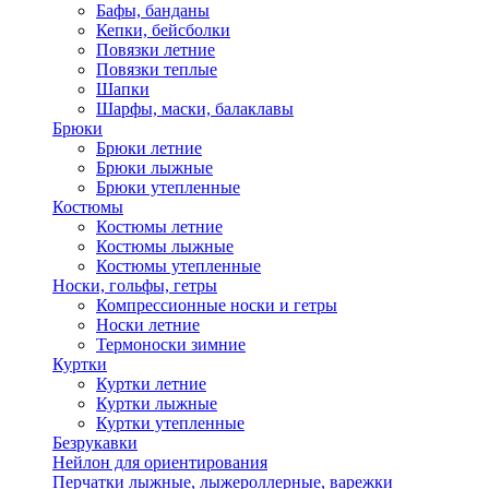
Бафы, банданы
Кепки, бейсболки
Повязки летние
Повязки теплые
Шапки
Шарфы, маски, балаклавы
Брюки
Брюки летние
Брюки лыжные
Брюки утепленные
Костюмы
Костюмы летние
Костюмы лыжные
Костюмы утепленные
Носки, гольфы, гетры
Компрессионные носки и гетры
Носки летние
Термоноски зимние
Куртки
Куртки летние
Куртки лыжные
Куртки утепленные
Безрукавки
Нейлон для ориентирования
Перчатки лыжные, лыжероллерные, варежки