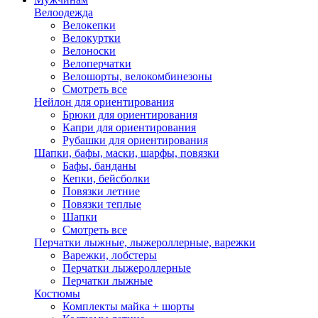
Велоодежда
Велокепки
Велокуртки
Велоноски
Велоперчатки
Велошорты, велокомбинезоны
Смотреть все
Нейлон для ориентирования
Брюки для ориентирования
Капри для ориентирования
Рубашки для ориентирования
Шапки, бафы, маски, шарфы, повязки
Бафы, банданы
Кепки, бейсболки
Повязки летние
Повязки теплые
Шапки
Смотреть все
Перчатки лыжные, лыжероллерные, варежки
Варежки, лобстеры
Перчатки лыжероллерные
Перчатки лыжные
Костюмы
Комплекты майка + шорты