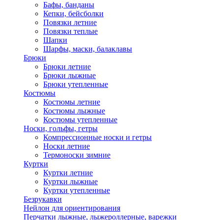
Бафы, банданы
Кепки, бейсболки
Повязки летние
Повязки теплые
Шапки
Шарфы, маски, балаклавы
Брюки
Брюки летние
Брюки лыжные
Брюки утепленные
Костюмы
Костюмы летние
Костюмы лыжные
Костюмы утепленные
Носки, гольфы, гетры
Компрессионные носки и гетры
Носки летние
Термоноски зимние
Куртки
Куртки летние
Куртки лыжные
Куртки утепленные
Безрукавки
Нейлон для ориентирования
Перчатки лыжные, лыжероллерные, варежки