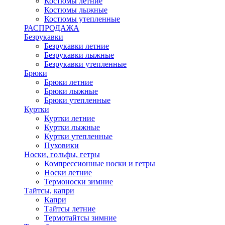
Костюмы летние
Костюмы лыжные
Костюмы утепленные
РАСПРОДАЖА
Безрукавки
Безрукавки летние
Безрукавки лыжные
Безрукавки утепленные
Брюки
Брюки летние
Брюки лыжные
Брюки утепленные
Куртки
Куртки летние
Куртки лыжные
Куртки утепленные
Пуховики
Носки, гольфы, гетры
Компрессионные носки и гетры
Носки летние
Термоноски зимние
Тайтсы, капри
Капри
Тайтсы летние
Термотайтсы зимние