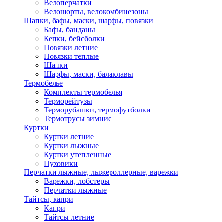
Велоперчатки
Велошорты, велокомбинезоны
Шапки, бафы, маски, шарфы, повязки
Бафы, банданы
Кепки, бейсболки
Повязки летние
Повязки теплые
Шапки
Шарфы, маски, балаклавы
Термобелье
Комплекты термобелья
Терморейтузы
Терморубашки, термофутболки
Термотрусы зимние
Куртки
Куртки летние
Куртки лыжные
Куртки утепленные
Пуховики
Перчатки лыжные, лыжероллерные, варежки
Варежки, лобстеры
Перчатки лыжные
Тайтсы, капри
Капри
Тайтсы летние