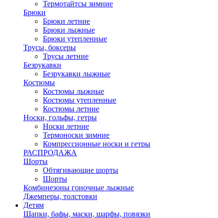
Термотайтсы зимние
Брюки
Брюки летние
Брюки лыжные
Брюки утепленные
Трусы, боксеры
Трусы летние
Безрукавки
Безрукавки лыжные
Костюмы
Костюмы лыжные
Костюмы утепленные
Костюмы летние
Носки, гольфы, гетры
Носки летние
Термоноски зимние
Компрессионные носки и гетры
РАСПРОДАЖА
Шорты
Обтягивающие шорты
Шорты
Комбинезоны гоночные лыжные
Джемперы, толстовки
Детям
Шапки, бафы, маски, шарфы, повязки