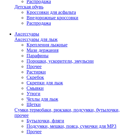
Распродажа
Детская обувь
Кроссовки для асфальта
Внедорожные кроссовки
Распродажа
Аксессуары
Аксессуары для лыж
Крепления лыжные
Мази держания
Парафины
Порошки, ускорители, эмульсии
Прочее
Растирки
Скребок
Скрепки для лыж
Смывки
Утюги
Чехлы для лыж
Щетки
Сумки,термобаки, рюкзаки, подсумки, бутылочки,
прочее
Бутылочки, фляги
Подсумки, мешки, пояса, сумочки для MP3
Прочее