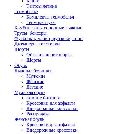
Капри
Тайтсы летние
Термобелье
Комплекты термобелья
Терморейтузы
Комбинезоны гоночные лыжные
Трусы, боксеры
Футболки, майки, рубашки, топы
Джемперы, толстовки
Шорты
Обтягивающие шорты
Шорты
Обувь
Лыжные ботинки
Мужские
Женские
Детские
Мужская обувь
Зимние ботинки
Кроссовки для асфальта
Внедорожные кроссовки
Распродажа
Женская обувь
Кроссовки для асфальта
Внедорожные кроссовки