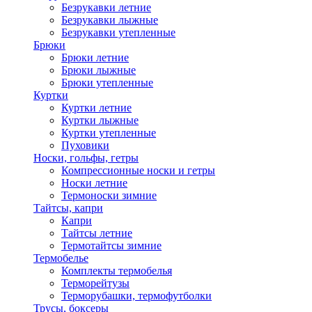
Безрукавки летние
Безрукавки лыжные
Безрукавки утепленные
Брюки
Брюки летние
Брюки лыжные
Брюки утепленные
Куртки
Куртки летние
Куртки лыжные
Куртки утепленные
Пуховики
Носки, гольфы, гетры
Компрессионные носки и гетры
Носки летние
Термоноски зимние
Тайтсы, капри
Капри
Тайтсы летние
Термотайтсы зимние
Термобелье
Комплекты термобелья
Терморейтузы
Терморубашки, термофутболки
Трусы, боксеры