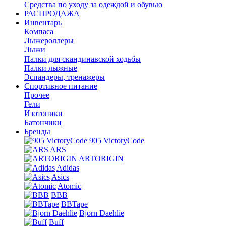
Средства по уходу за одеждой и обувью
РАСПРОДАЖА
Инвентарь
Компаса
Лыжероллеры
Лыжи
Палки для скандинавской ходьбы
Палки лыжные
Эспандеры, тренажеры
Спортивное питание
Прочее
Гели
Изотоники
Батончики
Бренды
905 VictoryCode
ARS
ARTORIGIN
Adidas
Asics
Atomic
BBB
BBTape
Bjorn Daehlie
Buff