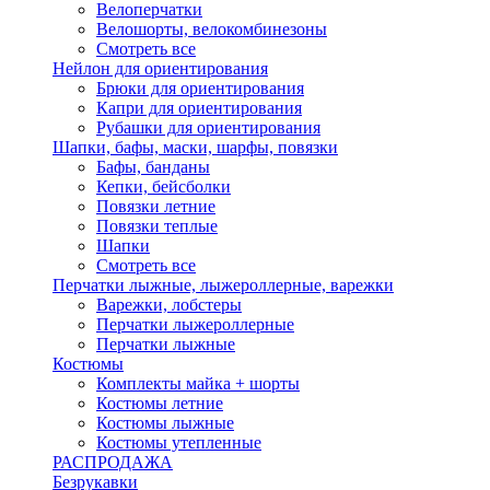
Велоперчатки
Велошорты, велокомбинезоны
Смотреть все
Нейлон для ориентирования
Брюки для ориентирования
Капри для ориентирования
Рубашки для ориентирования
Шапки, бафы, маски, шарфы, повязки
Бафы, банданы
Кепки, бейсболки
Повязки летние
Повязки теплые
Шапки
Смотреть все
Перчатки лыжные, лыжероллерные, варежки
Варежки, лобстеры
Перчатки лыжероллерные
Перчатки лыжные
Костюмы
Комплекты майка + шорты
Костюмы летние
Костюмы лыжные
Костюмы утепленные
РАСПРОДАЖА
Безрукавки