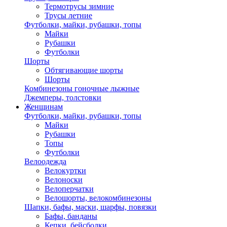
Термотрусы зимние
Трусы летние
Футболки, майки, рубашки, топы
Майки
Рубашки
Футболки
Шорты
Обтягивающие шорты
Шорты
Комбинезоны гоночные лыжные
Джемперы, толстовки
Женщинам
Футболки, майки, рубашки, топы
Майки
Рубашки
Топы
Футболки
Велоодежда
Велокуртки
Велоноски
Велоперчатки
Велошорты, велокомбинезоны
Шапки, бафы, маски, шарфы, повязки
Бафы, банданы
Кепки, бейсболки