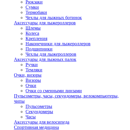
Рюкзаки
Сумки
Термобаки
Чехлы для лыжных ботинок
Аксессуары для лыжероллеров
Шлемы
Колеса
Крепления
Наконечники для лыжероллеров
Подшипники
Чехлы для лыжероллеров
Аксессуары для лыжных палок
Ручки
Темляки
Очки, визоры
Визоры
Очки
Очки со сменными линзами
Пульсометры, часы, секундомеры, велокомпьютеры,
чипы
Пульсометры
Секундомеры
Часы
Аксессуары для велосипеда
Спортивная медицина