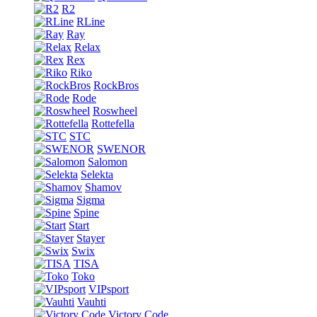
R2
RLine
Ray
Relax
Rex
Riko
RockBros
Rode
Roswheel
Rottefella
STC
SWENOR
Salomon
Selekta
Shamov
Sigma
Spine
Start
Stayer
Swix
TISA
Toko
VIPsport
Vauhti
Victory Code