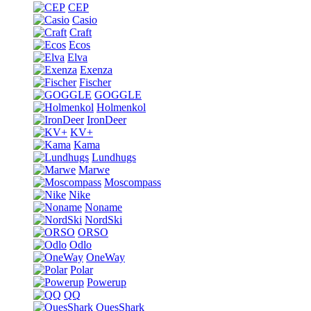
CEP
Casio
Craft
Ecos
Elva
Exenza
Fischer
GOGGLE
Holmenkol
IronDeer
KV+
Kama
Lundhugs
Marwe
Moscompass
Nike
Noname
NordSki
ORSO
Odlo
OneWay
Polar
Powerup
QQ
QuesShark