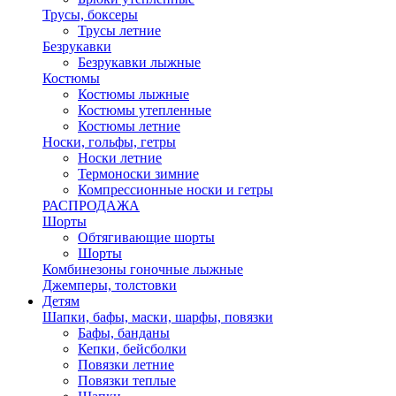
Трусы, боксеры
Трусы летние
Безрукавки
Безрукавки лыжные
Костюмы
Костюмы лыжные
Костюмы утепленные
Костюмы летние
Носки, гольфы, гетры
Носки летние
Термоноски зимние
Компрессионные носки и гетры
РАСПРОДАЖА
Шорты
Обтягивающие шорты
Шорты
Комбинезоны гоночные лыжные
Джемперы, толстовки
Детям
Шапки, бафы, маски, шарфы, повязки
Бафы, банданы
Кепки, бейсболки
Повязки летние
Повязки теплые