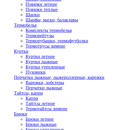
Повязки летние
Повязки теплые
Шапки
Шарфы, маски, балаклавы
Термобелье
Комплекты термобелья
Терморейтузы
Терморубашки, термофутболки
Термотрусы зимние
Куртки
Куртки летние
Куртки лыжные
Куртки утепленные
Пуховики
Перчатки лыжные, лыжероллерные, варежки
Варежки, лобстеры
Перчатки лыжные
Тайтсы, капри
Капри
Тайтсы летние
Термотайтсы зимние
Брюки
Брюки летние
Брюки лыжные
Брюки утепленные