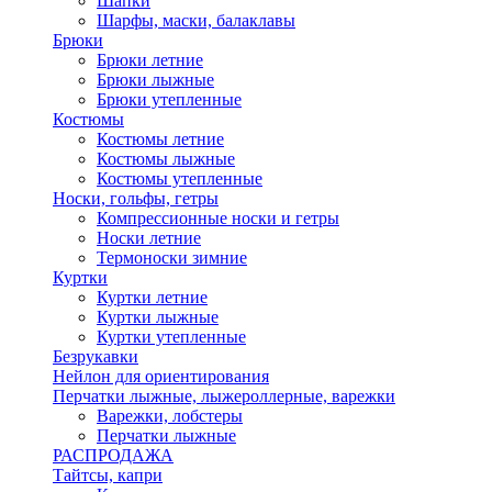
Шапки
Шарфы, маски, балаклавы
Брюки
Брюки летние
Брюки лыжные
Брюки утепленные
Костюмы
Костюмы летние
Костюмы лыжные
Костюмы утепленные
Носки, гольфы, гетры
Компрессионные носки и гетры
Носки летние
Термоноски зимние
Куртки
Куртки летние
Куртки лыжные
Куртки утепленные
Безрукавки
Нейлон для ориентирования
Перчатки лыжные, лыжероллерные, варежки
Варежки, лобстеры
Перчатки лыжные
РАСПРОДАЖА
Тайтсы, капри