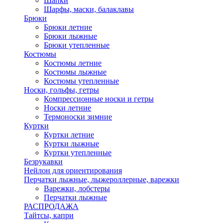
Шапки
Шарфы, маски, балаклавы
Брюки
Брюки летние
Брюки лыжные
Брюки утепленные
Костюмы
Костюмы летние
Костюмы лыжные
Костюмы утепленные
Носки, гольфы, гетры
Компрессионные носки и гетры
Носки летние
Термоноски зимние
Куртки
Куртки летние
Куртки лыжные
Куртки утепленные
Безрукавки
Нейлон для ориентирования
Перчатки лыжные, лыжероллерные, варежки
Варежки, лобстеры
Перчатки лыжные
РАСПРОДАЖА
Тайтсы, капри