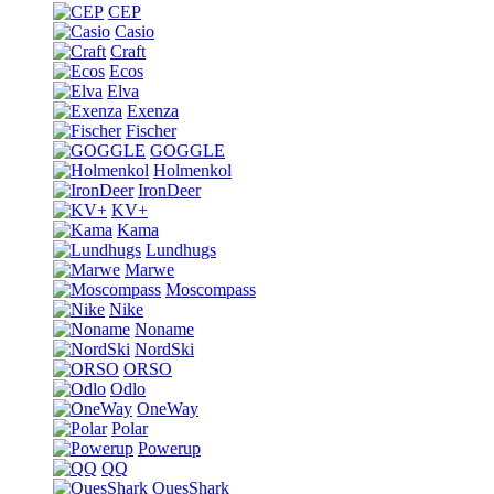
CEP
Casio
Craft
Ecos
Elva
Exenza
Fischer
GOGGLE
Holmenkol
IronDeer
KV+
Kama
Lundhugs
Marwe
Moscompass
Nike
Noname
NordSki
ORSO
Odlo
OneWay
Polar
Powerup
QQ
QuesShark