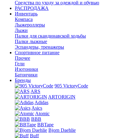
Средства по уходу за одеждой и обувью
РАСПРОДАЖА
Инвентарь
Компаса
Лыжероллеры
Лыжи
Палки для скандинавской ходьбы
Палки лыжные
Эспандеры, тренажеры
Спортивное питание
Прочее
Гели
Изотоники
Батончики
Бренды
905 VictoryCode
ARS
ARTORIGIN
Adidas
Asics
Atomic
BBB
BBTape
Bjorn Daehlie
Buff