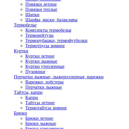
Повязки летние
Повязки теплые
Шапки
Шарфы, маски, балаклавы
Термобелье
Комплекты термобелья
Терморейтузы
Терморубашки, термофутболки
Термотрусы зимние
Куртки
Куртки летние
Куртки лыжные
Куртки утепленные
Пуховики
Перчатки лыжные, лыжероллерные, варежки
Варежки, лобстеры
Перчатки лыжные
Тайтсы, капри
Капри
Тайтсы летние
Термотайтсы зимние
Брюки
Брюки летние
Брюки лыжные
Брюки утепленные