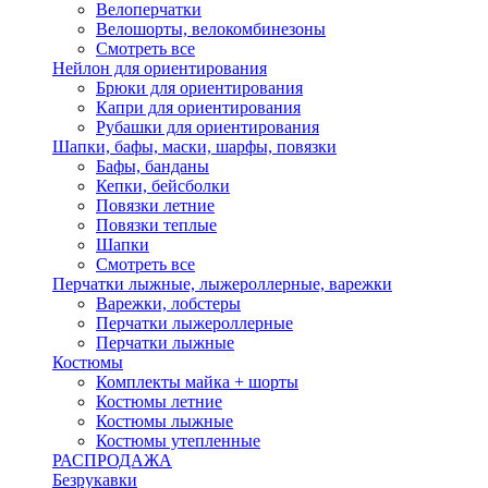
Велоперчатки
Велошорты, велокомбинезоны
Смотреть все
Нейлон для ориентирования
Брюки для ориентирования
Капри для ориентирования
Рубашки для ориентирования
Шапки, бафы, маски, шарфы, повязки
Бафы, банданы
Кепки, бейсболки
Повязки летние
Повязки теплые
Шапки
Смотреть все
Перчатки лыжные, лыжероллерные, варежки
Варежки, лобстеры
Перчатки лыжероллерные
Перчатки лыжные
Костюмы
Комплекты майка + шорты
Костюмы летние
Костюмы лыжные
Костюмы утепленные
РАСПРОДАЖА
Безрукавки