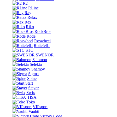
R2
RLine
Ray
Relax
Rex
Riko
RockBros
Rode
Roswheel
Rottefella
STC
SWENOR
Salomon
Selekta
Shamov
Sigma
Spine
Start
Stayer
Swix
TISA
Toko
VIPsport
Vauhti
Victory Code