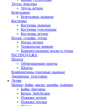
Трусы, боксеры
Трусы летние
Безрукавки
Безрукавки лыжные
Костюмы
Костюмы лыжные
Костюмы утепленные
Костюмы летние
Носки, гольфы, гетры
Носки летние
Термоноски зимние
Компрессионные носки и гетры
РАСПРОДАЖА
Шорты
Обтягивающие шорты
Шорты
Комбинезоны гоночные лыжные
Джемперы, толстовки
Детям
Шапки, бафы, маски, шарфы, повязки
Бафы, банданы
Кепки, бейсболки
Повязки летние
Повязки теплые