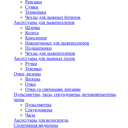
Рюкзаки
Сумки
Термобаки
Чехлы для лыжных ботинок
Аксессуары для лыжероллеров
Шлемы
Колеса
Крепления
Наконечники для лыжероллеров
Подшипники
Чехлы для лыжероллеров
Аксессуары для лыжных палок
Ручки
Темляки
Очки, визоры
Визоры
Очки
Очки со сменными линзами
Пульсометры, часы, секундомеры, велокомпьютеры,
чипы
Пульсометры
Секундомеры
Часы
Аксессуары для велосипеда
Спортивная медицина