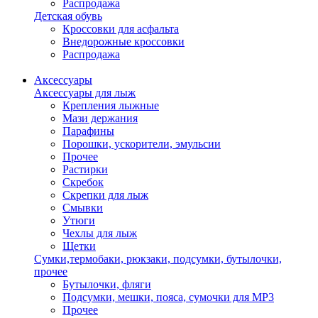
Распродажа
Детская обувь
Кроссовки для асфальта
Внедорожные кроссовки
Распродажа
Аксессуары
Аксессуары для лыж
Крепления лыжные
Мази держания
Парафины
Порошки, ускорители, эмульсии
Прочее
Растирки
Скребок
Скрепки для лыж
Смывки
Утюги
Чехлы для лыж
Щетки
Сумки,термобаки, рюкзаки, подсумки, бутылочки,
прочее
Бутылочки, фляги
Подсумки, мешки, пояса, сумочки для MP3
Прочее