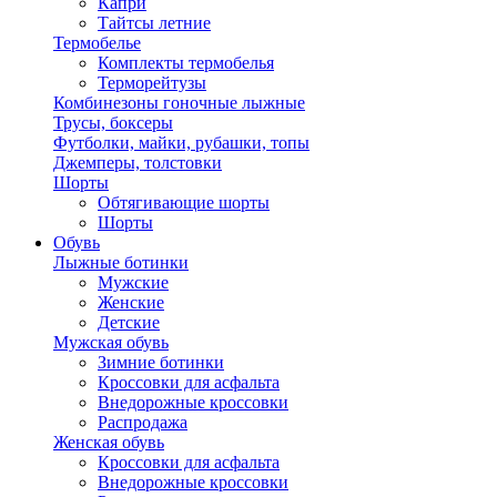
Капри
Тайтсы летние
Термобелье
Комплекты термобелья
Терморейтузы
Комбинезоны гоночные лыжные
Трусы, боксеры
Футболки, майки, рубашки, топы
Джемперы, толстовки
Шорты
Обтягивающие шорты
Шорты
Обувь
Лыжные ботинки
Мужские
Женские
Детские
Мужская обувь
Зимние ботинки
Кроссовки для асфальта
Внедорожные кроссовки
Распродажа
Женская обувь
Кроссовки для асфальта
Внедорожные кроссовки