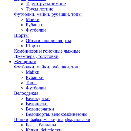
Термотрусы зимние
Трусы летние
Футболки, майки, рубашки, топы
Майки
Рубашки
Футболки
Шорты
Обтягивающие шорты
Шорты
Комбинезоны гоночные лыжные
Джемперы, толстовки
Женщинам
Футболки, майки, рубашки, топы
Майки
Рубашки
Топы
Футболки
Велоодежда
Велокуртки
Велоноски
Велоперчатки
Велошорты, велокомбинезоны
Шапки, бафы, маски, шарфы, повязки
Бафы, банданы
Кепки, бейсболки