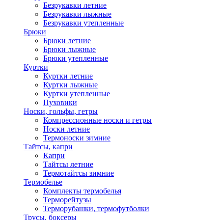
Безрукавки летние
Безрукавки лыжные
Безрукавки утепленные
Брюки
Брюки летние
Брюки лыжные
Брюки утепленные
Куртки
Куртки летние
Куртки лыжные
Куртки утепленные
Пуховики
Носки, гольфы, гетры
Компрессионные носки и гетры
Носки летние
Термоноски зимние
Тайтсы, капри
Капри
Тайтсы летние
Термотайтсы зимние
Термобелье
Комплекты термобелья
Терморейтузы
Терморубашки, термофутболки
Трусы, боксеры