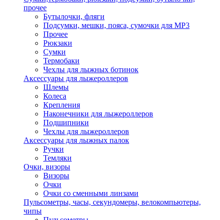
прочее
Бутылочки, фляги
Подсумки, мешки, пояса, сумочки для MP3
Прочее
Рюкзаки
Сумки
Термобаки
Чехлы для лыжных ботинок
Аксессуары для лыжероллеров
Шлемы
Колеса
Крепления
Наконечники для лыжероллеров
Подшипники
Чехлы для лыжероллеров
Аксессуары для лыжных палок
Ручки
Темляки
Очки, визоры
Визоры
Очки
Очки со сменными линзами
Пульсометры, часы, секундомеры, велокомпьютеры,
чипы
Пульсометры