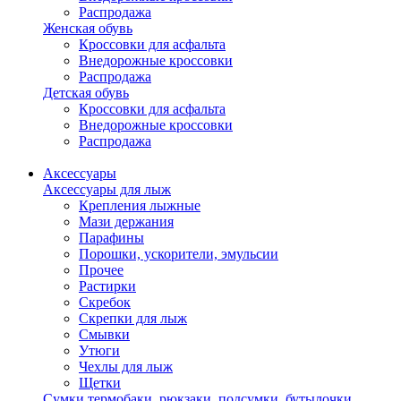
Распродажа
Женская обувь
Кроссовки для асфальта
Внедорожные кроссовки
Распродажа
Детская обувь
Кроссовки для асфальта
Внедорожные кроссовки
Распродажа
Аксессуары
Аксессуары для лыж
Крепления лыжные
Мази держания
Парафины
Порошки, ускорители, эмульсии
Прочее
Растирки
Скребок
Скрепки для лыж
Смывки
Утюги
Чехлы для лыж
Щетки
Сумки,термобаки, рюкзаки, подсумки, бутылочки,