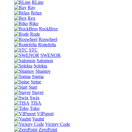
RLine
Ray
Relax
Rex
Riko
RockBros
Rode
Roswheel
Rottefella
STC
SWENOR
Salomon
Selekta
Shamov
Sigma
Spine
Start
Stayer
Swix
TISA
Toko
VIPsport
Vauhti
Victory Code
ZeroPoint