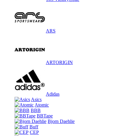
ARS
ARTORIGIN
Adidas
Asics
Atomic
BBB
BBTape
Bjorn Daehlie
Buff
CEP