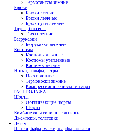
Термотайтсы зимние
Брюки
Брюки летние
Брюки лыжные
Брюки утепленные
Трусы, боксеры
Трусы летние
Безрукавки
Безрукавки лыжные
Костюмы
Костюмы лыжные
Костюмы утепленные
Костюмы летние
Носки, гольфы, гетры
Носки летние
Термоноски зимние
Компрессионные носки и гетры
РАСПРОДАЖА
Шорты
Обтягивающие шорты
Шорты
Комбинезоны гоночные лыжные
Джемперы, толстовки
Детям
Шапки, бафы, маски, шарфы, повязки