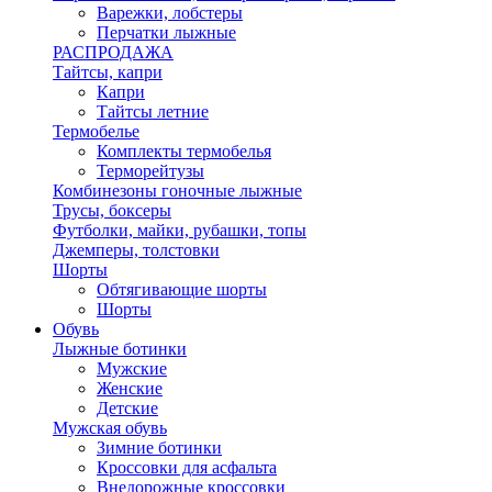
Варежки, лобстеры
Перчатки лыжные
РАСПРОДАЖА
Тайтсы, капри
Капри
Тайтсы летние
Термобелье
Комплекты термобелья
Терморейтузы
Комбинезоны гоночные лыжные
Трусы, боксеры
Футболки, майки, рубашки, топы
Джемперы, толстовки
Шорты
Обтягивающие шорты
Шорты
Обувь
Лыжные ботинки
Мужские
Женские
Детские
Мужская обувь
Зимние ботинки
Кроссовки для асфальта
Внедорожные кроссовки