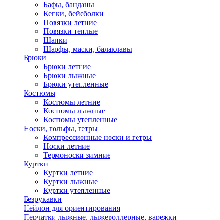
Бафы, банданы
Кепки, бейсболки
Повязки летние
Повязки теплые
Шапки
Шарфы, маски, балаклавы
Брюки
Брюки летние
Брюки лыжные
Брюки утепленные
Костюмы
Костюмы летние
Костюмы лыжные
Костюмы утепленные
Носки, гольфы, гетры
Компрессионные носки и гетры
Носки летние
Термоноски зимние
Куртки
Куртки летние
Куртки лыжные
Куртки утепленные
Безрукавки
Нейлон для ориентирования
Перчатки лыжные, лыжероллерные, варежки