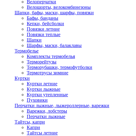
Велоперчатки
Велошорты, велокомбинезоны
Шапки, бафы, маски, шарфы, повязки
Бафы, банданы
Кепки, бейсболки
Повязки летние
Повязки теплые
Шапки
Шарфы, маски, балаклавы
Термобелье
Комплекты термобелья
Терморейтузы
Терморубашки, термофутболки
Термотрусы зимние
Куртки
Куртки летние
Куртки лыжные
Куртки утепленные
Пуховики
Перчатки лыжные, лыжероллерные, варежки
Варежки, лобстеры
Перчатки лыжные
Тайтсы, капри
Капри
Тайтсы летние