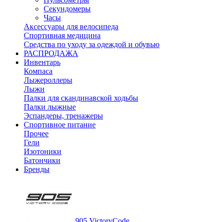
Секундомеры
Часы
Аксессуары для велосипеда
Спортивная медицина
Средства по уходу за одеждой и обувью
РАСПРОДАЖА
Инвентарь
Компаса
Лыжероллеры
Лыжи
Палки для скандинавской ходьбы
Палки лыжные
Эспандеры, тренажеры
Спортивное питание
Прочее
Гели
Изотоники
Батончики
Бренды
905 VictoryCode