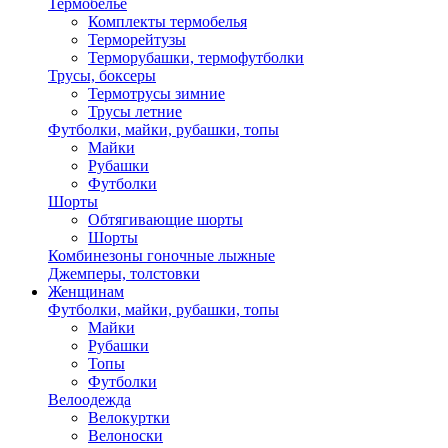
Термобелье
Комплекты термобелья
Терморейтузы
Терморубашки, термофутболки
Трусы, боксеры
Термотрусы зимние
Трусы летние
Футболки, майки, рубашки, топы
Майки
Рубашки
Футболки
Шорты
Обтягивающие шорты
Шорты
Комбинезоны гоночные лыжные
Джемперы, толстовки
Женщинам
Футболки, майки, рубашки, топы
Майки
Рубашки
Топы
Футболки
Велоодежда
Велокуртки
Велоноски