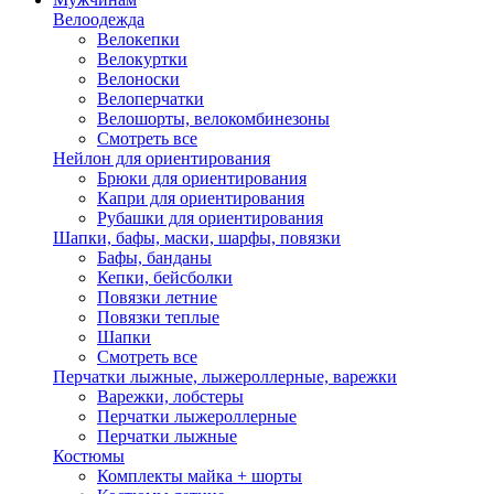
Велоодежда
Велокепки
Велокуртки
Велоноски
Велоперчатки
Велошорты, велокомбинезоны
Смотреть все
Нейлон для ориентирования
Брюки для ориентирования
Капри для ориентирования
Рубашки для ориентирования
Шапки, бафы, маски, шарфы, повязки
Бафы, банданы
Кепки, бейсболки
Повязки летние
Повязки теплые
Шапки
Смотреть все
Перчатки лыжные, лыжероллерные, варежки
Варежки, лобстеры
Перчатки лыжероллерные
Перчатки лыжные
Костюмы
Комплекты майка + шорты