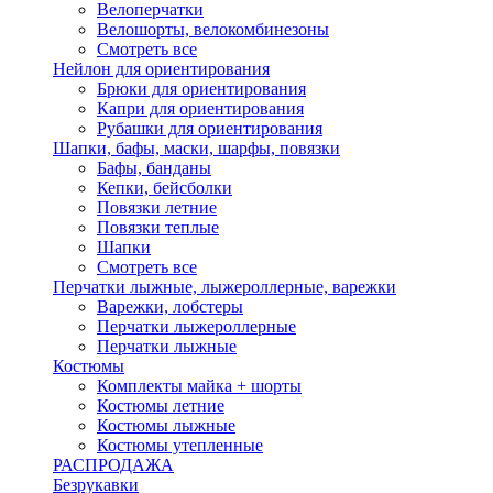
Велоперчатки
Велошорты, велокомбинезоны
Смотреть все
Нейлон для ориентирования
Брюки для ориентирования
Капри для ориентирования
Рубашки для ориентирования
Шапки, бафы, маски, шарфы, повязки
Бафы, банданы
Кепки, бейсболки
Повязки летние
Повязки теплые
Шапки
Смотреть все
Перчатки лыжные, лыжероллерные, варежки
Варежки, лобстеры
Перчатки лыжероллерные
Перчатки лыжные
Костюмы
Комплекты майка + шорты
Костюмы летние
Костюмы лыжные
Костюмы утепленные
РАСПРОДАЖА
Безрукавки