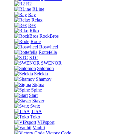
R2
RLine
Ray
Relax
Rex
Riko
RockBros
Rode
Roswheel
Rottefella
STC
SWENOR
Salomon
Selekta
Shamov
Sigma
Spine
Start
Stayer
Swix
TISA
Toko
VIPsport
Vauhti
Victory Code