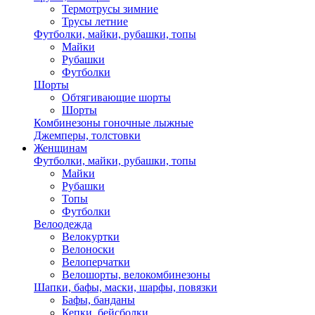
Термотрусы зимние
Трусы летние
Футболки, майки, рубашки, топы
Майки
Рубашки
Футболки
Шорты
Обтягивающие шорты
Шорты
Комбинезоны гоночные лыжные
Джемперы, толстовки
Женщинам
Футболки, майки, рубашки, топы
Майки
Рубашки
Топы
Футболки
Велоодежда
Велокуртки
Велоноски
Велоперчатки
Велошорты, велокомбинезоны
Шапки, бафы, маски, шарфы, повязки
Бафы, банданы
Кепки, бейсболки