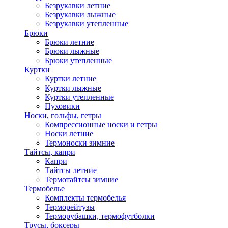
Безрукавки летние
Безрукавки лыжные
Безрукавки утепленные
Брюки
Брюки летние
Брюки лыжные
Брюки утепленные
Куртки
Куртки летние
Куртки лыжные
Куртки утепленные
Пуховики
Носки, гольфы, гетры
Компрессионные носки и гетры
Носки летние
Термоноски зимние
Тайтсы, капри
Капри
Тайтсы летние
Термотайтсы зимние
Термобелье
Комплекты термобелья
Терморейтузы
Терморубашки, термофутболки
Трусы, боксеры