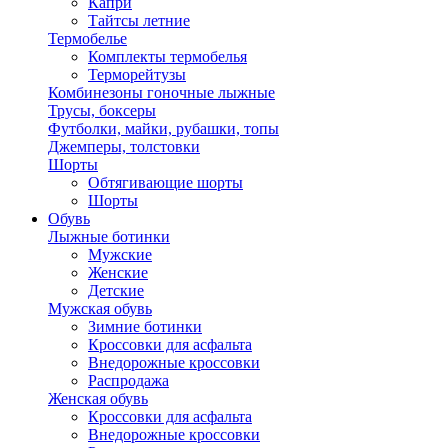
Капри
Тайтсы летние
Термобелье
Комплекты термобелья
Терморейтузы
Комбинезоны гоночные лыжные
Трусы, боксеры
Футболки, майки, рубашки, топы
Джемперы, толстовки
Шорты
Обтягивающие шорты
Шорты
Обувь
Лыжные ботинки
Мужские
Женские
Детские
Мужская обувь
Зимние ботинки
Кроссовки для асфальта
Внедорожные кроссовки
Распродажа
Женская обувь
Кроссовки для асфальта
Внедорожные кроссовки