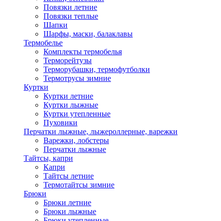
Повязки летние
Повязки теплые
Шапки
Шарфы, маски, балаклавы
Термобелье
Комплекты термобелья
Терморейтузы
Терморубашки, термофутболки
Термотрусы зимние
Куртки
Куртки летние
Куртки лыжные
Куртки утепленные
Пуховики
Перчатки лыжные, лыжероллерные, варежки
Варежки, лобстеры
Перчатки лыжные
Тайтсы, капри
Капри
Тайтсы летние
Термотайтсы зимние
Брюки
Брюки летние
Брюки лыжные
Брюки утепленные