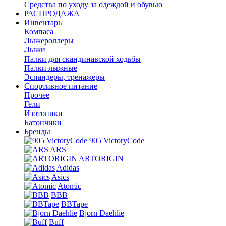
Средства по уходу за одеждой и обувью
РАСПРОДАЖА
Инвентарь
Компаса
Лыжероллеры
Лыжи
Палки для скандинавской ходьбы
Палки лыжные
Эспандеры, тренажеры
Спортивное питание
Прочее
Гели
Изотоники
Батончики
Бренды
905 VictoryCode
ARS
ARTORIGIN
Adidas
Asics
Atomic
BBB
BBTape
Bjorn Daehlie
Buff