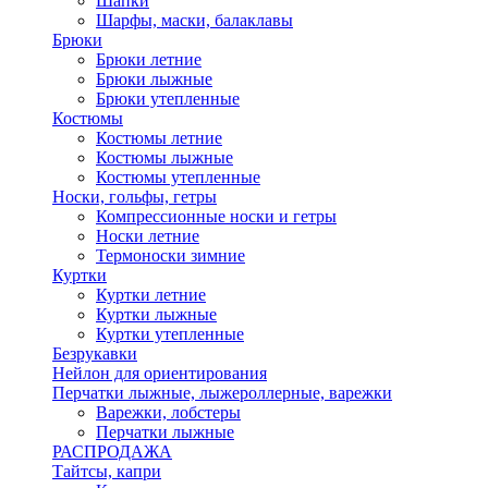
Шапки
Шарфы, маски, балаклавы
Брюки
Брюки летние
Брюки лыжные
Брюки утепленные
Костюмы
Костюмы летние
Костюмы лыжные
Костюмы утепленные
Носки, гольфы, гетры
Компрессионные носки и гетры
Носки летние
Термоноски зимние
Куртки
Куртки летние
Куртки лыжные
Куртки утепленные
Безрукавки
Нейлон для ориентирования
Перчатки лыжные, лыжероллерные, варежки
Варежки, лобстеры
Перчатки лыжные
РАСПРОДАЖА
Тайтсы, капри