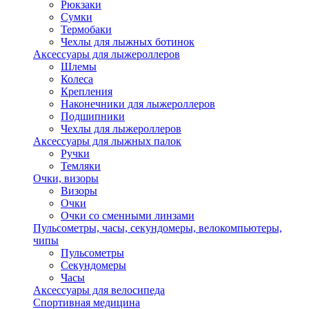
Рюкзаки
Сумки
Термобаки
Чехлы для лыжных ботинок
Аксессуары для лыжероллеров
Шлемы
Колеса
Крепления
Наконечники для лыжероллеров
Подшипники
Чехлы для лыжероллеров
Аксессуары для лыжных палок
Ручки
Темляки
Очки, визоры
Визоры
Очки
Очки со сменными линзами
Пульсометры, часы, секундомеры, велокомпьютеры,
чипы
Пульсометры
Секундомеры
Часы
Аксессуары для велосипеда
Спортивная медицина