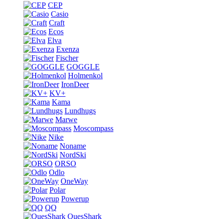
CEP
Casio
Craft
Ecos
Elva
Exenza
Fischer
GOGGLE
Holmenkol
IronDeer
KV+
Kama
Lundhugs
Marwe
Moscompass
Nike
Noname
NordSki
ORSO
Odlo
OneWay
Polar
Powerup
QQ
QuesShark