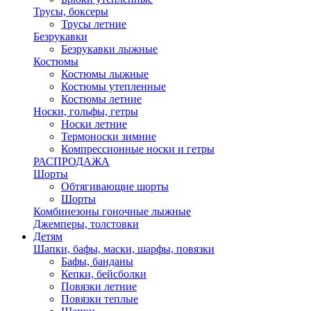
Трусы, боксеры
Трусы летние
Безрукавки
Безрукавки лыжные
Костюмы
Костюмы лыжные
Костюмы утепленные
Костюмы летние
Носки, гольфы, гетры
Носки летние
Термоноски зимние
Компрессионные носки и гетры
РАСПРОДАЖА
Шорты
Обтягивающие шорты
Шорты
Комбинезоны гоночные лыжные
Джемперы, толстовки
Детям
Шапки, бафы, маски, шарфы, повязки
Бафы, банданы
Кепки, бейсболки
Повязки летние
Повязки теплые